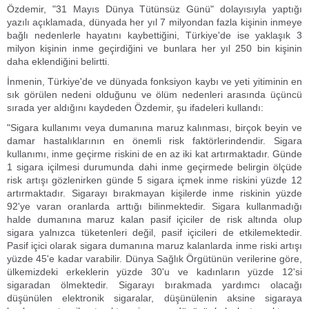
Özdemir, "31 Mayıs Dünya Tütünsüz Günü" dolayısıyla yaptığı
yazılı açıklamada, dünyada her yıl 7 milyondan fazla kişinin inmeye
bağlı nedenlerle hayatını kaybettiğini, Türkiye'de ise yaklaşık 3
milyon kişinin inme geçirdiğini ve bunlara her yıl 250 bin kişinin
daha eklendiğini belirtti.
İnmenin, Türkiye'de ve dünyada fonksiyon kaybı ve yeti yitiminin en
sık görülen nedeni olduğunu ve ölüm nedenleri arasında üçüncü
sırada yer aldığını kaydeden Özdemir, şu ifadeleri kullandı:
"Sigara kullanımı veya dumanına maruz kalınması, birçok beyin ve
damar hastalıklarının en önemli risk faktörlerindendir. Sigara
kullanımı, inme geçirme riskini de en az iki kat artırmaktadır. Günde
1 sigara içilmesi durumunda dahi inme geçirmede belirgin ölçüde
risk artışı gözlenirken günde 5 sigara içmek inme riskini yüzde 12
artırmaktadır. Sigarayı bırakmayan kişilerde inme riskinin yüzde
92'ye varan oranlarda arttığı bilinmektedir. Sigara kullanmadığı
halde dumanına maruz kalan pasif içiciler de risk altında olup
sigara yalnızca tüketenleri değil, pasif içicileri de etkilemektedir.
Pasif içici olarak sigara dumanına maruz kalanlarda inme riski artışı
yüzde 45'e kadar varabilir. Dünya Sağlık Örgütünün verilerine göre,
ülkemizdeki erkeklerin yüzde 30'u ve kadınların yüzde 12'si
sigaradan ölmektedir. Sigarayı bırakmada yardımcı olacağı
düşünülen elektronik sigaralar, düşünülenin aksine sigaraya