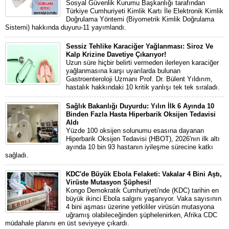
Sosyal Güvenlik Kurumu Başkanlığı tarafından
Türkiye Cumhuriyeti Kimlik Kartı İle Elektronik Kimlik
Doğrulama Yöntemi (Biyometrik Kimlik Doğrulama
Sistemi) hakkında duyuru-11 yayımlandı.
Sessiz Tehlike Karaciğer Yağlanması: Siroz Ve
Kalp Krizine Davetiye Çıkarıyor!
Uzun süre hiçbir belirti vermeden ilerleyen karaciğer
yağlanmasına karşı uyarılarda bulunan
Gastroenteroloji Uzmanı Prof. Dr. Bülent Yıldırım,
hastalık hakkındaki 10 kritik yanlışı tek tek sıraladı.
Sağlık Bakanlığı Duyurdu: Yılın İlk 6 Ayında 10
Binden Fazla Hasta Hiperbarik Oksijen Tedavisi
Aldı
Yüzde 100 oksijen solunumu esasına dayanan
Hiperbarik Oksijen Tedavisi (HBOT), 2026'nın ilk altı
ayında 10 bin 93 hastanın iyileşme sürecine katkı
sağladı.
KDC'de Büyük Ebola Felaketi: Vakalar 4 Bini Aştı,
Virüste Mutasyon Şüphesi!
Kongo Demokratik Cumhuriyeti'nde (KDC) tarihin en
büyük ikinci Ebola salgını yaşanıyor. Vaka sayısının
4 bini aşması üzerine yetkililer virüsün mutasyona
uğramış olabileceğinden şüphelenirken, Afrika CDC
müdahale planını en üst seviyeye çıkardı.