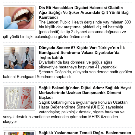
Diş Eti Hastalıkları Diyabet Habercisi Olabilir:
Ağız Sağlığı Ve Şeker Arasındaki Çift Yönlü Bağ
Kanıtlandı
The Lancet Public Health dergisinde yayımlanan 300
bin kişilik dev araştırma, şiddetli diş eti hastalığı
(periodontit) ile tip 2 diyabet arasında doğrudan ve
çift yönlü bir ilişki bulunduğunu gözler önüne serdi.
Dünyada Sadece 67 Kişide Var: Türkiye’nin İlk
Bundgaard Sendromu Vakası Diyarbakır’da
Teşhis Edildi
Diyarbakır’da baş dönmesi ve göğüs ağrısı
şikayetiyle hastaneye başvuran 41 yaşındaki
Şehmus Doğan’da, dünyada son derece nadir görülen
kalıtsal Bundgaard Sendromu saptandı.
Sağlık Bakanlığı'ndan Dijital Adım: Sağlıklı Hayat
Merkezlerinde Uzaktan Danışmanlık Dönemi
Başladı
Sağlık Bakanlığı'nca uygulamaya konulan Uzaktan
Hasta Değerlendirme Sistemi (UHDS) sayesinde
vatandaşlar; psikolojik destek, sigara bırakma ve
sosyal destek hizmetlerine evlerinden çıkmadan MHRS üzerinden
ulaşıyor.
Sağlıklı Yaşlanmanın Temeli Doğru Beslenmeden