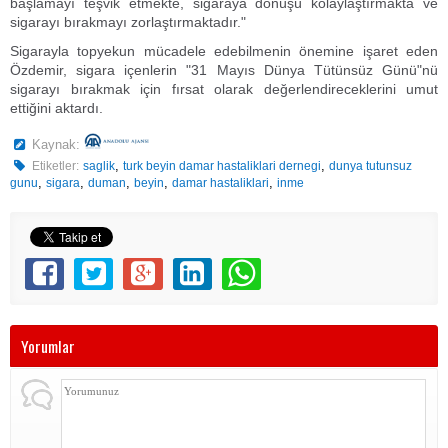
başlamayı teşvik etmekte, sigaraya dönüşü kolaylaştırmakta ve
sigarayı bırakmayı zorlaştırmaktadır."
Sigarayla topyekun mücadele edebilmenin önemine işaret eden
Özdemir, sigara içenlerin "31 Mayıs Dünya Tütünsüz Günü"nü
sigarayı bırakmak için fırsat olarak değerlendireceklerini umut
ettiğini aktardı.
Kaynak:
,
,
Etiketler:
saglik
turk beyin damar hastaliklari dernegi
dunya tutunsuz
,
,
,
,
,
gunu
sigara
duman
beyin
damar hastaliklari
inme
Yorumlar