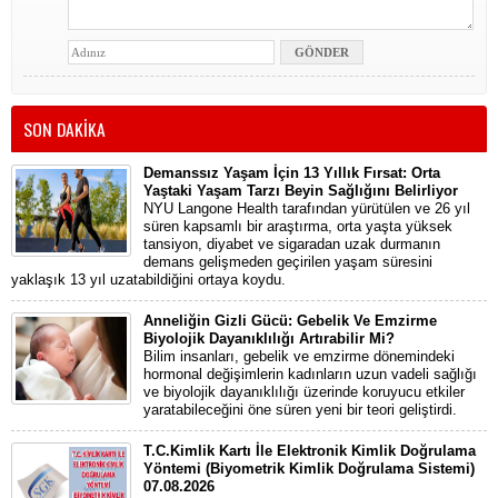
SON DAKİKA
Demanssız Yaşam İçin 13 Yıllık Fırsat: Orta
Yaştaki Yaşam Tarzı Beyin Sağlığını Belirliyor
NYU Langone Health tarafından yürütülen ve 26 yıl
süren kapsamlı bir araştırma, orta yaşta yüksek
tansiyon, diyabet ve sigaradan uzak durmanın
demans gelişmeden geçirilen yaşam süresini
yaklaşık 13 yıl uzatabildiğini ortaya koydu.
Anneliğin Gizli Gücü: Gebelik Ve Emzirme
Biyolojik Dayanıklılığı Artırabilir Mi?
Bilim insanları, gebelik ve emzirme dönemindeki
hormonal değişimlerin kadınların uzun vadeli sağlığı
ve biyolojik dayanıklılığı üzerinde koruyucu etkiler
yaratabileceğini öne süren yeni bir teori geliştirdi.
T.C.Kimlik Kartı İle Elektronik Kimlik Doğrulama
Yöntemi (Biyometrik Kimlik Doğrulama Sistemi)
07.08.2026