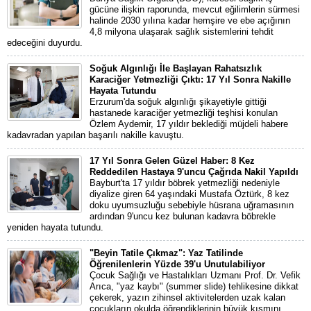
gücüne ilişkin raporunda, mevcut eğilimlerin sürmesi
halinde 2030 yılına kadar hemşire ve ebe açığının
4,8 milyona ulaşarak sağlık sistemlerini tehdit
edeceğini duyurdu.
Soğuk Algınlığı İle Başlayan Rahatsızlık
Karaciğer Yetmezliği Çıktı: 17 Yıl Sonra Nakille
Hayata Tutundu
Erzurum'da soğuk algınlığı şikayetiyle gittiği
hastanede karaciğer yetmezliği teşhisi konulan
Özlem Aydemir, 17 yıldır beklediği müjdeli habere
kadavradan yapılan başarılı nakille kavuştu.
17 Yıl Sonra Gelen Güzel Haber: 8 Kez
Reddedilen Hastaya 9'uncu Çağrıda Nakil Yapıldı
Bayburt'ta 17 yıldır böbrek yetmezliği nedeniyle
diyalize giren 64 yaşındaki Mustafa Öztürk, 8 kez
doku uyumsuzluğu sebebiyle hüsrana uğramasının
ardından 9'uncu kez bulunan kadavra böbrekle
yeniden hayata tutundu.
"Beyin Tatile Çıkmaz": Yaz Tatilinde
Öğrenilenlerin Yüzde 39'u Unutulabiliyor
Çocuk Sağlığı ve Hastalıkları Uzmanı Prof. Dr. Vefik
Arıca, "yaz kaybı" (summer slide) tehlikesine dikkat
çekerek, yazın zihinsel aktivitelerden uzak kalan
çocukların okulda öğrendiklerinin büyük kısmını