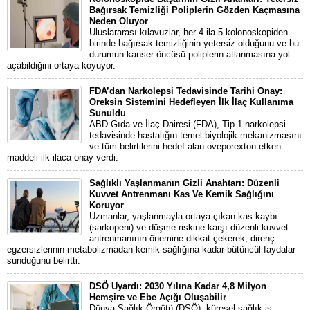
Bağırsak Temizliği Poliplerin Gözden Kaçmasına
Neden Oluyor
Uluslararası kılavuzlar, her 4 ila 5 kolonoskopiden
birinde bağırsak temizliğinin yetersiz olduğunu ve bu
durumun kanser öncüsü poliplerin atlanmasına yol
açabildiğini ortaya koyuyor.
FDA’dan Narkolepsi Tedavisinde Tarihi Onay:
Oreksin Sistemini Hedefleyen İlk İlaç Kullanıma
Sunuldu
ABD Gıda ve İlaç Dairesi (FDA), Tip 1 narkolepsi
tedavisinde hastalığın temel biyolojik mekanizmasını
ve tüm belirtilerini hedef alan oveporexton etken
maddeli ilk ilaca onay verdi.
Sağlıklı Yaşlanmanın Gizli Anahtarı: Düzenli
Kuvvet Antrenmanı Kas Ve Kemik Sağlığını
Koruyor
Uzmanlar, yaşlanmayla ortaya çıkan kas kaybı
(sarkopeni) ve düşme riskine karşı düzenli kuvvet
antrenmanının önemine dikkat çekerek, direnç
egzersizlerinin metabolizmadan kemik sağlığına kadar bütüncül faydalar
sunduğunu belirtti.
DSÖ Uyardı: 2030 Yılına Kadar 4,8 Milyon
Hemşire ve Ebe Açığı Oluşabilir
Dünya Sağlık Örgütü (DSÖ), küresel sağlık iş