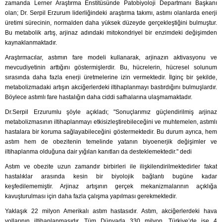
zamanda Lerner Araştırma Enstitüsünde Patobiyoloji Departmanı Başkanı
olan; Dr. Serpil Erzurum liderliğindeki araştırma takımı, astımı olanlarda enerji
üretimi sürecinin, normalden daha yüksek düzeyde gerçekleştiğini bulmuştur.
Bu metabolik artış, arjinaz adındaki mitokondriyel bir enzimdeki değişimden
kaynaklanmaktadır.
Araştırmacılar, astımın fare modeli kullanarak, arjinazın aktivasyonu ve
mevcudiyetinin arttığını göstermişlerdir. Bu, hücrelerin, hücresel solunum
sırasında daha fazla enerji üretmelerine izin vermektedir. İlginç bir şekilde,
metabolizmadaki artışın akciğerlerdeki iltihaplanmayı bastırdığını bulmuşlardır.
Böylece astımlı fare hastalığın daha ciddi safhalarına ulaşmamaktadır.
Dr.Serpil Erzurumlu şöyle açıkladı; "Sonuçlarımız güçlendirilmiş arjinaz
metabolizmasının iltihaplanmayı etkisizleştirebileceğini ve muhtemelen, astımlı
hastalara bir koruma sağlayabileceğini göstermektedir. Bu durum ayrıca, hem
astım hem de obezitenin temelinde yatanın biyoenerjik değişimler ve
iltihaplanma olduğuna dair yığılan kanıtları da desteklemektedir." dedi
Astım ve obezite uzun zamandır birbirleri ile ilişkilendirilmektedirler fakat
hastalıklar arasında kesin bir biyolojik bağlantı bugüne kadar
keşfedilememiştir. Arjinaz artışının gerçek mekanizmalarının açıklığa
kavuşturulması için daha fazla çalışma yapılması gerekmektedir.
Yaklaşık 22 milyon Amerikalı astım hastasıdır. Astım, akciğerlerdeki hava
yollarının iltihaplanmasıdır. Tüm Dünyada 330 milyon, Türkiye’de ise 4