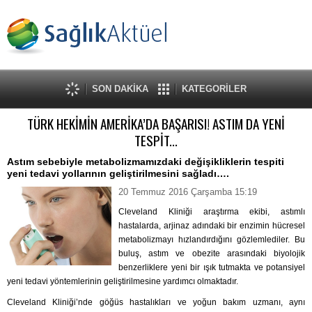
SON DAKİKA
KATEGORİLER
TÜRK HEKİMİN AMERİKA’DA BAŞARISI! ASTIM DA YENİ
TESPİT...
Astım sebebiyle metabolizmamızdaki değişikliklerin tespiti
yeni tedavi yollarının geliştirilmesini sağladı….
20 Temmuz 2016 Çarşamba 15:19
Cleveland Kliniği araştırma ekibi, astımlı
hastalarda, arjinaz adındaki bir enzimin hücresel
metabolizmayı hızlandırdığını gözlemlediler. Bu
buluş, astım ve obezite arasındaki biyolojik
benzerliklere yeni bir ışık tutmakta ve potansiyel
yeni tedavi yöntemlerinin geliştirilmesine yardımcı olmaktadır.
Cleveland Kliniği’nde göğüs hastalıkları ve yoğun bakım uzmanı, aynı