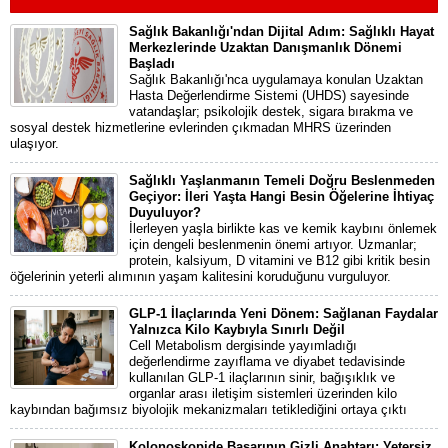
Sağlık Bakanlığı'ndan Dijital Adım: Sağlıklı Hayat
Merkezlerinde Uzaktan Danışmanlık Dönemi
Başladı
Sağlık Bakanlığı'nca uygulamaya konulan Uzaktan
Hasta Değerlendirme Sistemi (UHDS) sayesinde
vatandaşlar; psikolojik destek, sigara bırakma ve
sosyal destek hizmetlerine evlerinden çıkmadan MHRS üzerinden
ulaşıyor.
Sağlıklı Yaşlanmanın Temeli Doğru Beslenmeden
Geçiyor: İleri Yaşta Hangi Besin Öğelerine İhtiyaç
Duyuluyor?
İlerleyen yaşla birlikte kas ve kemik kaybını önlemek
için dengeli beslenmenin önemi artıyor. Uzmanlar;
protein, kalsiyum, D vitamini ve B12 gibi kritik besin
öğelerinin yeterli alımının yaşam kalitesini koruduğunu vurguluyor.
GLP-1 İlaçlarında Yeni Dönem: Sağlanan Faydalar
Yalnızca Kilo Kaybıyla Sınırlı Değil
Cell Metabolism dergisinde yayımladığı
değerlendirme zayıflama ve diyabet tedavisinde
kullanılan GLP-1 ilaçlarının sinir, bağışıklık ve
organlar arası iletişim sistemleri üzerinden kilo
kaybından bağımsız biyolojik mekanizmaları tetiklediğini ortaya çıktı
Kolonoskopide Başarının Gizli Anahtarı: Yetersiz