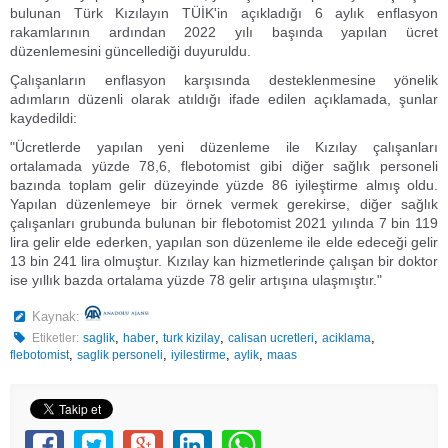
bulunan Türk Kızılayın TÜİK'in açıkladığı 6 aylık enflasyon
rakamlarının ardından 2022 yılı başında yapılan ücret
düzenlemesini güncellediği duyuruldu.
Çalışanların enflasyon karşısında desteklenmesine yönelik
adımların düzenli olarak atıldığı ifade edilen açıklamada, şunlar
kaydedildi:
"Ücretlerde yapılan yeni düzenleme ile Kızılay çalışanları
ortalamada yüzde 78,6, flebotomist gibi diğer sağlık personeli
bazında toplam gelir düzeyinde yüzde 86 iyileştirme almış oldu.
Yapılan düzenlemeye bir örnek vermek gerekirse, diğer sağlık
çalışanları grubunda bulunan bir flebotomist 2021 yılında 7 bin 119
lira gelir elde ederken, yapılan son düzenleme ile elde edeceği gelir
13 bin 241 lira olmuştur. Kızılay kan hizmetlerinde çalışan bir doktor
ise yıllık bazda ortalama yüzde 78 gelir artışına ulaşmıştır."
Kaynak:
,
,
,
,
,
Etiketler:
saglik
haber
turk kizilay
calisan ucretleri
aciklama
,
,
,
,
flebotomist
saglik personeli
iyilestirme
aylik
maas