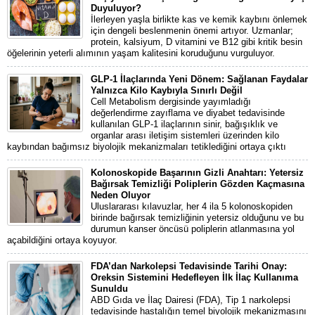
Duyuluyor?
İlerleyen yaşla birlikte kas ve kemik kaybını önlemek
için dengeli beslenmenin önemi artıyor. Uzmanlar;
protein, kalsiyum, D vitamini ve B12 gibi kritik besin
öğelerinin yeterli alımının yaşam kalitesini koruduğunu vurguluyor.
GLP-1 İlaçlarında Yeni Dönem: Sağlanan Faydalar
Yalnızca Kilo Kaybıyla Sınırlı Değil
Cell Metabolism dergisinde yayımladığı
değerlendirme zayıflama ve diyabet tedavisinde
kullanılan GLP-1 ilaçlarının sinir, bağışıklık ve
organlar arası iletişim sistemleri üzerinden kilo
kaybından bağımsız biyolojik mekanizmaları tetiklediğini ortaya çıktı
Kolonoskopide Başarının Gizli Anahtarı: Yetersiz
Bağırsak Temizliği Poliplerin Gözden Kaçmasına
Neden Oluyor
Uluslararası kılavuzlar, her 4 ila 5 kolonoskopiden
birinde bağırsak temizliğinin yetersiz olduğunu ve bu
durumun kanser öncüsü poliplerin atlanmasına yol
açabildiğini ortaya koyuyor.
FDA’dan Narkolepsi Tedavisinde Tarihi Onay:
Oreksin Sistemini Hedefleyen İlk İlaç Kullanıma
Sunuldu
ABD Gıda ve İlaç Dairesi (FDA), Tip 1 narkolepsi
tedavisinde hastalığın temel biyolojik mekanizmasını