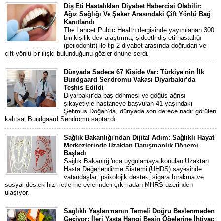
Diş Eti Hastalıkları Diyabet Habercisi Olabilir:
Ağız Sağlığı Ve Şeker Arasındaki Çift Yönlü Bağ
Kanıtlandı
The Lancet Public Health dergisinde yayımlanan 300
bin kişilik dev araştırma, şiddetli diş eti hastalığı
(periodontit) ile tip 2 diyabet arasında doğrudan ve
çift yönlü bir ilişki bulunduğunu gözler önüne serdi.
Dünyada Sadece 67 Kişide Var: Türkiye’nin İlk
Bundgaard Sendromu Vakası Diyarbakır’da
Teşhis Edildi
Diyarbakır’da baş dönmesi ve göğüs ağrısı
şikayetiyle hastaneye başvuran 41 yaşındaki
Şehmus Doğan’da, dünyada son derece nadir görülen
kalıtsal Bundgaard Sendromu saptandı.
Sağlık Bakanlığı'ndan Dijital Adım: Sağlıklı Hayat
Merkezlerinde Uzaktan Danışmanlık Dönemi
Başladı
Sağlık Bakanlığı'nca uygulamaya konulan Uzaktan
Hasta Değerlendirme Sistemi (UHDS) sayesinde
vatandaşlar; psikolojik destek, sigara bırakma ve
sosyal destek hizmetlerine evlerinden çıkmadan MHRS üzerinden
ulaşıyor.
Sağlıklı Yaşlanmanın Temeli Doğru Beslenmeden
Geçiyor: İleri Yaşta Hangi Besin Öğelerine İhtiyaç