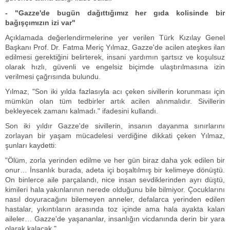
- "Gazze'de bugün dağıttığımız her gıda kolisinde bir
bağışçımızın izi var"
Açıklamada değerlendirmelerine yer verilen Türk Kızılay Genel
Başkanı Prof. Dr. Fatma Meriç Yılmaz, Gazze'de acilen ateşkes ilan
edilmesi gerektiğini belirterek, insani yardımın şartsız ve koşulsuz
olarak hızlı, güvenli ve engelsiz biçimde ulaştırılmasına izin
verilmesi çağrısında bulundu.
Yılmaz, "Son iki yılda fazlasıyla acı çeken sivillerin korunması için
mümkün olan tüm tedbirler artık acilen alınmalıdır. Sivillerin
bekleyecek zamanı kalmadı." ifadesini kullandı.
Son iki yıldır Gazze'de sivillerin, insanın dayanma sınırlarını
zorlayan bir yaşam mücadelesi verdiğine dikkati çeken Yılmaz,
şunları kaydetti:
"Ölüm, zorla yerinden edilme ve her gün biraz daha yok edilen bir
onur… İnsanlık burada, adeta içi boşaltılmış bir kelimeye dönüştü.
On binlerce aile parçalandı, nice insan sevdiklerinden ayrı düştü,
kimileri hala yakınlarının nerede olduğunu bile bilmiyor. Çocuklarını
nasıl doyuracağını bilemeyen anneler, defalarca yerinden edilen
hastalar, yıkıntıların arasında toz içinde ama hala ayakta kalan
aileler… Gazze'de yaşananlar, insanlığın vicdanında derin bir yara
olarak kalacak."