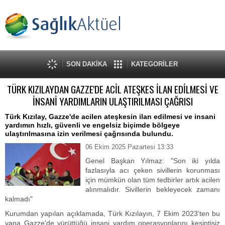
SON DAKİKA
KATEGORİLER
TÜRK KIZILAYDAN GAZZE'DE ACİL ATEŞKES İLAN EDİLMESİ VE
İNSANİ YARDIMLARIN ULAŞTIRILMASI ÇAĞRISI
Türk Kızılay, Gazze'de acilen ateşkesin ilan edilmesi ve insani
yardımın hızlı, güvenli ve engelsiz biçimde bölgeye
ulaştırılmasına izin verilmesi çağrısında bulundu.
06 Ekim 2025 Pazartesi 13:33
Genel Başkan Yılmaz: "Son iki yılda
fazlasıyla acı çeken sivillerin korunması
için mümkün olan tüm tedbirler artık acilen
alınmalıdır. Sivillerin bekleyecek zamanı
kalmadı"
Kurumdan yapılan açıklamada, Türk Kızılayın, 7 Ekim 2023'ten bu
yana Gazze'de yürüttüğü insani yardım operasyonlarını kesintisiz