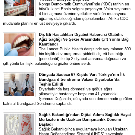
Kongo Demokratik Cumhuriyeti'nde (KDC) tarihin en
büyük ikinci Ebola salgını yaşanıyor. Vaka sayısının
4 bini aşması üzerine yetkililer virüsün mutasyona
uğramış olabileceğinden şüphelenirken, Afrika CDC
müdahale planını en üst seviyeye çıkardı.
Diş Eti Hastalıkları Diyabet Habercisi Olabilir:
Ağız Sağlığı Ve Şeker Arasındaki Çift Yönlü Bağ
Kanıtlandı
The Lancet Public Health dergisinde yayımlanan 300
bin kişilik dev araştırma, şiddetli diş eti hastalığı
(periodontit) ile tip 2 diyabet arasında doğrudan ve
çift yönlü bir ilişki bulunduğunu gözler önüne serdi.
Dünyada Sadece 67 Kişide Var: Türkiye’nin İlk
Bundgaard Sendromu Vakası Diyarbakır’da
Teşhis Edildi
Diyarbakır’da baş dönmesi ve göğüs ağrısı
şikayetiyle hastaneye başvuran 41 yaşındaki
Şehmus Doğan’da, dünyada son derece nadir görülen
kalıtsal Bundgaard Sendromu saptandı.
Sağlık Bakanlığı'ndan Dijital Adım: Sağlıklı Hayat
Merkezlerinde Uzaktan Danışmanlık Dönemi
Başladı
Sağlık Bakanlığı'nca uygulamaya konulan Uzaktan
Hasta Değerlendirme Sistemi (UHDS) sayesinde