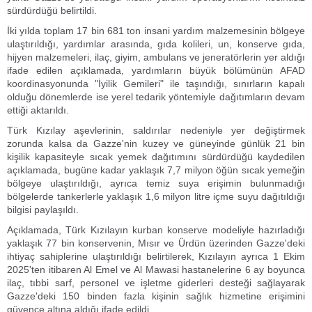
sürdürdüğü belirtildi.
İki yılda toplam 17 bin 681 ton insani yardım malzemesinin bölgeye
ulaştırıldığı, yardımlar arasında, gıda kolileri, un, konserve gıda,
hijyen malzemeleri, ilaç, giyim, ambulans ve jeneratörlerin yer aldığı
ifade edilen açıklamada, yardımların büyük bölümünün AFAD
koordinasyonunda "İyilik Gemileri" ile taşındığı, sınırların kapalı
olduğu dönemlerde ise yerel tedarik yöntemiyle dağıtımların devam
ettiği aktarıldı.
Türk Kızılay aşevlerinin, saldırılar nedeniyle yer değiştirmek
zorunda kalsa da Gazze'nin kuzey ve güneyinde günlük 21 bin
kişilik kapasiteyle sıcak yemek dağıtımını sürdürdüğü kaydedilen
açıklamada, bugüne kadar yaklaşık 7,7 milyon öğün sıcak yemeğin
bölgeye ulaştırıldığı, ayrıca temiz suya erişimin bulunmadığı
bölgelerde tankerlerle yaklaşık 1,6 milyon litre içme suyu dağıtıldığı
bilgisi paylaşıldı.
Açıklamada, Türk Kızılayın kurban konserve modeliyle hazırladığı
yaklaşık 77 bin konservenin, Mısır ve Ürdün üzerinden Gazze'deki
ihtiyaç sahiplerine ulaştırıldığı belirtilerek, Kızılayın ayrıca 1 Ekim
2025'ten itibaren Al Emel ve Al Mawasi hastanelerine 6 ay boyunca
ilaç, tıbbi sarf, personel ve işletme giderleri desteği sağlayarak
Gazze'deki 150 binden fazla kişinin sağlık hizmetine erişimini
güvence altına aldığı ifade edildi.