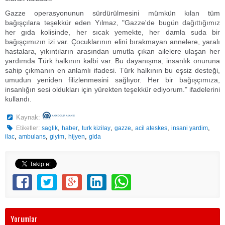
Gazze operasyonunun sürdürülmesini mümkün kılan tüm
bağışçılara teşekkür eden Yılmaz, "Gazze'de bugün dağıttığımız
her gıda kolisinde, her sıcak yemekte, her damla suda bir
bağışçımızın izi var. Çocuklarının elini bırakmayan annelere, yaralı
hastalara, yıkıntıların arasından umutla çıkan ailelere ulaşan her
yardımda Türk halkının kalbi var. Bu dayanışma, insanlık onuruna
sahip çıkmanın en anlamlı ifadesi. Türk halkının bu eşsiz desteği,
umudun yeniden filizlenmesini sağlıyor. Her bir bağışçımıza,
insanlığın sesi oldukları için yürekten teşekkür ediyorum." ifadelerini
kullandı.​​
Kaynak:
,
,
,
,
,
,
Etiketler:
saglik
haber
turk kizilay
gazze
acil ateskes
insani yardim
,
,
,
,
ilac
ambulans
giyim
hijyen
gida
Yorumlar