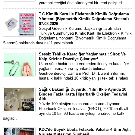
yaratabileceğini öne süren yeni bir teori geliştirdi.
T.C.Kimlik Kartı İle Elektronik Kimlik Doğrulama
Yöntemi (Biyometrik Kimlik Doğrulama Sistemi)
07.08.2026
Sosyal Güvenlik Kurumu Başkanlığı tarafından
Türkiye Cumhuriyeti Kimlik Kartı İle Elektronik Kimlik
Doğrulama Yöntemi (Biyometrik Kimlik Doğrulama
Sistemi) hakkında duyuru-11 yayımlandı.
Sessiz Tehlike Karaciğer Yağlanması: Siroz Ve
Kalp Krizine Davetiye Çıkarıyor!
Uzun süre hiçbir belirti vermeden ilerleyen karaciğer
yağlanmasına karşı uyarılarda bulunan
Gastroenteroloji Uzmanı Prof. Dr. Bülent Yıldırım,
hastalık hakkındaki 10 kritik yanlışı tek tek sıraladı.
Sağlık Bakanlığı Duyurdu: Yılın İlk 6 Ayında 10
Binden Fazla Hasta Hiperbarik Oksijen Tedavisi
Aldı
Yüzde 100 oksijen solunumu esasına dayanan
Hiperbarik Oksijen Tedavisi (HBOT), 2026'nın ilk altı
ayında 10 bin 93 hastanın iyileşme sürecine katkı
sağladı.
KDC'de Büyük Ebola Felaketi: Vakalar 4 Bini Aştı,
Virüste Mutasyon Şüphesi!