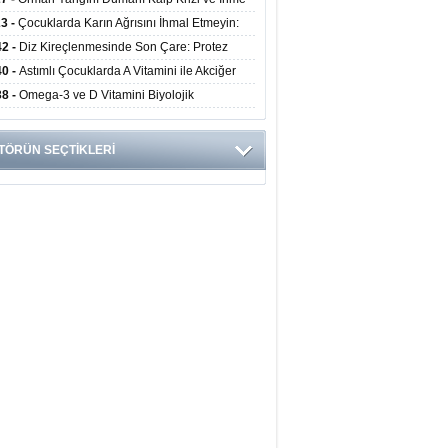
ini Artırıyor
23 -
Çocuklarda Karın Ağrısını İhmal Etmeyin:
disit Habercisi Olabilir
42 -
Diz Kireçlenmesinde Son Çare: Protez
iyatı İle Yaşam Kalitesi Artıyor
40 -
Astımlı Çocuklarda A Vitamini ile Akciğer
mi Arasında Bağlantı Bulundu
38 -
Omega-3 ve D Vitamini Biyolojik
anmayı Yavaşlatabilir
TÖRÜN SEÇTİKLERİ