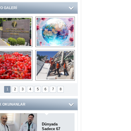
O GALERİ
Ve burası da bir 
14 soruda 
devlet hastanesi
Koronavirüs 
hakkında kendinizi 
test edin...
ilaburu meyvesi 
Endonezya’daki 
anserden koruyor
deprem: Ölü sayısı 
1
2
3
4
5
6
7
8
bin 203'e yükseldi
K OKUNANLAR
Dünyada
Sadece 67