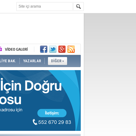
İYE BAK.
YAZARLAR
DİĞER »