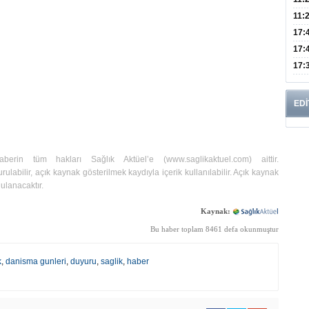
Risk
11:
Apan
17:
Amel
17:
Hac
17:
Yaşl
EDİ
haberin tüm hakları Sağlık Aktüel’e (
www.saglikaktuel.com
) aittir.
rulabilir, açık kaynak gösterilmek kaydıyla içerik kullanılabilir. Açık kaynak
ulanacaktır.
Kaynak:
Bu haber toplam 8461 defa okunmuştur
k
,
danisma gunleri
,
duyuru
,
saglik
,
haber