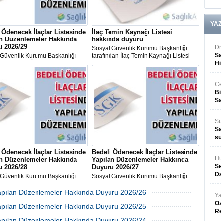
YA
 Ödenecek İlaçlar Listesinde
İlaç Temin Kaynağı Listesi
an Düzenlemeler Hakkında
hakkında duyuru
u 2026/29
Dr
Sosyal Güvenlik Kurumu Başkanlığı
Sa
 Güvenlik Kurumu Başkanlığı
tarafından İlaç Temin Kaynağı Listesi
dan "Bedeli Ödenecek İlaçlar
hakkında duyuru yayımlandı.
Hi
inde Yapılan Düzenlemeler-
9" konulu duyuru yayımlandı.
Ce
Bi
Sa
Si
Sa
sü
 Ödenecek İlaçlar Listesinde
Bedeli Ödenecek İlaçlar Listesinde
Hu
an Düzenlemeler Hakkında
Yapılan Düzenlemeler Hakkında
Se
u 2026/28
Duyuru 2026/27
Da
 Güvenlik Kurumu Başkanlığı
Sosyal Güvenlik Kurumu Başkanlığı
dan "Bedeli Ödenecek İlaçlar
tarafından "Bedeli Ödenecek İlaçlar
inde Yapılan Düzenlemeler-
Listesinde Yapılan Düzenlemeler-
 Yapılan Düzenlemeler Hakkında Duyuru 2026/26
Ya
8 konulu duyuru yayımlandı.
2026/27'' konulu duyuru yayımlandı.
08 Temmuz 2026 Çarşamba 17:23
Öz
 Yapılan Düzenlemeler Hakkında Duyuru 2026/25
R
01 Temmuz 2026 Çarşamba 17:08
 Yapılan Düzenlemeler Hakkında Duyuru 2026/24