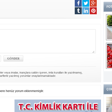
FOT
G
er veya imalar, inançlara saldırı içeren, imla kuralları ile yazılmamış,
k
arflerle yazılmış yorumlar onaylanmamaktadır.
ÇO
ere henüz yorum eklenmemiştir.