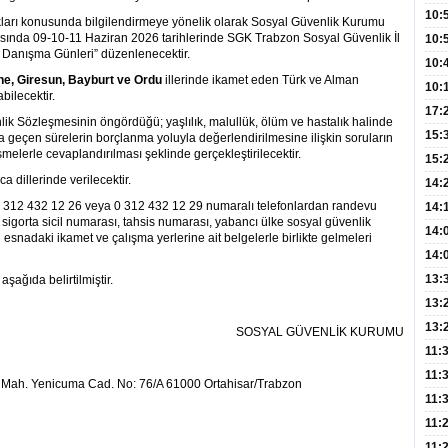
Hay
Redd
10:
kları konusunda bilgilendirmeye yönelik olarak Sosyal Güvenlik Kurumu
rasında 09-10-11 Haziran 2026 tarihlerinde SGK Trabzon Sosyal Güvenlik İl
Öğre
10:
Danışma Günleri” düzenlenecektir.
Yasa
10:
e, Giresun, Bayburt ve Ordu
illerinde ikamet eden Türk ve Alman
Beyn
10:
abilecektir.
Yaşa
17:
k Sözleşmesinin öngördüğü; yaşlılık, malullük, ölüm ve hastalık halinde
Düz
15:
a geçen sürelerin borçlanma yoluyla değerlendirilmesine ilişkin soruların
elerle cevaplandırılması şeklinde gerçekleştirilecektir.
Fizi
15:
 dillerinde verilecektir.
300 
14:
 312 432 12 26 veya 0 312 432 12 29 numaralı telefonlardan randevu
Hay
14:
sigorta sicil numarası, tahsis numarası, yabancı ülke sosyal güvenlik
Baş
geli
14:
snadaki ikamet ve çalışma yerlerine ait belgelerle birlikte gelmeleri
Düş
14:
Daki
Kap
13:
şağıda belirtilmiştir.
Edi
(Roz
13:
Gör
13:
SOSYAL GÜVENLİK KURUMU
Meyv
11:
3,5 
11:
 Mah. Yenicuma Cad. No: 76/A 61000 Ortahisar/Trabzon
Old
11:
Dev
11:
Oluş
11: