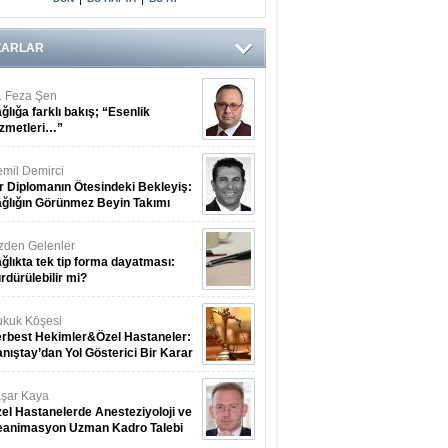
Arasındaki Çift
Yönlü Bağ
Kanıtlandı
ZARLAR
. Feza Şen
ğlığa farklı bakış; “Esenlik
zmetleri…”
mil Demirci
r Diplomanın Ötesindeki Bekleyiş:
ğlığın Görünmez Beyin Takımı
zden Gelenler
ğlıkta tek tip forma dayatması:
rdürülebilir mi?
kuk Köşesi
rbest Hekimler&Özel Hastaneler:
nıştay’dan Yol Gösterici Bir Karar
şar Kaya
el Hastanelerde Anesteziyoloji ve
eanimasyon Uzman Kadro Talebi