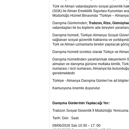
Türk ve Alman vatandaşlarını sosyal güvenlik ha
(SGK) ile Alman Emeklilik Sigortası Kurumları a
Müdürlüğü Hizmet Binasında “Türkiye – Almanya 
Danışma Günlerinden;
Trabzon, Rize, Gümüşhan
vatandaşları ile bu kişilerin aile bireyleri yararlan
Danışma hizmeti, Türkiye-Almanya Sosyal Güvenli
sağlanan sosyal güvenlik haklarına ve yurtdışınd
Türk ve Alman uzmanlarla birebir yapılacak görüşm
Danışma hizmeti ücretsiz olarak Türkçe ve Almanca
Danışma hizmetinden yararlanmak isteyenlerin 0
almaları ve danışma gününe mutlaka kimlik, Türk 
numarası / sicil numarası, Almanya’da bulunduğu e
gerekmektedir.
Türkiye - Almanya Danışma Günleri’ne ait bilgiler a
Kamuoyuna önemle duyurulur.
Danışma Günlerinin Yapılacağı Yer:
Trabzon Sosyal Güvenlik İl Müdürlüğü Yenicuma
Tarih: Gün : Saat:
09/06/2026 Salı 10:30 – 17: 00