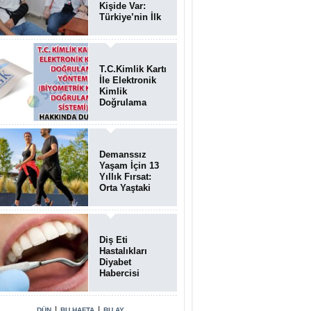
Kişide Var:
Türkiye’nin İlk
Bundgaard
Sendromu
Vakası
Diyarbakır’da
T.C.Kimlik Kartı
Teşhis Edildi
İle Elektronik
Kimlik
Doğrulama
Yöntemi
(Biyometrik
Kimlik
Doğrulama
Demanssız
Sistemi)
Yaşam İçin 13
07.08.2026
Yıllık Fırsat:
Orta Yaştaki
Yaşam Tarzı
Beyin Sağlığını
Belirliyor
Diş Eti
Hastalıkları
Diyabet
Habercisi
Olabilir: Ağız
Sağlığı Ve
Şeker
|
|
DÜN
BU HAFTA
BU AY