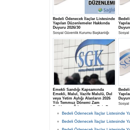
Bedeli Ödenecek İlaçlar Listesinde
Bedeli
Yapılan Düzenlemeler Hakkında
Yapıl
Duyuru 2026/30
Duyur
Sosyal Güvenlik Kurumu Başkanlığı
Sosyal
tarafından "Bedeli Ödenecek İlaçlar
tarafın
Listesinde Yapılan Düzenlemeler-
Listes
2026/30" konulu duyuru yayımlandı.
2026/2
Emekli Sandığı Kapsamında
Bedeli
Emekli, Malul, Vazife Malulü, Dul
Yapıl
veya Yetim Aylığı Alanların 2026
Duyur
Yılı Temmuz Dönemi Zam
Sosyal
Farklarının Ödenmesine Dair Basın
tarafın
Duyurusu
Listes
Bedeli Ödenecek İlaçlar Listesinde
Sosyal Güvenlik Kurumu Başkanlığı
2026/2
tarafından Emekli Sandığı Kapsamında
Bedeli Ödenecek İlaçlar Listesinde
Emekli, Malul, Vazife Malulü, Dul veya
Bedeli Ödenecek İlaçlar Listesinde
Yetim Aylığı Alanların 2026 Yılı Temmuz