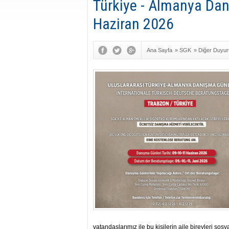
Türkiye - Almanya Dan
Haziran 2026
Ana Sayfa
»
SGK
»
Diğer Duyur
vatandaşlarımız ile bu kişilerin aile bireyleri sos