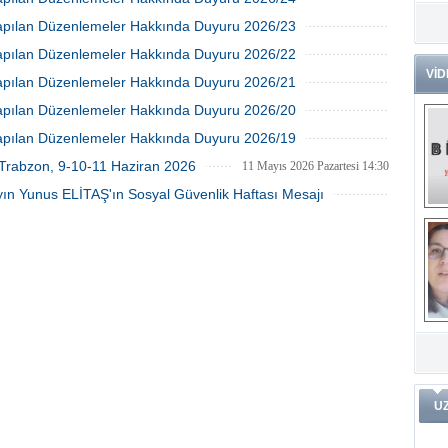
24 Haziran 2026 Çarşamba 16:45
Dr
 Yapılan Düzenlemeler Hakkında Duyuru 2026/23
Tü
17 Haziran 2026 Çarşamba 11:45
 Yapılan Düzenlemeler Hakkında Duyuru 2026/22
Zo
VİD
10 Haziran 2026 Çarşamba 11:03
 Yapılan Düzenlemeler Hakkında Duyuru 2026/21
Av
03 Haziran 2026 Çarşamba 16:56
 Yapılan Düzenlemeler Hakkında Duyuru 2026/20
He
Ç
20 Mayıs 2026 Çarşamba 17:08
 Yapılan Düzenlemeler Hakkında Duyuru 2026/19
Ön
13 Mayıs 2026 Çarşamba 14:29
 Trabzon, 9-10-11 Haziran 2026
11 Mayıs 2026 Pazartesi 14:30
Me
Fa
ın Yunus ELİTAŞ'ın Sosyal Güvenlik Haftası Mesajı
(m
11 Mayıs 2026 Pazartesi 14:23
ve
Di
m
Pr
Pr
İ
Ko
ar
Öğ
ko
Dy
U
Da
ar