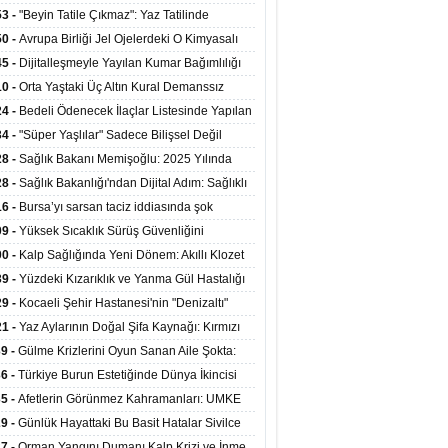
ata Tutundu
edilen Hastaya 9'uncu Çağrıda Nakil Yapıldı
53 -
"Beyin Tatile Çıkmaz": Yaz Tatilinde
nilenlerin Yüzde 39'u Unutulabiliyor
50 -
Avrupa Birliği Jel Ojelerdeki O Kimyasalı
kladı: Kısırlık ve Alerji Riski Uyarısı
45 -
Dijitalleşmeyle Yayılan Kumar Bağımlılığı
i ve Aileyi Yıkıma Uğratıyor
10 -
Orta Yaştaki Üç Altın Kural Demanssız
mı 13 Yıl Uzatabiliyor
24 -
Bedeli Ödenecek İlaçlar Listesinde Yapılan
enlemeler Hakkında Duyuru 2026/30
34 -
"Süper Yaşlılar" Sadece Bilişsel Değil
ksel Olarak da Daha Sağlıklı Yaşıyor
28 -
Sağlık Bakanı Memişoğlu: 2025 Yılında
Bini Aşkın Kişiye Emzirme Eğitimi Verildi
28 -
Sağlık Bakanlığı'ndan Dijital Adım: Sağlıklı
at Merkezlerinde Uzaktan Sağlık Hizmeti
16 -
Bursa’yı sarsan taciz iddiasında şok
ladı
şme!
09 -
Yüksek Sıcaklık Sürüş Güvenliğini
ürüyor: 40 Derecede Güvenli Sürüş Süresi 53
00 -
Kalp Sağlığında Yeni Dönem: Akıllı Klozet
kaya İniyor
ağı 30 Saniyede Ritim Bozukluğunu Tespit
39 -
Yüzdeki Kızarıklık ve Yanma Gül Hastalığı
yor
asea) Belirtisi Olabilir
29 -
Kocaeli Şehir Hastanesi'nin "Denizaltı"
ünümlü Ünitesi Hastalara Umut Oluyor
21 -
Yaz Aylarının Doğal Şifa Kaynağı: Kırmızı
eler Bağışıklığı ve Kalbi Koruyor
39 -
Gülme Krizlerini Oyun Sanan Aile Şokta:
Yaşındaki Çocuk 8 Kez Felç Geçirdi
36 -
Türkiye Burun Estetiğinde Dünya İkincisi
u
35 -
Afetlerin Görünmez Kahramanları: UMKE
 Kadrosuyla Görev Başında
29 -
Günlük Hayattaki Bu Basit Hatalar Sivilce
umunu Tetikliyor
27 -
Orman Yangını Dumanı Kalp Krizi ve İnme