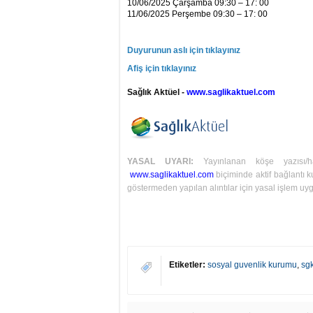
10/06/2025 Çarşamba 09:30 – 17: 00
11/06/2025 Perşembe 09:30 – 17: 00
Duyurunun aslı için tıklayınız
Afiş için tıklayınız
Sağlık Aktüel -
www.saglikaktuel.com
YASAL UYARI:
Yayınlanan köşe yazısı/
www.saglikaktuel.com
biçiminde aktif bağlantı ku
göstermeden yapılan alıntılar için yasal işlem uyg
Etiketler:
sosyal guvenlik kurumu
,
sg