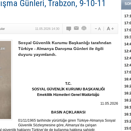
ışma Günleri, Trabzon, 9-10-11
SO
17:
Yaşt
17:
ular
11.05.2026 14:30
Biyo
17:
Doğ
15:
Sosyal Güvenlik Kurumu Başkanlığı tarafından
Sist
Ve K
14:
Türkiye - Almanya Danışma Günleri ile ilgili
10 B
12:
duyuru yayımlandı.
Aldı
Bini
12:
Olab
12:
Bağ 
İlk
17:
Teşh
Hay
16:
T.C.
Baş
Besl
16:
SOSYAL GÜVENLİK KURUMU BAŞKANLIĞI
Öğel
Fayd
16:
Emeklilik Hizmetleri Genel Müdürlüğü
Yete
16:
11.05.2026
Kaç
Onay
16:
BASIN AÇIKLAMASI
Kul
Düze
16:
01/11/1965 tarihinde yürürlüğe giren Türkiye-Almanya Sosyal
Kor
Hemş
15:
Güvenlik Sözleşmesine göre, Almanya’da çalışan
Kara
15:
yal güvenlik haklarını Türkiye’de de kullanma hakkına sahiptir.