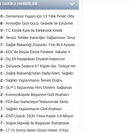
N DAKİKA HABERLER
10 -
Demanssız Yaşam İçin 13 Yıllık Fırsat: Orta
aki Yaşam Tarzı Beyin Sağlığını Belirliyor
08 -
Anneliğin Gizli Gücü: Gebelik Ve Emzirme
lojik Dayanıklılığı Artırabilir Mi?
03 -
T.C.Kimlik Kartı İle Elektronik Kimlik
rulama Yöntemi (Biyometrik Kimlik Doğrulama
39 -
Sessiz Tehlike Karaciğer Yağlanması: Siroz
emi) 07.08.2026
alp Krizine Davetiye Çıkarıyor!
47 -
Sağlık Bakanlığı Duyurdu: Yılın İlk 6 Ayında
inden Fazla Hasta Hiperbarik Oksijen Tedavisi
44 -
KDC'de Büyük Ebola Felaketi: Vakalar 4
 Aştı, Virüste Mutasyon Şüphesi!
43 -
Diş Eti Hastalıkları Diyabet Habercisi
ilir: Ağız Sağlığı Ve Şeker Arasındaki Çift Yönlü
41 -
Dünyada Sadece 67 Kişide Var: Türkiye’nin
Kanıtlandı
 Bundgaard Sendromu Vakası Diyarbakır’da
01 -
Sağlık Bakanlığı'ndan Dijital Adım: Sağlıklı
is Edildi
at Merkezlerinde Uzaktan Danışmanlık Dönemi
42 -
Sağlıklı Yaşlanmanın Temeli Doğru
ladı
enmeden Geçiyor: İleri Yaşta Hangi Besin
23 -
GLP-1 İlaçlarında Yeni Dönem: Sağlanan
erine İhtiyaç Duyuluyor?
alar Yalnızca Kilo Kaybıyla Sınırlı Değil
22 -
Kolonoskopide Başarının Gizli Anahtarı:
rsiz Bağırsak Temizliği Poliplerin Gözden
20 -
FDA’dan Narkolepsi Tedavisinde Tarihi
masına Neden Oluyor
: Oreksin Sistemini Hedefleyen İlk İlaç
17 -
Sağlıklı Yaşlanmanın Gizli Anahtarı:
lanıma Sunuldu
nli Kuvvet Antrenmanı Kas Ve Kemik Sağlığını
14 -
DSÖ Uyardı: 2030 Yılına Kadar 4,8 Milyon
uyor
ire ve Ebe Açığı Oluşabilir
27 -
Soğuk Algınlığı İle Başlayan Rahatsızlık
ciğer Yetmezliği Çıktı: 17 Yıl Sonra Nakille
09 -
17 Yıl Sonra Gelen Güzel Haber: 8 Kez