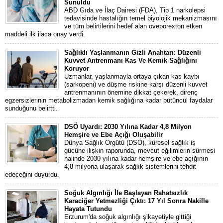
Sunuldu
ABD Gıda ve İlaç Dairesi (FDA), Tip 1 narkolepsi
tedavisinde hastalığın temel biyolojik mekanizmasını
ve tüm belirtilerini hedef alan oveporexton etken
maddeli ilk ilaca onay verdi.
Sağlıklı Yaşlanmanın Gizli Anahtarı: Düzenli
Kuvvet Antrenmanı Kas Ve Kemik Sağlığını
Koruyor
Uzmanlar, yaşlanmayla ortaya çıkan kas kaybı
(sarkopeni) ve düşme riskine karşı düzenli kuvvet
antrenmanının önemine dikkat çekerek, direnç
egzersizlerinin metabolizmadan kemik sağlığına kadar bütüncül faydalar
sunduğunu belirtti.
DSÖ Uyardı: 2030 Yılına Kadar 4,8 Milyon
Hemşire ve Ebe Açığı Oluşabilir
Dünya Sağlık Örgütü (DSÖ), küresel sağlık iş
gücüne ilişkin raporunda, mevcut eğilimlerin sürmesi
halinde 2030 yılına kadar hemşire ve ebe açığının
4,8 milyona ulaşarak sağlık sistemlerini tehdit
edeceğini duyurdu.
Soğuk Algınlığı İle Başlayan Rahatsızlık
Karaciğer Yetmezliği Çıktı: 17 Yıl Sonra Nakille
Hayata Tutundu
Erzurum'da soğuk algınlığı şikayetiyle gittiği