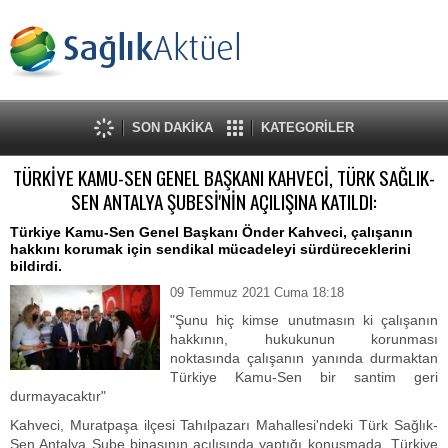
SON DAKİKA
KATEGORİLER
TÜRKİYE KAMU-SEN GENEL BAŞKANI KAHVECİ, TÜRK SAĞLIK-
SEN ANTALYA ŞUBESİ'NİN AÇILIŞINA KATILDI:
Türkiye Kamu-Sen Genel Başkanı Önder Kahveci, çalışanın
hakkını korumak için sendikal mücadeleyi sürdüreceklerini
bildirdi.
09 Temmuz 2021 Cuma 18:18
"Şunu hiç kimse unutmasın ki çalışanın
hakkının, hukukunun korunması
noktasında çalışanın yanında durmaktan
Türkiye Kamu-Sen bir santim geri
durmayacaktır"
Kahveci, Muratpaşa ilçesi Tahılpazarı Mahallesi'ndeki Türk Sağlık-
Sen Antalya Şube binasının açılışında yaptığı konuşmada, Türkiye