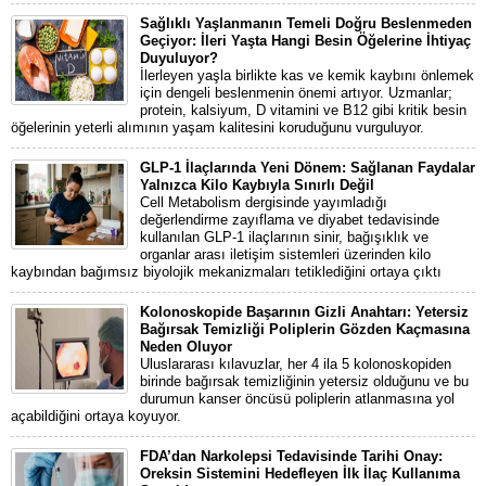
Sağlıklı Yaşlanmanın Temeli Doğru Beslenmeden
Geçiyor: İleri Yaşta Hangi Besin Öğelerine İhtiyaç
Duyuluyor?
İlerleyen yaşla birlikte kas ve kemik kaybını önlemek
için dengeli beslenmenin önemi artıyor. Uzmanlar;
protein, kalsiyum, D vitamini ve B12 gibi kritik besin
öğelerinin yeterli alımının yaşam kalitesini koruduğunu vurguluyor.
GLP-1 İlaçlarında Yeni Dönem: Sağlanan Faydalar
Yalnızca Kilo Kaybıyla Sınırlı Değil
Cell Metabolism dergisinde yayımladığı
değerlendirme zayıflama ve diyabet tedavisinde
kullanılan GLP-1 ilaçlarının sinir, bağışıklık ve
organlar arası iletişim sistemleri üzerinden kilo
kaybından bağımsız biyolojik mekanizmaları tetiklediğini ortaya çıktı
Kolonoskopide Başarının Gizli Anahtarı: Yetersiz
Bağırsak Temizliği Poliplerin Gözden Kaçmasına
Neden Oluyor
Uluslararası kılavuzlar, her 4 ila 5 kolonoskopiden
birinde bağırsak temizliğinin yetersiz olduğunu ve bu
durumun kanser öncüsü poliplerin atlanmasına yol
açabildiğini ortaya koyuyor.
FDA’dan Narkolepsi Tedavisinde Tarihi Onay:
Oreksin Sistemini Hedefleyen İlk İlaç Kullanıma