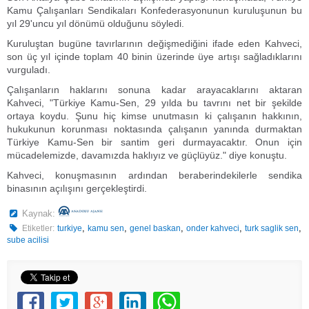
Kamu Çalışanları Sendikaları Konfederasyonunun kuruluşunun bu
yıl 29'uncu yıl dönümü olduğunu söyledi.
Kuruluştan bugüne tavırlarının değişmediğini ifade eden Kahveci,
son üç yıl içinde toplam 40 binin üzerinde üye artışı sağladıklarını
vurguladı.
Çalışanların haklarını sonuna kadar arayacaklarını aktaran
Kahveci, "Türkiye Kamu-Sen, 29 yılda bu tavrını net bir şekilde
ortaya koydu. Şunu hiç kimse unutmasın ki çalışanın hakkının,
hukukunun korunması noktasında çalışanın yanında durmaktan
Türkiye Kamu-Sen bir santim geri durmayacaktır. Onun için
mücadelemizde, davamızda haklıyız ve güçlüyüz." diye konuştu.
Kahveci, konuşmasının ardından beraberindekilerle sendika
binasının açılışını gerçekleştirdi.
Kaynak:
,
,
,
,
,
Etiketler:
turkiye
kamu sen
genel baskan
onder kahveci
turk saglik sen
sube acilisi