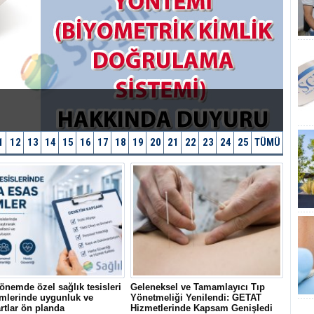
1
12
13
14
15
16
17
18
19
20
21
22
23
24
25
TÜMÜ
önemde özel sağlık tesisleri
Geleneksel ve Tamamlayıcı Tıp
mlerinde uygunluk ve
Yönetmeliği Yenilendi: GETAT
rtlar ön planda
Hizmetlerinde Kapsam Genişledi