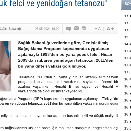
cuk felci ve yenidoğan tetanozu"
SO
17:
Yaşt
17:
Sağlık Bakanlığı
06.05.2024 16:00
Biyo
17:
Doğ
15:
Sağlık Bakanlığı verilerine göre, Genişletilmiş
Sist
Ve K
14:
Bağışıklama Programı kapsamında uygulanan
10 B
12:
aşılamayla 1998'den bu yana çocuk felci, Nisan
Aldı
Bini
12:
2009'dan itibaren yenidoğan tetanozu, 2011'den
Olab
12:
bu yana difteri vakası görülmüyor.
Bağ 
İlk
17:
Türkiye'de, 2002'den bu yana yürütülen kızamık eliminasyon
Teşh
Hay
16:
programı kapsamında ise kızamık vaka sayılarında önemli bir
Baş
Besl
16:
azalma yaşanırken, Hepatit B, su çiçeği ve Hepatit A
vakalarında da ciddi düşüşler kaydedildi.
Öğel
Fayd
16:
ş Bağışıklama Programı (GBP) kapsamında uygulanan aşılamayla Türkiye'de
Yete
16:
ibaren yenidoğan tetanozu, 2011'den bu yana difteri vakasının görülmediği
Kaç
Onay
16:
Kul
Düze
16:
milyonlarca insanın hayatını kurtaran en başarılı, etkili ve düşük maliyetli
Kor
Hemş
15:
sıra bağışıklanmış kişilerin hastalığın toplumda dolaşımını engellemesi aşı
Kara
15: