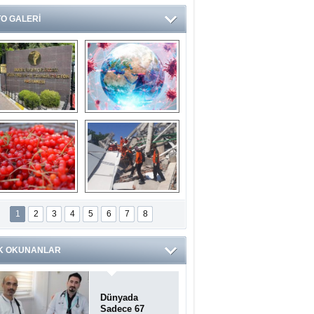
O GALERİ
Ve burası da bir 
14 soruda 
devlet hastanesi
Koronavirüs 
hakkında kendinizi 
test edin...
ilaburu meyvesi 
Endonezya’daki 
anserden koruyor
deprem: Ölü sayısı 
1
2
3
4
5
6
7
8
bin 203'e yükseldi
K OKUNANLAR
Dünyada
Sadece 67