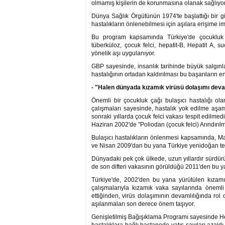
olmamış kişilerin de korunmasına olanak sağlıyor
Dünya Sağlık Örgütünün 1974'te başlattığı bir g
hastalıkların önlenebilmesi için aşılara erişime im
Bu program kapsamında Türkiye'de çocukluk d
tüberküloz, çocuk felci, hepatit-B, Hepatit A,
yönelik aşı uygulanıyor.
GBP sayesinde, insanlık tarihinde büyük salgınl
hastalığının ortadan kaldırılması bu başarıların en
- "Halen dünyada kızamık virüsü dolaşımı dev
Önemli bir çocukluk çağı bulaşıcı hastalığı ol
çalışmaları sayesinde, hastalık yok edilme aşa
sonraki yıllarda çocuk felci vakası tespit edilm
Haziran 2002'de "Poliodan (çocuk felci) Arındırılmı
Bulaşıcı hastalıkların önlenmesi kapsamında, M
ve Nisan 2009'dan bu yana Türkiye yenidoğan tet
Dünyadaki pek çok ülkede, uzun yıllardır sürdürül
de son difteri vakasının görüldüğü 2011'den bu yan
Türkiye'de, 2002'den bu yana yürütülen kızam
çalışmalarıyla kızamık vaka sayılarında önem
ettiğinden, virüs dolaşımının devamlılığında rol
aşılanmaları son derece önem taşıyor.
Genişletilmiş Bağışıklama Programı sayesinde Hep