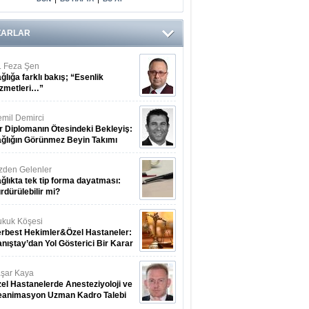
Arasındaki Çift
Yönlü Bağ
Kanıtlandı
ZARLAR
. Feza Şen
ğlığa farklı bakış; “Esenlik
zmetleri…”
mil Demirci
r Diplomanın Ötesindeki Bekleyiş:
ğlığın Görünmez Beyin Takımı
zden Gelenler
ğlıkta tek tip forma dayatması:
rdürülebilir mi?
kuk Köşesi
rbest Hekimler&Özel Hastaneler:
nıştay’dan Yol Gösterici Bir Karar
şar Kaya
el Hastanelerde Anesteziyoloji ve
eanimasyon Uzman Kadro Talebi