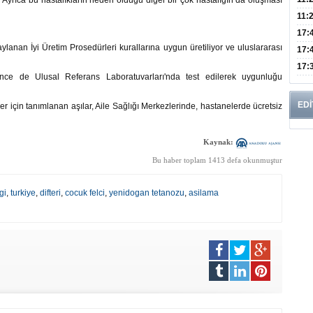
ı. Ayrıca bu hastalıkların neden olduğu diğer bir çok hastalığın da oluşması
Risk
11:
Apan
17:
lanan İyi Üretim Prosedürleri kurallarına uygun üretiliyor ve uluslararası
Amel
17:
Hac
17:
önce de Ulusal Referans Laboratuvarları'nda test edilerek uygunluğu
Yaşl
EDİ
er için tanımlanan aşılar, Aile Sağlığı Merkezlerinde, hastanelerde ücretsiz
Kaynak:
Bu haber toplam 1413 defa okunmuştur
gi
,
turkiye
,
difteri
,
cocuk felci
,
yenidogan tetanozu
,
asilama