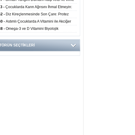
ini Artırıyor
23 -
Çocuklarda Karın Ağrısını İhmal Etmeyin:
disit Habercisi Olabilir
42 -
Diz Kireçlenmesinde Son Çare: Protez
iyatı İle Yaşam Kalitesi Artıyor
40 -
Astımlı Çocuklarda A Vitamini ile Akciğer
mi Arasında Bağlantı Bulundu
38 -
Omega-3 ve D Vitamini Biyolojik
anmayı Yavaşlatabilir
TÖRÜN SEÇTİKLERİ