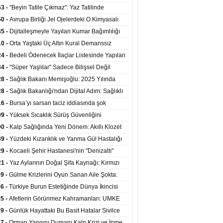
ata Tutundu
edilen Hastaya 9'uncu Çağrıda Nakil Yapıldı
53 -
"Beyin Tatile Çıkmaz": Yaz Tatilinde
nilenlerin Yüzde 39'u Unutulabiliyor
50 -
Avrupa Birliği Jel Ojelerdeki O Kimyasalı
kladı: Kısırlık ve Alerji Riski Uyarısı
45 -
Dijitalleşmeyle Yayılan Kumar Bağımlılığı
i ve Aileyi Yıkıma Uğratıyor
10 -
Orta Yaştaki Üç Altın Kural Demanssız
mı 13 Yıl Uzatabiliyor
24 -
Bedeli Ödenecek İlaçlar Listesinde Yapılan
enlemeler Hakkında Duyuru 2026/30
34 -
"Süper Yaşlılar" Sadece Bilişsel Değil
ksel Olarak da Daha Sağlıklı Yaşıyor
28 -
Sağlık Bakanı Memişoğlu: 2025 Yılında
Bini Aşkın Kişiye Emzirme Eğitimi Verildi
28 -
Sağlık Bakanlığı'ndan Dijital Adım: Sağlıklı
at Merkezlerinde Uzaktan Sağlık Hizmeti
16 -
Bursa’yı sarsan taciz iddiasında şok
ladı
şme!
09 -
Yüksek Sıcaklık Sürüş Güvenliğini
ürüyor: 40 Derecede Güvenli Sürüş Süresi 53
00 -
Kalp Sağlığında Yeni Dönem: Akıllı Klozet
kaya İniyor
ağı 30 Saniyede Ritim Bozukluğunu Tespit
39 -
Yüzdeki Kızarıklık ve Yanma Gül Hastalığı
yor
asea) Belirtisi Olabilir
29 -
Kocaeli Şehir Hastanesi'nin "Denizaltı"
ünümlü Ünitesi Hastalara Umut Oluyor
21 -
Yaz Aylarının Doğal Şifa Kaynağı: Kırmızı
eler Bağışıklığı ve Kalbi Koruyor
39 -
Gülme Krizlerini Oyun Sanan Aile Şokta:
Yaşındaki Çocuk 8 Kez Felç Geçirdi
36 -
Türkiye Burun Estetiğinde Dünya İkincisi
u
35 -
Afetlerin Görünmez Kahramanları: UMKE
 Kadrosuyla Görev Başında
29 -
Günlük Hayattaki Bu Basit Hatalar Sivilce
umunu Tetikliyor
27 -
Orman Yangını Dumanı Kalp Krizi ve İnme