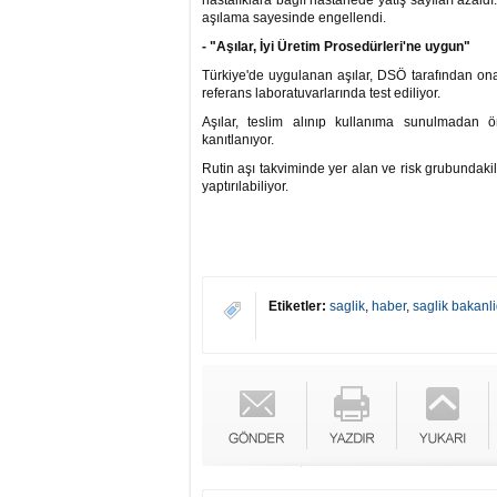
hastalıklara bağlı hastanede yatış sayıları azald
aşılama sayesinde engellendi.
- "Aşılar, İyi Üretim Prosedürleri'ne uygun"
Türkiye'de uygulanan aşılar, DSÖ tarafından onay
referans laboratuvarlarında test ediliyor.
Aşılar, teslim alınıp kullanıma sunulmadan 
kanıtlanıyor.
Rutin aşı takviminde yer alan ve risk grubundakil
yaptırılabiliyor.
Etiketler:
saglik
,
haber
,
saglik bakanli