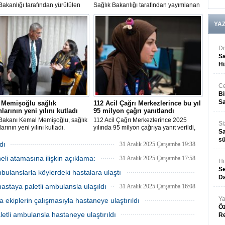
Bakanlığı tarafından yürütülen
Sağlık Bakanlığı tarafından yayımlanan
 esas denetimler, özel sağlık
yeni Geleneksel ve Tamamlayıcı Tıp
rinin mevzuata uygunluğunu,
(GETAT) Yönetmeliği ile uygulama
YA
kalitesini ve hasta güvenliğini
alanları genişletildi, erişim kolaylaştırıldı
 altına almayı hedefliyor.
ve sağlık kuruluşlarına yeni yetkiler
verildi.
Dr
Sa
Hi
Ce
Bi
Sa
 Memişoğlu sağlık
112 Acil Çağrı Merkezlerince bu yıl
nlarının yeni yılını kutladı
95 milyon çağrı yanıtlandı
 Bakanı Kemal Memişoğlu, sağlık
112 Acil Çağrı Merkezlerince 2025
Si
arının yeni yılını kutladı.
yılında 95 milyon çağrıya yanıt verildi,
Sa
35 milyon vakaya müdahale edilmesi
sü
sağlandı.
dı
31 Aralık 2025 Çarşamba 19:38
li atamasına ilişkin açıklama:
31 Aralık 2025 Çarşamba 17:58
Hu
Se
mbulanslarla köylerdeki hastalara ulaştı
Da
31 Aralık 2025 Çarşamba 16:33
hastaya paletli ambulansla ulaşıldı
31 Aralık 2025 Çarşamba 16:08
Ya
 ekiplerin çalışmasıyla hastaneye ulaştırıldı
Öz
31 Aralık 2025 Çarşamba 15:28
etli ambulansla hastaneye ulaştırıldı
R