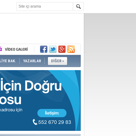
İYE BAK.
YAZARLAR
DİĞER »