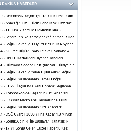
N DAKİKA HABERLER
10 -
Demanssız Yaşam İçin 13 Yıllık Fırsat: Orta
aki Yaşam Tarzı Beyin Sağlığını Belirliyor
08 -
Anneliğin Gizli Gücü: Gebelik Ve Emzirme
lojik Dayanıklılığı Artırabilir Mi?
03 -
T.C.Kimlik Kartı İle Elektronik Kimlik
rulama Yöntemi (Biyometrik Kimlik Doğrulama
39 -
Sessiz Tehlike Karaciğer Yağlanması: Siroz
emi) 07.08.2026
alp Krizine Davetiye Çıkarıyor!
47 -
Sağlık Bakanlığı Duyurdu: Yılın İlk 6 Ayında
inden Fazla Hasta Hiperbarik Oksijen Tedavisi
44 -
KDC'de Büyük Ebola Felaketi: Vakalar 4
 Aştı, Virüste Mutasyon Şüphesi!
43 -
Diş Eti Hastalıkları Diyabet Habercisi
ilir: Ağız Sağlığı Ve Şeker Arasındaki Çift Yönlü
41 -
Dünyada Sadece 67 Kişide Var: Türkiye’nin
Kanıtlandı
 Bundgaard Sendromu Vakası Diyarbakır’da
01 -
Sağlık Bakanlığı'ndan Dijital Adım: Sağlıklı
is Edildi
at Merkezlerinde Uzaktan Danışmanlık Dönemi
42 -
Sağlıklı Yaşlanmanın Temeli Doğru
ladı
enmeden Geçiyor: İleri Yaşta Hangi Besin
23 -
GLP-1 İlaçlarında Yeni Dönem: Sağlanan
erine İhtiyaç Duyuluyor?
alar Yalnızca Kilo Kaybıyla Sınırlı Değil
22 -
Kolonoskopide Başarının Gizli Anahtarı:
rsiz Bağırsak Temizliği Poliplerin Gözden
20 -
FDA’dan Narkolepsi Tedavisinde Tarihi
masına Neden Oluyor
: Oreksin Sistemini Hedefleyen İlk İlaç
17 -
Sağlıklı Yaşlanmanın Gizli Anahtarı:
lanıma Sunuldu
nli Kuvvet Antrenmanı Kas Ve Kemik Sağlığını
14 -
DSÖ Uyardı: 2030 Yılına Kadar 4,8 Milyon
uyor
ire ve Ebe Açığı Oluşabilir
27 -
Soğuk Algınlığı İle Başlayan Rahatsızlık
ciğer Yetmezliği Çıktı: 17 Yıl Sonra Nakille
09 -
17 Yıl Sonra Gelen Güzel Haber: 8 Kez