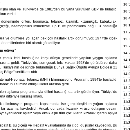
.
Hay
Redd
10:
irişim olan ve Türkiye'de de 1981'den bu yana yürütülen GBP ile bulaşıcı
Öğre
10:
kan verildi.
Yasa
10:
öneminde difteri, boğmaca, tetanoz, kızamık, kızamıkçık, kabakulak,
Beyn
10:
 suçiçeği, haemophilus influenzae Tip B ve pnömokoka bağlı 13 hastalığa
Yaşa
17:
ara ve ölümlere yol açan pek çok hastalık artık görülmüyor. 1977'de çiçek
Düz
15:
 önemlilerinden biri olarak gösteriliyor.
Fizi
15:
am ediyor"
300 
14:
an çocuk felci hastalığına karşı dünya genelinde yapılan yaygın aşılama
Hay
14:
masına geldi. Türkiye'de, son çocuk felci vakası 1998'de görüldü ve daha
Baş
geli
14:
edi. Türkiye'nin de içinde bulunduğu Dünya Sağlık Örgütü Avrupa Bölgesi 21
ş Bölge" sertifikası aldı.
Düş
14:
aternal-Neonatal Tetanoz (MNT) Eliminasyonu Programı, 1994'te başlatıldı
Daki
Kap
13:
anozunu elimine etmiş ülkeler arasına girdi.
Edi
(Roz
13:
en aşılama programlarıyla difteri hastalığı da artık görülmüyor. Türkiye'de
Gör
13:
a difteriyle karşılaşılmadı.
Meyv
11:
ık eliminasyon programı kapsamında ise gerçekleştirilen yoğun aşılama
li bir azalma kaydedildi. Ancak dünyada kızamık virüsü dolaşımı devam
3,5 
11:
 oynayabilecek aşısız veya eksik aşılı tüm çocukların kızamık içeren aşıyla
Old
11:
Dev
11:
atit B, su çiçeği ve Hepatit A vakalarında da ciddi düşüşler kaydedildi. Bu
Oluş
11: