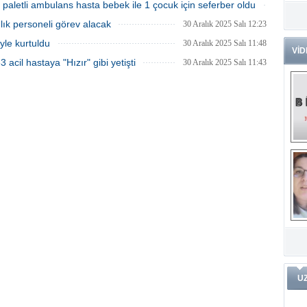
31 Aralık 2025 Çarşamba 14:58
paletli ambulans hasta bebek ile 1 çocuk için seferber oldu
Dr
31 Aralık 2025 Çarşamba 14:43
lık personeli görev alacak
30 Aralık 2025 Salı 12:23
Tü
Zo
iyle kurtuldu
30 Aralık 2025 Salı 11:48
VİD
acil hastaya "Hızır" gibi yetişti
30 Aralık 2025 Salı 11:43
Av
He
Ç
Ön
Me
Fa
(m
ve
Di
m
Pr
Pr
İ
Ko
ar
Öğ
ko
Dy
U
Da
ar