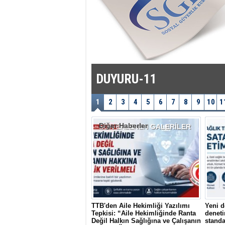
DUYURU-11
1
2
3
4
5
6
7
8
9
10
1
Diğer Haberler
SON EKLENEN
GALERİLER
TTB'den Aile Hekimliği Yazılımı
Yeni d
Tepkisi: “Aile Hekimliğinde Ranta
deneti
Değil Halkın Sağlığına ve Çalışanın
standa