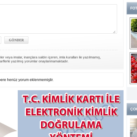
FOT
er veya imalar, inançlara saldırı içeren, imla kuralları ile yazılmamış,
arflerle yazılmış yorumlar onaylanmamaktadır.
ere henüz yorum eklenmemiştir.
G
k
ÇO