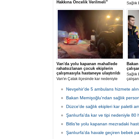
Hakkına Öncelik Verilmeli”
Sağlık 
Türk Tabipleri Birliği (TTB) Aile Hekimliği
ruhsata
Kolu, Sağlık Bakanlığı yöneticilerinin
tesisle
kurduğu iddia edilen bir yazılım şirketi
hizmet 
üzerinden aile hekimlerine belirli bir
güvence
programın zorunlu tutulmasına tepki
gösterdi.
Van'da yolu kapanan mahallede
Bakan
rahatsızlanan çocuk ekiplerin
çalışa
çalışmasıyla hastaneye ulaştırıldı
Sağlık
Van'ın Çatak ilçesinde kar nedeniyle
çalışanl
yolu kapanan mahallede rahatsızlanan
3 yaşındaki çocuk, ekiplerin çalışmaları
Nevşehir'de 5 ambulans hizmete alın
sonucu hastaneye ulaştırıldı.
Bakan Memişoğlu'ndan sağlık persone
Düzce'de sağlık ekipleri kar paletli a
Şanlıurfa'da kar ve tipi nedeniyle 80 
Bitlis'te yolu kapanan mezradaki hasta
Şanlıurfa'da havale geçiren bebek pal