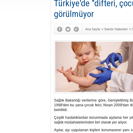
Türkiye'de "difteri, ço
görülmüyor
Ana Sayfa
»
Sektör Haberleri
»
Sağlık Bakanlığı verilerine göre, Genişletilmi
1998'den bu yana çocuk felci, Nisan 2009'dan it
belirtildi.
Çeşitli hastalıklardan korunmada aşılama her yıl 
sağlık müdahalelerinden biri olarak yer alıyor.
Aşılar, aşı uygulanan kişileri korumasının yanı 