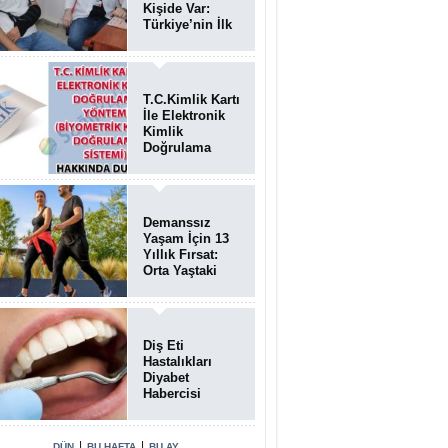
Kişide Var:
Türkiye’nin İlk
Bundgaard
Sendromu
Vakası
Diyarbakır’da
T.C.Kimlik Kartı
Teşhis Edildi
İle Elektronik
Kimlik
Doğrulama
Yöntemi
(Biyometrik
Kimlik
Doğrulama
Demanssız
Sistemi)
Yaşam İçin 13
07.08.2026
Yıllık Fırsat:
Orta Yaştaki
Yaşam Tarzı
Beyin Sağlığını
Belirliyor
Diş Eti
Hastalıkları
Diyabet
Habercisi
Olabilir: Ağız
Sağlığı Ve
Şeker
|
|
DÜN
BU HAFTA
BU AY