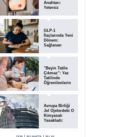
Anahtarı:
Yetersiz
Bağırsak
Temizliği
Poliplerin
Gözden
GLP-1
Kaçmasına
İlaçlarında Yeni
Neden Oluyor
Dönem:
Sağlanan
Faydalar
Yalnızca Kilo
Kaybıyla Sınırlı
Değil
"Beyin Tatile
Çıkmaz": Yaz
Tatilinde
Öğrenilenlerin
Yüzde 39'u
Unutulabiliyor
Avrupa Birliği
Jel Ojelerdeki O
Kimyasalı
Yasakladı:
Kısırlık ve Alerji
Riski Uyarısı
|
|
DÜN
BU HAFTA
BU AY