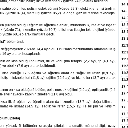
tarım, ormancılık, balıkçılık ve veterinerlik (yüzde 74,6) olarak belirlendi.
Hay
14:
sahip bölümler, polis meslek eğitimi (yüzde 92,3), elektrik enerjisi üretim,
Baş
geli
14:
ılık (yüzde 87,4), metalurji (yüzde 85,2) ile doğal gaz ve tesisatı teknolojisi
Düş
14:
Daki
Kap
13:
 en yüksek olduğu eğitim ve öğretim alanları, mühendislik, imalat ve inşaat
ik (yüzde 71), hizmetler (yüzde 70,7), bilişim ve iletişim teknolojileri (yüzde
Edi
(Roz
13:
ik (yüzde 68,6) olarak kayıtlara geçti.
Gör
13:
pisi" bölümünde
Meyv
11:
 değişmeyerek 2024'te 14,4 ay oldu. Ön lisans mezunlarının ortalama ilk iş
3,5 
11:
da 16 ay olarak hesaplandı.
Old
11:
ın en kısa olduğu bölümler, dil ve konuşma terapisi (2,2 ay), tıp (4,1 ay),
) ve ebelik (7,6 ay) olarak belirlendi.
Dev
11:
Oluş
11:
n kısa olduğu ilk 5 eğitim ve öğretim alanı da sağlık ve refah (8,9 ay),
iletişim teknolojileri (11,8 ay), eğitim (12,6 ay) ve hizmetler (13,7 ay) olarak
Risk
11:
Apan
17:
ının en kısa olduğu 5 bölüm, polis meslek eğitimi (2,9 ay), optisyenlik (9,4
Amel
17:
le sivil havacılık kabin hizmetleri (11,8 ay) oldu.
Hac
17:
kısa ilk 5 eğitim ve öğretim alanı da hizmetler (13,7 ay), doğa bilimleri,
malat ve inşaat (14,5 ay), sağlık ve refah (15,5 ay) ile bilişim ve iletişim
Yaşl
17:
Müd
17:
ölümü pilotaj
Yaln
17:
en yüksek 5 bölümün sırasıyla pilotaj, matematik mühendisliği, uzay
Şeke
16: