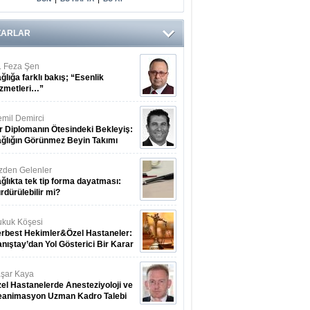
ZARLAR
. Feza Şen
ğlığa farklı bakış; “Esenlik
zmetleri…”
mil Demirci
r Diplomanın Ötesindeki Bekleyiş:
ğlığın Görünmez Beyin Takımı
zden Gelenler
ğlıkta tek tip forma dayatması:
rdürülebilir mi?
kuk Köşesi
rbest Hekimler&Özel Hastaneler:
nıştay’dan Yol Gösterici Bir Karar
şar Kaya
el Hastanelerde Anesteziyoloji ve
eanimasyon Uzman Kadro Talebi