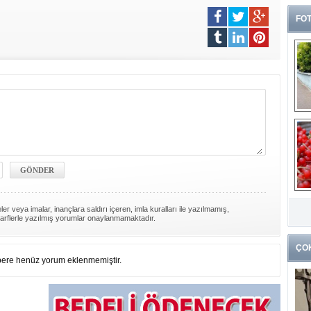
FOT
G
k
er veya imalar, inançlara saldırı içeren, imla kuralları ile yazılmamış,
arflerle yazılmış yorumlar onaylanmamaktadır.
ÇO
ere henüz yorum eklenmemiştir.