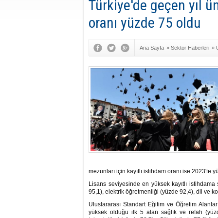
Türkiye'de geçen yıl ü
oranı yüzde 75 oldu
Ana Sayfa
»
Sektör Haberleri
»
mezunları için kayıtlı istihdam oranı ise 2023'te
Lisans seviyesinde en yüksek kayıtlı istihdama s
95,1), elektrik öğretmenliği (yüzde 92,4), dil ve 
Uluslararası Standart Eğitim ve Öğretim Alanları
yüksek olduğu ilk 5 alan sağlık ve refah (yüzd