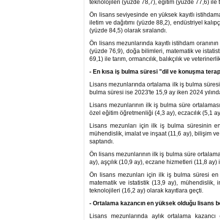
teknolojileri (yüzde 78,7), eğitim (yüzde 77,6) ile 
Ön lisans seviyesinde en yüksek kayıtlı istihdama 
iletim ve dağıtımı (yüzde 88,2), endüstriyel kalıpç
(yüzde 84,5) olarak sıralandı.
Ön lisans mezunlarında kayıtlı istihdam oranının
(yüzde 76,9), doğa bilimleri, matematik ve istatist
69,1) ile tarım, ormancılık, balıkçılık ve veterinerl
- En kısa iş bulma süresi "dil ve konuşma tera
Lisans mezunlarında ortalama ilk iş bulma süresi
bulma süresi ise 2023'te 15,9 ay iken 2024 yılın
Lisans mezunlarının ilk iş bulma süre ortalamasın
özel eğitim öğretmenliği (4,3 ay), eczacılık (5,1 ay
Lisans mezunları için ilk iş bulma süresinin e
mühendislik, imalat ve inşaat (11,6 ay), bilişim ve 
saptandı.
Ön lisans mezunlarının ilk iş bulma süre ortalamas
ay), aşçılık (10,9 ay), eczane hizmetleri (11,8 ay) i
Ön lisans mezunları için ilk iş bulma süresi en 
matematik ve istatistik (13,9 ay), mühendislik, i
teknolojileri (16,2 ay) olarak kayıtlara geçti.
- Ortalama kazancın en yüksek olduğu lisans b
Lisans mezunlarında aylık ortalama kazancı 