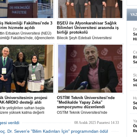
YA
ş Hekimliği Fakültesi'nde 3
BŞEÜ ile Afyonkarahisar Sağlık
irim hizmete açıldı
Bilimleri Üniversitesi arasında iş
Dr
birliği protokolü
tin Erbakan Üniversitesi (NEÜ)
Sa
imliği Fakültesi'nde, öğrencilerin
Bilecik Şeyh Edebali Üniversitesi
Hi
sürecine ve verilen sağlık
(BŞEÜ) ile Afyonkarahisar Sağlık
erinin kalitesine katkı sağlayacak
Bilimleri Üniversitesi arasında akademik
irimin açılışı törenle
iş birliği protokol imzalandı.
Ce
ştirildi.
Bi
Sa
Si
Sa
sü
k Üniversitesinin projesi
OSTİM Teknik Üniversitesi'nde
Hu
AK-NRDIO desteği aldı
"Medikalde Yapay Zeka"
Se
sempozyumu düzenlendi
'te yetiştirilen safran başta
Da
üzere yüksek katma değerli
OSTİM Teknik Üniversitesi'nde
k ve kırmızı biberin kimlik
düzenlenen "Medikalde Yapay Zeka"
Ya
ması ve orijin tespitini
sempozyumu, üniversite ve sanayi iş
si verildi
08 Aralık 2025 Pazartesi 14:33
Öz
yen uluslararası proje, TÜBİTAK-
birliğini güçlendiren bir buluşmaya
oç. Dr. Seven'e "Bilim Kadınları İçin" programından ödül
tan işbirliğiyle desteklenecek.
sahne oldu.
R