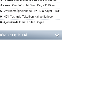
yor
ini Doğrudan Artırıyor
28 -
İnsan Ömrünün Üst Sınırı Kaç Yıl? Bilim
anlarından Yeni Yaşam Süresi Modeli
55 -
Zayıflama İğnelerinde Hızlı Kilo Kaybı Riski:
anlar Hekim Kontrolü Şart Diyor
49 -
40'lı Yaşlarda Tüketilen Kahve İlerleyen
arda Zihinsel ve Fiziksel Sağlığı Koruyor
46 -
Çocuklukta İhmal Edilen Boğaz
ksiyonu İleride Kalp Kapağını Bozabiliyor
TÖRÜN SEÇTİKLERİ