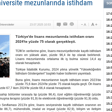
niversite mezunlarında istihdam
SO
17:
Hay
16:
Üniversiteler
23.07.2025 10:53
Baş
Besl
16:
Öğel
Fayd
16:
Türkiye'de lisans mezunlarında istihdam oranı
Yete
16:
2024'te yüzde 75 olarak gerçekleşti.
Kaç
Onay
16:
Kul
Düze
16:
TÜİK'in verilerine göre, lisans mezuniyetlerinde kayıtlı istihdam
oranı en yüksek alan, yüzde 96,4 ile tıp olarak belirlendi.
Kor
Hemş
15:
Lisans mezunlarında ortalama ilk iş bulma süresi 14,4 ay
Kara
15:
olarak hesaplandı.
Hay
Redd
10:
Türkiye İstatistik Kurumu, 2024 yılına yönelik "Yükseköğretim
İstihdam Göstergeleri" başlıklı haber bültenini yayımladı.
Öğre
10:
Yasa
10:
Buna göre, lisans mezunlarının kayıtlı istihdam oranı 2023'de
yüzde 75,6 iken 2024'te yüzde 75 olarak kayda geçti. Ön lisans
Beyn
10:
 yüzde 67,7 iken 2024'te yüzde 66,4 olarak hesaplandı.
Yaşa
17:
ahip bölümler sırasıyla tıp (yüzde 96,4), özel eğitim öğretmenliği (yüzde
Düz
15:
konuşma terapisi (yüzde 91,9) ile elektronik öğretmenliği (yüzde 91,9) oldu.
Fizi
15:
 Sınıflaması 2013'e göre, lisans seviyesinde kayıtlı istihdam oranının en
e 86,7), mühendislik, imalat ve inşaat (yüzde 82,9), bilişim ve iletişim
300 
14: