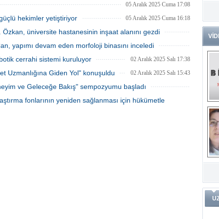
08 Aralık 2025 Pazartesi 13:23
05 Aralık 2025 Cuma 17:08
Dr
güçlü hekimler yetiştiriyor
05 Aralık 2025 Cuma 16:18
Tü
Zo
. Özkan, üniversite hastanesinin inşaat alanını gezdi
VİD
04 Aralık 2025 Perşembe 16:33
 Can, yapımı devam eden morfoloji binasını inceledi
Av
04 Aralık 2025 Perşembe 15:48
He
otik cerrahi sistemi kuruluyor
02 Aralık 2025 Salı 17:38
Ç
Ön
et Uzmanlığına Giden Yol" konuşuldu
02 Aralık 2025 Salı 15:43
Me
 Deneyim ve Geleceğe Bakış" sempozyumu başladı
Fa
01 Aralık 2025 Pazartesi 14:53
aştırma fonlarının yeniden sağlanması için hükümetle
(m
ve
29 Kasım 2025 Cumartesi 09:58
Di
m
Pr
Pr
İ
Ko
ar
Öğ
ko
Dy
U
Da
ar