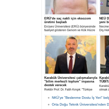
ERÜ’de saç nakli için eksozom
NEÜ Di
üretimi başladı
yeni b
Erciyes Üniversitesi (ERÜ) bünyesinde
Necmet
faaliyet gösteren Genom ve Kök Hücre
Diş Hek
Merkezi (GENKÖK) saç naklinde
eğitim 
kullanılan eksozomların üretimine
hizmetl
başlandı.
3 yeni b
gerçekle
Karabük Üniversitesi çalışmalarıyla
Karabü
"bilim merkezli toplum" inşasına
TÜBİT
destek verecek
Karabük
Rektör Prof. Dr. Fatih Kırışık: "Türkiye
olmak 
Yüzyılı'nı gerçekleştirmek için en önemli
sarımsa
ve stratejik konu bilimdir. Bilimde ne
doğrula
NKÜ’ye "Beslenme Dostu İş Yeri" belge
kadar yükselirsek, bilim merkezli toplum
hedefle
olursak Türkiye Yüzyılı'nı öyle
Orta Doğu Teknik Üniversitesi'nden D
Macaris
gerçekleştirebiliriz"