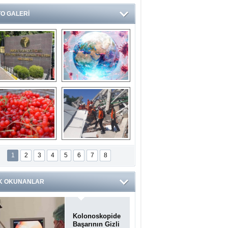
O GALERİ
Ve burası da bir 
14 soruda 
devlet hastanesi
Koronavirüs 
hakkında kendinizi 
test edin...
ilaburu meyvesi 
Endonezya’daki 
anserden koruyor
deprem: Ölü sayısı 
1
2
3
4
5
6
7
8
bin 203'e yükseldi
K OKUNANLAR
Kolonoskopide
Başarının Gizli