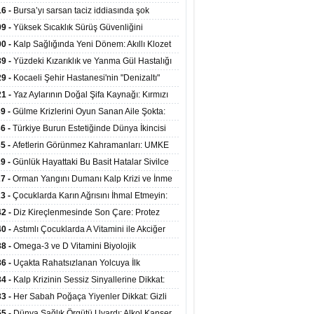
at Merkezlerinde Uzaktan Sağlık Hizmeti
16 -
Bursa’yı sarsan taciz iddiasında şok
ladı
şme!
09 -
Yüksek Sıcaklık Sürüş Güvenliğini
ürüyor: 40 Derecede Güvenli Sürüş Süresi 53
00 -
Kalp Sağlığında Yeni Dönem: Akıllı Klozet
kaya İniyor
ağı 30 Saniyede Ritim Bozukluğunu Tespit
39 -
Yüzdeki Kızarıklık ve Yanma Gül Hastalığı
yor
asea) Belirtisi Olabilir
29 -
Kocaeli Şehir Hastanesi'nin "Denizaltı"
ünümlü Ünitesi Hastalara Umut Oluyor
21 -
Yaz Aylarının Doğal Şifa Kaynağı: Kırmızı
eler Bağışıklığı ve Kalbi Koruyor
39 -
Gülme Krizlerini Oyun Sanan Aile Şokta:
Yaşındaki Çocuk 8 Kez Felç Geçirdi
36 -
Türkiye Burun Estetiğinde Dünya İkincisi
u
35 -
Afetlerin Görünmez Kahramanları: UMKE
 Kadrosuyla Görev Başında
29 -
Günlük Hayattaki Bu Basit Hatalar Sivilce
umunu Tetikliyor
27 -
Orman Yangını Dumanı Kalp Krizi ve İnme
ini Artırıyor
23 -
Çocuklarda Karın Ağrısını İhmal Etmeyin:
disit Habercisi Olabilir
42 -
Diz Kireçlenmesinde Son Çare: Protez
iyatı İle Yaşam Kalitesi Artıyor
40 -
Astımlı Çocuklarda A Vitamini ile Akciğer
mi Arasında Bağlantı Bulundu
38 -
Omega-3 ve D Vitamini Biyolojik
anmayı Yavaşlatabilir
36 -
Uçakta Rahatsızlanan Yolcuya İlk
ahale Sağlık Bakanı Memişoğlu'ndan Geldi
34 -
Kalp Krizinin Sessiz Sinyallerine Dikkat:
ızca Göğüs Ağrısıyla Gelmiyor
33 -
Her Sabah Poğaça Yiyenler Dikkat: Gizli
r ve Yağ Yükü Kalbi ve Bağırsakları Tehdit
55 -
Dünya Sağlık Örgütü Uyardı: Alkol Kanser