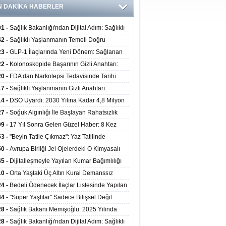
N DAKİKA HABERLER
01 -
Sağlık Bakanlığı'ndan Dijital Adım: Sağlıklı
at Merkezlerinde Uzaktan Danışmanlık Dönemi
42 -
Sağlıklı Yaşlanmanın Temeli Doğru
ladı
enmeden Geçiyor: İleri Yaşta Hangi Besin
23 -
GLP-1 İlaçlarında Yeni Dönem: Sağlanan
erine İhtiyaç Duyuluyor?
alar Yalnızca Kilo Kaybıyla Sınırlı Değil
22 -
Kolonoskopide Başarının Gizli Anahtarı:
rsiz Bağırsak Temizliği Poliplerin Gözden
20 -
FDA’dan Narkolepsi Tedavisinde Tarihi
masına Neden Oluyor
: Oreksin Sistemini Hedefleyen İlk İlaç
17 -
Sağlıklı Yaşlanmanın Gizli Anahtarı:
lanıma Sunuldu
nli Kuvvet Antrenmanı Kas Ve Kemik Sağlığını
14 -
DSÖ Uyardı: 2030 Yılına Kadar 4,8 Milyon
uyor
ire ve Ebe Açığı Oluşabilir
27 -
Soğuk Algınlığı İle Başlayan Rahatsızlık
ciğer Yetmezliği Çıktı: 17 Yıl Sonra Nakille
09 -
17 Yıl Sonra Gelen Güzel Haber: 8 Kez
ata Tutundu
edilen Hastaya 9'uncu Çağrıda Nakil Yapıldı
53 -
"Beyin Tatile Çıkmaz": Yaz Tatilinde
nilenlerin Yüzde 39'u Unutulabiliyor
50 -
Avrupa Birliği Jel Ojelerdeki O Kimyasalı
kladı: Kısırlık ve Alerji Riski Uyarısı
45 -
Dijitalleşmeyle Yayılan Kumar Bağımlılığı
i ve Aileyi Yıkıma Uğratıyor
10 -
Orta Yaştaki Üç Altın Kural Demanssız
mı 13 Yıl Uzatabiliyor
24 -
Bedeli Ödenecek İlaçlar Listesinde Yapılan
enlemeler Hakkında Duyuru 2026/30
34 -
"Süper Yaşlılar" Sadece Bilişsel Değil
ksel Olarak da Daha Sağlıklı Yaşıyor
28 -
Sağlık Bakanı Memişoğlu: 2025 Yılında
Bini Aşkın Kişiye Emzirme Eğitimi Verildi
28 -
Sağlık Bakanlığı'ndan Dijital Adım: Sağlıklı