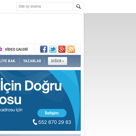
İYE BAK.
YAZARLAR
DİĞER »