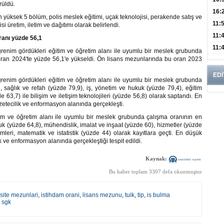
rüldü.
Edi
Risk
16:
 yüksek 5 bölüm, polis meslek eğitimi, uçak teknolojisi, perakende satış ve
İns
11:
si üretim, iletim ve dağıtımı olarak belirlendi.
Uzm
11:
ranı yüzde 56,1
Yıll
11:
ğrenim gördükleri eğitim ve öğretim alanı ile uyumlu bir meslek grubunda
oran 2024'te yüzde 56,1'e yükseldi. Ön lisans mezunlarında bu oran 2023
Enfe
EDİ
ğrenim gördükleri eğitim ve öğretim alanı ile uyumlu bir meslek grubunda
 sağlık ve refah (yüzde 79,9), iş, yönetim ve hukuk (yüzde 79,4), eğitim
 63,7) ile bilişim ve iletişim teknolojileri (yüzde 56,8) olarak saptandı. En
zetecilik ve enformasyon alanında gerçekleşti.
im ve öğretim alanı ile uyumlu bir meslek grubunda çalışma oranının en
uk (yüzde 64,8), mühendislik, imalat ve inşaat (yüzde 60), hizmetler (yüzde
imleri, matematik ve istatistik (yüzde 44) olarak kayıtlara geçti. En düşük
k ve enformasyon alanında gerçekleştiği tespit edildi.
Kaynak:
Bu haber toplam 3307 defa okunmuştur
site mezunlari
,
istihdam orani
,
lisans mezunu
,
tuik
,
tip
,
is bulma
,
sgk