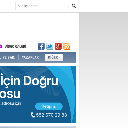
İYE BAK.
YAZARLAR
DİĞER »