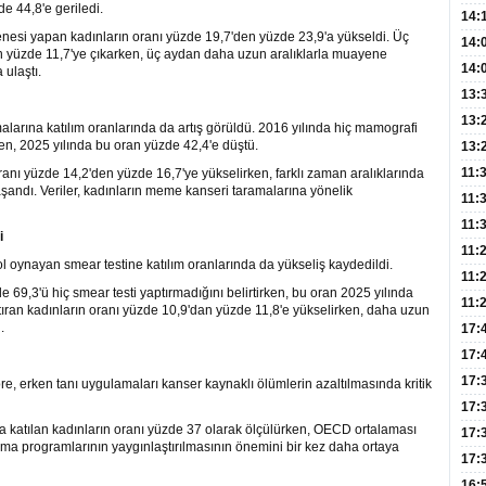
e 44,8'e geriledi.
Hay
14:
si yapan kadınların oranı yüzde 19,7'den yüzde 23,9'a yükseldi. Üç
Baş
geli
14:
n yüzde 11,7'ye çıkarken, üç aydan daha uzun aralıklarla muayene
Düş
14:
ulaştı.
Daki
Kap
13:
Edi
(Roz
13:
larına katılım oranlarında da artış görüldü. 2016 yılında hiç mamografi
n, 2025 yılında bu oran yüzde 42,4'e düştü.
Gör
13:
Meyv
11:
oranı yüzde 14,2'den yüzde 16,7'ye yükselirken, farklı zaman aralıklarında
aşandı. Veriler, kadınların meme kanseri taramalarına yönelik
3,5 
11:
Old
11:
i
Dev
11:
l oynayan smear testine katılım oranlarında da yükseliş kaydedildi.
Oluş
11:
 69,3'ü hiç smear testi yaptırmadığını belirtirken, bu oran 2025 yılında
Risk
11:
aptıran kadınların oranı yüzde 10,9'dan yüzde 11,8'e yükselirken, daha uzun
.
Apan
17:
Amel
17:
Hac
17:
, erken tanı uygulamaları kanser kaynaklı ölümlerin azaltılmasında kritik
Yaşl
17:
katılan kadınların oranı yüzde 37 olarak ölçülürken, OECD ortalaması
Müd
17:
ma programlarının yaygınlaştırılmasının önemini bir kez daha ortaya
Yaln
17:
Şeke
16: