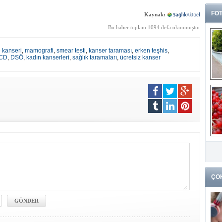
FOT
Kaynak:
Bu haber toplam 1094 defa okunmuştur
kanseri
,
mamografi
,
smear testi
,
kanser taraması
,
erken teşhis
,
CD
,
DSÖ
,
kadın kanserleri
,
sağlık taramaları
,
ücretsiz kanser
G
k
ÇO