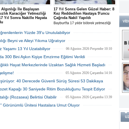
Dr
Algınlığı İle Başlayan
17 Yıl Sonra Gelen Güzel Haber: 8
Tü
ızlık Karaciğer Yetmezliği
Kez Reddedilen Hastaya 9'uncu
Zo
 17 Yıl Sonra Nakille Hayata
Çağrıda Nakil Yapıldı
VİD
du
Bayburt'ta 17 yıldır böbrek yetmezliği
'da soğuk algınlığı şikayetiyle
nedeniyle diyalize giren 64 yaşındaki
Av
 hastanede karaciğer yetmezliği
Mustafa Öztürk, 8 kez doku
Öğrenilenlerin Yüzde 39'u Unutulabiliyor
He
 konulan Özlem Aydemir, 17 yıldır
uyumsuzluğu sebebiyle hüsrana
Ç
06 Ağustos 2026 Perşembe 10:53
lığı Beyni ve Aileyi Yıkıma Uğratıyor
iği müjdeli habere kadavradan
uğramasının ardından 9'uncu kez
Ön
 başarılı nakille kavuştu.
bulunan kadavra böbrekle yeniden
06 Ağustos 2026 Perşembe 10:45
z Yaşamı 13 Yıl Uzatabiliyor
06 Ağustos 2026 Perşembe 10:10
hayata tutundu.
Me
Fa
a 300 Bini Aşkın Kişiye Emzirme Eğitimi Verildi
(m
05 Ağustos 2026 Çarşamba 15:28
ağlıklı Hayat Merkezlerinde Uzaktan Sağlık Hizmeti Başladı
ve
05 Ağustos 2026 Çarşamba 14:28
Di
gelişme!
05 Ağustos 2026 Çarşamba 14:16
m
Pr
üşürüyor: 40 Derecede Güvenli Sürüş Süresi 53 Dakikaya
lozet Kapağı 30 Saniyede Ritim Bozukluğunu Tespit Ediyor
05 Ağustos 2026 Çarşamba 14:09
Pr
İ
05 Ağustos 2026 Çarşamba 14:00
ığı (Rozasea) Belirtisi Olabilir
05 Ağustos 2026 Çarşamba 13:39
Ko
ar
Öğ
ko
tı" Görünümlü Ünitesi Hastalara Umut Oluyor
05 Ağustos 2026 Çarşamba 13:29
Dy
U
Da
ar