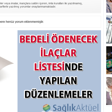
er veya imalar, inançlara saldırı içeren, imla kuralları ile yazılmamış,
arflerle yazılmış yorumlar onaylanmamaktadır.
ere henüz yorum eklenmemiştir.