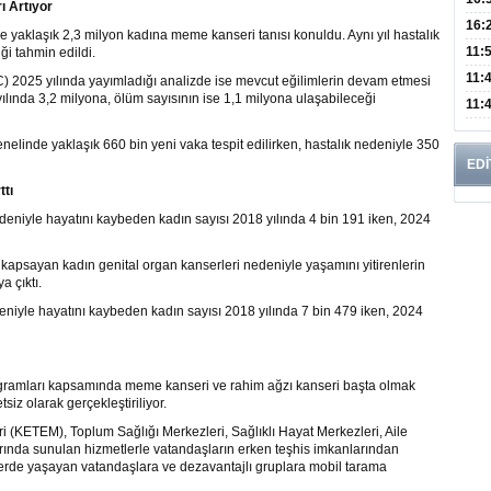
 Artıyor
Edi
Risk
16:
 yaklaşık 2,3 milyon kadına meme kanseri tanısı konuldu. Aynı yıl hastalık
İns
11:
ği tahmin edildi.
Uzm
11:
RC) 2025 yılında yayımladığı analizde ise mevcut eğilimlerin devam etmesi
ılında 3,2 milyona, ölüm sayısının ise 1,1 milyona ulaşabileceği
Yıll
11:
Enfe
elinde yaklaşık 660 bin yeni vaka tespit edilirken, hastalık nedeniyle 350
EDİ
tı
eniyle hayatını kaybeden kadın sayısı 2018 yılında 4 bin 191 iken, 2024
 kapsayan kadın genital organ kanserleri nedeniyle yaşamını yitirenlerin
a çıktı.
deniyle hayatını kaybeden kadın sayısı 2018 yılında 7 bin 479 iken, 2024
ogramları kapsamında meme kanseri ve rahim ağzı kanseri başta olmak
siz olarak gerçekleştiriliyor.
 (KETEM), Toplum Sağlığı Merkezleri, Sağlıklı Hayat Merkezleri, Aile
rında sunulan hizmetlerle vatandaşların erken teşhis imkanlarından
elerde yaşayan vatandaşlara ve dezavantajlı gruplara mobil tarama