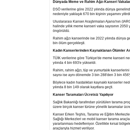
Dünyada Meme ve Rahim Ağzı Kanseri Vakaları
DSÖ verilerine göre 2022 yılında dünya genelinde
nedeniyle yaklaşık 670 bin kişinin yaşamını yitirdi
Uluslararası Kanser Araştırmaları Ajansı'nın (IA
halinde yıllık meme kanseri vaka sayısının 2050 y
öngörüldü.
Rahim ağzı kanserinde ise 2022 yılında dünya gen
bin ölüm gerçekleşti.
Kadın Kanserlerinden Kaynaklanan Ölümler Art
TÜİK verilerine göre Türkiye'de meme kanseri ned
yılında 4 bin 693'e yükseldi.
Rahim, rahim ağzı, tüp ve yumurtalık kanserlerini
sayısı ise aynı dönemde 3 bin 288'den 3 bin 456'y
Böylece kadın hastalıkları kaynaklı kanserler ne
yılında 8 bin 149 olarak kayıtlara geçti.
Kanser Taramaları Ücretsiz Yapılıyor
Sağlık Bakanlığı tarafından yürütülen tarama pr
üzere birçok kanser türüne yönelik taramalar ücret
Kanser Erken Teşhis, Tarama ve Eğitim Merkezleri
Sağlığı Merkezleri ve mobil kanser tarama araçla
yararlanması hedefleniyor. Özellikle kırsal bölg
araçlarıyla hizmet veriliyor.