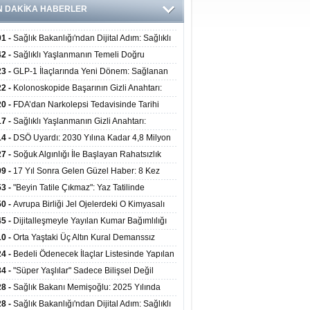
N DAKİKA HABERLER
01 -
Sağlık Bakanlığı'ndan Dijital Adım: Sağlıklı
at Merkezlerinde Uzaktan Danışmanlık Dönemi
42 -
Sağlıklı Yaşlanmanın Temeli Doğru
ladı
enmeden Geçiyor: İleri Yaşta Hangi Besin
23 -
GLP-1 İlaçlarında Yeni Dönem: Sağlanan
erine İhtiyaç Duyuluyor?
alar Yalnızca Kilo Kaybıyla Sınırlı Değil
22 -
Kolonoskopide Başarının Gizli Anahtarı:
rsiz Bağırsak Temizliği Poliplerin Gözden
20 -
FDA’dan Narkolepsi Tedavisinde Tarihi
masına Neden Oluyor
: Oreksin Sistemini Hedefleyen İlk İlaç
17 -
Sağlıklı Yaşlanmanın Gizli Anahtarı:
lanıma Sunuldu
nli Kuvvet Antrenmanı Kas Ve Kemik Sağlığını
14 -
DSÖ Uyardı: 2030 Yılına Kadar 4,8 Milyon
uyor
ire ve Ebe Açığı Oluşabilir
27 -
Soğuk Algınlığı İle Başlayan Rahatsızlık
ciğer Yetmezliği Çıktı: 17 Yıl Sonra Nakille
09 -
17 Yıl Sonra Gelen Güzel Haber: 8 Kez
ata Tutundu
edilen Hastaya 9'uncu Çağrıda Nakil Yapıldı
53 -
"Beyin Tatile Çıkmaz": Yaz Tatilinde
nilenlerin Yüzde 39'u Unutulabiliyor
50 -
Avrupa Birliği Jel Ojelerdeki O Kimyasalı
kladı: Kısırlık ve Alerji Riski Uyarısı
45 -
Dijitalleşmeyle Yayılan Kumar Bağımlılığı
i ve Aileyi Yıkıma Uğratıyor
10 -
Orta Yaştaki Üç Altın Kural Demanssız
mı 13 Yıl Uzatabiliyor
24 -
Bedeli Ödenecek İlaçlar Listesinde Yapılan
enlemeler Hakkında Duyuru 2026/30
34 -
"Süper Yaşlılar" Sadece Bilişsel Değil
ksel Olarak da Daha Sağlıklı Yaşıyor
28 -
Sağlık Bakanı Memişoğlu: 2025 Yılında
Bini Aşkın Kişiye Emzirme Eğitimi Verildi
28 -
Sağlık Bakanlığı'ndan Dijital Adım: Sağlıklı