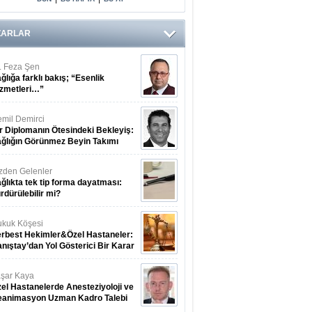
ZARLAR
. Feza Şen
ğlığa farklı bakış; “Esenlik
zmetleri…”
mil Demirci
r Diplomanın Ötesindeki Bekleyiş:
ğlığın Görünmez Beyin Takımı
zden Gelenler
ğlıkta tek tip forma dayatması:
rdürülebilir mi?
kuk Köşesi
rbest Hekimler&Özel Hastaneler:
nıştay’dan Yol Gösterici Bir Karar
şar Kaya
el Hastanelerde Anesteziyoloji ve
eanimasyon Uzman Kadro Talebi