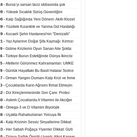
at Merkezlerinde Uzaktan Sağlık Hizmeti
16 -
Bursa’yı sarsan taciz iddiasında şok
ladı
şme!
09 -
Yüksek Sıcaklık Sürüş Güvenliğini
ürüyor: 40 Derecede Güvenli Sürüş Süresi 53
00 -
Kalp Sağlığında Yeni Dönem: Akıllı Klozet
kaya İniyor
ağı 30 Saniyede Ritim Bozukluğunu Tespit
39 -
Yüzdeki Kızarıklık ve Yanma Gül Hastalığı
yor
asea) Belirtisi Olabilir
29 -
Kocaeli Şehir Hastanesi'nin "Denizaltı"
ünümlü Ünitesi Hastalara Umut Oluyor
21 -
Yaz Aylarının Doğal Şifa Kaynağı: Kırmızı
eler Bağışıklığı ve Kalbi Koruyor
39 -
Gülme Krizlerini Oyun Sanan Aile Şokta:
Yaşındaki Çocuk 8 Kez Felç Geçirdi
36 -
Türkiye Burun Estetiğinde Dünya İkincisi
u
35 -
Afetlerin Görünmez Kahramanları: UMKE
 Kadrosuyla Görev Başında
29 -
Günlük Hayattaki Bu Basit Hatalar Sivilce
umunu Tetikliyor
27 -
Orman Yangını Dumanı Kalp Krizi ve İnme
ini Artırıyor
23 -
Çocuklarda Karın Ağrısını İhmal Etmeyin:
disit Habercisi Olabilir
42 -
Diz Kireçlenmesinde Son Çare: Protez
iyatı İle Yaşam Kalitesi Artıyor
40 -
Astımlı Çocuklarda A Vitamini ile Akciğer
mi Arasında Bağlantı Bulundu
38 -
Omega-3 ve D Vitamini Biyolojik
anmayı Yavaşlatabilir
36 -
Uçakta Rahatsızlanan Yolcuya İlk
ahale Sağlık Bakanı Memişoğlu'ndan Geldi
34 -
Kalp Krizinin Sessiz Sinyallerine Dikkat:
ızca Göğüs Ağrısıyla Gelmiyor
33 -
Her Sabah Poğaça Yiyenler Dikkat: Gizli
r ve Yağ Yükü Kalbi ve Bağırsakları Tehdit
55 -
Dünya Sağlık Örgütü Uyardı: Alkol Kanser