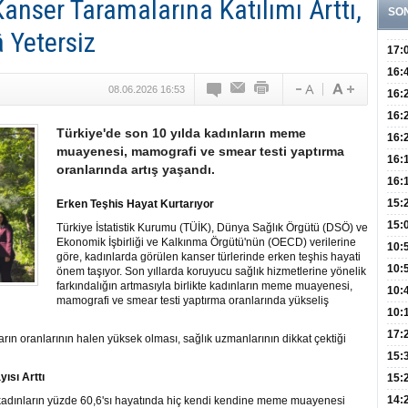
Kanser Taramalarına Katılımı Arttı,
SO
â Yetersiz
17:
Hay
16:
08.06.2026 16:53
Baş
Besl
16:
Öğel
Fayd
16:
Türkiye'de son 10 yılda kadınların meme
Yete
16:
muayenesi, mamografi ve smear testi yaptırma
Kaç
Onay
16:
oranlarında artış yaşandı.
Kul
Düze
16:
Kor
Hemş
15:
Erken Teşhis Hayat Kurtarıyor
Kara
15:
Türkiye İstatistik Kurumu (TÜİK), Dünya Sağlık Örgütü (DSÖ) ve
Ekonomik İşbirliği ve Kalkınma Örgütü'nün (OECD) verilerine
Hay
Redd
10:
göre, kadınlarda görülen kanser türlerinde erken teşhis hayati
Öğre
10:
önem taşıyor. Son yıllarda koruyucu sağlık hizmetlerine yönelik
farkındalığın artmasıyla birlikte kadınların meme muayenesi,
Yasa
10:
mamografi ve smear testi yaptırma oranlarında yükseliş
Beyn
10:
Yaşa
17:
n oranlarının halen yüksek olması, sağlık uzmanlarının dikkat çektiği
Düz
15:
ısı Arttı
Fizi
15:
300 
14:
i kadınların yüzde 60,6'sı hayatında hiç kendi kendine meme muayenesi