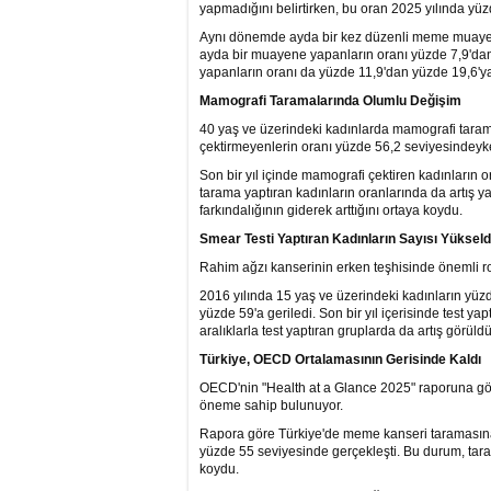
yapmadığını belirtirken, bu oran 2025 yılında yüzd
Aynı dönemde ayda bir kez düzenli meme muayene
ayda bir muayene yapanların oranı yüzde 7,9'da
yapanların oranı da yüzde 11,9'dan yüzde 19,6'ya 
Mamografi Taramalarında Olumlu Değişim
40 yaş ve üzerindeki kadınlarda mamografi tarama
çektirmeyenlerin oranı yüzde 56,2 seviyesindeyke
Son bir yıl içinde mamografi çektiren kadınların 
tarama yaptıran kadınların oranlarında da artış y
farkındalığının giderek arttığını ortaya koydu.
Smear Testi Yaptıran Kadınların Sayısı Yükseld
Rahim ağzı kanserinin erken teşhisinde önemli ro
2016 yılında 15 yaş ve üzerindeki kadınların yüzde
yüzde 59'a geriledi. Son bir yıl içerisinde test y
aralıklarla test yaptıran gruplarda da artış görüldü
Türkiye, OECD Ortalama­sının Gerisinde Kaldı
OECD'nin "Health at a Glance 2025" raporuna göre
öneme sahip bulunuyor.
Rapora göre Türkiye'de meme kanseri taramasına 
yüzde 55 seviyesinde gerçekleşti. Bu durum, tara
koydu.