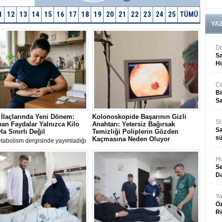
1
12
13
14
15
16
17
18
19
20
21
22
23
24
25
TÜMÜ
YA
Dr
Sa
Hi
Ce
Bi
Sa
İlaçlarında Yeni Dönem:
Kolonoskopide Başarının Gizli
Si
an Faydalar Yalnızca Kilo
Anahtarı: Yetersiz Bağırsak
Sa
la Sınırlı Değil
Temizliği Poliplerin Gözden
sü
Kaçmasına Neden Oluyor
tabolism dergisinde yayımladığı
ndirme zayıflama ve diyabet
Uluslararası kılavuzlar, her 4 ila 5
inde kullanılan GLP-1 ilaçlarının
kolonoskopiden birinde bağırsak
Hu
ağışıklık ve organlar arası iletişim
temizliğinin yetersiz olduğunu ve bu
Se
eri üzerinden kilo kaybından
durumun kanser öncüsü poliplerin
Da
z biyolojik mekanizmaları
atlanmasına yol açabildiğini ortaya
iğini ortaya çıktı
koyuyor.
Ya
Öz
R