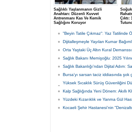
Sağlıklı Yaşlanmanın Gizli
Soğuk 
Anahtarı: Düzenli Kuvvet
Rahats
Antrenmanı Kas Ve Kemik
Çıktı:
Sağlığını Koruyor
Tutun
Uzmanlar, yaşlanmayla ortaya çıkan kas
Erzurum
kaybı (sarkopeni) ve düşme riskine karşı
gittiği
"Beyin Tatile Çıkmaz": Yaz Tatilinde 
düzenli kuvvet antrenmanının önemine
teşhisi
dikkat çekerek, direnç egzersizlerinin
Dijitalleşmeyle Yayılan Kumar Bağımlı
bekled
metabolizmadan kemik sağlığına kadar
yapılan
Orta Yaştaki Üç Altın Kural Demanssı
bütüncül faydalar sunduğunu belirtti.
Sağlık Bakanı Memişoğlu: 2025 Yılınd
Sağlık Bakanlığı'ndan Dijital Adım: S
Bursa’yı sarsan taciz iddiasında şok 
Yüksek Sıcaklık Sürüş Güvenliğini D
İniyor
Kalp Sağlığında Yeni Dönem: Akıllı K
Yüzdeki Kızarıklık ve Yanma Gül Hastal
Kocaeli Şehir Hastanesi'nin "Denizal