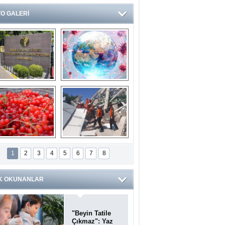
O GALERİ
Ve burası da bir 
14 soruda 
devlet hastanesi
Koronavirüs 
hakkında kendinizi 
test edin...
ilaburu meyvesi 
Endonezya’daki 
anserden koruyor
deprem: Ölü sayısı 
1
2
3
4
5
6
7
8
bin 203'e yükseldi
K OKUNANLAR
"Beyin Tatile
Çıkmaz": Yaz