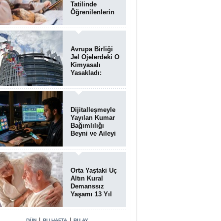
Tatilinde
Öğrenilenlerin
Yüzde 39'u
Unutulabiliyor
Avrupa Birliği
Jel Ojelerdeki O
Kimyasalı
Yasakladı:
Kısırlık ve Alerji
Riski Uyarısı
Dijitalleşmeyle
Yayılan Kumar
Bağımlılığı
Beyni ve Aileyi
Yıkıma
Uğratıyor
Orta Yaştaki Üç
Altın Kural
Demanssız
Yaşamı 13 Yıl
Uzatabiliyor
|
|
DÜN
BU HAFTA
BU AY