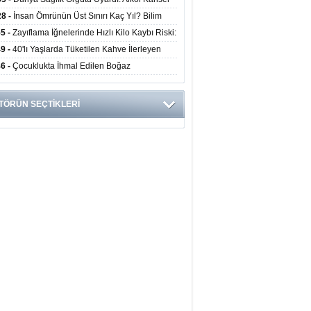
yor
ini Doğrudan Artırıyor
28 -
İnsan Ömrünün Üst Sınırı Kaç Yıl? Bilim
anlarından Yeni Yaşam Süresi Modeli
55 -
Zayıflama İğnelerinde Hızlı Kilo Kaybı Riski:
anlar Hekim Kontrolü Şart Diyor
49 -
40'lı Yaşlarda Tüketilen Kahve İlerleyen
arda Zihinsel ve Fiziksel Sağlığı Koruyor
46 -
Çocuklukta İhmal Edilen Boğaz
ksiyonu İleride Kalp Kapağını Bozabiliyor
TÖRÜN SEÇTİKLERİ