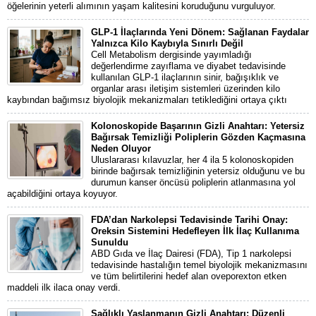
öğelerinin yeterli alımının yaşam kalitesini koruduğunu vurguluyor.
GLP-1 İlaçlarında Yeni Dönem: Sağlanan Faydalar
Yalnızca Kilo Kaybıyla Sınırlı Değil
Cell Metabolism dergisinde yayımladığı
değerlendirme zayıflama ve diyabet tedavisinde
kullanılan GLP-1 ilaçlarının sinir, bağışıklık ve
organlar arası iletişim sistemleri üzerinden kilo
kaybından bağımsız biyolojik mekanizmaları tetiklediğini ortaya çıktı
Kolonoskopide Başarının Gizli Anahtarı: Yetersiz
Bağırsak Temizliği Poliplerin Gözden Kaçmasına
Neden Oluyor
Uluslararası kılavuzlar, her 4 ila 5 kolonoskopiden
birinde bağırsak temizliğinin yetersiz olduğunu ve bu
durumun kanser öncüsü poliplerin atlanmasına yol
açabildiğini ortaya koyuyor.
FDA’dan Narkolepsi Tedavisinde Tarihi Onay:
Oreksin Sistemini Hedefleyen İlk İlaç Kullanıma
Sunuldu
ABD Gıda ve İlaç Dairesi (FDA), Tip 1 narkolepsi
tedavisinde hastalığın temel biyolojik mekanizmasını
ve tüm belirtilerini hedef alan oveporexton etken
maddeli ilk ilaca onay verdi.
Sağlıklı Yaşlanmanın Gizli Anahtarı: Düzenli