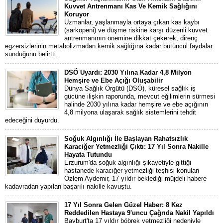
Kuvvet Antrenmanı Kas Ve Kemik Sağlığını
Koruyor
Uzmanlar, yaşlanmayla ortaya çıkan kas kaybı
(sarkopeni) ve düşme riskine karşı düzenli kuvvet
antrenmanının önemine dikkat çekerek, direnç
egzersizlerinin metabolizmadan kemik sağlığına kadar bütüncül faydalar
sunduğunu belirtti.
DSÖ Uyardı: 2030 Yılına Kadar 4,8 Milyon
Hemşire ve Ebe Açığı Oluşabilir
Dünya Sağlık Örgütü (DSÖ), küresel sağlık iş
gücüne ilişkin raporunda, mevcut eğilimlerin sürmesi
halinde 2030 yılına kadar hemşire ve ebe açığının
4,8 milyona ulaşarak sağlık sistemlerini tehdit
edeceğini duyurdu.
Soğuk Algınlığı İle Başlayan Rahatsızlık
Karaciğer Yetmezliği Çıktı: 17 Yıl Sonra Nakille
Hayata Tutundu
Erzurum'da soğuk algınlığı şikayetiyle gittiği
hastanede karaciğer yetmezliği teşhisi konulan
Özlem Aydemir, 17 yıldır beklediği müjdeli habere
kadavradan yapılan başarılı nakille kavuştu.
17 Yıl Sonra Gelen Güzel Haber: 8 Kez
Reddedilen Hastaya 9'uncu Çağrıda Nakil Yapıldı
Bayburt'ta 17 yıldır böbrek yetmezliği nedeniyle