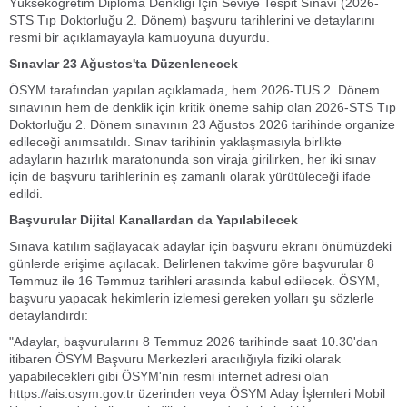
Yükseköğretim Diploma Denkliği İçin Seviye Tespit Sınavı (2026-
STS Tıp Doktorluğu 2. Dönem) başvuru tarihlerini ve detaylarını
resmi bir açıklamayayla kamuoyuna duyurdu.
Sınavlar 23 Ağustos'ta Düzenlenecek
ÖSYM tarafından yapılan açıklamada, hem 2026-TUS 2. Dönem
sınavının hem de denklik için kritik öneme sahip olan 2026-STS Tıp
Doktorluğu 2. Dönem sınavının 23 Ağustos 2026 tarihinde organize
edileceği anımsatıldı. Sınav tarihinin yaklaşmasıyla birlikte
adayların hazırlık maratonunda son viraja girilirken, her iki sınav
için de başvuru tarihlerinin eş zamanlı olarak yürütüleceği ifade
edildi.
Başvurular Dijital Kanallardan da Yapılabilecek
Sınava katılım sağlayacak adaylar için başvuru ekranı önümüzdeki
günlerde erişime açılacak. Belirlenen takvime göre başvurular 8
Temmuz ile 16 Temmuz tarihleri arasında kabul edilecek. ÖSYM,
başvuru yapacak hekimlerin izlemesi gereken yolları şu sözlerle
detaylandırdı:
"Adaylar, başvurularını 8 Temmuz 2026 tarihinde saat 10.30'dan
itibaren ÖSYM Başvuru Merkezleri aracılığıyla fiziki olarak
yapabilecekleri gibi ÖSYM'nin resmi internet adresi olan
https://ais.osym.gov.tr üzerinden veya ÖSYM Aday İşlemleri Mobil