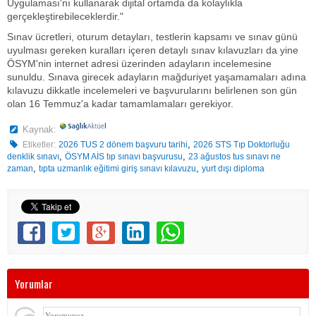
Uygulaması'nı kullanarak dijital ortamda da kolaylıkla
gerçekleştirebileceklerdir."
Sınav ücretleri, oturum detayları, testlerin kapsamı ve sınav günü
uyulması gereken kuralları içeren detaylı sınav kılavuzları da yine
ÖSYM'nin internet adresi üzerinden adayların incelemesine
sunuldu. Sınava girecek adayların mağduriyet yaşamamaları adına
kılavuzu dikkatle incelemeleri ve başvurularını belirlenen son gün
olan 16 Temmuz'a kadar tamamlamaları gerekiyor.
Kaynak:
,
Etiketler:
2026 TUS 2 dönem başvuru tarihi
2026 STS Tıp Doktorluğu
,
,
denklik sınavı
ÖSYM AİS tıp sınavı başvurusu
23 ağustos tus sınavı ne
,
,
zaman
tıpta uzmanlık eğitimi giriş sınavı kılavuzu
yurt dışı diploma
Yorumlar