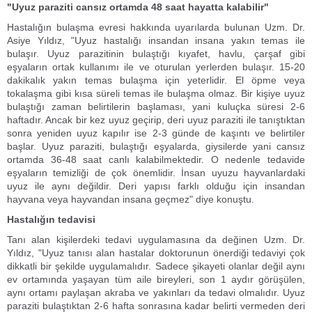
"Uyuz paraziti cansız ortamda 48 saat hayatta kalabilir"
Hastalığın bulaşma evresi hakkında uyarılarda bulunan Uzm. Dr.
Asiye Yıldız, "Uyuz hastalığı insandan insana yakın temas ile
bulaşır. Uyuz parazitinin bulaştığı kıyafet, havlu, çarşaf gibi
eşyaların ortak kullanımı ile ve oturulan yerlerden bulaşır. 15-20
dakikalık yakın temas bulaşma için yeterlidir. El öpme veya
tokalaşma gibi kısa süreli temas ile bulaşma olmaz. Bir kişiye uyuz
bulaştığı zaman belirtilerin başlaması, yani kuluçka süresi 2-6
haftadır. Ancak bir kez uyuz geçirip, deri uyuz paraziti ile tanıştıktan
sonra yeniden uyuz kapılır ise 2-3 günde de kaşıntı ve belirtiler
başlar. Uyuz paraziti, bulaştığı eşyalarda, giysilerde yani cansız
ortamda 36-48 saat canlı kalabilmektedir. O nedenle tedavide
eşyaların temizliği de çok önemlidir. İnsan uyuzu hayvanlardaki
uyuz ile aynı değildir. Deri yapısı farklı olduğu için insandan
hayvana veya hayvandan insana geçmez" diye konuştu.
Hastalığın tedavisi
Tanı alan kişilerdeki tedavi uygulamasına da değinen Uzm. Dr.
Yıldız, "Uyuz tanısı alan hastalar doktorunun önerdiği tedaviyi çok
dikkatli bir şekilde uygulamalıdır. Sadece şikayeti olanlar değil aynı
ev ortamında yaşayan tüm aile bireyleri, son 1 aydır görüşülen,
aynı ortamı paylaşan akraba ve yakınları da tedavi olmalıdır. Uyuz
paraziti bulaştıktan 2-6 hafta sonrasına kadar belirti vermeden deri