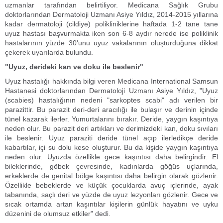
uzmanlar tarafından belirtiliyor. Medicana Sağlık Grubu
doktorlarından Dermatoloji Uzmanı Asiye Yıldız, 2014-2015 yıllarına
kadar dermatoloji (cildiye) polikliniklerine haftada 1-2 tane tane
uyuz hastası başvurmakta iken son 6-8 aydır nerede ise poliklinik
hastalarının yüzde 30'unu uyuz vakalarının oluşturduğuna dikkat
çekerek uyarılarda bulundu.
"Uyuz, derideki kan ve doku ile beslenir"
Uyuz hastalığı hakkında bilgi veren Medicana International Samsun
Hastanesi doktorlarından Dermatoloji Uzmanı Asiye Yıldız, "Uyuz
(scabies) hastalığının nedeni "sarkoptes scabi" adı verilen bir
parazittir. Bu parazit deri-deri aracılığı ile bulaşır ve derinin içinde
tünel kazarak ilerler. Yumurtalarını bırakır. Deride, yaygın kaşıntıya
neden olur. Bu parazit deri artıkları ve derimizdeki kan, doku sıvıları
ile beslenir. Uyuz paraziti deride tünel açıp ilerledikçe deride
kabartılar, içi su dolu kese oluşturur. Bu da kişide yaygın kaşıntıya
neden olur. Uyuzda özellikle gece kaşıntısı daha belirgindir. El
bileklerinde, göbek çevresinde, kadınlarda göğüs uçlarında,
erkeklerde de genital bölge kaşıntısı daha belirgin olarak gözlenir.
Özellikle bebeklerde ve küçük çocuklarda avuç içlerinde, ayak
tabanında, saçlı deri ve yüzde de uyuz lezyonları gözlenir. Gece ve
sıcak ortamda artan kaşıntılar kişilerin günlük hayatını ve uyku
düzenini de olumsuz etkiler" dedi.