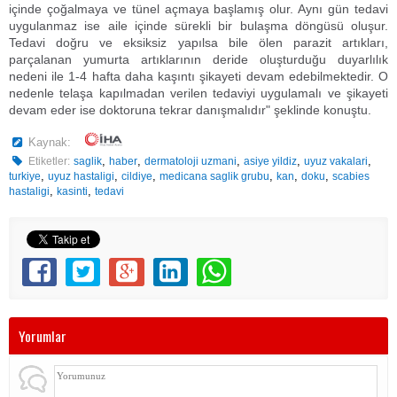
içinde çoğalmaya ve tünel açmaya başlamış olur. Aynı gün tedavi
uygulanmaz ise aile içinde sürekli bir bulaşma döngüsü oluşur.
Tedavi doğru ve eksiksiz yapılsa bile ölen parazit artıkları,
parçalanan yumurta artıklarının deride oluşturduğu duyarlılık
nedeni ile 1-4 hafta daha kaşıntı şikayeti devam edebilmektedir. O
nedenle telaşa kapılmadan verilen tedaviyi uygulamalı ve şikayeti
devam eder ise doktoruna tekrar danışmalıdır" şeklinde konuştu.
Kaynak:
,
,
,
,
,
Etiketler:
saglik
haber
dermatoloji uzmani
asiye yildiz
uyuz vakalari
,
,
,
,
,
,
turkiye
uyuz hastaligi
cildiye
medicana saglik grubu
kan
doku
scabies
,
,
hastaligi
kasinti
tedavi
Yorumlar