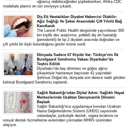
uğramış olabileceğinden şüphelenirken, Afrika CDC
müdahale planını en üst seviyeye çıkardı.
Diş Eti Hastalıkları Diyabet Habercisi Olabilir:
Ağız Sağlığı Ve Şeker Arasındaki Çift Yönlü Bağ
Kanıtlandı
The Lancet Public Health dergisinde yayımlanan 300
bin kişilik dev araştırma, şiddetli diş eti hastalığı
(periodontit) ile tip 2 diyabet arasında doğrudan ve
çift yönlü bir ilişki bulunduğunu gözler önüne serdi.
Dünyada Sadece 67 Kişide Var: Türkiye’nin İlk
Bundgaard Sendromu Vakası Diyarbakır’da
Teşhis Edildi
Diyarbakır’da baş dönmesi ve göğüs ağrısı
şikayetiyle hastaneye başvuran 41 yaşındaki
Şehmus Doğan’da, dünyada son derece nadir görülen
kalıtsal Bundgaard Sendromu saptandı.
Sağlık Bakanlığı'ndan Dijital Adım: Sağlıklı Hayat
Merkezlerinde Uzaktan Danışmanlık Dönemi
Başladı
Sağlık Bakanlığı'nca uygulamaya konulan Uzaktan
Hasta Değerlendirme Sistemi (UHDS) sayesinde
vatandaşlar; psikolojik destek, sigara bırakma ve
sosyal destek hizmetlerine evlerinden çıkmadan MHRS üzerinden
ulaşıyor.