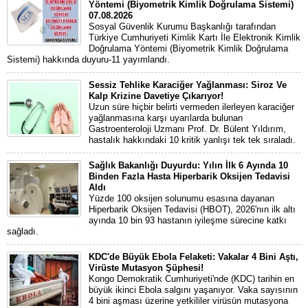
Yöntemi (Biyometrik Kimlik Doğrulama Sistemi)
07.08.2026
Sosyal Güvenlik Kurumu Başkanlığı tarafından
Türkiye Cumhuriyeti Kimlik Kartı İle Elektronik Kimlik
Doğrulama Yöntemi (Biyometrik Kimlik Doğrulama
Sistemi) hakkında duyuru-11 yayımlandı.
Sessiz Tehlike Karaciğer Yağlanması: Siroz Ve
Kalp Krizine Davetiye Çıkarıyor!
Uzun süre hiçbir belirti vermeden ilerleyen karaciğer
yağlanmasına karşı uyarılarda bulunan
Gastroenteroloji Uzmanı Prof. Dr. Bülent Yıldırım,
hastalık hakkındaki 10 kritik yanlışı tek tek sıraladı.
Sağlık Bakanlığı Duyurdu: Yılın İlk 6 Ayında 10
Binden Fazla Hasta Hiperbarik Oksijen Tedavisi
Aldı
Yüzde 100 oksijen solunumu esasına dayanan
Hiperbarik Oksijen Tedavisi (HBOT), 2026'nın ilk altı
ayında 10 bin 93 hastanın iyileşme sürecine katkı
sağladı.
KDC'de Büyük Ebola Felaketi: Vakalar 4 Bini Aştı,
Virüste Mutasyon Şüphesi!
Kongo Demokratik Cumhuriyeti'nde (KDC) tarihin en
büyük ikinci Ebola salgını yaşanıyor. Vaka sayısının
4 bini aşması üzerine yetkililer virüsün mutasyona