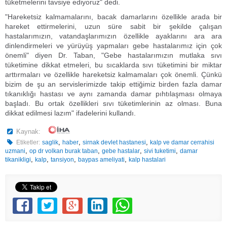
tüketmelerini tavsiye ediyoruz" dedi.
"Hareketsiz kalmamalarını, bacak damarlarını özellikle arada bir
hareket ettirmelerini, uzun süre sabit bir şekilde çalışan
hastalarımızın, vatandaşlarımızın özellikle ayaklarını ara ara
dinlendirmeleri ve yürüyüş yapmaları gebe hastalarımız için çok
önemli" diyen Dr. Taban, "Gebe hastalarımızın mutlaka sıvı
tüketimine dikkat etmeleri, bu sıcaklarda sıvı tüketimini bir miktar
arttırmaları ve özellikle hareketsiz kalmamaları çok önemli. Çünkü
bizim de şu an servislerimizde takip ettiğimiz birden fazla damar
tıkanıklığı hastası ve aynı zamanda damar pıhtılaşması olmaya
başladı. Bu ortak özellikleri sıvı tüketimlerinin az olması. Buna
dikkat edilmesi lazım" ifadelerini kullandı.
Kaynak:
,
,
,
Etiketler:
saglik
haber
sirnak devlet hastanesi
kalp ve damar cerrahisi
,
,
,
,
uzmani
op dr volkan burak taban
gebe hastalar
sivi tuketimi
damar
,
,
,
,
tikanikligi
kalp
tansiyon
baypas ameliyati
kalp hastalari