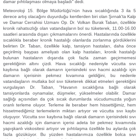
damar pıhtılaşması olmaya başladı" dedi.
Meteoroloji 15. Bölge Müdürlüğü'nün hava sıcaklığında 3 ila 5
derece artış olacağını duyurduğu kentlerden biri olan Şırnak'ta Kalp
ve Damar Cerrahisi Uzmanı Op. Dr. Volkan Burak Taban, özellikle
kronik rahatsızlığı olan vatandaşların bol su tüketerek, 11.00-16.00
saatleri arasında dışarı çıkmamalarını önerdi. Hastalarında özellikle
sıcaklıkla beraber kronik hastalığı olanlarda zorlanma gördüklerini
belirten Dr. Taban, özellikle kalp, tansiyon hastaları, daha önce
geçirilmiş baypas ameliyatı olan kalp hastaları, kronik hastalığı
bulunan hastaların dışarıda çok fazla zaman geçirmemesi
gerektiğinin altını çizdi. Hava sıcaklığı nedeniyle vücutta sıvı
kaybına bağlı olarak damarın içerisindeki sıvı hacmi azaldığı için
damarın içerisinin pekmez kıvamına geldiğini, bu nedenle
vatandaşların mutlaka bol sıvı tüketerek dikkat etmeleri gerektiğini
vurgulayan Dr. Taban, "Havanın sıcaklığına bağlı olarak
tansiyonlarda oynamalar, düşmeler, yükselmeler olabilir. Damar
sağlığı açısından da çok sıcak durumlarda vücudumuzda yoğun
oranlı terleme oluyor. Terleme ile beraber hem hissettiğimiz, hem
hissetmediğimiz terlemelerin miktarı artıyor ve vücutta sıvı kaybı
oluşuyor. Vücutta sıvı kaybına bağlı olarak damarın içerisindeki sıvı
hacmi azaldığı için damarın içerisi adeta bir pekmez kıvamında
yapışkanlı viskositesi artıyor ve pıhtılaşma özellikle bu aylarda çok
fazla gözüküyor. Bu yüzden hastalarımıza özellikle bolca sıvı