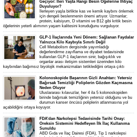
Geçiyor: İleri Yaşta Hangi Besin Öğelerine İhtiyaç
Duyuluyor?
İlerleyen yaşla birlikte kas ve kemik kaybını önlemek
için dengeli beslenmenin önemi artıyor. Uzmanlar;
protein, kalsiyum, D vitamini ve B12 gibi kritik besin
öğelerinin yeterli alımının yaşam kalitesini koruduğunu vurguluyor.
GLP-1 İlaçlarında Yeni Dönem: Sağlanan Faydalar
Yalnızca Kilo Kaybıyla Sınırlı Değil
Cell Metabolism dergisinde yayımladığı
değerlendirme zayıflama ve diyabet tedavisinde
kullanılan GLP-1 ilaçlarının sinir, bağışıklık ve
organlar arası iletişim sistemleri üzerinden kilo
kaybından bağımsız biyolojik mekanizmaları tetiklediğini ortaya çıktı
Kolonoskopide Başarının Gizli Anahtarı: Yetersiz
Bağırsak Temizliği Poliplerin Gözden Kaçmasına
Neden Oluyor
Uluslararası kılavuzlar, her 4 ila 5 kolonoskopiden
birinde bağırsak temizliğinin yetersiz olduğunu ve bu
durumun kanser öncüsü poliplerin atlanmasına yol
açabildiğini ortaya koyuyor.
FDA’dan Narkolepsi Tedavisinde Tarihi Onay:
Oreksin Sistemini Hedefleyen İlk İlaç Kullanıma
Sunuldu
ABD Gıda ve İlaç Dairesi (FDA), Tip 1 narkolepsi