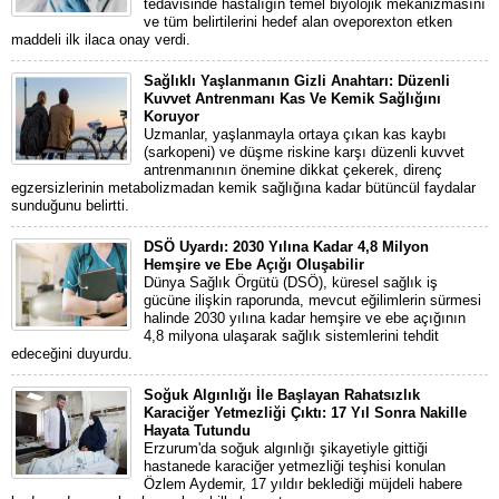
tedavisinde hastalığın temel biyolojik mekanizmasını
ve tüm belirtilerini hedef alan oveporexton etken
maddeli ilk ilaca onay verdi.
Sağlıklı Yaşlanmanın Gizli Anahtarı: Düzenli
Kuvvet Antrenmanı Kas Ve Kemik Sağlığını
Koruyor
Uzmanlar, yaşlanmayla ortaya çıkan kas kaybı
(sarkopeni) ve düşme riskine karşı düzenli kuvvet
antrenmanının önemine dikkat çekerek, direnç
egzersizlerinin metabolizmadan kemik sağlığına kadar bütüncül faydalar
sunduğunu belirtti.
DSÖ Uyardı: 2030 Yılına Kadar 4,8 Milyon
Hemşire ve Ebe Açığı Oluşabilir
Dünya Sağlık Örgütü (DSÖ), küresel sağlık iş
gücüne ilişkin raporunda, mevcut eğilimlerin sürmesi
halinde 2030 yılına kadar hemşire ve ebe açığının
4,8 milyona ulaşarak sağlık sistemlerini tehdit
edeceğini duyurdu.
Soğuk Algınlığı İle Başlayan Rahatsızlık
Karaciğer Yetmezliği Çıktı: 17 Yıl Sonra Nakille
Hayata Tutundu
Erzurum'da soğuk algınlığı şikayetiyle gittiği
hastanede karaciğer yetmezliği teşhisi konulan
Özlem Aydemir, 17 yıldır beklediği müjdeli habere