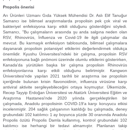
Propolis önerisi
Arı Ürünleri Uzmanı Gıda Yüksek Mühendisi Dr. Aslı Elif Tanuğur
Samancı ise bilimsel araştırmalarda propolisin pek çok viral ve
bakteriyel enfeksiyona karşı etkili olduğunu gösterdiğini söyledi.
Samancı, "Bu çalışmaların arasında şu anda salgına neden olan
RSV, Rhinovirüs, İnfluenza ve Covid-19 ile ilgili çalışmalar da
mevcut. Bu karmaşık enfeksiyon tablosunda, bilimsel çalışmalara
dayanarak propolisin potansiyel etkilerini değerlendirmek oldukça
önemlidir. Kyushu Üniversitesi'ndeki bir çalışma, propolisin RSV
enfeksiyonuna bağlı pnömoni üzerinde olumlu etkilerini gösterirken,
Kanada'da yürütülen başka bir çalışma propolisin Rhinovirüs
enfeksiyonlarına karşı etkili olduğunu belirtmiştir. Kangwon
Üniversitesi'nde yapılan 2021 tarihli bir araştırma ise propolisin
içeriğinde bulunan krisin flavonoidinin, influenza virüsüne karşı
antiviral aktivite sergileyebileceğini ortaya koymuştur. Ülkemizde,
Recep Tayyip Erdoğan Üniversitesi ve Atatürk Üniversitesi Eğitim ve
Araştırma Hastanesi'nde 2020 yılında gerçekleştirilen bir
çalışmada, Anadolu propolisinin COVID-19'a karşı koruyucu etkisi
incelenmiştir. 204 sağlık çalışanının katıldığı bu çalışmada, deney
grubundaki 102 katılımcı 1 ay boyunca yüzde 30 oranında Anadolu
Propolis özütü Propolis Damla kullanmış, kontrol grubundaki 102
katılımcı ise herhangi bir tedavi almamıştır. Planlanan takip