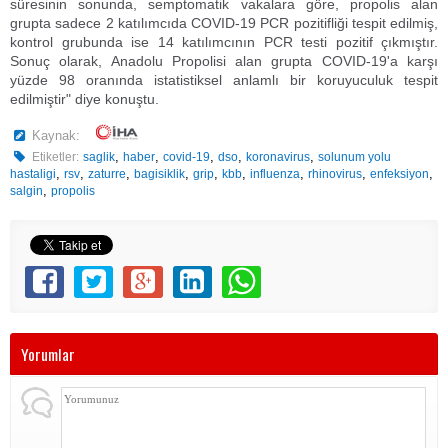
süresinin sonunda, semptomatik vakalara göre, propolis alan
grupta sadece 2 katılımcıda COVID-19 PCR pozitifliği tespit edilmiş,
kontrol grubunda ise 14 katılımcının PCR testi pozitif çıkmıştır.
Sonuç olarak, Anadolu Propolisi alan grupta COVID-19'a karşı
yüzde 98 oranında istatistiksel anlamlı bir koruyuculuk tespit
edilmiştir" diye konuştu.
Kaynak:
,
,
,
,
,
Etiketler:
saglik
haber
covid-19
dso
koronavirus
solunum yolu
,
,
,
,
,
,
,
,
,
hastaligi
rsv
zaturre
bagisiklik
grip
kbb
influenza
rhinovirus
enfeksiyon
,
salgin
propolis
Yorumlar