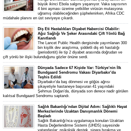
büyük ikinci Ebola salgını yaşanıyor. Vaka sayısının
4 bini aşması üzerine yetkililer virüsün mutasyona
uğramış olabileceğinden şüphelenirken, Afrika CDC
müdahale planını en üst seviyeye çıkardı.
Diş Eti Hastalıkları Diyabet Habercisi Olabilir:
Ağız Sağlığı Ve Şeker Arasındaki Çift Yönlü Bağ
Kanıtlandı
The Lancet Public Health dergisinde yayımlanan 300
bin kişilik dev araştırma, şiddetli diş eti hastalığı
(periodontit) ile tip 2 diyabet arasında doğrudan ve
çift yönlü bir ilişki bulunduğunu gözler önüne serdi.
Dünyada Sadece 67 Kişide Var: Türkiye’nin İlk
Bundgaard Sendromu Vakası Diyarbakır’da
Teşhis Edildi
Diyarbakır’da baş dönmesi ve göğüs ağrısı
şikayetiyle hastaneye başvuran 41 yaşındaki
Şehmus Doğan’da, dünyada son derece nadir görülen
kalıtsal Bundgaard Sendromu saptandı.
Sağlık Bakanlığı'ndan Dijital Adım: Sağlıklı Hayat
Merkezlerinde Uzaktan Danışmanlık Dönemi
Başladı
Sağlık Bakanlığı'nca uygulamaya konulan Uzaktan
Hasta Değerlendirme Sistemi (UHDS) sayesinde
vatandaşlar; psikolojik destek, sigara bırakma ve