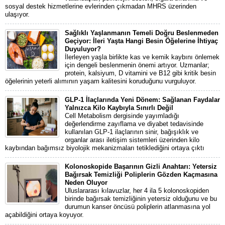
sosyal destek hizmetlerine evlerinden çıkmadan MHRS üzerinden
ulaşıyor.
Sağlıklı Yaşlanmanın Temeli Doğru Beslenmeden
Geçiyor: İleri Yaşta Hangi Besin Öğelerine İhtiyaç
Duyuluyor?
İlerleyen yaşla birlikte kas ve kemik kaybını önlemek
için dengeli beslenmenin önemi artıyor. Uzmanlar;
protein, kalsiyum, D vitamini ve B12 gibi kritik besin
öğelerinin yeterli alımının yaşam kalitesini koruduğunu vurguluyor.
GLP-1 İlaçlarında Yeni Dönem: Sağlanan Faydalar
Yalnızca Kilo Kaybıyla Sınırlı Değil
Cell Metabolism dergisinde yayımladığı
değerlendirme zayıflama ve diyabet tedavisinde
kullanılan GLP-1 ilaçlarının sinir, bağışıklık ve
organlar arası iletişim sistemleri üzerinden kilo
kaybından bağımsız biyolojik mekanizmaları tetiklediğini ortaya çıktı
Kolonoskopide Başarının Gizli Anahtarı: Yetersiz
Bağırsak Temizliği Poliplerin Gözden Kaçmasına
Neden Oluyor
Uluslararası kılavuzlar, her 4 ila 5 kolonoskopiden
birinde bağırsak temizliğinin yetersiz olduğunu ve bu
durumun kanser öncüsü poliplerin atlanmasına yol
açabildiğini ortaya koyuyor.