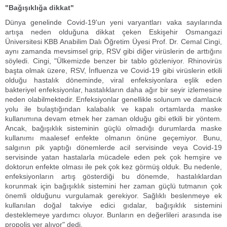
"Bağışıklığa dikkat"
Dünya genelinde Covid-19'un yeni varyantları vaka sayılarında
artışa neden olduğuna dikkat çeken Eskişehir Osmangazi
Üniversitesi KBB Anabilim Dalı Öğretim Üyesi Prof. Dr. Cemal Cingi,
aynı zamanda mevsimsel grip, RSV gibi diğer virüslerin de arttığını
söyledi. Cingi, "Ülkemizde benzer bir tablo gözleniyor. Rhinovirüs
başta olmak üzere, RSV, İnfluenza ve Covid-19 gibi virüslerin etkili
olduğu hastalık döneminde, viral enfeksiyonlara eşlik eden
bakteriyel enfeksiyonlar, hastalıkların daha ağır bir seyir izlemesine
neden olabilmektedir. Enfeksiyonlar genellikle solunum ve damlacık
yolu ile bulaştığından kalabalık ve kapalı ortamlarda maske
kullanımına devam etmek her zaman olduğu gibi etkili bir yöntem.
Ancak, bağışıklık sisteminin güçlü olmadığı durumlarda maske
kullanımı maalesef enfekte olmanın önüne geçemiyor. Bunu,
salgının pik yaptığı dönemlerde acil servisinde veya Covid-19
servisinde yatan hastalarla mücadele eden pek çok hemşire ve
doktorun enfekte olması ile pek çok kez görmüş olduk. Bu nedenle,
enfeksiyonların artış gösterdiği bu dönemde, hastalıklardan
korunmak için bağışıklık sistemini her zaman güçlü tutmanın çok
önemli olduğunu vurgulamak gerekiyor. Sağlıklı beslenmeye ek
kullanılan doğal takviye edici gıdalar, bağışıklık sistemini
desteklemeye yardımcı oluyor. Bunların en değerlileri arasında ise
propolis yer alıyor" dedi.