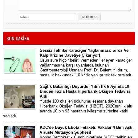
SON DAKİKA
Sessiz Tehlike Karaciğer Yağlanması: Siroz Ve
Kalp Krizine Davetiye Çıkarıyor!
Uzun süre hiçbir belirti vermeden ilerleyen karaciğer
yağlanmasına karşı uyarılarda bulunan
Gastroenteroloji Uzmanı Prof. Dr. Bülent Yıldırım,
hastalık hakkındaki 10 kritik yanlışı tek tek sıraladı.
Sağlık Bakanlığı Duyurdu: Yılın İlk 6 Ayında 10
Binden Fazla Hasta Hiperbarik Oksijen Tedavisi
Aldı
Yüzde 100 oksijen solunumu esasına dayanan
Hiperbarik Oksijen Tedavisi (HBOT), 2026'nın ilk altı
ayında 10 bin 93 hastanın iyileşme sürecine katkı
sağladı.
KDC'de Büyük Ebola Felaketi: Vakalar 4 Bini Aştı,
Virüste Mutasyon Şüphesi!
Kongo Demokratik Cumhuriyeti'nde (KDC) tarihin en