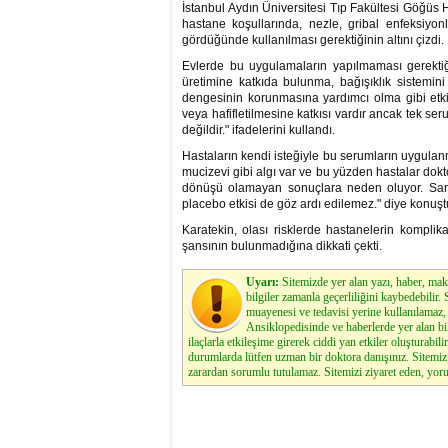
İstanbul Aydın Üniversitesi Tıp Fakültesi Göğüs 
hastane koşullarında, nezle, gribal enfeksiyon
gördüğünde kullanılması gerektiğinin altını çizdi.
Evlerde bu uygulamaların yapılmaması gerektiği
üretimine katkıda bulunma, bağışıklık sistemini
dengesinin korunmasına yardımcı olma gibi etkil
veya hafifletilmesine katkısı vardır ancak tek ser
değildir." ifadelerini kullandı.
Hastaların kendi isteğiyle bu serumların uygulanma
mucizevi gibi algı var ve bu yüzden hastalar dokt
dönüşü olamayan sonuçlara neden oluyor. Sarı
placebo etkisi de göz ardı edilemez." diye konuşt
Karatekin, olası risklerde hastanelerin komp
şansının bulunmadığına dikkati çekti.
Uyarı:
Sitemizde yer alan yazı, haber, maka
bilgiler zamanla geçerliliğini kaybedebilir
muayenesi ve tedavisi yerine kullanılamaz, 
Ansiklopedisinde ve haberlerde yer alan bi
ilaçlarla etkileşime girerek ciddi yan etkiler oluşturabilir
durumlarda lütfen uzman bir doktora danışınız. Sitemi
zarardan sorumlu tutulamaz. Sitemizi ziyaret eden, yoru