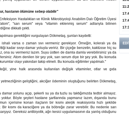
Risk
11:
şur, hastanın ölümüne sebep olabilir"
Apan
17:
 Enfeksiyon Hastalıkları ve Klinik Mikrobiyoloji Anabilim Dalı Öğretim Üyesi
Amel
17:
atom", "sarı serum" veya "vitamin eklenmiş serum" adlarıyla bilinen
Hac
17:
iğine dikkati çekti.
Yaşl
apılması gerektiğini vurgulayan Dökmetaş, şunları kaydetti:
 ishali varsa o zaman sıvı vermeniz gerekiyor. Örneğin, koleralı ya da
EDİ
ttiği kadar sıvıyı damar yoluyla veririz. Bir çiçeğe benzetin, kaktüsse hiç su
 ona su vermeniz lazım. Suyu üstten de damla damla verebilirsiniz ya da
lersiniz. Atom denilen bir şey yok, sarı serum diye bir şey yok. Bu konuda
li kurumlar olayı yakından takip etmeli. Bu konuda eğitimler yapılmalı."
il, yine halk arasında kullanılan değişik vitaminler, otlar ve gıda
yetmezliğinin geliştiğini, akciğer ödeminin oluştuğunu belirten Dökmetaş,
 damar yolunu açıp, şekerli su ya da tuzlu su taktığımızda tedbir almayız.
 yoktur. Böyle şeyleri hastane şartlarında yapmanız lazım, dışarıda bunu
n içerisine konan ilaçların bir kısmı alerjik reaksiyonla hızlı şekilde
. Bir kısmı da karaciğere ya da böbreğe zarar verebilir. Bu nedenle sarı
ıyız. Gereksiz antibiyotik, ağrı kesici uygulamasının da yanlış olduğunu