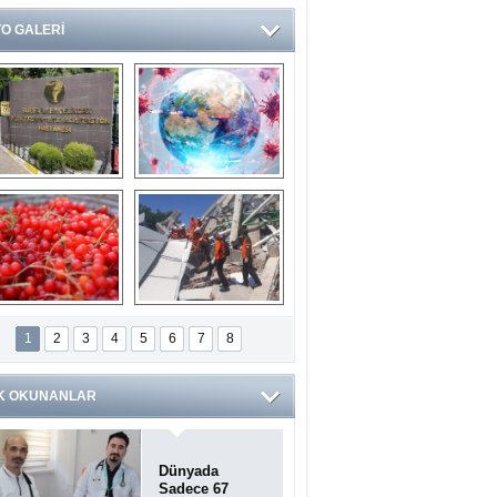
O GALERİ
Ve burası da bir 
14 soruda 
devlet hastanesi
Koronavirüs 
hakkında kendinizi 
test edin...
ilaburu meyvesi 
Endonezya’daki 
anserden koruyor
deprem: Ölü sayısı 
1
2
3
4
5
6
7
8
bin 203'e yükseldi
K OKUNANLAR
Dünyada
Sadece 67