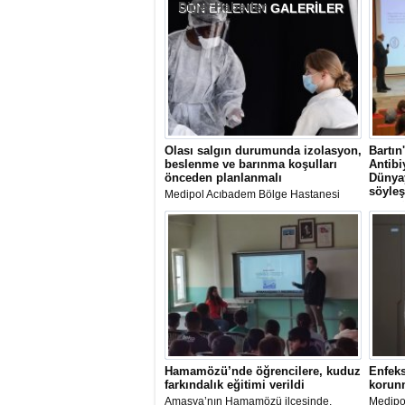
Diğer Haberler
SON EKLENEN
GALERİLER
Olası salgın durumunda izolasyon,
Bartın
beslenme ve barınma koşulları
Antibi
önceden planlanmalı
Dünya
söyleş
Medipol Acıbadem Bölge Hastanesi
Enfeksiyon Hastalıkları ve Klinik
Bartın 
Mikrobiyoloji Uzmanı Doç. Dr. Hüsrev
gerçekl
Diktaş: "Grip, zatürre ve çocukluk çağı
antibiy
aşıları mutlaka düzenli şekilde
sonuçla
yaptırılmalıdır"
Hamamözü’nde öğrencilere, kuduz
Enfeks
farkındalık eğitimi verildi
korunm
Amasya’nın Hamamözü ilçesinde,
Medipo