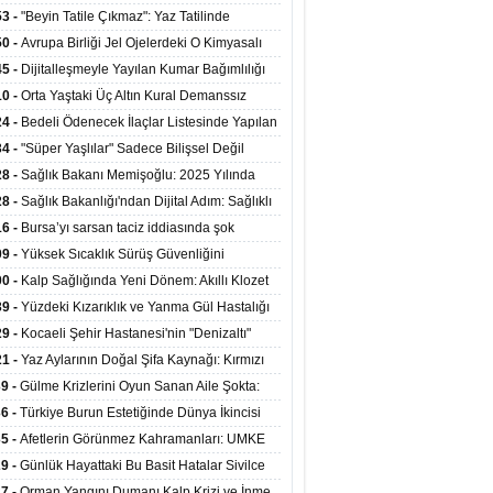
ata Tutundu
edilen Hastaya 9'uncu Çağrıda Nakil Yapıldı
53 -
"Beyin Tatile Çıkmaz": Yaz Tatilinde
nilenlerin Yüzde 39'u Unutulabiliyor
50 -
Avrupa Birliği Jel Ojelerdeki O Kimyasalı
kladı: Kısırlık ve Alerji Riski Uyarısı
45 -
Dijitalleşmeyle Yayılan Kumar Bağımlılığı
i ve Aileyi Yıkıma Uğratıyor
10 -
Orta Yaştaki Üç Altın Kural Demanssız
mı 13 Yıl Uzatabiliyor
24 -
Bedeli Ödenecek İlaçlar Listesinde Yapılan
enlemeler Hakkında Duyuru 2026/30
34 -
"Süper Yaşlılar" Sadece Bilişsel Değil
ksel Olarak da Daha Sağlıklı Yaşıyor
28 -
Sağlık Bakanı Memişoğlu: 2025 Yılında
Bini Aşkın Kişiye Emzirme Eğitimi Verildi
28 -
Sağlık Bakanlığı'ndan Dijital Adım: Sağlıklı
at Merkezlerinde Uzaktan Sağlık Hizmeti
16 -
Bursa’yı sarsan taciz iddiasında şok
ladı
şme!
09 -
Yüksek Sıcaklık Sürüş Güvenliğini
ürüyor: 40 Derecede Güvenli Sürüş Süresi 53
00 -
Kalp Sağlığında Yeni Dönem: Akıllı Klozet
kaya İniyor
ağı 30 Saniyede Ritim Bozukluğunu Tespit
39 -
Yüzdeki Kızarıklık ve Yanma Gül Hastalığı
yor
asea) Belirtisi Olabilir
29 -
Kocaeli Şehir Hastanesi'nin "Denizaltı"
ünümlü Ünitesi Hastalara Umut Oluyor
21 -
Yaz Aylarının Doğal Şifa Kaynağı: Kırmızı
eler Bağışıklığı ve Kalbi Koruyor
39 -
Gülme Krizlerini Oyun Sanan Aile Şokta:
Yaşındaki Çocuk 8 Kez Felç Geçirdi
36 -
Türkiye Burun Estetiğinde Dünya İkincisi
u
35 -
Afetlerin Görünmez Kahramanları: UMKE
 Kadrosuyla Görev Başında
29 -
Günlük Hayattaki Bu Basit Hatalar Sivilce
umunu Tetikliyor
27 -
Orman Yangını Dumanı Kalp Krizi ve İnme