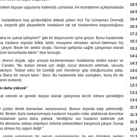
Hay
Redd
10:
 riskleri taşıyan uygulama hakkında uzmanlar, AA muhabirine açıklamalarda
Öğre
10:
Yasa
10:
n hastalıkların baş gösterdiğine dikkati çeken Acil Tıp Uzmanları Derneği
, kırgınlık gibi şikayetlerle hastaların sık sık hastanelere başvurduğunu
Beyn
10:
Yaşa
17:
daha mı çabuk iyileşirim?' gibi bir düşüncenin içine giriyor. Bunu hastanede
Düz
15:
a hastane dışında tetkik, tahlil, muayane olmadan serum takılması hiç
 çıkıyor. Böyle bir sektör oluştu. Normal şartlarda sağlık çalışanları olarak
Fizi
15:
zel durumlarda takılır." diye konuştu.
300 
14:
cut direnci düşük, ağız yoluyla beslenemeyen hastalarda doktor kararı ve
Hay
14:
n Cander, "Bu tedavi etmek için değil, vücut direncini artırmak, vücudu
Baş
akılıyor. Tedavi edici bir özelliği yok. Kendimiz grip olduğumuzda yatıp,
geli
14:
ta 'Bana bir serum takın.' diyor. Bu hastanede bile yanlışken, bunu bir de
Düş
14:
erini kullandı.
Daki
Kap
13:
nsı daha yüksek"
Edi
(Roz
13:
hat ederek ve gerekli ilaçları alarak iyileşmeyi tercih etmesi gerektiğini
Gör
13:
Meyv
11:
ir çünkü direkt damardan veriyorsunuz. Bunun dışında kalp yetmezliği,
bilir. Birden fazla mekanizmayla hastanın hayatını riske atabilecek durumlar
3,5 
11:
üdahale şansı daha yüksek. Verdiğiniz sıvı hastanın kalbinde yük
Old
11:
pıhtı atmasına sebep olabiliyor, böbrek yetmezlikleri karşımıza çıkıyor. Durup
na alması hiç uygun değil."
Dev
11:
l, yanlış uygulanan bir serum uygulamasının da ani ölümlere neden
Oluş
11: