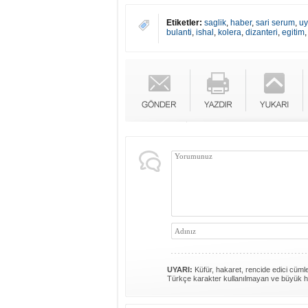
Etiketler:
saglik
,
haber
,
sari serum
,
uy
bulanti
,
ishal
,
kolera
,
dizanteri
,
egitim
UYARI:
Küfür, hakaret, rencide edici cümlel
Türkçe karakter kullanılmayan ve büyük h