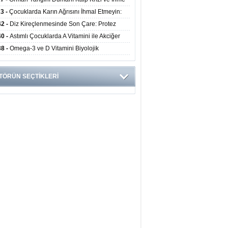
ini Artırıyor
23 -
Çocuklarda Karın Ağrısını İhmal Etmeyin:
disit Habercisi Olabilir
42 -
Diz Kireçlenmesinde Son Çare: Protez
iyatı İle Yaşam Kalitesi Artıyor
40 -
Astımlı Çocuklarda A Vitamini ile Akciğer
mi Arasında Bağlantı Bulundu
38 -
Omega-3 ve D Vitamini Biyolojik
anmayı Yavaşlatabilir
TÖRÜN SEÇTİKLERİ