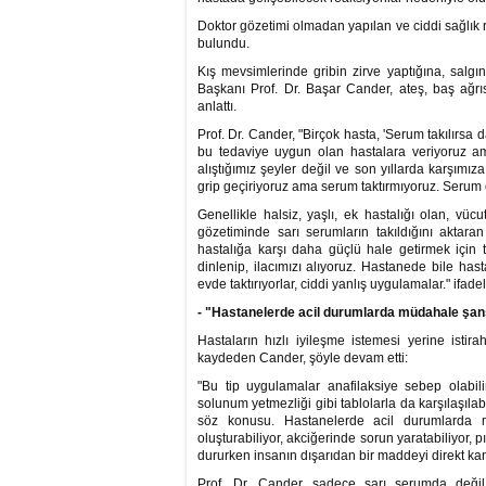
Doktor gözetimi olmadan yapılan ve ciddi sağlık
bulundu.
Kış mevsimlerinde gribin zirve yaptığına, salgı
Başkanı Prof. Dr. Başar Cander, ateş, baş ağrısı
anlattı.
Prof. Dr. Cander, "Birçok hasta, 'Serum takılırsa 
bu tedaviye uygun olan hastalara veriyoruz am
alıştığımız şeyler değil ve son yıllarda karşımıza
grip geçiriyoruz ama serum taktırmıyoruz. Serum ö
Genellikle halsiz, yaşlı, ek hastalığı olan, vü
gözetiminde sarı serumların takıldığını aktara
hastalığa karşı daha güçlü hale getirmek için t
dinlenip, ilacımızı alıyoruz. Hastanede bile has
evde taktırıyorlar, ciddi yanlış uygulamalar." ifadel
- "Hastanelerde acil durumlarda müdahale şa
Hastaların hızlı iyileşme istemesi yerine istira
kaydeden Cander, şöyle devam etti:
"Bu tip uygulamalar anafilaksiye sebep olabil
solunum yetmezliği gibi tablolarla da karşılaşıla
söz konusu. Hastanelerde acil durumlarda m
oluşturabiliyor, akciğerinde sorun yaratabiliyor, 
dururken insanın dışarıdan bir maddeyi direkt ka
Prof. Dr. Cander, sadece sarı serumda deği