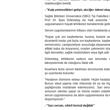
olabileceğini belirtti.
- "Kalp yetmezlikleri gelişir, akciğer ödemi olu
Sağlık Bilimleri Üniversitesi (SBÜ) Tıp Fakültesi
Prof. Dr. İlyas Dökmetaş da halk arasında "
uygulamaların hayati tehlikeleri beraberinde getird
Serum uygulamalarının ihtiyacı olan hastalarda y
"Kişiye çok sıvı kaybederse, kusma, bulantı ve
dizanterili hasta çok fazla sıvı kaybederse, kaybe
vermezsiniz, camgüzeliyse susuzluğa dayanamaz,
alttaki kaba da koyarsınız, oradan çekmesini söy
ilgili dernekler, sağlık müdürlükleri veya ilgili ad
Dökmetaş, tehlikenin sadece sarı serumda değ
takviyelerinde de olduğunu ifade etti.
İnsanlara fazla serum takılması durumunda kalp 
şu uyarılarda bulundu:
"Hastanın ölümüne sebep olabilir. Hiçbir hastada
Bunun alerji yapma riski milyonda bir ya da hiç
yaptığınızda müdahale edemezsiniz. Sarı serumu
solunum sıkıntısı yapar ve ölüme neden olabilir
serum uygulamasına da atom uygulamasına da karş
düşünüyorum."
- "Sarı serum, sihirli formül değildir"