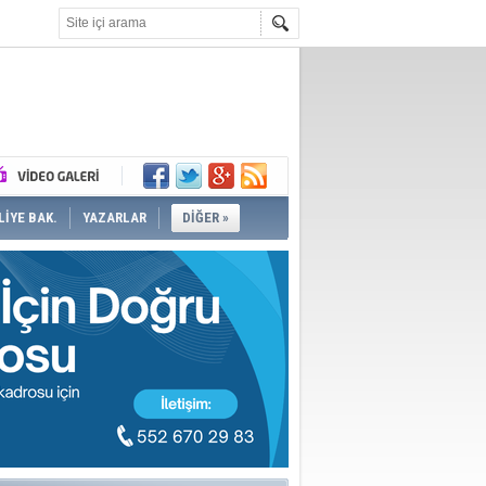
İYE BAK.
YAZARLAR
DİĞER »