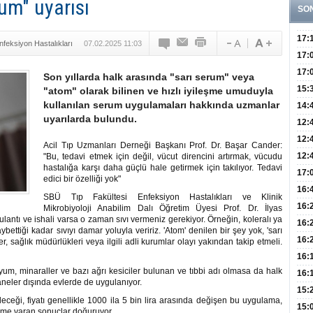
um" uyarısı
SO
17:
nfeksiyon Hastalıkları
07.02.2025 11:03
Yaşt
17:
Biyo
17:
Son yıllarda halk arasında "sarı serum" veya
Doğ
15:
"atom" olarak bilinen ve hızlı iyileşme umuduyla
kullanılan serum uygulamaları hakkında uzmanlar
Sist
Ve K
14:
uyarılarda bulundu.
10 B
12:
Aldı
Bini
12:
Acil Tıp Uzmanları Derneği Başkanı Prof. Dr. Başar Cander:
Olab
12:
"Bu, tedavi etmek için değil, vücut direncini artırmak, vücudu
hastalığa karşı daha güçlü hale getirmek için takılıyor. Tedavi
Bağ 
İlk
17:
edici bir özelliği yok"
Teşh
Hay
16:
SBÜ Tıp Fakültesi Enfeksiyon Hastalıkları ve Klinik
Baş
Besl
16:
Mikrobiyoloji Anabilim Dalı Öğretim Üyesi Prof. Dr. İlyas
lantı ve ishali varsa o zaman sıvı vermeniz gerekiyor. Örneğin, koleralı ya
Öğel
Fayd
16:
ybettiği kadar sıvıyı damar yoluyla veririz. 'Atom' denilen bir şey yok, 'sarı
Yete
16:
r, sağlık müdürlükleri veya ilgili adli kurumlar olayı yakından takip etmeli.
Kaç
Onay
16:
yum, minaraller ve bazı ağrı kesiciler bulunan ve tıbbi adı olmasa da halk
Kul
Düze
16:
aneler dışında evlerde de uygulanıyor.
Kor
Hemş
15:
leceği, fiyatı genellikle 1000 ila 5 bin lira arasında değişen bu uygulama,
Kara
15:
üme varan sonuçlar doğuruyor.