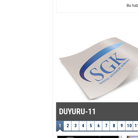
Bu hab
DUYURU-11
1
2
3
4
5
6
7
8
9
10
1