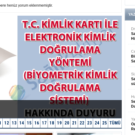
ere henüz yorum eklenmemiştir.
YA
Dr
Sa
Hi
Ce
Bi
Sa
Si
Sa
sü
Hu
Se
Da
Ya
1
12
13
14
15
16
17
18
19
20
21
22
23
24
25
TÜMÜ
Öz
R