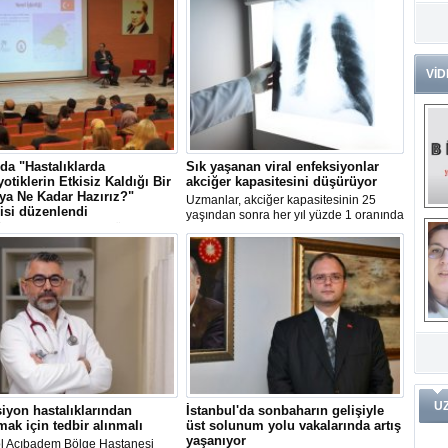
Dr
Tü
Zo
VİD
Av
He
Ç
Ön
'da "Hastalıklarda
Sık yaşanan viral enfeksiyonlar
Me
yotiklerin Etkisiz Kaldığı Bir
akciğer kapasitesini düşürüyor
Fa
ya Ne Kadar Hazırız?"
Uzmanlar, akciğer kapasitesinin 25
(m
isi düzenlendi
yaşından sonra her yıl yüzde 1 oranında
Üniversitesi'nde (BARÜ)
azaldığını, sık yaşanan viral
eştirilen "Bilim Kafe" etkinliğinde
enfeksiyonların da kapasiteyi
ve
Di
otik direncinin nedenleri,
düşürdüğünü belirterek, akciğer
m
Pr
rı ve çözüm yolları anlatıldı.
kapasitesinin korunması amacıyla grip
aşısı yaptırılması tavsiyesinde bulundu.
Pr
İ
Ko
ar
Öğ
ko
Dy
U
iyon hastalıklarından
İstanbul'da sonbaharın gelişiyle
Da
ak için tedbir alınmalı
üst solunum yolu vakalarında artış
ar
yaşanıyor
l Acıbadem Bölge Hastanesi