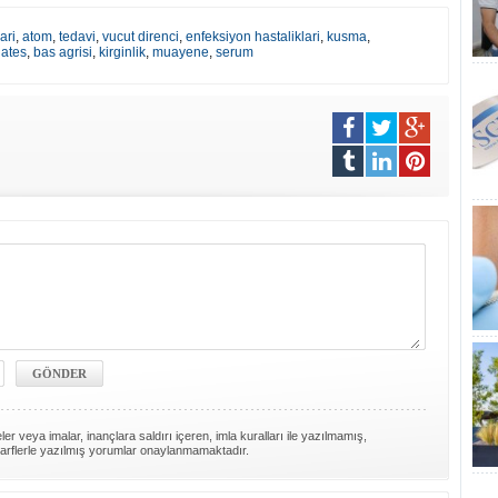
ari
,
atom
,
tedavi
,
vucut direnci
,
enfeksiyon hastaliklari
,
kusma
,
,
ates
,
bas agrisi
,
kirginlik
,
muayene
,
serum
er veya imalar, inançlara saldırı içeren, imla kuralları ile yazılmamış,
arflerle yazılmış yorumlar onaylanmamaktadır.