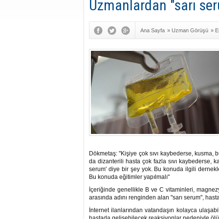
Uzmanlardan "sarı ser
Ana Sayfa
»
Uzman Görüşü
»
E
ve Klinik Mikrobiyoloji
Dökmetaş: "Kişiye çok sıvı kaybederse, kusma, bu
da dizanterili hasta çok fazla sıvı kaybederse, ka
serum' diye bir şey yok. Bu konuda ilgili dernekle
Bu konuda eğitimler yapılmalı"
İçeriğinde genellikle B ve C vitaminleri, magnez
arasında adını renginden alan "sarı serum", hast
İnternet ilanlarından vatandaşın kolayca ulaşabi
hastada gelişebilecek reaksiyonlar nedeniyle öl