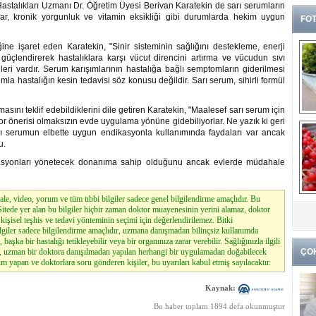
Hastalıkları Uzmanı Dr. Öğretim Üyesi Berivan Karatekin de sarı serumların
lar, kronik yorgunluk ve vitamin eksikliği gibi durumlarda hekim uygun
FOT
ne işaret eden Karatekin, "Sinir sisteminin sağlığını destekleme, enerji
 güçlendirerek hastalıklara karşı vücut direncini artırma ve vücudun sıvı
eri vardır. Serum karışımlarının hastalığa bağlı semptomların giderilmesi
umla hastalığın kesin tedavisi söz konusu değildir. Sarı serum, sihirli formül
sını teklif edebildiklerini dile getiren Karatekin, "Maalesef sarı serum için
or önerisi olmaksızın evde uygulama yönüne gidebiliyorlar. Ne yazık ki geri
 serumun elbette uygun endikasyonla kullanımında faydaları var ancak
u.
likasyonları yönetecek donanıma sahip olduğunu ancak evlerde müdahale
le, video, yorum ve tüm tıbbi bilgiler sadece genel bilgilendirme amaçlıdır. Bu
G
. Sitede yer alan bu bilgiler hiçbir zaman doktor muayenesinin yerini alamaz, doktor
k
kişisel teşhis ve tedavi yönteminin seçimi için değerlendirilemez. Bitki
lgiler sadece bilgilendirme amaçlıdır, uzmana danışmadan bilinçsiz kullanımda
, başka bir hastalığı tetikleyebilir veya bir organınıza zarar verebilir. Sağlığınızla ilgili
z, uzman bir doktora danışılmadan yapılan herhangi bir uygulamadan doğabilecek
ÇO
m yapan ve doktorlara soru gönderen kişiler, bu uyarıları kabul etmiş sayılacaktır.
Kaynak:
Bu haber toplam 1894 defa okunmuştur