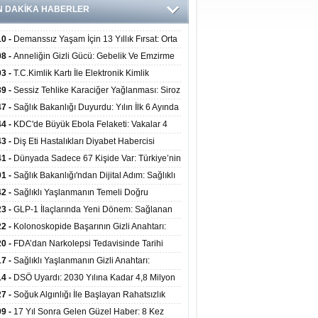
N DAKİKA HABERLER
10 -
Demanssız Yaşam İçin 13 Yıllık Fırsat: Orta
aki Yaşam Tarzı Beyin Sağlığını Belirliyor
08 -
Anneliğin Gizli Gücü: Gebelik Ve Emzirme
lojik Dayanıklılığı Artırabilir Mi?
03 -
T.C.Kimlik Kartı İle Elektronik Kimlik
rulama Yöntemi (Biyometrik Kimlik Doğrulama
39 -
Sessiz Tehlike Karaciğer Yağlanması: Siroz
emi) 07.08.2026
alp Krizine Davetiye Çıkarıyor!
47 -
Sağlık Bakanlığı Duyurdu: Yılın İlk 6 Ayında
inden Fazla Hasta Hiperbarik Oksijen Tedavisi
44 -
KDC'de Büyük Ebola Felaketi: Vakalar 4
 Aştı, Virüste Mutasyon Şüphesi!
43 -
Diş Eti Hastalıkları Diyabet Habercisi
ilir: Ağız Sağlığı Ve Şeker Arasındaki Çift Yönlü
41 -
Dünyada Sadece 67 Kişide Var: Türkiye’nin
Kanıtlandı
 Bundgaard Sendromu Vakası Diyarbakır’da
01 -
Sağlık Bakanlığı'ndan Dijital Adım: Sağlıklı
is Edildi
at Merkezlerinde Uzaktan Danışmanlık Dönemi
42 -
Sağlıklı Yaşlanmanın Temeli Doğru
ladı
enmeden Geçiyor: İleri Yaşta Hangi Besin
23 -
GLP-1 İlaçlarında Yeni Dönem: Sağlanan
erine İhtiyaç Duyuluyor?
alar Yalnızca Kilo Kaybıyla Sınırlı Değil
22 -
Kolonoskopide Başarının Gizli Anahtarı:
rsiz Bağırsak Temizliği Poliplerin Gözden
20 -
FDA’dan Narkolepsi Tedavisinde Tarihi
masına Neden Oluyor
: Oreksin Sistemini Hedefleyen İlk İlaç
17 -
Sağlıklı Yaşlanmanın Gizli Anahtarı:
lanıma Sunuldu
nli Kuvvet Antrenmanı Kas Ve Kemik Sağlığını
14 -
DSÖ Uyardı: 2030 Yılına Kadar 4,8 Milyon
uyor
ire ve Ebe Açığı Oluşabilir
27 -
Soğuk Algınlığı İle Başlayan Rahatsızlık
ciğer Yetmezliği Çıktı: 17 Yıl Sonra Nakille
09 -
17 Yıl Sonra Gelen Güzel Haber: 8 Kez