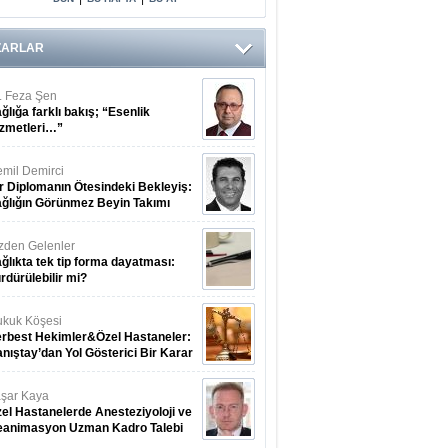
ZARLAR
. Feza Şen
ğlığa farklı bakış; “Esenlik
zmetleri…”
mil Demirci
r Diplomanın Ötesindeki Bekleyiş:
ğlığın Görünmez Beyin Takımı
zden Gelenler
ğlıkta tek tip forma dayatması:
rdürülebilir mi?
kuk Köşesi
rbest Hekimler&Özel Hastaneler:
nıştay’dan Yol Gösterici Bir Karar
şar Kaya
el Hastanelerde Anesteziyoloji ve
eanimasyon Uzman Kadro Talebi