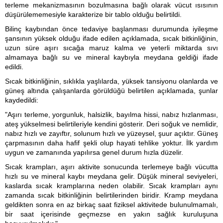
terleme mekanizmasının bozulmasına bağlı olarak vücut ısısının
düşürülememesiyle karakterize bir tablo olduğu belirtildi.
Bilinç kaybından önce tedaviye başlanması durumunda iyileşme
şansının yüksek olduğu ifade edilen açıklamada, sıcak bitkinliğinin,
uzun süre aşırı sıcağa maruz kalma ve yeterli miktarda sıvı
almamaya bağlı su ve mineral kaybıyla meydana geldiği ifade
edildi.
Sıcak bitkinliğinin, sıklıkla yaşlılarda, yüksek tansiyonu olanlarda ve
güneş altında çalışanlarda görüldüğü belirtilen açıklamada, şunlar
kaydedildi:
"Aşırı terleme, yorgunluk, halsizlik, bayılma hissi, nabız hızlanması,
ateş yükselmesi belirtileriyle kendini gösterir. Deri soğuk ve nemlidir,
nabız hızlı ve zayıftır, solunum hızlı ve yüzeysel, şuur açıktır. Güneş
çarpmasının daha hafif şekli olup hayati tehlike yoktur. İlk yardım
uygun ve zamanında yapılırsa genel durum hızla düzelir.
Sıcak krampları, aşırı aktivite sonucunda terlemeye bağlı vücutta
hızlı su ve mineral kaybı meydana gelir. Düşük mineral seviyeleri,
kaslarda sıcak kramplarına neden olabilir. Sıcak krampları aynı
zamanda sıcak bitkinliğinin belirtilerinden biridir. Kramp meydana
geldikten sonra en az birkaç saat fiziksel aktivitede bulunulmamalı,
bir saat içerisinde geçmezse en yakın sağlık kuruluşuna