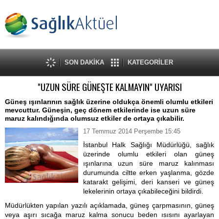
SON DAKİKA
KATEGORİLER
"UZUN SÜRE GÜNEŞTE KALMAYIN" UYARISI
Güneş ışınlarının sağlık üzerine oldukça önemli olumlu etkileri
mevcuttur. Güneşin, geç dönem etkilerinde ise uzun süre
maruz kalındığında olumsuz etkiler de ortaya çıkabilir.
17 Temmuz 2014 Perşembe 15:45
İstanbul Halk Sağlığı Müdürlüğü, sağlık
üzerinde olumlu etkileri olan güneş
ışınlarına uzun süre maruz kalınması
durumunda ciltte erken yaşlanma, gözde
katarakt gelişimi, deri kanseri ve güneş
lekelerinin ortaya çıkabileceğini bildirdi.
Müdürlükten yapılan yazılı açıklamada, güneş çarpmasının, güneş
veya aşırı sıcağa maruz kalma sonucu beden ısısını ayarlayan