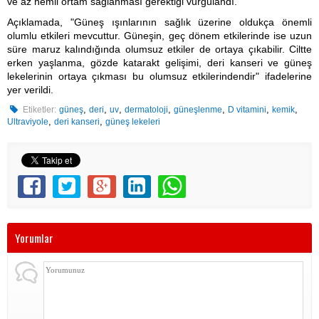
ve az nemli ortam sağlanması gerektiği vurgulandı.
Açıklamada, "Güneş ışınlarının sağlık üzerine oldukça önemli
olumlu etkileri mevcuttur. Güneşin, geç dönem etkilerinde ise uzun
süre maruz kalındığında olumsuz etkiler de ortaya çıkabilir. Ciltte
erken yaşlanma, gözde katarakt gelişimi, deri kanseri ve güneş
lekelerinin ortaya çıkması bu olumsuz etkilerindendir" ifadelerine
yer verildi.
,
,
,
,
,
,
,
Etiketler:
güneş
deri
uv
dermatoloji
güneşlenme
D vitamini
kemik
,
,
Ultraviyole
deri kanseri
güneş lekeleri
Yorumlar