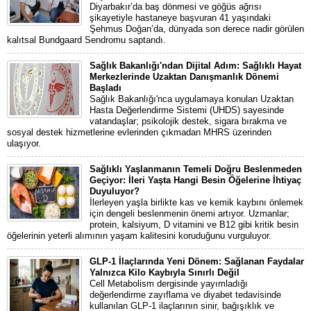
Diyarbakır’da baş dönmesi ve göğüs ağrısı
şikayetiyle hastaneye başvuran 41 yaşındaki
Şehmus Doğan’da, dünyada son derece nadir görülen
kalıtsal Bundgaard Sendromu saptandı.
Sağlık Bakanlığı'ndan Dijital Adım: Sağlıklı Hayat
Merkezlerinde Uzaktan Danışmanlık Dönemi
Başladı
Sağlık Bakanlığı'nca uygulamaya konulan Uzaktan
Hasta Değerlendirme Sistemi (UHDS) sayesinde
vatandaşlar; psikolojik destek, sigara bırakma ve
sosyal destek hizmetlerine evlerinden çıkmadan MHRS üzerinden
ulaşıyor.
Sağlıklı Yaşlanmanın Temeli Doğru Beslenmeden
Geçiyor: İleri Yaşta Hangi Besin Öğelerine İhtiyaç
Duyuluyor?
İlerleyen yaşla birlikte kas ve kemik kaybını önlemek
için dengeli beslenmenin önemi artıyor. Uzmanlar;
protein, kalsiyum, D vitamini ve B12 gibi kritik besin
öğelerinin yeterli alımının yaşam kalitesini koruduğunu vurguluyor.
GLP-1 İlaçlarında Yeni Dönem: Sağlanan Faydalar
Yalnızca Kilo Kaybıyla Sınırlı Değil
Cell Metabolism dergisinde yayımladığı
değerlendirme zayıflama ve diyabet tedavisinde
kullanılan GLP-1 ilaçlarının sinir, bağışıklık ve