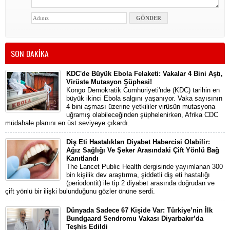
SON DAKİKA
KDC'de Büyük Ebola Felaketi: Vakalar 4 Bini Aştı,
Virüste Mutasyon Şüphesi!
Kongo Demokratik Cumhuriyeti'nde (KDC) tarihin en
büyük ikinci Ebola salgını yaşanıyor. Vaka sayısının
4 bini aşması üzerine yetkililer virüsün mutasyona
uğramış olabileceğinden şüphelenirken, Afrika CDC
müdahale planını en üst seviyeye çıkardı.
Diş Eti Hastalıkları Diyabet Habercisi Olabilir:
Ağız Sağlığı Ve Şeker Arasındaki Çift Yönlü Bağ
Kanıtlandı
The Lancet Public Health dergisinde yayımlanan 300
bin kişilik dev araştırma, şiddetli diş eti hastalığı
(periodontit) ile tip 2 diyabet arasında doğrudan ve
çift yönlü bir ilişki bulunduğunu gözler önüne serdi.
Dünyada Sadece 67 Kişide Var: Türkiye’nin İlk
Bundgaard Sendromu Vakası Diyarbakır’da
Teşhis Edildi