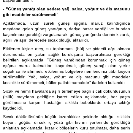
başvurulmalıdır."
- "Güneş yanığı olan yerlere yağ, salça, yoğurt ve diş macunu
gibi maddeler sürülmemeli"
Açıklamada, uzun süreli güneş ışığına maruz kalındığında
meydana gelen güneş yanığının, deriye hasar verdiği ve bundan
kaçınılması gerektiği vurgulanarak, güneş yanığında derinin kızarık,
ağrılı ve aşırı derecede sıcak olduğu aktarıldı.
Etkilenen kişide ateş, su toplanması (bül) ve şiddetli ağrı olması
durumunda en yakın sağlık kuruluşuna başvurulması gerektiği
belirtilen açıklamada, "Güneş yanığından korunmak için güneş
ışığına maruz kalmaktan kaçınılmalı, güneş yanığı olan yerler
soğuk su ile silinmeli, etkilenmiş bölgelere nemlendirici tıbbi losyon
sürülmelidir. Yağ, salça, yoğurt ve diş macunu gibi maddeler
kesinlikle sürülmemeli, büller patlatılmamalıdır" ifadeleri kullanıldı.
Sıcak ve nemli havalarda aşırı terlemeye bağlı sıcak döküntüsünün
(isilik) meydana geldiğine işaret edilen açıklamada, her yaşta
görülmesine karşın, hastalığın sıklıkla bebeklerde ortaya çıktığı
kaydedildi.
Sıcak döküntüsünün küçük kızarıklıklar şeklinde olduğu, sıklıkla
boyun, göğüs, dirsek iç yüzü gibi kıvrım yerlerinde görüldüğü
anlatılan açıklamada, kızarık bölgelerin kuru tutulması, daha serin