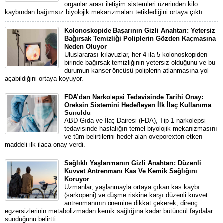
organlar arası iletişim sistemleri üzerinden kilo
kaybından bağımsız biyolojik mekanizmaları tetiklediğini ortaya çıktı
Kolonoskopide Başarının Gizli Anahtarı: Yetersiz
Bağırsak Temizliği Poliplerin Gözden Kaçmasına
Neden Oluyor
Uluslararası kılavuzlar, her 4 ila 5 kolonoskopiden
birinde bağırsak temizliğinin yetersiz olduğunu ve bu
durumun kanser öncüsü poliplerin atlanmasına yol
açabildiğini ortaya koyuyor.
FDA’dan Narkolepsi Tedavisinde Tarihi Onay:
Oreksin Sistemini Hedefleyen İlk İlaç Kullanıma
Sunuldu
ABD Gıda ve İlaç Dairesi (FDA), Tip 1 narkolepsi
tedavisinde hastalığın temel biyolojik mekanizmasını
ve tüm belirtilerini hedef alan oveporexton etken
maddeli ilk ilaca onay verdi.
Sağlıklı Yaşlanmanın Gizli Anahtarı: Düzenli
Kuvvet Antrenmanı Kas Ve Kemik Sağlığını
Koruyor
Uzmanlar, yaşlanmayla ortaya çıkan kas kaybı
(sarkopeni) ve düşme riskine karşı düzenli kuvvet
antrenmanının önemine dikkat çekerek, direnç
egzersizlerinin metabolizmadan kemik sağlığına kadar bütüncül faydalar
sunduğunu belirtti.