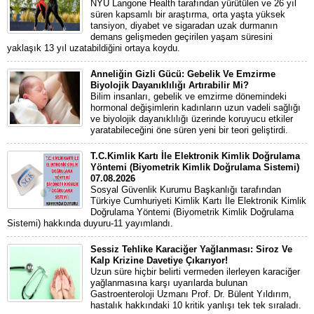
NYU Langone Health tarafından yürütülen ve 26 yıl
süren kapsamlı bir araştırma, orta yaşta yüksek
tansiyon, diyabet ve sigaradan uzak durmanın
demans gelişmeden geçirilen yaşam süresini
yaklaşık 13 yıl uzatabildiğini ortaya koydu.
Anneliğin Gizli Gücü: Gebelik Ve Emzirme
Biyolojik Dayanıklılığı Artırabilir Mi?
Bilim insanları, gebelik ve emzirme dönemindeki
hormonal değişimlerin kadınların uzun vadeli sağlığı
ve biyolojik dayanıklılığı üzerinde koruyucu etkiler
yaratabileceğini öne süren yeni bir teori geliştirdi.
T.C.Kimlik Kartı İle Elektronik Kimlik Doğrulama
Yöntemi (Biyometrik Kimlik Doğrulama Sistemi)
07.08.2026
Sosyal Güvenlik Kurumu Başkanlığı tarafından
Türkiye Cumhuriyeti Kimlik Kartı İle Elektronik Kimlik
Doğrulama Yöntemi (Biyometrik Kimlik Doğrulama
Sistemi) hakkında duyuru-11 yayımlandı.
Sessiz Tehlike Karaciğer Yağlanması: Siroz Ve
Kalp Krizine Davetiye Çıkarıyor!
Uzun süre hiçbir belirti vermeden ilerleyen karaciğer
yağlanmasına karşı uyarılarda bulunan
Gastroenteroloji Uzmanı Prof. Dr. Bülent Yıldırım,
hastalık hakkındaki 10 kritik yanlışı tek tek sıraladı.