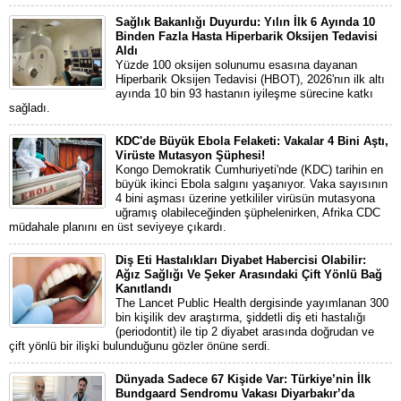
Sağlık Bakanlığı Duyurdu: Yılın İlk 6 Ayında 10
Binden Fazla Hasta Hiperbarik Oksijen Tedavisi
Aldı
Yüzde 100 oksijen solunumu esasına dayanan
Hiperbarik Oksijen Tedavisi (HBOT), 2026'nın ilk altı
ayında 10 bin 93 hastanın iyileşme sürecine katkı
sağladı.
KDC'de Büyük Ebola Felaketi: Vakalar 4 Bini Aştı,
Virüste Mutasyon Şüphesi!
Kongo Demokratik Cumhuriyeti'nde (KDC) tarihin en
büyük ikinci Ebola salgını yaşanıyor. Vaka sayısının
4 bini aşması üzerine yetkililer virüsün mutasyona
uğramış olabileceğinden şüphelenirken, Afrika CDC
müdahale planını en üst seviyeye çıkardı.
Diş Eti Hastalıkları Diyabet Habercisi Olabilir:
Ağız Sağlığı Ve Şeker Arasındaki Çift Yönlü Bağ
Kanıtlandı
The Lancet Public Health dergisinde yayımlanan 300
bin kişilik dev araştırma, şiddetli diş eti hastalığı
(periodontit) ile tip 2 diyabet arasında doğrudan ve
çift yönlü bir ilişki bulunduğunu gözler önüne serdi.
Dünyada Sadece 67 Kişide Var: Türkiye’nin İlk
Bundgaard Sendromu Vakası Diyarbakır’da