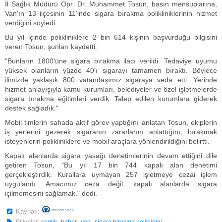
İl Sağlık Müdürü Opr. Dr. Muhammet Tosun, basın mensuplarına,
Van'ın 13 ilçesinin 11'inde sigara bırakma polikliniklerinin hizmet
verdiğini söyledi.
Bu yıl içinde polikliniklere 2 bin 614 kişinin başvurduğu bilgisini
veren Tosun, şunları kaydetti:
"Bunların 1800'üne sigara bırakma ilacı verildi. Tedaviye uyumu
yüksek olanların yüzde 40'ı sigarayı tamamen bıraktı. Böylece
ilimizde yaklaşık 800 vatandaşımız sigaraya veda etti. Yerinde
hizmet anlayışıyla kamu kurumları, belediyeler ve özel işletmelerde
sigara bırakma eğitimleri verdik. Talep edilen kurumlara giderek
destek sağladık."
Mobil timlerin sahada aktif görev yaptığını anlatan Tosun, ekiplerin
iş yerlerini gezerek sigaranın zararlarını anlattığını, bırakmak
isteyenlerin polikliniklere ve mobil araçlara yönlendirildiğini belirtti.
Kapalı alanlarda sigara yasağı denetimlerinin devam ettiğini dile
getiren Tosun, "Bu yıl 17 bin 744 kapalı alan denetimi
gerçekleştirdik. Kurallara uymayan 257 işletmeye cezai işlem
uygulandı. Amacımız ceza değil, kapalı alanlarda sigara
içilmemesini sağlamak." dedi.
Kaynak:
,
,
,