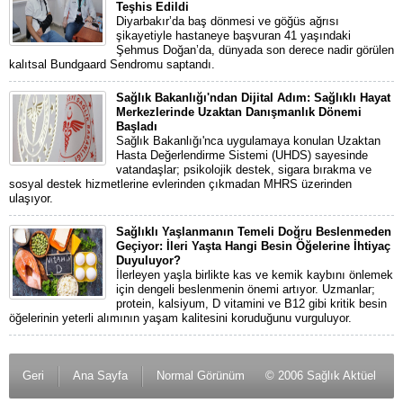
Teşhis Edildi
Diyarbakır’da baş dönmesi ve göğüs ağrısı
şikayetiyle hastaneye başvuran 41 yaşındaki
Şehmus Doğan’da, dünyada son derece nadir görülen
kalıtsal Bundgaard Sendromu saptandı.
Sağlık Bakanlığı'ndan Dijital Adım: Sağlıklı Hayat
Merkezlerinde Uzaktan Danışmanlık Dönemi
Başladı
Sağlık Bakanlığı'nca uygulamaya konulan Uzaktan
Hasta Değerlendirme Sistemi (UHDS) sayesinde
vatandaşlar; psikolojik destek, sigara bırakma ve
sosyal destek hizmetlerine evlerinden çıkmadan MHRS üzerinden
ulaşıyor.
Sağlıklı Yaşlanmanın Temeli Doğru Beslenmeden
Geçiyor: İleri Yaşta Hangi Besin Öğelerine İhtiyaç
Duyuluyor?
İlerleyen yaşla birlikte kas ve kemik kaybını önlemek
için dengeli beslenmenin önemi artıyor. Uzmanlar;
protein, kalsiyum, D vitamini ve B12 gibi kritik besin
öğelerinin yeterli alımının yaşam kalitesini koruduğunu vurguluyor.
Geri
Ana Sayfa
Normal Görünüm
© 2006 Sağlık Aktüel