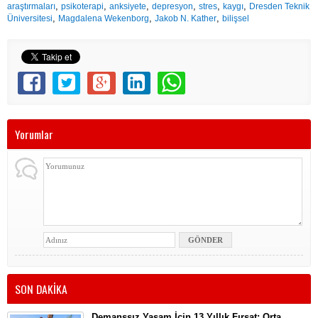
,
,
,
,
,
,
araştırmaları
psikoterapi
anksiyete
depresyon
stres
kaygı
Dresden Teknik
,
,
,
Üniversitesi
Magdalena Wekenborg
Jakob N. Kather
bilişsel
Yorumlar
SON DAKİKA
Demanssız Yaşam İçin 13 Yıllık Fırsat: Orta