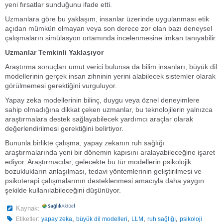
yeni fırsatlar sunduğunu ifade etti.
Uzmanlara göre bu yaklaşım, insanlar üzerinde uygulanması etik
açıdan mümkün olmayan veya son derece zor olan bazı deneysel
çalışmaların simülasyon ortamında incelenmesine imkan tanıyabilir.
Uzmanlar Temkinli Yaklaşıyor
Araştırma sonuçları umut verici bulunsa da bilim insanları, büyük dil
modellerinin gerçek insan zihninin yerini alabilecek sistemler olarak
görülmemesi gerektiğini vurguluyor.
Yapay zeka modellerinin bilinç, duygu veya öznel deneyimlere
sahip olmadığına dikkat çeken uzmanlar, bu teknolojilerin yalnızca
araştırmalara destek sağlayabilecek yardımcı araçlar olarak
değerlendirilmesi gerektiğini belirtiyor.
Bununla birlikte çalışma, yapay zekanın ruh sağlığı
araştırmalarında yeni bir dönemin kapısını aralayabileceğine işaret
ediyor. Araştırmacılar, gelecekte bu tür modellerin psikolojik
bozuklukların anlaşılması, tedavi yöntemlerinin geliştirilmesi ve
psikoterapi çalışmalarının desteklenmesi amacıyla daha yaygın
şekilde kullanılabileceğini düşünüyor.
Kaynak:
,
,
,
,
Etiketler:
yapay zeka
büyük dil modelleri
LLM
ruh sağlığı
psikoloji