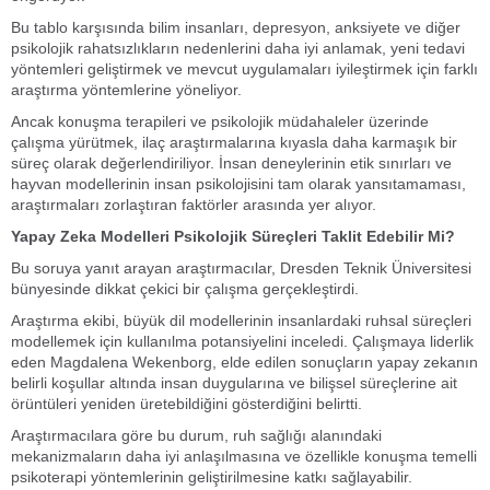
Bu tablo karşısında bilim insanları, depresyon, anksiyete ve diğer
psikolojik rahatsızlıkların nedenlerini daha iyi anlamak, yeni tedavi
yöntemleri geliştirmek ve mevcut uygulamaları iyileştirmek için farklı
araştırma yöntemlerine yöneliyor.
Ancak konuşma terapileri ve psikolojik müdahaleler üzerinde
çalışma yürütmek, ilaç araştırmalarına kıyasla daha karmaşık bir
süreç olarak değerlendiriliyor. İnsan deneylerinin etik sınırları ve
hayvan modellerinin insan psikolojisini tam olarak yansıtamaması,
araştırmaları zorlaştıran faktörler arasında yer alıyor.
Yapay Zeka Modelleri Psikolojik Süreçleri Taklit Edebilir Mi?
Bu soruya yanıt arayan araştırmacılar, Dresden Teknik Üniversitesi
bünyesinde dikkat çekici bir çalışma gerçekleştirdi.
Araştırma ekibi, büyük dil modellerinin insanlardaki ruhsal süreçleri
modellemek için kullanılma potansiyelini inceledi. Çalışmaya liderlik
eden Magdalena Wekenborg, elde edilen sonuçların yapay zekanın
belirli koşullar altında insan duygularına ve bilişsel süreçlerine ait
örüntüleri yeniden üretebildiğini gösterdiğini belirtti.
Araştırmacılara göre bu durum, ruh sağlığı alanındaki
mekanizmaların daha iyi anlaşılmasına ve özellikle konuşma temelli
psikoterapi yöntemlerinin geliştirilmesine katkı sağlayabilir.