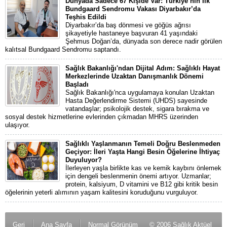
Dünyada Sadece 67 Kişide Var: Türkiye’nin İlk
Bundgaard Sendromu Vakası Diyarbakır’da
Teşhis Edildi
Diyarbakır’da baş dönmesi ve göğüs ağrısı
şikayetiyle hastaneye başvuran 41 yaşındaki
Şehmus Doğan’da, dünyada son derece nadir görülen
kalıtsal Bundgaard Sendromu saptandı.
Sağlık Bakanlığı'ndan Dijital Adım: Sağlıklı Hayat
Merkezlerinde Uzaktan Danışmanlık Dönemi
Başladı
Sağlık Bakanlığı'nca uygulamaya konulan Uzaktan
Hasta Değerlendirme Sistemi (UHDS) sayesinde
vatandaşlar; psikolojik destek, sigara bırakma ve
sosyal destek hizmetlerine evlerinden çıkmadan MHRS üzerinden
ulaşıyor.
Sağlıklı Yaşlanmanın Temeli Doğru Beslenmeden
Geçiyor: İleri Yaşta Hangi Besin Öğelerine İhtiyaç
Duyuluyor?
İlerleyen yaşla birlikte kas ve kemik kaybını önlemek
için dengeli beslenmenin önemi artıyor. Uzmanlar;
protein, kalsiyum, D vitamini ve B12 gibi kritik besin
öğelerinin yeterli alımının yaşam kalitesini koruduğunu vurguluyor.
Geri
Ana Sayfa
Normal Görünüm
© 2006 Sağlık Aktüel