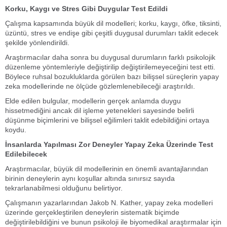
Korku, Kaygı ve Stres Gibi Duygular Test Edildi
Çalışma kapsamında büyük dil modelleri; korku, kaygı, öfke, tiksinti,
üzüntü, stres ve endişe gibi çeşitli duygusal durumları taklit edecek
şekilde yönlendirildi.
Araştırmacılar daha sonra bu duygusal durumların farklı psikolojik
düzenleme yöntemleriyle değiştirilip değiştirilemeyeceğini test etti.
Böylece ruhsal bozukluklarda görülen bazı bilişsel süreçlerin yapay
zeka modellerinde ne ölçüde gözlemlenebileceği araştırıldı.
Elde edilen bulgular, modellerin gerçek anlamda duygu
hissetmediğini ancak dil işleme yetenekleri sayesinde belirli
düşünme biçimlerini ve bilişsel eğilimleri taklit edebildiğini ortaya
koydu.
İnsanlarda Yapılması Zor Deneyler Yapay Zeka Üzerinde Test
Edilebilecek
Araştırmacılar, büyük dil modellerinin en önemli avantajlarından
birinin deneylerin aynı koşullar altında sınırsız sayıda
tekrarlanabilmesi olduğunu belirtiyor.
Çalışmanın yazarlarından Jakob N. Kather, yapay zeka modelleri
üzerinde gerçekleştirilen deneylerin sistematik biçimde
değiştirilebildiğini ve bunun psikoloji ile biyomedikal araştırmalar için