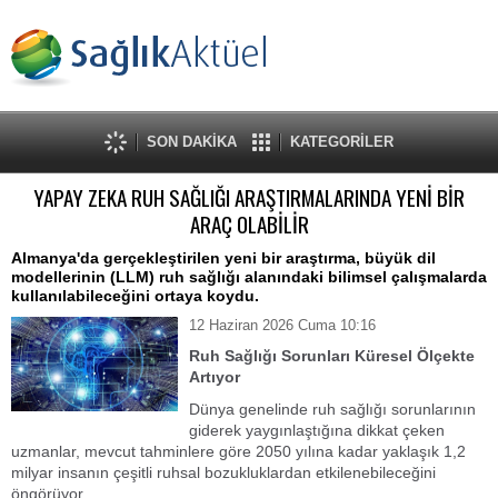
SON DAKİKA
KATEGORİLER
YAPAY ZEKA RUH SAĞLIĞI ARAŞTIRMALARINDA YENİ BİR
ARAÇ OLABİLİR
Almanya'da gerçekleştirilen yeni bir araştırma, büyük dil
modellerinin (LLM) ruh sağlığı alanındaki bilimsel çalışmalarda
kullanılabileceğini ortaya koydu.
12 Haziran 2026 Cuma 10:16
Ruh Sağlığı Sorunları Küresel Ölçekte
Artıyor
Dünya genelinde ruh sağlığı sorunlarının
giderek yaygınlaştığına dikkat çeken
uzmanlar, mevcut tahminlere göre 2050 yılına kadar yaklaşık 1,2
milyar insanın çeşitli ruhsal bozukluklardan etkilenebileceğini
öngörüyor.