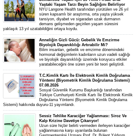
Yaştaki Yaşam Tarzı Beyin Sağlığını Belirliyor
NYU Langone Health tarafından yürütülen ve 26 yıl
süren kapsamlı bir araştırma, orta yaşta yüksek
tansiyon, diyabet ve sigaradan uzak durmanın
demans gelişmeden geçirilen yaşam süresini
yaklaşık 13 yıl uzatabildiğini ortaya koydu.
Anneliğin Gizli Gücü: Gebelik Ve Emzirme
Biyolojik Dayanıklılığı Artırabilir Mi?
Bilim insanları, gebelik ve emzirme dönemindeki
hormonal değişimlerin kadınların uzun vadeli sağlığı
ve biyolojik dayanıklılığı üzerinde koruyucu etkiler
yaratabileceğini öne süren yeni bir teori geliştirdi.
T.C.Kimlik Kartı İle Elektronik Kimlik Doğrulama
Yöntemi (Biyometrik Kimlik Doğrulama Sistemi)
07.08.2026
Sosyal Güvenlik Kurumu Başkanlığı tarafından
Türkiye Cumhuriyeti Kimlik Kartı İle Elektronik Kimlik
Doğrulama Yöntemi (Biyometrik Kimlik Doğrulama
Sistemi) hakkında duyuru-11 yayımlandı.
Sessiz Tehlike Karaciğer Yağlanması: Siroz Ve
Kalp Krizine Davetiye Çıkarıyor!
Uzun süre hiçbir belirti vermeden ilerleyen karaciğer
yağlanmasına karşı uyarılarda bulunan
Gastroenteroloji Uzmanı Prof. Dr. Bülent Yıldırım,