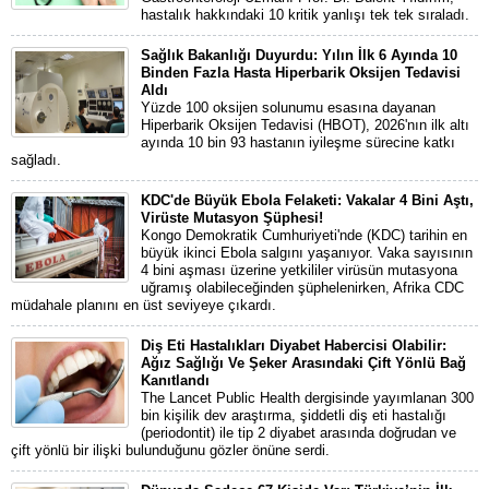
hastalık hakkındaki 10 kritik yanlışı tek tek sıraladı.
Sağlık Bakanlığı Duyurdu: Yılın İlk 6 Ayında 10
Binden Fazla Hasta Hiperbarik Oksijen Tedavisi
Aldı
Yüzde 100 oksijen solunumu esasına dayanan
Hiperbarik Oksijen Tedavisi (HBOT), 2026'nın ilk altı
ayında 10 bin 93 hastanın iyileşme sürecine katkı
sağladı.
KDC'de Büyük Ebola Felaketi: Vakalar 4 Bini Aştı,
Virüste Mutasyon Şüphesi!
Kongo Demokratik Cumhuriyeti'nde (KDC) tarihin en
büyük ikinci Ebola salgını yaşanıyor. Vaka sayısının
4 bini aşması üzerine yetkililer virüsün mutasyona
uğramış olabileceğinden şüphelenirken, Afrika CDC
müdahale planını en üst seviyeye çıkardı.
Diş Eti Hastalıkları Diyabet Habercisi Olabilir:
Ağız Sağlığı Ve Şeker Arasındaki Çift Yönlü Bağ
Kanıtlandı
The Lancet Public Health dergisinde yayımlanan 300
bin kişilik dev araştırma, şiddetli diş eti hastalığı
(periodontit) ile tip 2 diyabet arasında doğrudan ve
çift yönlü bir ilişki bulunduğunu gözler önüne serdi.