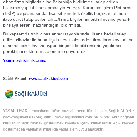
cihaz firma bilgilerinin ise Bakanlığa bildirilmesi, talep edilen
bildirimin yapılabilmesi amacıyla Entegre Kurumsal İşlem Platformu
(EKİP) uygulamasında, lisans/hizmet/ek özellik başlıkları altında
ilave ücret talep edilen cihaz/firma bilgilerinin bildirilmesine yönelik
bir kayıt ekranı hazırlandığını bildirmiştir.
Bu kapsamda tıbbi cihaz entegrasyonlarında, lisans bedeli talep
edilen cihazlar ile buna ilişkin ücret talep eden firmaların kayıt altına
alınması için kılavuza uygun bir şekilde bildirimlerin yapılması
gerektiğini sektörümüze önemle duyururuz.
Yazının aslı için tıklayınız
Sağlık Aktüel -
www.saglikaktuel.com
YASAL UYARI:
Yayınlanan köşe yazısı/haberin tüm hakları Sağlık Aktüel’e
(
www.saglikaktuel.com
) aittir.
www.saglikaktuel.com
biçiminde aktif bağlantı
kurulabilir, açık kaynak gösterilmek kaydıyla içerik kullanılabilir. Açık kaynak
göstermeden yapılan alıntılar için yasal işlem uygulanacaktır.