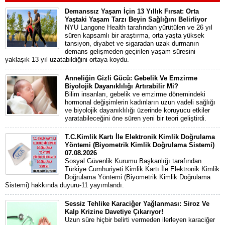
Demanssız Yaşam İçin 13 Yıllık Fırsat: Orta
Yaştaki Yaşam Tarzı Beyin Sağlığını Belirliyor
NYU Langone Health tarafından yürütülen ve 26 yıl
süren kapsamlı bir araştırma, orta yaşta yüksek
tansiyon, diyabet ve sigaradan uzak durmanın
demans gelişmeden geçirilen yaşam süresini
yaklaşık 13 yıl uzatabildiğini ortaya koydu.
Anneliğin Gizli Gücü: Gebelik Ve Emzirme
Biyolojik Dayanıklılığı Artırabilir Mi?
Bilim insanları, gebelik ve emzirme dönemindeki
hormonal değişimlerin kadınların uzun vadeli sağlığı
ve biyolojik dayanıklılığı üzerinde koruyucu etkiler
yaratabileceğini öne süren yeni bir teori geliştirdi.
T.C.Kimlik Kartı İle Elektronik Kimlik Doğrulama
Yöntemi (Biyometrik Kimlik Doğrulama Sistemi)
07.08.2026
Sosyal Güvenlik Kurumu Başkanlığı tarafından
Türkiye Cumhuriyeti Kimlik Kartı İle Elektronik Kimlik
Doğrulama Yöntemi (Biyometrik Kimlik Doğrulama
Sistemi) hakkında duyuru-11 yayımlandı.
Sessiz Tehlike Karaciğer Yağlanması: Siroz Ve
Kalp Krizine Davetiye Çıkarıyor!
Uzun süre hiçbir belirti vermeden ilerleyen karaciğer