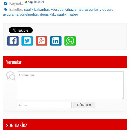
Kaynak:
,
,
,
Etiketler:
saglik bakanligi
ybu tibbi cihaz entegrasyonları
duyuru
,
,
,
uygulama yonetmeligi
degisiklik
saglik
haber
Yorumlar
SON DAKİKA