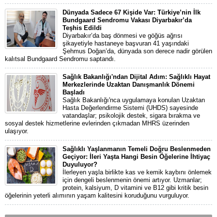
Dünyada Sadece 67 Kişide Var: Türkiye’nin İlk
Bundgaard Sendromu Vakası Diyarbakır’da
Teşhis Edildi
Diyarbakır’da baş dönmesi ve göğüs ağrısı
şikayetiyle hastaneye başvuran 41 yaşındaki
Şehmus Doğan’da, dünyada son derece nadir görülen
kalıtsal Bundgaard Sendromu saptandı.
Sağlık Bakanlığı'ndan Dijital Adım: Sağlıklı Hayat
Merkezlerinde Uzaktan Danışmanlık Dönemi
Başladı
Sağlık Bakanlığı'nca uygulamaya konulan Uzaktan
Hasta Değerlendirme Sistemi (UHDS) sayesinde
vatandaşlar; psikolojik destek, sigara bırakma ve
sosyal destek hizmetlerine evlerinden çıkmadan MHRS üzerinden
ulaşıyor.
Sağlıklı Yaşlanmanın Temeli Doğru Beslenmeden
Geçiyor: İleri Yaşta Hangi Besin Öğelerine İhtiyaç
Duyuluyor?
İlerleyen yaşla birlikte kas ve kemik kaybını önlemek
için dengeli beslenmenin önemi artıyor. Uzmanlar;
protein, kalsiyum, D vitamini ve B12 gibi kritik besin
öğelerinin yeterli alımının yaşam kalitesini koruduğunu vurguluyor.