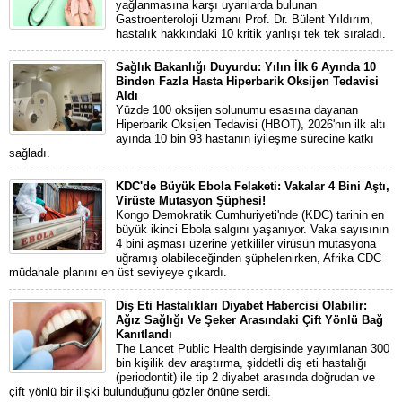
yağlanmasına karşı uyarılarda bulunan
Gastroenteroloji Uzmanı Prof. Dr. Bülent Yıldırım,
hastalık hakkındaki 10 kritik yanlışı tek tek sıraladı.
Sağlık Bakanlığı Duyurdu: Yılın İlk 6 Ayında 10
Binden Fazla Hasta Hiperbarik Oksijen Tedavisi
Aldı
Yüzde 100 oksijen solunumu esasına dayanan
Hiperbarik Oksijen Tedavisi (HBOT), 2026'nın ilk altı
ayında 10 bin 93 hastanın iyileşme sürecine katkı
sağladı.
KDC'de Büyük Ebola Felaketi: Vakalar 4 Bini Aştı,
Virüste Mutasyon Şüphesi!
Kongo Demokratik Cumhuriyeti'nde (KDC) tarihin en
büyük ikinci Ebola salgını yaşanıyor. Vaka sayısının
4 bini aşması üzerine yetkililer virüsün mutasyona
uğramış olabileceğinden şüphelenirken, Afrika CDC
müdahale planını en üst seviyeye çıkardı.
Diş Eti Hastalıkları Diyabet Habercisi Olabilir:
Ağız Sağlığı Ve Şeker Arasındaki Çift Yönlü Bağ
Kanıtlandı
The Lancet Public Health dergisinde yayımlanan 300
bin kişilik dev araştırma, şiddetli diş eti hastalığı
(periodontit) ile tip 2 diyabet arasında doğrudan ve
çift yönlü bir ilişki bulunduğunu gözler önüne serdi.