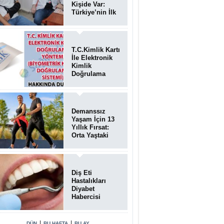
Kişide Var:
Türkiye’nin İlk
Bundgaard
Sendromu
Vakası
Diyarbakır’da
T.C.Kimlik Kartı
Teşhis Edildi
İle Elektronik
Kimlik
Doğrulama
Yöntemi
(Biyometrik
Kimlik
Doğrulama
Demanssız
Sistemi)
Yaşam İçin 13
07.08.2026
Yıllık Fırsat:
Orta Yaştaki
Yaşam Tarzı
Beyin Sağlığını
Belirliyor
Diş Eti
Hastalıkları
Diyabet
Habercisi
Olabilir: Ağız
Sağlığı Ve
Şeker
|
|
DÜN
BU HAFTA
BU AY