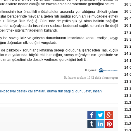
Hay
suz etkilere neden olduğu ve travmaları da beraberinde getirdiğini belirtti.
Redd
10:
Öğre
10:
tirilmesinin ise öncelikli müdahaleler arasında yer aldığına dikkati çeken
aşlar beraberinde meydana gelen ruh sağlığı sorunları ile mücadele etmek
Yasa
10:
yoruz. Dünya Ruh Sağlığı Günü'nde de psikolojik iyi olma halinin sağlığın
Beyn
10:
sahibi coğrafyalarda insanların sadece bedensel sağlık sorunları ile değil
elirtmek isteriz." ifadelerini kullandı.
Yaşa
17:
 ise savaş, kriz ve çatışma durumlarının insanlarda korku, endişe, kaygı
Düz
15:
lığını doğrudan etkilediğini vurguladı.
Fizi
15:
m de psikolojik sorunlar çıkmasına sebep olduğuna işaret eden Taş, küçük
300 
14:
rın duyularında büyük etki bıraktığını, savaş coğrafyasının içerisinde ve
 uzman gözetiminde destek verilmesi gerektiğini belirtti.
Hay
14:
Baş
geli
14:
Kaynak:
Düş
14:
Bu haber toplam 1342 defa okunmuştur
Daki
Kap
13:
Edi
(Roz
13:
sikososyal destek calismalari
,
dunya ruh sagligi gunu
,
afet
,
insani
Gör
13:
Meyv
11:
3,5 
11:
Old
11:
Dev
11:
Oluş
11: