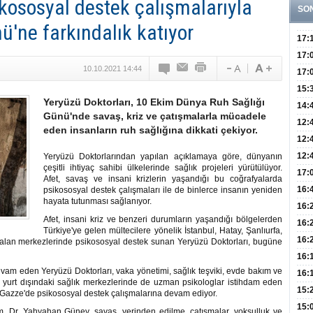
ikososyal destek çalışmalarıyla
SO
'ne farkındalık katıyor
17:
Yaşt
17:
10.10.2021 14:44
Biyo
17:
Doğ
15:
Yeryüzü Doktorları, 10 Ekim Dünya Ruh Sağlığı
Sist
Ve K
14:
Günü'nde savaş, kriz ve çatışmalarla mücadele
10 B
12:
eden insanların ruh sağlığına dikkati çekiyor.
Aldı
Bini
12:
Olab
12:
Yeryüzü Doktorlarından yapılan açıklamaya göre, dünyanın
çeşitli ihtiyaç sahibi ülkelerinde sağlık projeleri yürütülüyor.
Bağ 
İlk
17:
Afet, savaş ve insani krizlerin yaşandığı bu coğrafyalarda
Teşh
Hay
16:
psikososyal destek çalışmaları ile de binlerce insanın yeniden
hayata tutunması sağlanıyor.
Baş
Besl
16:
Afet, insani kriz ve benzeri durumların yaşandığı bölgelerden
Öğel
Fayd
16:
Türkiye'ye gelen mültecilere yönelik İstanbul, Hatay, Şanlıurfa,
Yete
16:
er alan merkezlerinde psikososyal destek sunan Yeryüzü Doktorları, bugüne
Kaç
Onay
16:
evam eden Yeryüzü Doktorları, vaka yönetimi, sağlık teşviki, evde bakım ve
Kul
Düze
16:
a yurt dışındaki sağlık merkezlerinde de uzman psikologlar istihdam eden
Kor
Hemş
15:
e Gazze'de psikososyal destek çalışmalarına devam ediyor.
Kara
15:
. Dr. Yahyahan Güney, savaş, yerinden edilme, çatışmalar, yoksulluk ve