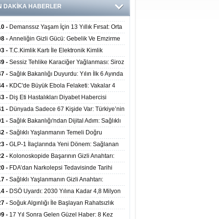
N DAKİKA HABERLER
10 -
Demanssız Yaşam İçin 13 Yıllık Fırsat: Orta
aki Yaşam Tarzı Beyin Sağlığını Belirliyor
08 -
Anneliğin Gizli Gücü: Gebelik Ve Emzirme
lojik Dayanıklılığı Artırabilir Mi?
03 -
T.C.Kimlik Kartı İle Elektronik Kimlik
rulama Yöntemi (Biyometrik Kimlik Doğrulama
39 -
Sessiz Tehlike Karaciğer Yağlanması: Siroz
emi) 07.08.2026
alp Krizine Davetiye Çıkarıyor!
47 -
Sağlık Bakanlığı Duyurdu: Yılın İlk 6 Ayında
inden Fazla Hasta Hiperbarik Oksijen Tedavisi
44 -
KDC'de Büyük Ebola Felaketi: Vakalar 4
 Aştı, Virüste Mutasyon Şüphesi!
43 -
Diş Eti Hastalıkları Diyabet Habercisi
ilir: Ağız Sağlığı Ve Şeker Arasındaki Çift Yönlü
41 -
Dünyada Sadece 67 Kişide Var: Türkiye’nin
Kanıtlandı
 Bundgaard Sendromu Vakası Diyarbakır’da
01 -
Sağlık Bakanlığı'ndan Dijital Adım: Sağlıklı
is Edildi
at Merkezlerinde Uzaktan Danışmanlık Dönemi
42 -
Sağlıklı Yaşlanmanın Temeli Doğru
ladı
enmeden Geçiyor: İleri Yaşta Hangi Besin
23 -
GLP-1 İlaçlarında Yeni Dönem: Sağlanan
erine İhtiyaç Duyuluyor?
alar Yalnızca Kilo Kaybıyla Sınırlı Değil
22 -
Kolonoskopide Başarının Gizli Anahtarı:
rsiz Bağırsak Temizliği Poliplerin Gözden
20 -
FDA’dan Narkolepsi Tedavisinde Tarihi
masına Neden Oluyor
: Oreksin Sistemini Hedefleyen İlk İlaç
17 -
Sağlıklı Yaşlanmanın Gizli Anahtarı:
lanıma Sunuldu
nli Kuvvet Antrenmanı Kas Ve Kemik Sağlığını
14 -
DSÖ Uyardı: 2030 Yılına Kadar 4,8 Milyon
uyor
ire ve Ebe Açığı Oluşabilir
27 -
Soğuk Algınlığı İle Başlayan Rahatsızlık
ciğer Yetmezliği Çıktı: 17 Yıl Sonra Nakille
09 -
17 Yıl Sonra Gelen Güzel Haber: 8 Kez