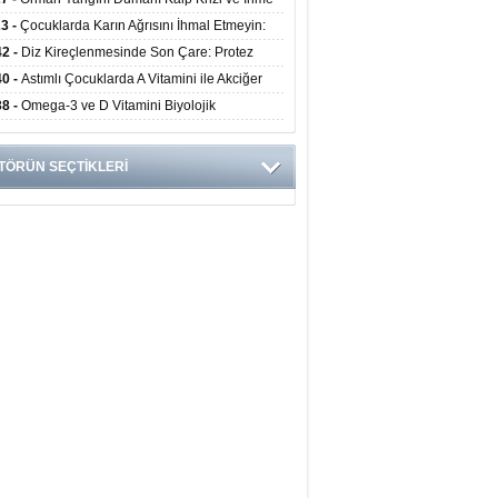
ini Artırıyor
23 -
Çocuklarda Karın Ağrısını İhmal Etmeyin:
disit Habercisi Olabilir
42 -
Diz Kireçlenmesinde Son Çare: Protez
iyatı İle Yaşam Kalitesi Artıyor
40 -
Astımlı Çocuklarda A Vitamini ile Akciğer
mi Arasında Bağlantı Bulundu
38 -
Omega-3 ve D Vitamini Biyolojik
anmayı Yavaşlatabilir
TÖRÜN SEÇTİKLERİ