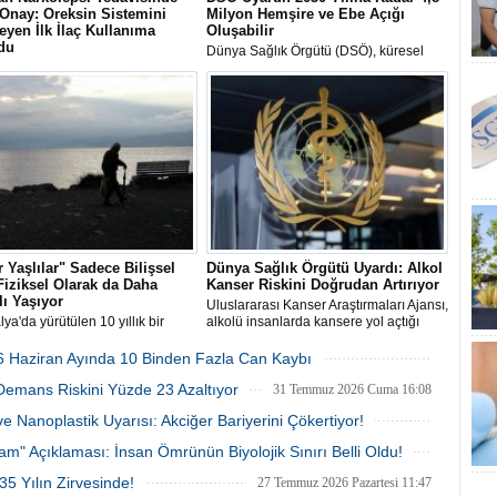
 Onay: Oreksin Sistemini
Milyon Hemşire ve Ebe Açığı
eyen İlk İlaç Kullanıma
Oluşabilir
du
Dünya Sağlık Örgütü (DSÖ), küresel
a ve İlaç Dairesi (FDA), Tip 1
sağlık iş gücüne ilişkin raporunda,
psi tedavisinde hastalığın temel
mevcut eğilimlerin sürmesi halinde
ik mekanizmasını ve tüm
2030 yılına kadar hemşire ve ebe
lerini hedef alan oveporexton
açığının 4,8 milyona ulaşarak sağlık
addeli ilk ilaca onay verdi.
sistemlerini tehdit edeceğini duyurdu.
 Yaşlılar" Sadece Bilişsel
Dünya Sağlık Örgütü Uyardı: Alkol
Fiziksel Olarak da Daha
Kanser Riskini Doğrudan Artırıyor
lı Yaşıyor
Uluslararası Kanser Araştırmaları Ajansı,
lya'da yürütülen 10 yıllık bir
alkolü insanlarda kansere yol açtığı
ma, hafızasını ve zihinsel
kanıtlanmış Grup 1 kanserojen
erini koruyan "süper yaşlıların"
maddeler arasında sınıflandırıyor.
6 Haziran Ayında 10 Binden Fazla Can Kaybı
eye daha az başvurduğunu ve
03 Ağustos 2026 Pazartesi 11:44
Demans Riskini Yüzde 23 Azaltıyor
isklerinin %46 daha düşük
31 Temmuz 2026 Cuma 16:08
nu ortaya koydu.
e Nanoplastik Uyarısı: Akciğer Bariyerini Çökertiyor!
30 Temmuz 2026 Perşembe 13:13
m" Açıklaması: İnsan Ömrünün Biyolojik Sınırı Belli Oldu!
28 Temmuz 2026 Salı 16:36
5 Yılın Zirvesinde!
27 Temmuz 2026 Pazartesi 11:47