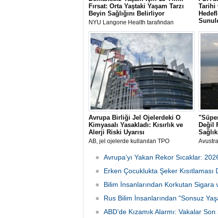
Fırsat: Orta Yaştaki Yaşam Tarzı
Tarihi
Beyin Sağlığını Belirliyor
Hedefl
Sunul
NYU Langone Health tarafından
yürütülen ve 26 yıl süren kapsamlı bir
ABD Gıd
araştırma, orta yaşta yüksek tansiyon,
narkole
diyabet ve sigaradan uzak durmanın
biyoloj
demans gelişmeden geçirilen yaşam
belirti
süresini yaklaşık 13 yıl uzatabildiğini
etken m
ortaya koydu.
Avrupa Birliği Jel Ojelerdeki O
"Süper
Kimyasalı Yasakladı: Kısırlık ve
Değil 
Alerji Riski Uyarısı
Sağlık
AB, jel ojelerde kullanılan TPO
Avustra
maddesini üreme sağlığına yönelik
araştır
muhtemel riskleri sebebiyle yasakladı.
beceril
Avrupa’yı Yakan Rekor Sıcaklar: 202
Uzmanlar, özellikle genç kızları güvenli
hastan
içerikli ürünler tercih etmeleri ve "TPO-
Erken Çocuklukta Şeker Kısıtlaması 
ölüm r
Free" ibaresine dikkat etmeleri
olduğu
Bilim İnsanlarından Korkutan Sigara v
konusunda uyarıyor.
Rus Bilim İnsanlarından "Sonsuz Yaşa
ABD’de Kızamık Alarmı: Vakalar Son 3