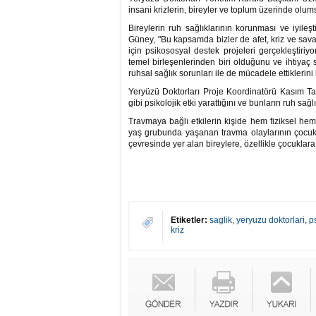
insani krizlerin, bireyler ve toplum üzerinde olum
Bireylerin ruh sağlıklarının korunması ve iyileş
Güney, "Bu kapsamda bizler de afet, kriz ve sav
için psikososyal destek projeleri gerçekleştiri
temel birleşenlerinden biri olduğunu ve ihtiyaç 
ruhsal sağlık sorunları ile de mücadele ettiklerini b
Yeryüzü Doktorları Proje Koordinatörü Kasım Taş
gibi psikolojik etki yarattığını ve bunların ruh sağ
Travmaya bağlı etkilerin kişide hem fiziksel he
yaş grubunda yaşanan travma olaylarının çocukla
çevresinde yer alan bireylere, özellikle çocuklara
Etiketler:
saglik
,
yeryuzu doktorlari
,
p
kriz