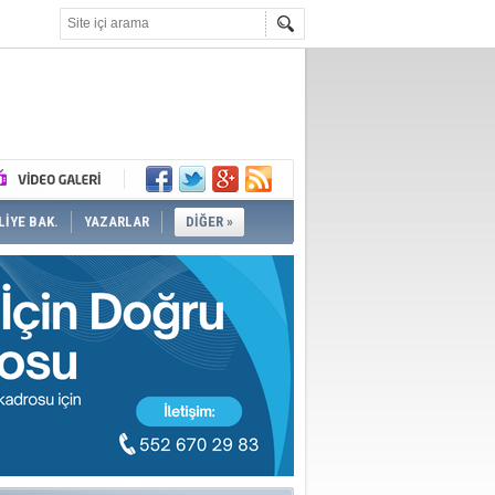
İYE BAK.
YAZARLAR
DİĞER »