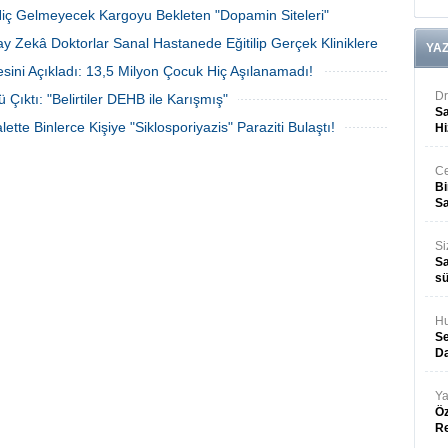
: Hiç Gelmeyecek Kargoyu Bekleten "Dopamin Siteleri"
y Zekâ Doktorlar Sanal Hastanede Eğitilip Gerçek Kliniklere
YA
24 Temmuz 2026 Cuma 16:00
ni Açıkladı: 13,5 Milyon Çocuk Hiç Aşılanamadı!
23 Temmuz 2026 Perşembe 16:39
23 Temmuz 2026 Perşembe 13:26
Dr
ıktı: "Belirtiler DEHB ile Karışmış"
Sa
20 Temmuz 2026 Pazartesi 16:00
tte Binlerce Kişiye "Siklosporiyazis" Paraziti Bulaştı!
Hi
16 Temmuz 2026 Perşembe 16:47
Ce
Bi
Sa
Si
Sa
sü
Hu
Se
Da
Ya
Öz
R