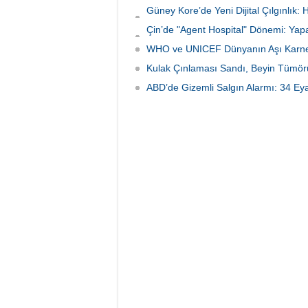
Güney Kore’de Yeni Dijital Çılgınlık
Yayılıyor!
Çin’de "Agent Hospital" Dönemi: Yapa
İniyor!
WHO ve UNICEF Dünyanın Aşı Karnesi
Kulak Çınlaması Sandı, Beyin Tümörü Ç
ABD’de Gizemli Salgın Alarmı: 34 Eyale