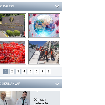
O GALERİ
Ve burası da bir 
14 soruda 
devlet hastanesi
Koronavirüs 
hakkında kendinizi 
test edin...
ilaburu meyvesi 
Endonezya’daki 
anserden koruyor
deprem: Ölü sayısı 
1
2
3
4
5
6
7
8
bin 203'e yükseldi
K OKUNANLAR
Dünyada
Sadece 67