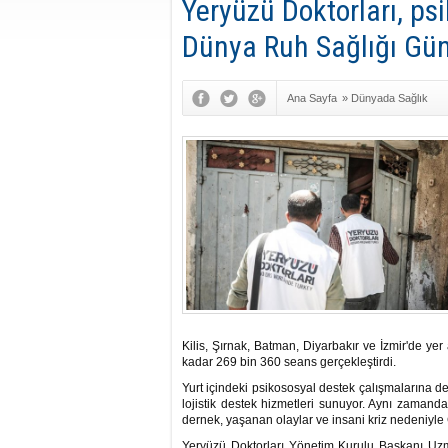
Yeryüzü Doktorları, ps
Dünya Ruh Sağlığı Günü
Ana Sayfa
»
Dünyada Sağlık
Kilis, Şırnak, Batman, Diyarbakır ve İzmir'de y
kadar 269 bin 360 seans gerçekleştirdi.
Yurt içindeki psikososyal destek çalışmalarına d
lojistik destek hizmetleri sunuyor. Aynı zamand
dernek, yaşanan olaylar ve insani kriz nedeniyl
Yeryüzü Doktorları Yönetim Kurulu Başkanı Uzm