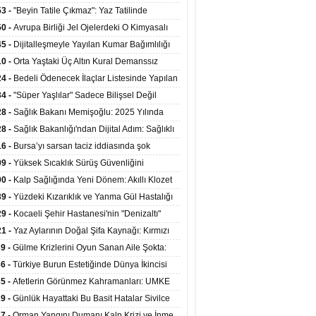
ata Tutundu
edilen Hastaya 9'uncu Çağrıda Nakil Yapıldı
53 -
"Beyin Tatile Çıkmaz": Yaz Tatilinde
nilenlerin Yüzde 39'u Unutulabiliyor
50 -
Avrupa Birliği Jel Ojelerdeki O Kimyasalı
kladı: Kısırlık ve Alerji Riski Uyarısı
45 -
Dijitalleşmeyle Yayılan Kumar Bağımlılığı
i ve Aileyi Yıkıma Uğratıyor
10 -
Orta Yaştaki Üç Altın Kural Demanssız
mı 13 Yıl Uzatabiliyor
24 -
Bedeli Ödenecek İlaçlar Listesinde Yapılan
enlemeler Hakkında Duyuru 2026/30
34 -
"Süper Yaşlılar" Sadece Bilişsel Değil
ksel Olarak da Daha Sağlıklı Yaşıyor
28 -
Sağlık Bakanı Memişoğlu: 2025 Yılında
Bini Aşkın Kişiye Emzirme Eğitimi Verildi
28 -
Sağlık Bakanlığı'ndan Dijital Adım: Sağlıklı
at Merkezlerinde Uzaktan Sağlık Hizmeti
16 -
Bursa’yı sarsan taciz iddiasında şok
ladı
şme!
09 -
Yüksek Sıcaklık Sürüş Güvenliğini
ürüyor: 40 Derecede Güvenli Sürüş Süresi 53
00 -
Kalp Sağlığında Yeni Dönem: Akıllı Klozet
kaya İniyor
ağı 30 Saniyede Ritim Bozukluğunu Tespit
39 -
Yüzdeki Kızarıklık ve Yanma Gül Hastalığı
yor
asea) Belirtisi Olabilir
29 -
Kocaeli Şehir Hastanesi'nin "Denizaltı"
ünümlü Ünitesi Hastalara Umut Oluyor
21 -
Yaz Aylarının Doğal Şifa Kaynağı: Kırmızı
eler Bağışıklığı ve Kalbi Koruyor
39 -
Gülme Krizlerini Oyun Sanan Aile Şokta:
Yaşındaki Çocuk 8 Kez Felç Geçirdi
36 -
Türkiye Burun Estetiğinde Dünya İkincisi
u
35 -
Afetlerin Görünmez Kahramanları: UMKE
 Kadrosuyla Görev Başında
29 -
Günlük Hayattaki Bu Basit Hatalar Sivilce
umunu Tetikliyor
27 -
Orman Yangını Dumanı Kalp Krizi ve İnme