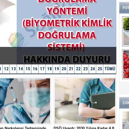
FOT
1
12
13
14
15
16
17
18
19
20
21
22
23
24
25
TÜMÜ
G
k
ÇO
n Narkolepsi Tedavisinde
DSÖ Uyardı: 2030 Yılına Kadar 4,8