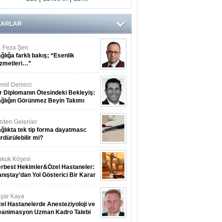
Arasındaki Çift
Yönlü Bağ
Kanıtlandı
ZARLAR
. Feza Şen
ğlığa farklı bakış; “Esenlik
zmetleri…”
mil Demirci
r Diplomanın Ötesindeki Bekleyiş:
ğlığın Görünmez Beyin Takımı
zden Gelenler
ğlıkta tek tip forma dayatması:
rdürülebilir mi?
kuk Köşesi
rbest Hekimler&Özel Hastaneler:
nıştay’dan Yol Gösterici Bir Karar
şar Kaya
el Hastanelerde Anesteziyoloji ve
eanimasyon Uzman Kadro Talebi