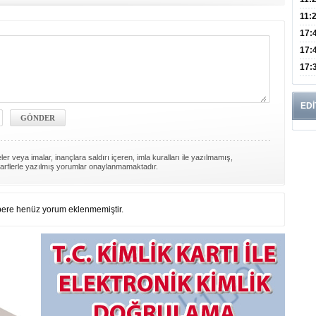
Risk
11:
Apan
17:
Amel
17:
Hac
17:
Yaşl
EDİ
er veya imalar, inançlara saldırı içeren, imla kuralları ile yazılmamış,
arflerle yazılmış yorumlar onaylanmamaktadır.
ere henüz yorum eklenmemiştir.