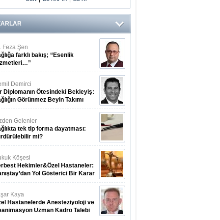
ZARLAR
. Feza Şen
ğlığa farklı bakış; “Esenlik
zmetleri…”
mil Demirci
r Diplomanın Ötesindeki Bekleyiş:
ğlığın Görünmez Beyin Takımı
zden Gelenler
ğlıkta tek tip forma dayatması:
rdürülebilir mi?
kuk Köşesi
rbest Hekimler&Özel Hastaneler:
nıştay’dan Yol Gösterici Bir Karar
şar Kaya
el Hastanelerde Anesteziyoloji ve
eanimasyon Uzman Kadro Talebi