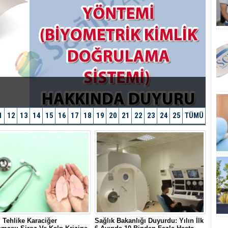
1
12
13
14
15
16
17
18
19
20
21
22
23
24
25
TÜMÜ
 Tehlike Karaciğer
Sağlık Bakanlığı Duyurdu: Yılın İlk