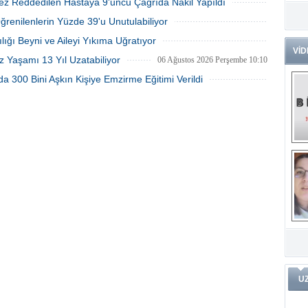
ez Reddedilen Hastaya 9'uncu Çağrıda Nakil Yapıldı
06 Ağustos 2026 Perşembe 15:27
Dr
06 Ağustos 2026 Perşembe 15:09
Öğrenilenlerin Yüzde 39'u Unutulabiliyor
Tü
06 Ağustos 2026 Perşembe 10:53
Zo
lığı Beyni ve Aileyi Yıkıma Uğratıyor
VİD
06 Ağustos 2026 Perşembe 10:45
z Yaşamı 13 Yıl Uzatabiliyor
06 Ağustos 2026 Perşembe 10:10
Av
a 300 Bini Aşkın Kişiye Emzirme Eğitimi Verildi
He
Ç
05 Ağustos 2026 Çarşamba 15:28
Ön
Me
Fa
(m
ve
Di
m
Pr
Pr
İ
Ko
ar
Öğ
ko
Dy
U
Da
ar