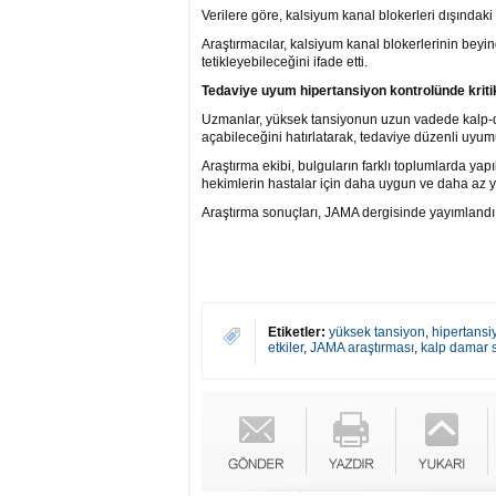
Verilere göre, kalsiyum kanal blokerleri dışındaki 
Araştırmacılar, kalsiyum kanal blokerlerinin beyin
tetikleyebileceğini ifade etti.
Tedaviye uyum hipertansiyon kontrolünde krit
Uzmanlar, yüksek tansiyonun uzun vadede kalp-dam
açabileceğini hatırlatarak, tedaviye düzenli uyum
Araştırma ekibi, bulguların farklı toplumlarda yap
hekimlerin hastalar için daha uygun ve daha az ya
Araştırma sonuçları, JAMA dergisinde yayımlandı
Etiketler:
yüksek tansiyon
,
hipertansi
etkiler
,
JAMA araştırması
,
kalp damar s