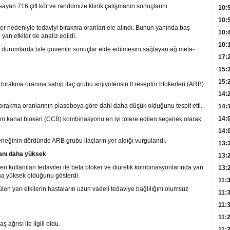
psayan 716 çift kör ve randomize klinik çalışmanın sonuçlarını
Hay
Redd
10:
Öğre
10:
ler nedeniyle tedaviyi bırakma oranları ele alındı. Bunun yanında baş
Yasa
10:
yan etkiler de analiz edildi.
Beyn
10:
dığı durumlarda bile güvenilir sonuçlar elde edilmesini sağlayan ağ meta-
Yaşa
17:
Düz
15:
Fizi
15:
bırakma oranına sahip ilaç grubu anjiyotensin II reseptör blokerleri (ARB)
300 
14:
 bırakma oranlarının plaseboya göre dahi daha düşük olduğunu tespit etti.
Hay
14:
Baş
geli
14:
um kanal blokeri (CCB) kombinasyonu en iyi tolere edilen seçenek olarak
Düş
14:
çeneğinin dördünde ARB grubu ilaçların yer aldığı vurgulandı.
Daki
Kap
13:
ranı daha yüksek
Edi
(Roz
13:
eri kullanılan tedaviler ile beta bloker ve diüretik kombinasyonlarında yan
Gör
13:
aha yüksek olduğunu gösterdi.
Meyv
11:
rülen yan etkilerin hastaların uzun vadeli tedaviye bağlılığını olumsuz
3,5 
11:
Old
11:
Dev
11:
ağrısı ile ilgili oldu.
Oluş
11: