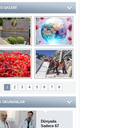
O GALERİ
Ve burası da bir 
14 soruda 
devlet hastanesi
Koronavirüs 
hakkında kendinizi 
test edin...
ilaburu meyvesi 
Endonezya’daki 
anserden koruyor
deprem: Ölü sayısı 
1
2
3
4
5
6
7
8
bin 203'e yükseldi
K OKUNANLAR
Dünyada
Sadece 67