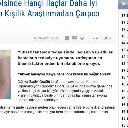
isinde Hangi İlaçlar Daha İyi
SO
in Kişilik Araştırmadan Çarpıcı
17:
Yaşt
17:
Biyo
17:
Doğ
15:
04.06.2026 15:03
Sist
Ve K
14:
10 B
12:
Yüksek tansiyon tedavisinde ilaçların yan etkileri,
Aldı
Bini
12:
hastaların tedaviye uyumunu zorlaştıran en
önemli faktörlerden biri olarak öne çıkıyor.
Olab
12:
Bağ 
İlk
17:
Yüksek tansiyon dünya genelinde büyük bir sağlık sorunu
Teşh
Hay
16:
Dünya Sağlık Örgütü tarafından yayımlanan Küresel
Baş
Besl
16:
Hipertansiyon Raporu'na göre, 2024 yılında dünya genelinde
Öğel
yaklaşık 1,4 milyar kişi yüksek tansiyonla yaşıyor. Ancak bu
Fayd
16:
kişilerin yalnızca beşte birinden biraz fazlasının tansiyonu
Yete
16:
kontrol altında tutulabiliyor.
Kaç
Onay
16:
edilememesinde ilaçların neden olabileceği yan etkilere yönelik endişelerin
Kul
Düze
16:
edaviye başlanmasını geciktirebiliyor hem de hastaların ilaç kullanımını
Kor
Hemş
15:
Kara
15: