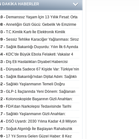
N DAKİKA HABERLER
10 -
Demanssız Yaşam İçin 13 Yıllık Fırsat: Orta
aki Yaşam Tarzı Beyin Sağlığını Belirliyor
08 -
Anneliğin Gizli Gücü: Gebelik Ve Emzirme
lojik Dayanıklılığı Artırabilir Mi?
03 -
T.C.Kimlik Kartı İle Elektronik Kimlik
rulama Yöntemi (Biyometrik Kimlik Doğrulama
39 -
Sessiz Tehlike Karaciğer Yağlanması: Siroz
emi) 07.08.2026
alp Krizine Davetiye Çıkarıyor!
47 -
Sağlık Bakanlığı Duyurdu: Yılın İlk 6 Ayında
inden Fazla Hasta Hiperbarik Oksijen Tedavisi
44 -
KDC'de Büyük Ebola Felaketi: Vakalar 4
 Aştı, Virüste Mutasyon Şüphesi!
43 -
Diş Eti Hastalıkları Diyabet Habercisi
ilir: Ağız Sağlığı Ve Şeker Arasındaki Çift Yönlü
41 -
Dünyada Sadece 67 Kişide Var: Türkiye’nin
Kanıtlandı
 Bundgaard Sendromu Vakası Diyarbakır’da
01 -
Sağlık Bakanlığı'ndan Dijital Adım: Sağlıklı
is Edildi
at Merkezlerinde Uzaktan Danışmanlık Dönemi
42 -
Sağlıklı Yaşlanmanın Temeli Doğru
ladı
enmeden Geçiyor: İleri Yaşta Hangi Besin
23 -
GLP-1 İlaçlarında Yeni Dönem: Sağlanan
erine İhtiyaç Duyuluyor?
alar Yalnızca Kilo Kaybıyla Sınırlı Değil
22 -
Kolonoskopide Başarının Gizli Anahtarı:
rsiz Bağırsak Temizliği Poliplerin Gözden
20 -
FDA’dan Narkolepsi Tedavisinde Tarihi
masına Neden Oluyor
: Oreksin Sistemini Hedefleyen İlk İlaç
17 -
Sağlıklı Yaşlanmanın Gizli Anahtarı:
lanıma Sunuldu
nli Kuvvet Antrenmanı Kas Ve Kemik Sağlığını
14 -
DSÖ Uyardı: 2030 Yılına Kadar 4,8 Milyon
uyor
ire ve Ebe Açığı Oluşabilir
27 -
Soğuk Algınlığı İle Başlayan Rahatsızlık
ciğer Yetmezliği Çıktı: 17 Yıl Sonra Nakille
09 -
17 Yıl Sonra Gelen Güzel Haber: 8 Kez