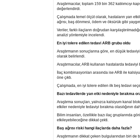
Araştırmacılar, toplam 159 bin 362 katılımcıyı ka
değerlendirdi.
Çalışmada temel ölçüt olarak, hastaların yan etki
ağrısı, baş dönmesi, ödem ve öksürük gibi yaygın 
Veriler, farklı ilaçların doğrudan karşılaştırılma
analizi yöntemiyle incelendi.
En iyi tolere edilen tedavi ARB grubu oldu
Araştırmanın sonuçlarına göre, en düşük tedaviyi 
olarak belirlendi.
Araştırmacılar, ARB kullanan hastalarda tedaviyi
İlaç kombinasyonları arasında ise ARB ile kalsiy
öne çıktı.
Çalışmada, en iyi tolere edilen ilk beş tedavi se
Bazı tedavilerde yan etki nedeniyle bırakma o
Araştırma sonuçları, yalnızca kalsiyum kanal blok
etkiler nedeniyle tedaviyi bırakma olasılığının d
Bilim insanları, özellikle bazı ilaç gruplarında gö
etkileyebileceğine dikkat çekti.
Baş ağrısı riski hangi ilaçlarda daha fazla?
Araştırmanın dikkat çeken bulgularından biri de baş 