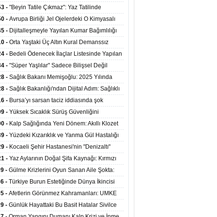
ata Tutundu
edilen Hastaya 9'uncu Çağrıda Nakil Yapıldı
53 -
"Beyin Tatile Çıkmaz": Yaz Tatilinde
nilenlerin Yüzde 39'u Unutulabiliyor
50 -
Avrupa Birliği Jel Ojelerdeki O Kimyasalı
kladı: Kısırlık ve Alerji Riski Uyarısı
45 -
Dijitalleşmeyle Yayılan Kumar Bağımlılığı
i ve Aileyi Yıkıma Uğratıyor
10 -
Orta Yaştaki Üç Altın Kural Demanssız
mı 13 Yıl Uzatabiliyor
24 -
Bedeli Ödenecek İlaçlar Listesinde Yapılan
enlemeler Hakkında Duyuru 2026/30
34 -
"Süper Yaşlılar" Sadece Bilişsel Değil
ksel Olarak da Daha Sağlıklı Yaşıyor
28 -
Sağlık Bakanı Memişoğlu: 2025 Yılında
Bini Aşkın Kişiye Emzirme Eğitimi Verildi
28 -
Sağlık Bakanlığı'ndan Dijital Adım: Sağlıklı
at Merkezlerinde Uzaktan Sağlık Hizmeti
16 -
Bursa’yı sarsan taciz iddiasında şok
ladı
şme!
09 -
Yüksek Sıcaklık Sürüş Güvenliğini
ürüyor: 40 Derecede Güvenli Sürüş Süresi 53
00 -
Kalp Sağlığında Yeni Dönem: Akıllı Klozet
kaya İniyor
ağı 30 Saniyede Ritim Bozukluğunu Tespit
39 -
Yüzdeki Kızarıklık ve Yanma Gül Hastalığı
yor
asea) Belirtisi Olabilir
29 -
Kocaeli Şehir Hastanesi'nin "Denizaltı"
ünümlü Ünitesi Hastalara Umut Oluyor
21 -
Yaz Aylarının Doğal Şifa Kaynağı: Kırmızı
eler Bağışıklığı ve Kalbi Koruyor
39 -
Gülme Krizlerini Oyun Sanan Aile Şokta:
Yaşındaki Çocuk 8 Kez Felç Geçirdi
36 -
Türkiye Burun Estetiğinde Dünya İkincisi
u
35 -
Afetlerin Görünmez Kahramanları: UMKE
 Kadrosuyla Görev Başında
29 -
Günlük Hayattaki Bu Basit Hatalar Sivilce
umunu Tetikliyor
27 -
Orman Yangını Dumanı Kalp Krizi ve İnme