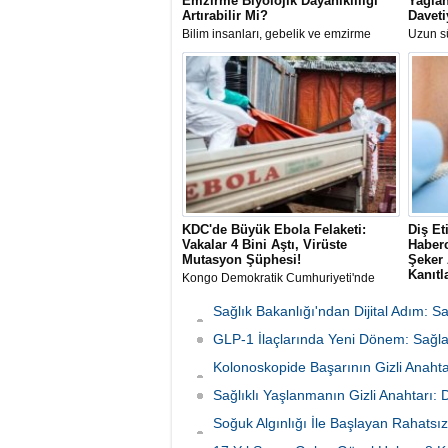
Emzirme Biyolojik Dayanıklılığı
Yağlan
Artırabilir Mi?
Daveti
Bilim insanları, gebelik ve emzirme
Uzun sü
dönemindeki hormonal değişimlerin
ilerley
kadınların uzun vadeli sağlığı ve
uyarıla
biyolojik dayanıklılığı üzerinde koruyucu
Uzmanı 
etkiler yaratabileceğini öne süren yeni
hakkında
bir teori geliştirdi.
sıraladı
KDC'de Büyük Ebola Felaketi:
Diş Et
Vakalar 4 Bini Aştı, Virüste
Haberc
Mutasyon Şüphesi!
Şeker 
Kanıtl
Kongo Demokratik Cumhuriyeti'nde
(KDC) tarihin en büyük ikinci Ebola
The Lan
salgını yaşanıyor. Vaka sayısının 4 bini
yayımla
Sağlık Bakanlığı'ndan Dijital Adım: 
aşması üzerine yetkililer virüsün
araştırm
Başladı
mutasyona uğramış olabileceğinden
GLP-1 İlaçlarında Yeni Dönem: Sağlan
(period
şüphelenirken, Afrika CDC müdahale
doğrudan
Kolonoskopide Başarının Gizli Anahta
planını en üst seviyeye çıkardı.
bulund
Neden Oluyor
Sağlıklı Yaşlanmanın Gizli Anahtarı:
Soğuk Algınlığı İle Başlayan Rahatsız
Tutundu