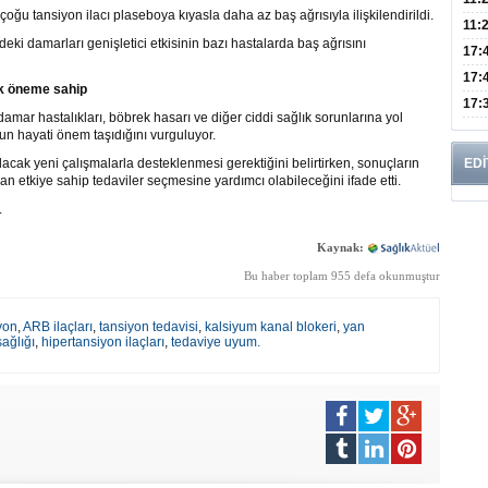
çoğu tansiyon ilacı plaseboya kıyasla daha az baş ağrısıyla ilişkilendirildi.
Risk
11:
deki damarları genişletici etkisinin bazı hastalarda baş ağrısını
Apan
17:
Amel
17:
ik öneme sahip
Hac
17:
ar hastalıkları, böbrek hasarı ve diğer ciddi sağlık sorunlarına yol
Yaşl
un hayati önem taşıdığını vurguluyor.
ılacak yeni çalışmalarla desteklenmesi gerektiğini belirtirken, sonuçların
EDİ
n etkiye sahip tedaviler seçmesine yardımcı olabileceğini ifade etti.
.
Kaynak:
Bu haber toplam 955 defa okunmuştur
yon
,
ARB ilaçları
,
tansiyon tedavisi
,
kalsiyum kanal blokeri
,
yan
ağlığı
,
hipertansiyon ilaçları
,
tedaviye uyum.