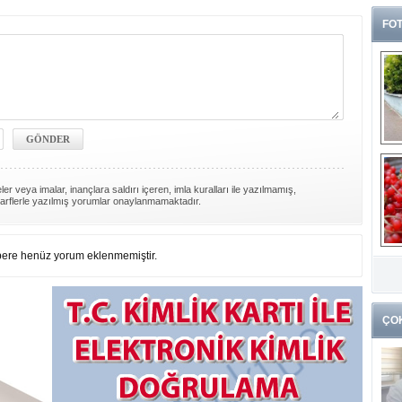
FOT
er veya imalar, inançlara saldırı içeren, imla kuralları ile yazılmamış,
arflerle yazılmış yorumlar onaylanmamaktadır.
G
ere henüz yorum eklenmemiştir.
k
ÇO