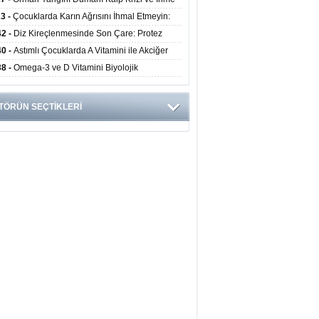
ini Artırıyor
23 -
Çocuklarda Karın Ağrısını İhmal Etmeyin:
disit Habercisi Olabilir
42 -
Diz Kireçlenmesinde Son Çare: Protez
iyatı İle Yaşam Kalitesi Artıyor
40 -
Astımlı Çocuklarda A Vitamini ile Akciğer
mi Arasında Bağlantı Bulundu
38 -
Omega-3 ve D Vitamini Biyolojik
anmayı Yavaşlatabilir
TÖRÜN SEÇTİKLERİ