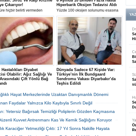
ması: Siroz Ve Kalp Krizine
6 Ayında 10 Binden Fazla Hasta
ye Çıkarıyor!
Hiperbarik Oksijen Tedavisi Aldı
re hiçbir belirti vermeden
Yüzde 100 oksijen solunumu esasına
YA
en karaciğer yağlanmasına karşı
dayanan Hiperbarik Oksijen Tedavisi
rda bulunan Gastroenteroloji
(HBOT), 2026'nın ilk altı ayında 10 bin
Prof. Dr. Bülent Yıldırım, hastalık
93 hastanın iyileşme sürecine katkı
ki 10 kritik yanlışı tek tek
sağladı.
Dr
.
Sa
Hi
Ce
Bi
Sa
i Hastalıkları Diyabet
Dünyada Sadece 67 Kişide Var:
isi Olabilir: Ağız Sağlığı Ve
Türkiye’nin İlk Bundgaard
Si
Arasındaki Çift Yönlü Bağ
Sendromu Vakası Diyarbakır’da
Sa
andı
Teşhis Edildi
sü
cet Public Health dergisinde
Diyarbakır’da baş dönmesi ve göğüs
nan 300 bin kişilik dev
ağrısı şikayetiyle hastaneye başvuran
Sağlıklı Hayat Merkezlerinde Uzaktan Danışmanlık Dönemi
Hu
a, şiddetli diş eti hastalığı
41 yaşındaki Şehmus Doğan’da,
Se
an Faydalar Yalnızca Kilo Kaybıyla Sınırlı Değil
ontit) ile tip 2 diyabet arasında
dünyada son derece nadir görülen
 ve çift yönlü bir ilişki
kalıtsal Bundgaard Sendromu saptandı.
06 Ağustos 2026 Perşembe 17:01
Da
06 Ağustos 2026 Perşembe 16:23
rı: Yetersiz Bağırsak Temizliği Poliplerin Gözden Kaçmasına
uğunu gözler önüne serdi.
 Düzenli Kuvvet Antrenmanı Kas Ve Kemik Sağlığını Koruyor
Ya
06 Ağustos 2026 Perşembe 16:22
Öz
06 Ağustos 2026 Perşembe 16:17
lık Karaciğer Yetmezliği Çıktı: 17 Yıl Sonra Nakille Hayata
R