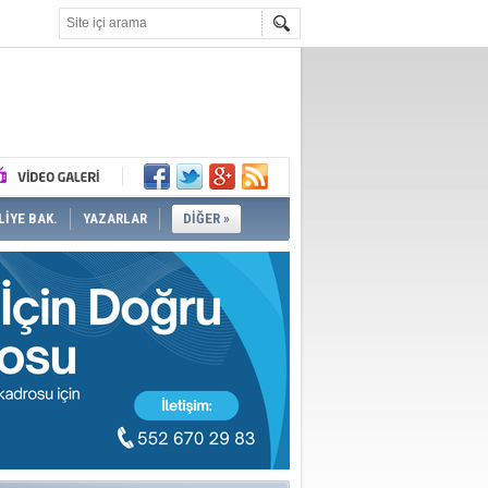
İYE BAK.
YAZARLAR
DİĞER »