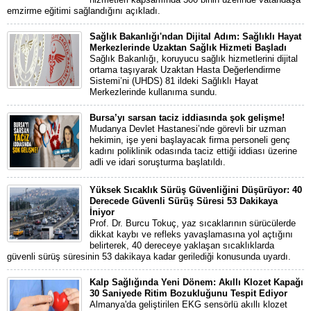
emzirme eğitimi sağlandığını açıkladı.
Sağlık Bakanlığı'ndan Dijital Adım: Sağlıklı Hayat
Merkezlerinde Uzaktan Sağlık Hizmeti Başladı
Sağlık Bakanlığı, koruyucu sağlık hizmetlerini dijital
ortama taşıyarak Uzaktan Hasta Değerlendirme
Sistemi’ni (UHDS) 81 ildeki Sağlıklı Hayat
Merkezlerinde kullanıma sundu.
Bursa’yı sarsan taciz iddiasında şok gelişme!
Mudanya Devlet Hastanesi’nde görevli bir uzman
hekimin, işe yeni başlayacak firma personeli genç
kadını poliklinik odasında taciz ettiği iddiası üzerine
adli ve idari soruşturma başlatıldı.
Yüksek Sıcaklık Sürüş Güvenliğini Düşürüyor: 40
Derecede Güvenli Sürüş Süresi 53 Dakikaya
İniyor
Prof. Dr. Burcu Tokuç, yaz sıcaklarının sürücülerde
dikkat kaybı ve refleks yavaşlamasına yol açtığını
belirterek, 40 dereceye yaklaşan sıcaklıklarda
güvenli sürüş süresinin 53 dakikaya kadar gerilediği konusunda uyardı.
Kalp Sağlığında Yeni Dönem: Akıllı Klozet Kapağı
30 Saniyede Ritim Bozukluğunu Tespit Ediyor
Almanya'da geliştirilen EKG sensörlü akıllı klozet