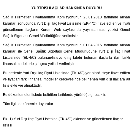
YURTDIŞI İLAÇLAR HAKKINDA DUYURU
Sağlık Hizmetleri Fiyatlandırma Komisyonunun 23.01.2013 tarihinde alınan
kararları sonucunda Yurt Dışı İlaç Fiyat Listesine (EK-4/C) ilave edilen ve fiyatı
güncellenen ilaçların Kurum Web sayfasında yayımlanması yetkisi Genel
Sağlık Sigortası Genel Müdürlüğüne verilmiştir.
Sağlık Hizmetleri Fiyatlandırma Komisyonunun 01.04.2015 tarihinde alınan
kararları ile Genel Sağlık Sigortası Genel Müdürlüğüne Yurt Dışı İlaç Fiyat
Listesi’nde (Ek-4/C) bulunan/listeye giriş talebi bulunan ilaçlarla ilgili farklı
finansal modellerle çalışma yetkisi verilmiştir.
Bu nedenle Yurt Dışı İlaç Fiyat Listesinde (EK-4/C) yer alan/listeye ilave edilen
ve fiyatları farklı finansal modeller çerçevesinde belirlenen yurt dışı ilaçlara ait
liste ekte yer almaktadır.
Bu düzenlemeler listede belirtilen tarihlerde yürürlüğe girecektir.
Tüm ilgililere önemle duyurulur
.
Ek:
1) Yurt Dışı İlaç Fiyat Listesine (EK-4/C) eklenen ve güncellenen ilaçlar
listesi