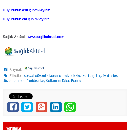
Duyurunun aslı için tıklayınız
Duyurunun eki için tıklayınız
Sağlık Aktüel -
www.saglikaktuel.com
Kaynak:
,
,
,
,
Etiketler:
sosyal güvenlik kurumu
sgk
ek 4/c
yurt dışı ilaç fiyat listesi
,
düzenlemeler
Yurtdışı İlaç Kullanımı Talep Formu
Yorumlar