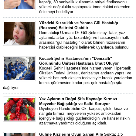
kapağı, 30 saniyelik kullanımla atriyal fibrilasyonu
yüksek doğrulukla saptayarak inme riskini erkenden
önlemeyi hedefliyor.
Yüzdeki Kızarıklık ve Yanma Gül Hastalığı
(Rozasea) Belirtisi Olabilir
Dermatoloji Uzmanı Dr. Gül Şekerlisoy Tatar, yaz
aylarında artan yüz kızarıklığı ve hassasiyetin halk
arasında "gül hastalığı" olarak bilinen rozaseanın
habercisi olabileceğini belirterek uyarılarda bulundu.
Kocaeli Şehir Hastanesi'nin "Denizaltı"
Görünümlü Ünitesi Hastalara Umut Oluyor
Kocaeli Şehir Hastanesi'nde hizmet veren Hiperbarik
Oksijen Tedavi Ünitesi, denizaltıyı andıran yapısı ve
yüksek basınçlı oksijen tedavisiyle kronik yaralardan
kemik çürümesine kadar pek çok hastalığa şifa
dağıtıyor.
Yaz Aylarının Doğal Şifa Kaynağı: Kırmızı
Meyveler Bağışıklığı ve Kalbi Koruyor
Diyetisyen Hande Selin Ok; karpuz, çilek, kiraz ve
nar gibi kırmızı meyvelerin yüksek antioksidan
içeriğiyle bağışıklığı güçlendirdiğini ve kanser riskini
azaltmaya yardımcı olduğunu açıkladı.
Gülme Krizlerini Oyun Sanan Aile Şokta: 3,5