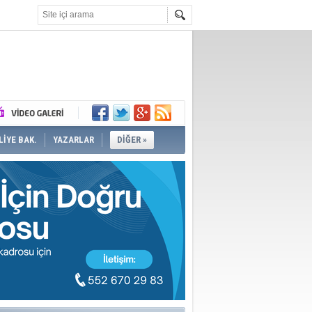
İYE BAK.
YAZARLAR
DİĞER »