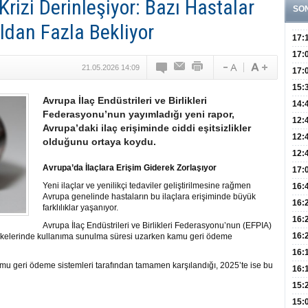
Krizi Derinleşiyor: Bazı Hastalar
SO
ıldan Fazla Bekliyor
17:
Yaşt
17:
21.05.2026 14:09
Biyo
17:
Doğ
15:
Avrupa İlaç Endüstrileri ve Birlikleri
Sist
Ve K
14:
Federasyonu’nun yayımladığı yeni rapor,
10 B
12:
Avrupa’daki ilaç erişiminde ciddi eşitsizlikler
Aldı
Bini
12:
olduğunu ortaya koydu.
Olab
12:
Avrupa’da İlaçlara Erişim Giderek Zorlaşıyor
Bağ 
İlk
17:
Teşh
Yeni ilaçlar ve yenilikçi tedaviler geliştirilmesine rağmen
Hay
16:
Avrupa genelinde hastaların bu ilaçlara erişiminde büyük
Baş
Besl
16:
farklılıklar yaşanıyor.
Öğel
Fayd
16:
Avrupa İlaç Endüstrileri ve Birlikleri Federasyonu’nun (EFPIA)
Yete
16:
i ülkelerinde kullanıma sunulma süresi uzarken kamu geri ödeme
Kaç
Onay
16:
amu geri ödeme sistemleri tarafından tamamen karşılandığı, 2025’te ise bu
Kul
Düze
16:
Kor
Hemş
15:
Kara
15: