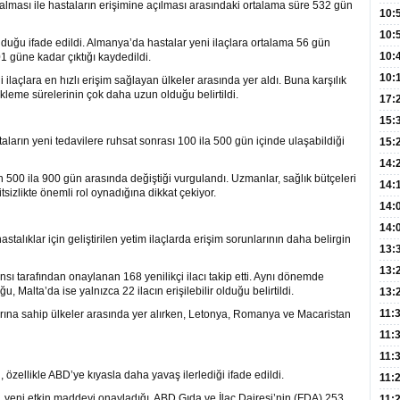
t alması ile hastaların erişimine açılması arasındaki ortalama süre 532 gün
Hay
Redd
10:
Öğre
10:
lduğu ifade edildi. Almanya’da hastalar yeni ilaçlara ortalama 56 gün
Yasa
10:
 güne kadar çıktığı kaydedildi.
Beyn
10:
 ilaçlara en hızlı erişim sağlayan ülkeler arasında yer aldı. Buna karşılık
kleme sürelerinin çok daha uzun olduğu belirtildi.
Yaşa
17:
Düz
15:
ların yeni tedavilere ruhsat sonrası 100 ila 500 gün içinde ulaşabildiği
Fizi
15:
300 
14:
500 ila 900 gün arasında değiştiği vurgulandı. Uzmanlar, sağlık bütçeleri
Hay
14:
itsizlikte önemli rol oynadığına dikkat çekiyor.
Baş
geli
14:
Düş
14:
astalıklar için geliştirilen yetim ilaçlarda erişim sorunlarının daha belirgin
Daki
Kap
13:
Edi
(Roz
13:
nsı tarafından onaylanan 168 yenilikçi ilacı takip etti. Aynı dönemde
 Malta’da ise yalnızca 22 ilacın erişilebilir olduğu belirtildi.
Gör
13:
Meyv
11:
arına sahip ülkeler arasında yer alırken, Letonya, Romanya ve Macaristan
3,5 
11:
Old
11:
özellikle ABD’ye kıyasla daha yavaş ilerlediği ifade edildi.
Dev
11:
yeni etkin maddeyi onayladığı, ABD Gıda ve İlaç Dairesi’nin (FDA) 253,
Oluş
11: