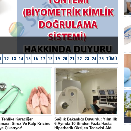
1
12
13
14
15
16
17
18
19
20
21
22
23
24
25
TÜMÜ
 Tehlike Karaciğer
Sağlık Bakanlığı Duyurdu: Yılın İlk
ması: Siroz Ve Kalp Krizine
6 Ayında 10 Binden Fazla Hasta
ye Çıkarıyor!
Hiperbarik Oksijen Tedavisi Aldı