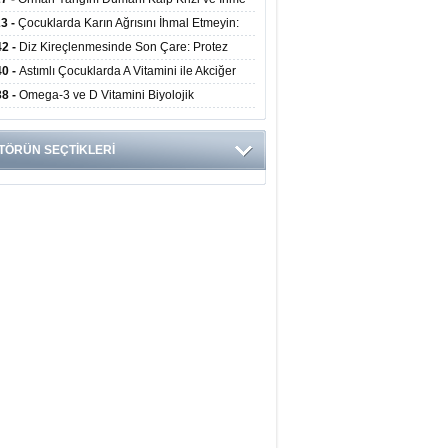
ini Artırıyor
23 -
Çocuklarda Karın Ağrısını İhmal Etmeyin:
disit Habercisi Olabilir
42 -
Diz Kireçlenmesinde Son Çare: Protez
iyatı İle Yaşam Kalitesi Artıyor
40 -
Astımlı Çocuklarda A Vitamini ile Akciğer
mi Arasında Bağlantı Bulundu
38 -
Omega-3 ve D Vitamini Biyolojik
anmayı Yavaşlatabilir
TÖRÜN SEÇTİKLERİ