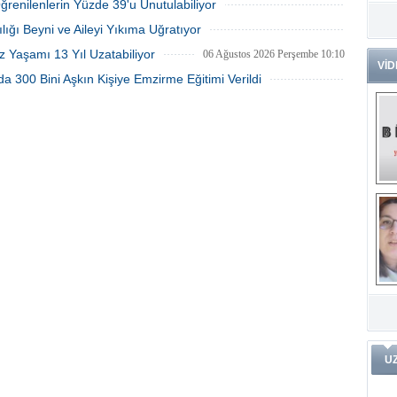
Öğrenilenlerin Yüzde 39'u Unutulabiliyor
Dr
06 Ağustos 2026 Perşembe 10:53
lığı Beyni ve Aileyi Yıkıma Uğratıyor
Tü
06 Ağustos 2026 Perşembe 10:45
Zo
z Yaşamı 13 Yıl Uzatabiliyor
06 Ağustos 2026 Perşembe 10:10
VİD
a 300 Bini Aşkın Kişiye Emzirme Eğitimi Verildi
Av
05 Ağustos 2026 Çarşamba 15:28
He
Ç
Ön
Me
Fa
(m
ve
Di
m
Pr
Pr
İ
Ko
ar
Öğ
ko
Dy
U
Da
ar