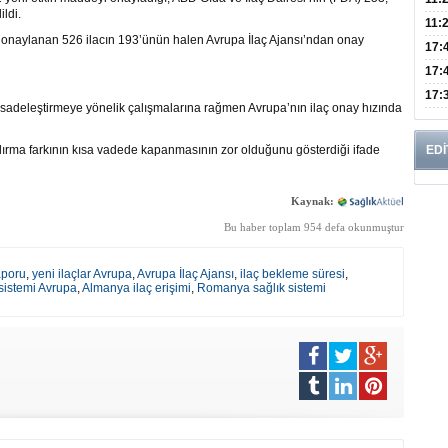
ldi.
Risk
11:
n onaylanan 526 ilacın 193’ünün halen Avrupa İlaç Ajansı’ndan onay
Apan
17:
Amel
17:
Hac
17:
sadeleştirmeye yönelik çalışmalarına rağmen Avrupa’nın ilaç onay hızında
Yaşl
dırma farkının kısa vadede kapanmasının zor olduğunu gösterdiği ifade
EDİ
Kaynak:
Bu haber toplam 954 defa okunmuştur
aporu
,
yeni ilaçlar Avrupa
,
Avrupa İlaç Ajansı
,
ilaç bekleme süresi
,
 sistemi Avrupa
,
Almanya ilaç erişimi
,
Romanya sağlık sistemi