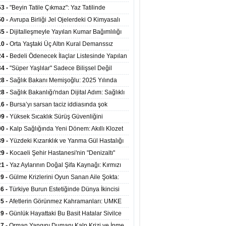
ata Tutundu
edilen Hastaya 9'uncu Çağrıda Nakil Yapıldı
53 -
"Beyin Tatile Çıkmaz": Yaz Tatilinde
nilenlerin Yüzde 39'u Unutulabiliyor
50 -
Avrupa Birliği Jel Ojelerdeki O Kimyasalı
kladı: Kısırlık ve Alerji Riski Uyarısı
45 -
Dijitalleşmeyle Yayılan Kumar Bağımlılığı
i ve Aileyi Yıkıma Uğratıyor
10 -
Orta Yaştaki Üç Altın Kural Demanssız
mı 13 Yıl Uzatabiliyor
24 -
Bedeli Ödenecek İlaçlar Listesinde Yapılan
enlemeler Hakkında Duyuru 2026/30
34 -
"Süper Yaşlılar" Sadece Bilişsel Değil
ksel Olarak da Daha Sağlıklı Yaşıyor
28 -
Sağlık Bakanı Memişoğlu: 2025 Yılında
Bini Aşkın Kişiye Emzirme Eğitimi Verildi
28 -
Sağlık Bakanlığı'ndan Dijital Adım: Sağlıklı
at Merkezlerinde Uzaktan Sağlık Hizmeti
16 -
Bursa’yı sarsan taciz iddiasında şok
ladı
şme!
09 -
Yüksek Sıcaklık Sürüş Güvenliğini
ürüyor: 40 Derecede Güvenli Sürüş Süresi 53
00 -
Kalp Sağlığında Yeni Dönem: Akıllı Klozet
kaya İniyor
ağı 30 Saniyede Ritim Bozukluğunu Tespit
39 -
Yüzdeki Kızarıklık ve Yanma Gül Hastalığı
yor
asea) Belirtisi Olabilir
29 -
Kocaeli Şehir Hastanesi'nin "Denizaltı"
ünümlü Ünitesi Hastalara Umut Oluyor
21 -
Yaz Aylarının Doğal Şifa Kaynağı: Kırmızı
eler Bağışıklığı ve Kalbi Koruyor
39 -
Gülme Krizlerini Oyun Sanan Aile Şokta:
Yaşındaki Çocuk 8 Kez Felç Geçirdi
36 -
Türkiye Burun Estetiğinde Dünya İkincisi
u
35 -
Afetlerin Görünmez Kahramanları: UMKE
 Kadrosuyla Görev Başında
29 -
Günlük Hayattaki Bu Basit Hatalar Sivilce
umunu Tetikliyor
27 -
Orman Yangını Dumanı Kalp Krizi ve İnme