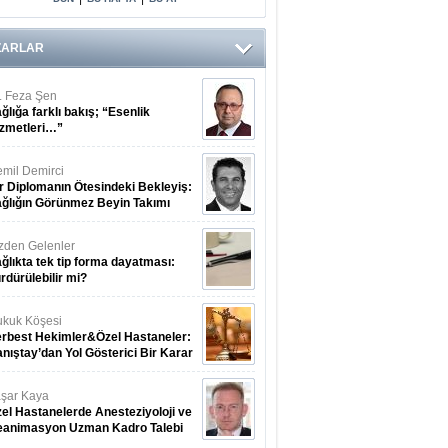
ZARLAR
. Feza Şen
ğlığa farklı bakış; “Esenlik
zmetleri…”
mil Demirci
r Diplomanın Ötesindeki Bekleyiş:
ğlığın Görünmez Beyin Takımı
zden Gelenler
ğlıkta tek tip forma dayatması:
rdürülebilir mi?
kuk Köşesi
rbest Hekimler&Özel Hastaneler:
nıştay’dan Yol Gösterici Bir Karar
şar Kaya
el Hastanelerde Anesteziyoloji ve
eanimasyon Uzman Kadro Talebi