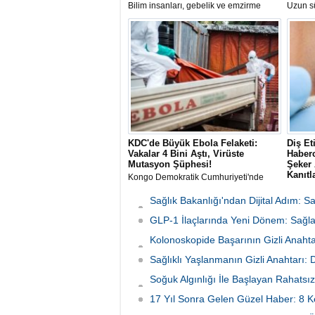
Bilim insanları, gebelik ve emzirme
Uzun sü
dönemindeki hormonal değişimlerin
ilerley
kadınların uzun vadeli sağlığı ve
uyarıla
biyolojik dayanıklılığı üzerinde koruyucu
Uzmanı 
etkiler yaratabileceğini öne süren yeni
hakkında
bir teori geliştirdi.
sıraladı
KDC'de Büyük Ebola Felaketi:
Diş Et
Vakalar 4 Bini Aştı, Virüste
Haberc
Mutasyon Şüphesi!
Şeker 
Kanıtl
Kongo Demokratik Cumhuriyeti'nde
(KDC) tarihin en büyük ikinci Ebola
The Lan
salgını yaşanıyor. Vaka sayısının 4 bini
yayımla
Sağlık Bakanlığı'ndan Dijital Adım: 
aşması üzerine yetkililer virüsün
araştırm
Başladı
mutasyona uğramış olabileceğinden
GLP-1 İlaçlarında Yeni Dönem: Sağlan
(period
şüphelenirken, Afrika CDC müdahale
doğrudan
Kolonoskopide Başarının Gizli Anahta
planını en üst seviyeye çıkardı.
bulund
Neden Oluyor
Sağlıklı Yaşlanmanın Gizli Anahtarı:
Soğuk Algınlığı İle Başlayan Rahatsız
Tutundu
17 Yıl Sonra Gelen Güzel Haber: 8 K