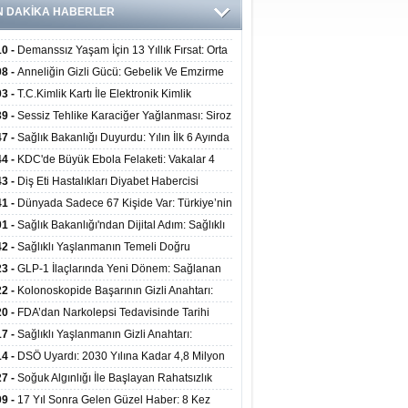
N DAKİKA HABERLER
10 -
Demanssız Yaşam İçin 13 Yıllık Fırsat: Orta
aki Yaşam Tarzı Beyin Sağlığını Belirliyor
08 -
Anneliğin Gizli Gücü: Gebelik Ve Emzirme
lojik Dayanıklılığı Artırabilir Mi?
03 -
T.C.Kimlik Kartı İle Elektronik Kimlik
rulama Yöntemi (Biyometrik Kimlik Doğrulama
39 -
Sessiz Tehlike Karaciğer Yağlanması: Siroz
emi) 07.08.2026
alp Krizine Davetiye Çıkarıyor!
47 -
Sağlık Bakanlığı Duyurdu: Yılın İlk 6 Ayında
inden Fazla Hasta Hiperbarik Oksijen Tedavisi
44 -
KDC'de Büyük Ebola Felaketi: Vakalar 4
 Aştı, Virüste Mutasyon Şüphesi!
43 -
Diş Eti Hastalıkları Diyabet Habercisi
ilir: Ağız Sağlığı Ve Şeker Arasındaki Çift Yönlü
41 -
Dünyada Sadece 67 Kişide Var: Türkiye’nin
Kanıtlandı
 Bundgaard Sendromu Vakası Diyarbakır’da
01 -
Sağlık Bakanlığı'ndan Dijital Adım: Sağlıklı
is Edildi
at Merkezlerinde Uzaktan Danışmanlık Dönemi
42 -
Sağlıklı Yaşlanmanın Temeli Doğru
ladı
enmeden Geçiyor: İleri Yaşta Hangi Besin
23 -
GLP-1 İlaçlarında Yeni Dönem: Sağlanan
erine İhtiyaç Duyuluyor?
alar Yalnızca Kilo Kaybıyla Sınırlı Değil
22 -
Kolonoskopide Başarının Gizli Anahtarı:
rsiz Bağırsak Temizliği Poliplerin Gözden
20 -
FDA’dan Narkolepsi Tedavisinde Tarihi
masına Neden Oluyor
: Oreksin Sistemini Hedefleyen İlk İlaç
17 -
Sağlıklı Yaşlanmanın Gizli Anahtarı:
lanıma Sunuldu
nli Kuvvet Antrenmanı Kas Ve Kemik Sağlığını
14 -
DSÖ Uyardı: 2030 Yılına Kadar 4,8 Milyon
uyor
ire ve Ebe Açığı Oluşabilir
27 -
Soğuk Algınlığı İle Başlayan Rahatsızlık
ciğer Yetmezliği Çıktı: 17 Yıl Sonra Nakille
09 -
17 Yıl Sonra Gelen Güzel Haber: 8 Kez