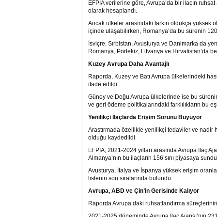
EFPIA verilerine göre, Avrupa’da bir ilacın ruhsa
olarak hesaplandı.
Ancak ülkeler arasındaki farkın oldukça yüksek o
içinde ulaşabilirken, Romanya’da bu sürenin 1201
İsviçre, Sırbistan, Avusturya ve Danimarka da yeni
Romanya, Portekiz, Litvanya ve Hırvatistan’da be
Kuzey Avrupa Daha Avantajlı
Raporda, Kuzey ve Batı Avrupa ülkelerindeki hasta
ifade edildi.
Güney ve Doğu Avrupa ülkelerinde ise bu sürenin 
ve geri ödeme politikalarındaki farklılıkların bu eş
Yenilikçi İlaçlarda Erişim Sorunu Büyüyor
Araştırmada özellikle yenilikçi tedaviler ve nadir h
olduğu kaydedildi.
EFPIA, 2021-2024 yılları arasında Avrupa İlaç Aja
Almanya’nın bu ilaçların 156’sını piyasaya sunduğu,
Avusturya, İtalya ve İspanya yüksek erişim oranl
listenin son sıralarında bulundu.
Avrupa, ABD ve Çin’in Gerisinde Kalıyor
Raporda Avrupa’daki ruhsatlandırma süreçlerinin, 
2021-2025 döneminde Avrupa İlaç Ajansı’nın 231 