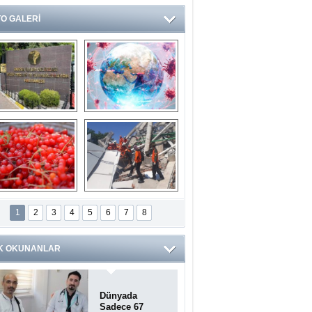
O GALERİ
Ve burası da bir 
14 soruda 
devlet hastanesi
Koronavirüs 
hakkında kendinizi 
test edin...
ilaburu meyvesi 
Endonezya’daki 
anserden koruyor
deprem: Ölü sayısı 
1
2
3
4
5
6
7
8
bin 203'e yükseldi
K OKUNANLAR
Dünyada
Sadece 67