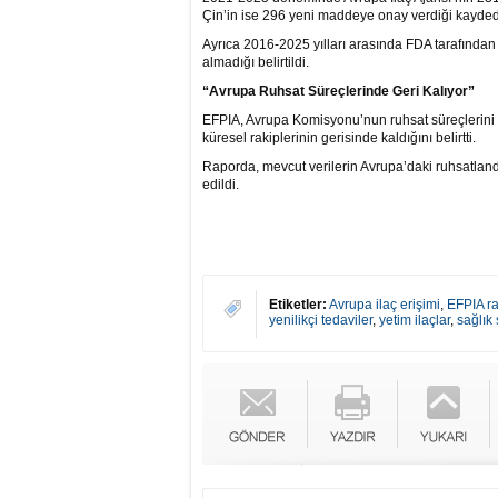
Çin’in ise 296 yeni maddeye onay verdiği kaydedi
Ayrıca 2016-2025 yılları arasında FDA tarafında
almadığı belirtildi.
“Avrupa Ruhsat Süreçlerinde Geri Kalıyor”
EFPIA, Avrupa Komisyonu’nun ruhsat süreçlerini 
küresel rakiplerinin gerisinde kaldığını belirtti.
Raporda, mevcut verilerin Avrupa’daki ruhsatlan
edildi.
Etiketler:
Avrupa ilaç erişimi
,
EFPIA r
yenilikçi tedaviler
,
yetim ilaçlar
,
sağlık