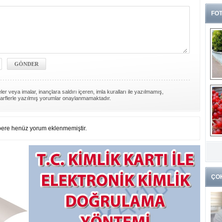
FOT
er veya imalar, inançlara saldırı içeren, imla kuralları ile yazılmamış,
arflerle yazılmış yorumlar onaylanmamaktadır.
ere henüz yorum eklenmemiştir.
G
k
ÇO