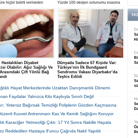
re hiçbir belirti vermeden
Yüzde 100 oksijen solunumu esasına
en karaciğer yağlanmasına karşı
dayanan Hiperbarik Oksijen Tedavisi
rda bulunan Gastroenteroloji
(HBOT), 2026'nın ilk altı ayında 10 bin
YA
Prof. Dr. Bülent Yıldırım, hastalık
93 hastanın iyileşme sürecine katkı
ki 10 kritik yanlışı tek tek
sağladı.
.
Dr
Sa
Hi
Ce
Bi
i Hastalıkları Diyabet
Dünyada Sadece 67 Kişide Var:
Sa
isi Olabilir: Ağız Sağlığı Ve
Türkiye’nin İlk Bundgaard
Arasındaki Çift Yönlü Bağ
Sendromu Vakası Diyarbakır’da
Si
andı
Teşhis Edildi
Sa
cet Public Health dergisinde
Diyarbakır’da baş dönmesi ve göğüs
sü
nan 300 bin kişilik dev
ağrısı şikayetiyle hastaneye başvuran
Sağlıklı Hayat Merkezlerinde Uzaktan Danışmanlık Dönemi
a, şiddetli diş eti hastalığı
41 yaşındaki Şehmus Doğan’da,
an Faydalar Yalnızca Kilo Kaybıyla Sınırlı Değil
ontit) ile tip 2 diyabet arasında
dünyada son derece nadir görülen
Hu
 ve çift yönlü bir ilişki
kalıtsal Bundgaard Sendromu saptandı.
06 Ağustos 2026 Perşembe 17:01
06 Ağustos 2026 Perşembe 16:23
Se
rı: Yetersiz Bağırsak Temizliği Poliplerin Gözden Kaçmasına
uğunu gözler önüne serdi.
Da
 Düzenli Kuvvet Antrenmanı Kas Ve Kemik Sağlığını Koruyor
06 Ağustos 2026 Perşembe 16:22
06 Ağustos 2026 Perşembe 16:17
lık Karaciğer Yetmezliği Çıktı: 17 Yıl Sonra Nakille Hayata
Ya
Öz
ez Reddedilen Hastaya 9'uncu Çağrıda Nakil Yapıldı
R
06 Ağustos 2026 Perşembe 15:27
06 Ağustos 2026 Perşembe 15:09