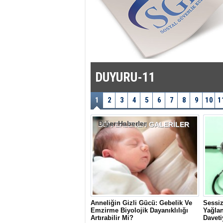
DUYURU-11
1
2
3
4
5
6
7
8
9
10
1
Diğer Haberler
SON EKLENEN
GALERİLER
Anneliğin Gizli Gücü: Gebelik Ve
Sessiz
Emzirme Biyolojik Dayanıklılığı
Yağlan
Artırabilir Mi?
Daveti