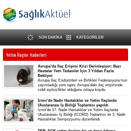
SON DAKİKA
KATEGORİLER
Yetim İlaçlar Haberleri
Avrupa’da İlaç Erişimi Krizi Derinleşiyor: Bazı
Hastalar Yeni Tedaviler İçin 3 Yıldan Fazla
Bekliyor
Avrupa İlaç Endüstrileri ve Birlikleri Federasyonu’nun
yayımladığı yeni rapor, Avrupa’daki ilaç erişiminde
ciddi eşitsizlikler olduğunu ortaya koydu.
İzmir'de Nadir Hastalıklar ve Yetim İlaçlarda
Uluslararası İş Birliği Toplantısı yapıldı
İzmir'de 17. Nadir Hastalıklar ve Yetim İlaçlarda
Uluslararası İş Birliği (ICORD) Toplantısı ile 3. Nadir
Hastalıklar Sempozyumu düzenlendi.
TEB: SGK yetim ilaçları bir an önce ödeme