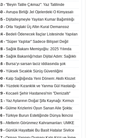
ata Tutundu
edilen Hastaya 9'uncu Çağrıda Nakil Yapıldı
53 -
"Beyin Tatile Çıkmaz": Yaz Tatilinde
nilenlerin Yüzde 39'u Unutulabiliyor
50 -
Avrupa Birliği Jel Ojelerdeki O Kimyasalı
kladı: Kısırlık ve Alerji Riski Uyarısı
45 -
Dijitalleşmeyle Yayılan Kumar Bağımlılığı
i ve Aileyi Yıkıma Uğratıyor
10 -
Orta Yaştaki Üç Altın Kural Demanssız
mı 13 Yıl Uzatabiliyor
24 -
Bedeli Ödenecek İlaçlar Listesinde Yapılan
enlemeler Hakkında Duyuru 2026/30
34 -
"Süper Yaşlılar" Sadece Bilişsel Değil
ksel Olarak da Daha Sağlıklı Yaşıyor
28 -
Sağlık Bakanı Memişoğlu: 2025 Yılında
Bini Aşkın Kişiye Emzirme Eğitimi Verildi
28 -
Sağlık Bakanlığı'ndan Dijital Adım: Sağlıklı
at Merkezlerinde Uzaktan Sağlık Hizmeti
16 -
Bursa’yı sarsan taciz iddiasında şok
ladı
şme!
09 -
Yüksek Sıcaklık Sürüş Güvenliğini
ürüyor: 40 Derecede Güvenli Sürüş Süresi 53
00 -
Kalp Sağlığında Yeni Dönem: Akıllı Klozet
kaya İniyor
ağı 30 Saniyede Ritim Bozukluğunu Tespit
39 -
Yüzdeki Kızarıklık ve Yanma Gül Hastalığı
yor
asea) Belirtisi Olabilir
29 -
Kocaeli Şehir Hastanesi'nin "Denizaltı"
ünümlü Ünitesi Hastalara Umut Oluyor
21 -
Yaz Aylarının Doğal Şifa Kaynağı: Kırmızı
eler Bağışıklığı ve Kalbi Koruyor
39 -
Gülme Krizlerini Oyun Sanan Aile Şokta:
Yaşındaki Çocuk 8 Kez Felç Geçirdi
36 -
Türkiye Burun Estetiğinde Dünya İkincisi
u
35 -
Afetlerin Görünmez Kahramanları: UMKE
 Kadrosuyla Görev Başında
29 -
Günlük Hayattaki Bu Basit Hatalar Sivilce
umunu Tetikliyor
27 -
Orman Yangını Dumanı Kalp Krizi ve İnme