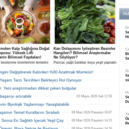
antioksidan içeriğiyle bağışıklığı
egzersizle birleştiğinde hücresel
irdiğini ve kanser riskini
yaşlanmayı yavaşlatabildiğini gösterdi.
ya yardımcı olduğunu açıkladı.
YA
Dr
Sa
Hi
imden Kalp Sağlığına Doğal
Kan Dolaşımını İyileştiren Besinler
Ce
eposu: Yüksek Lifli
Hangileri? Bilimsel Araştırmalar
Bi
erin Bilimsel Faydaları!
Ne Söylüyor?
Sa
ı beslenme önerilerinin temelini
Pancar, yağlı balıklar, koyu yeşil yapraklı
an yüksek lifli gıdalar; bağırsak
sebzeler ve kuruyemişlerin damar
Si
lerinden kolesterol kontrolüne,
sağlığını desteklediği bilinse de
ngini Değiştirerek Kalorileri %30 Azaltmak Mümkün!
eri dengesinden kilo yönetimine
uzmanlar ve bilimsel araştırmalar tek bir
Sa
20 Temmuz 2026 Pazartesi 15:51
aşam Tarzı Tercihleri Belirleyici Rol Oynuyor
pek çok alanda vücudu
besinin "kendiliğinden damar
sü
iyor.
açamayacağı" uyarısında bulunuyor.
21 Mayıs 2026 Perşembe 14:44
r: Yeni araştırmadan dikkat çeken bulgular
Hu
12 Mayıs 2026 Salı 16:11
aşarıyı artırabilir
05 Mayıs 2026 Salı 13:50
Se
Da
ımı Biyolojik Yaşlanmayı Yavaşlatabilir
11 Mart 2026 Çarşamba 13:49
aşamın Temel Kurallarını Sıraladı
09 Mart 2026 Pazartesi 16:07
Ya
Öz
 Sonra En Sağlıklı İçecek Yeşil Çay
09 Mart 2026 Pazartesi 14:35
R
risi: İftara Sebze ile Başlayın
09 Mart 2026 Pazartesi 14:26