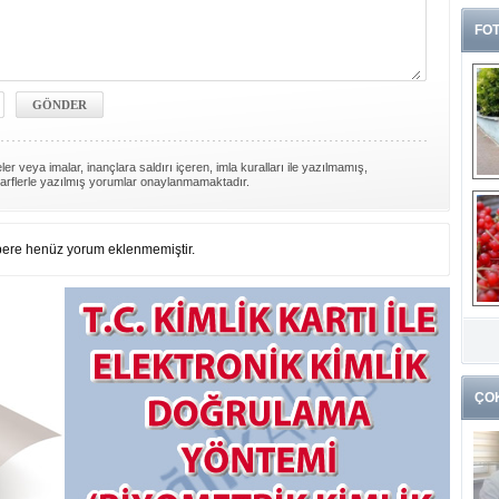
FOT
er veya imalar, inançlara saldırı içeren, imla kuralları ile yazılmamış,
arflerle yazılmış yorumlar onaylanmamaktadır.
ere henüz yorum eklenmemiştir.
G
k
ÇO