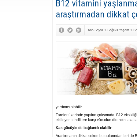
B12 vitamini yaşlanmay
araştırmadan dikkat ç
Ana Sayfa
»
Sağlıklı Yaşam
»
Be
yardımcı olabilir.
Fareler üzerinde yapılan çalışmada, B12 eksikliğ
etkileyen tehditlere karşı vücudun direncini azalta
Kas gücüyle de bağlantılı olabilir
Araştırmanın dikkat çeken bulgularından biri de B12