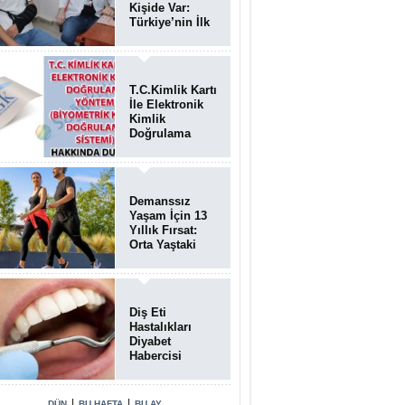
Kişide Var:
Türkiye’nin İlk
Bundgaard
Sendromu
Vakası
Diyarbakır’da
T.C.Kimlik Kartı
Teşhis Edildi
İle Elektronik
Kimlik
Doğrulama
Yöntemi
(Biyometrik
Kimlik
Doğrulama
Demanssız
Sistemi)
Yaşam İçin 13
07.08.2026
Yıllık Fırsat:
Orta Yaştaki
Yaşam Tarzı
Beyin Sağlığını
Belirliyor
Diş Eti
Hastalıkları
Diyabet
Habercisi
Olabilir: Ağız
Sağlığı Ve
Şeker
|
|
DÜN
BU HAFTA
BU AY