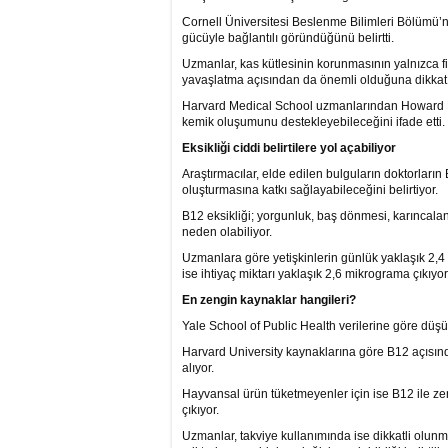
Cornell Üniversitesi Beslenme Bilimleri Bölümü’
gücüyle bağlantılı göründüğünü belirtti.
Uzmanlar, kas kütlesinin korunmasının yalnızca f
yavaşlatma açısından da önemli olduğuna dikkat 
Harvard Medical School uzmanlarından Howard Le
kemik oluşumunu destekleyebileceğini ifade etti.
Eksikliği ciddi belirtilere yol açabiliyor
Araştırmacılar, elde edilen bulguların doktorların 
oluşturmasına katkı sağlayabileceğini belirtiyor.
B12 eksikliği; yorgunluk, baş dönmesi, karıncalan
neden olabiliyor.
Uzmanlara göre yetişkinlerin günlük yaklaşık 2,
ise ihtiyaç miktarı yaklaşık 2,6 mikrograma çıkıyor
En zengin kaynaklar hangileri?
Yale School of Public Health verilerine göre düşük
Harvard University kaynaklarına göre B12 açısın
alıyor.
Hayvansal ürün tüketmeyenler için ise B12 ile zeng
çıkıyor.
Uzmanlar, takviye kullanımında ise dikkatli olunma