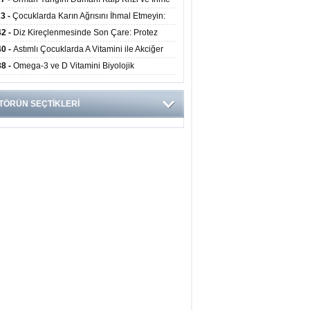
ini Artırıyor
23 -
Çocuklarda Karın Ağrısını İhmal Etmeyin:
disit Habercisi Olabilir
42 -
Diz Kireçlenmesinde Son Çare: Protez
iyatı İle Yaşam Kalitesi Artıyor
40 -
Astımlı Çocuklarda A Vitamini ile Akciğer
mi Arasında Bağlantı Bulundu
38 -
Omega-3 ve D Vitamini Biyolojik
anmayı Yavaşlatabilir
TÖRÜN SEÇTİKLERİ