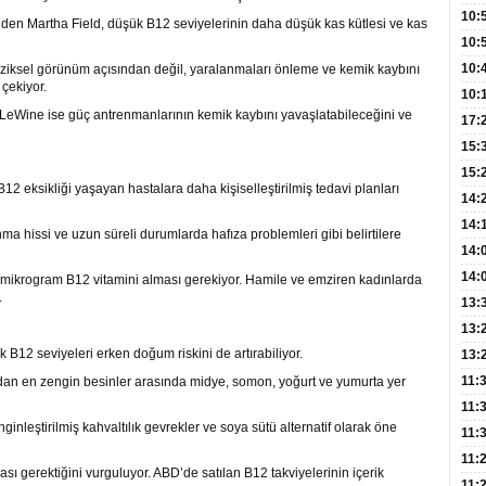
Hay
Redd
10:
nden Martha Field, düşük B12 seviyelerinin daha düşük kas kütlesi ve kas
Öğre
10:
Yasa
10:
iziksel görünüm açısından değil, yaralanmaları önleme ve kemik kaybını
çekiyor.
Beyn
10:
Wine ise güç antrenmanlarının kemik kaybını yavaşlatabileceğini ve
Yaşa
17:
Düz
15:
Fizi
15:
B12 eksikliği yaşayan hastalara daha kişiselleştirilmiş tedavi planları
300 
14:
Hay
14:
ma hissi ve uzun süreli durumlarda hafıza problemleri gibi belirtilere
Baş
geli
14:
Düş
14:
4 mikrogram B12 vitamini alması gerekiyor. Hamile ve emziren kadınlarda
.
Daki
Kap
13:
Edi
(Roz
13:
 B12 seviyeleri erken doğum riskini de artırabiliyor.
Gör
13:
Meyv
11:
dan en zengin besinler arasında midye, somon, yoğurt ve yumurta yer
3,5 
11:
inleştirilmiş kahvaltılık gevrekler ve soya sütü alternatif olarak öne
Old
11:
Dev
11:
sı gerektiğini vurguluyor. ABD’de satılan B12 takviyelerinin içerik
Oluş
11: