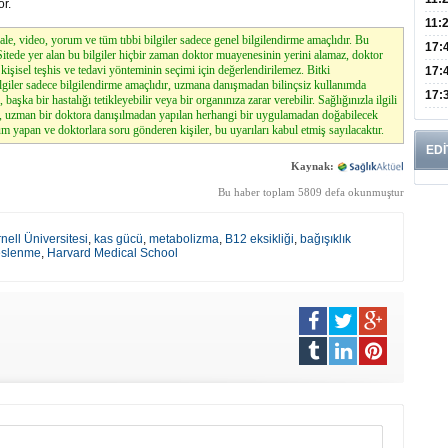
or.
Risk
11:
le, video, yorum ve tüm tıbbi bilgiler sadece genel bilgilendirme amaçlıdır. Bu
Apan
17:
. Sitede yer alan bu bilgiler hiçbir zaman doktor muayenesinin yerini alamaz, doktor
kişisel teşhis ve tedavi yönteminin seçimi için değerlendirilemez. Bitki
Amel
17:
lgiler sadece bilgilendirme amaçlıdır, uzmana danışmadan bilinçsiz kullanımda
Hac
17:
, başka bir hastalığı tetikleyebilir veya bir organınıza zarar verebilir. Sağlığınızla ilgili
z, uzman bir doktora danışılmadan yapılan herhangi bir uygulamadan doğabilecek
Yaşl
m yapan ve doktorlara soru gönderen kişiler, bu uyarıları kabul etmiş sayılacaktır.
EDİ
Kaynak:
Bu haber toplam 5809 defa okunmuştur
nell Üniversitesi
,
kas gücü
,
metabolizma
,
B12 eksikliği
,
bağışıklık
beslenme
,
Harvard Medical School