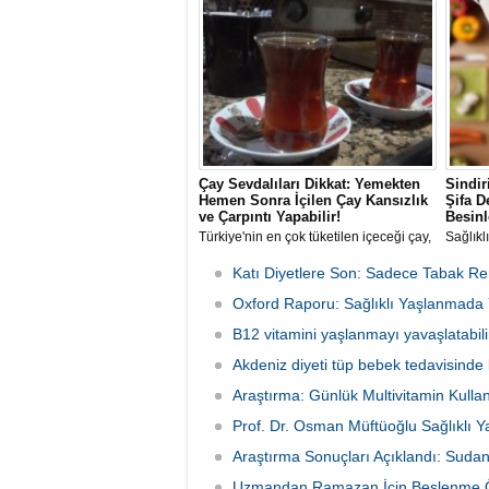
kaybını önlemek için dengeli
yüksek 
beslenmenin önemi artıyor. Uzmanlar;
güçlend
protein, kalsiyum, D vitamini ve B12 gibi
azaltma
kritik besin öğelerinin yeterli alımının
yaşam kalitesini koruduğunu
vurguluyor.
Çay Sevdalıları Dikkat: Yemekten
Sindir
Hemen Sonra İçilen Çay Kansızlık
Şifa D
ve Çarpıntı Yapabilir!
Besinl
Türkiye'nin en çok tüketilen içeceği çay,
Sağlıkl
tüketim saatine ve miktarına bağlı olarak
oluştur
sağlığı etkileyebiliyor.
hareket
Katı Diyetlere Son: Sadece Tabak Re
kan şek
Oxford Raporu: Sağlıklı Yaşlanmada Y
kadar 
destekl
B12 vitamini yaşlanmayı yavaşlatabili
Akdeniz diyeti tüp bebek tedavisinde b
Araştırma: Günlük Multivitamin Kullan
Prof. Dr. Osman Müftüoğlu Sağlıklı Y
Araştırma Sonuçları Açıklandı: Sudan
Uzmandan Ramazan İçin Beslenme Öne