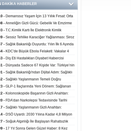
N DAKİKA HABERLER
10 -
Demanssız Yaşam İçin 13 Yıllık Fırsat: Orta
aki Yaşam Tarzı Beyin Sağlığını Belirliyor
08 -
Anneliğin Gizli Gücü: Gebelik Ve Emzirme
lojik Dayanıklılığı Artırabilir Mi?
03 -
T.C.Kimlik Kartı İle Elektronik Kimlik
rulama Yöntemi (Biyometrik Kimlik Doğrulama
39 -
Sessiz Tehlike Karaciğer Yağlanması: Siroz
emi) 07.08.2026
alp Krizine Davetiye Çıkarıyor!
47 -
Sağlık Bakanlığı Duyurdu: Yılın İlk 6 Ayında
inden Fazla Hasta Hiperbarik Oksijen Tedavisi
44 -
KDC'de Büyük Ebola Felaketi: Vakalar 4
 Aştı, Virüste Mutasyon Şüphesi!
43 -
Diş Eti Hastalıkları Diyabet Habercisi
ilir: Ağız Sağlığı Ve Şeker Arasındaki Çift Yönlü
41 -
Dünyada Sadece 67 Kişide Var: Türkiye’nin
Kanıtlandı
 Bundgaard Sendromu Vakası Diyarbakır’da
01 -
Sağlık Bakanlığı'ndan Dijital Adım: Sağlıklı
is Edildi
at Merkezlerinde Uzaktan Danışmanlık Dönemi
42 -
Sağlıklı Yaşlanmanın Temeli Doğru
ladı
enmeden Geçiyor: İleri Yaşta Hangi Besin
23 -
GLP-1 İlaçlarında Yeni Dönem: Sağlanan
erine İhtiyaç Duyuluyor?
alar Yalnızca Kilo Kaybıyla Sınırlı Değil
22 -
Kolonoskopide Başarının Gizli Anahtarı:
rsiz Bağırsak Temizliği Poliplerin Gözden
20 -
FDA’dan Narkolepsi Tedavisinde Tarihi
masına Neden Oluyor
: Oreksin Sistemini Hedefleyen İlk İlaç
17 -
Sağlıklı Yaşlanmanın Gizli Anahtarı:
lanıma Sunuldu
nli Kuvvet Antrenmanı Kas Ve Kemik Sağlığını
14 -
DSÖ Uyardı: 2030 Yılına Kadar 4,8 Milyon
uyor
ire ve Ebe Açığı Oluşabilir
27 -
Soğuk Algınlığı İle Başlayan Rahatsızlık
ciğer Yetmezliği Çıktı: 17 Yıl Sonra Nakille
09 -
17 Yıl Sonra Gelen Güzel Haber: 8 Kez