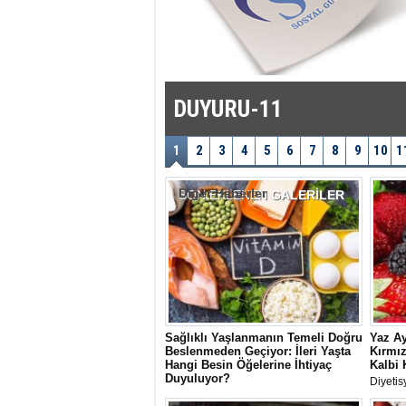
DUYURU-11
1
2
3
4
5
6
7
8
9
10
1
Diğer Haberler
SON EKLENEN
GALERİLER
Sağlıklı Yaşlanmanın Temeli Doğru
Yaz Ay
Beslenmeden Geçiyor: İleri Yaşta
Kırmız
Hangi Besin Öğelerine İhtiyaç
Kalbi 
Duyuluyor?
Diyetis
İlerleyen yaşla birlikte kas ve kemik
çilek, 