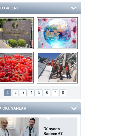
O GALERİ
Ve burası da bir 
14 soruda 
devlet hastanesi
Koronavirüs 
hakkında kendinizi 
test edin...
ilaburu meyvesi 
Endonezya’daki 
anserden koruyor
deprem: Ölü sayısı 
1
2
3
4
5
6
7
8
bin 203'e yükseldi
K OKUNANLAR
Dünyada
Sadece 67