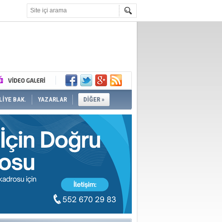
İYE BAK.
YAZARLAR
DİĞER »