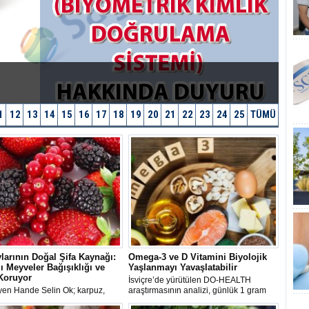
1
12
13
14
15
16
17
18
19
20
21
22
23
24
25
TÜMÜ
larının Doğal Şifa Kaynağı:
Omega-3 ve D Vitamini Biyolojik
ı Meyveler Bağışıklığı ve
Yaşlanmayı Yavaşlatabilir
Koruyor
İsviçre’de yürütülen DO-HEALTH
yen Hande Selin Ok; karpuz,
araştırmasının analizi, günlük 1 gram
kiraz ve nar gibi kırmızı meyvelerin
omega-3 takviyesinin D vitamini ve