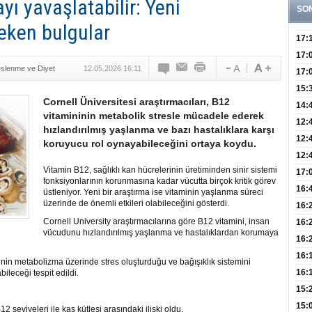
ı yavaşlatabilir: Yeni
SO
eken bulgular
17:
Yaşt
17:
slenme ve Diyet
12.05.2026 16:11
Biyo
17:
Doğ
15:
Cornell Üniversitesi araştırmacıları, B12
Sist
Ve K
14:
vitamininin metabolik stresle mücadele ederek
10 B
12:
hızlandırılmış yaşlanma ve bazı hastalıklara karşı
Aldı
Bini
12:
koruyucu rol oynayabileceğini ortaya koydu.
Olab
12:
Vitamin B12, sağlıklı kan hücrelerinin üretiminden sinir sistemi
Bağ 
İlk
17:
fonksiyonlarının korunmasına kadar vücutta birçok kritik görev
Teşh
Hay
16:
üstleniyor. Yeni bir araştırma ise vitaminin yaşlanma süreci
üzerinde de önemli etkileri olabileceğini gösterdi.
Baş
Besl
16:
Öğel
Cornell University araştırmacılarına göre B12 vitamini, insan
Fayd
16:
vücudunu hızlandırılmış yaşlanma ve hastalıklardan korumaya
Yete
16:
Kaç
Onay
16:
inin metabolizma üzerinde stres oluşturduğu ve bağışıklık sistemini
Kul
Düze
16:
bileceği tespit edildi.
Kor
Hemş
15:
Kara
15:
 seviyeleri ile kas kütlesi arasındaki ilişki oldu.