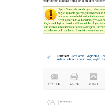
miktarlarının oldukça değişken olabildiği belirtiliy
Uyarı:
Sitemizde yer alan yazı, haber, maka
bilgiler zamanla geçerliliğini kaybedebilir
muayenesi ve tedavisi yerine kullanılamaz, 
Ansiklopedisinde ve haberlerde yer alan bi
ilaçlarla etkileşime girerek ciddi yan etkiler oluşturabilir
durumlarda lütfen uzman bir doktora danışınız. Sitemi
zarardan sorumlu tutulamaz. Sitemizi ziyaret eden, yoru
Etiketler:
B12 vitamini
,
yaşlanma
,
Cor
sistemi
,
vitamin araştırması
,
sağlıklı 