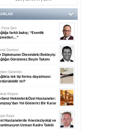
Arasındaki Çift
Yönlü Bağ
Kanıtlandı
ZARLAR
. Feza Şen
ğlığa farklı bakış; “Esenlik
zmetleri…”
mil Demirci
r Diplomanın Ötesindeki Bekleyiş:
ğlığın Görünmez Beyin Takımı
zden Gelenler
ğlıkta tek tip forma dayatması:
rdürülebilir mi?
kuk Köşesi
rbest Hekimler&Özel Hastaneler:
nıştay’dan Yol Gösterici Bir Karar
şar Kaya
el Hastanelerde Anesteziyoloji ve
eanimasyon Uzman Kadro Talebi