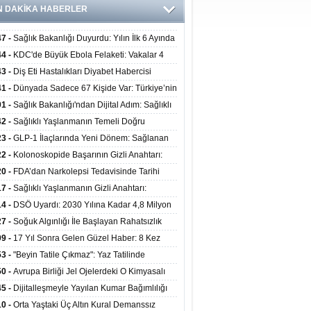
N DAKİKA HABERLER
47 -
Sağlık Bakanlığı Duyurdu: Yılın İlk 6 Ayında
inden Fazla Hasta Hiperbarik Oksijen Tedavisi
44 -
KDC'de Büyük Ebola Felaketi: Vakalar 4
 Aştı, Virüste Mutasyon Şüphesi!
43 -
Diş Eti Hastalıkları Diyabet Habercisi
ilir: Ağız Sağlığı Ve Şeker Arasındaki Çift Yönlü
41 -
Dünyada Sadece 67 Kişide Var: Türkiye’nin
Kanıtlandı
 Bundgaard Sendromu Vakası Diyarbakır’da
01 -
Sağlık Bakanlığı'ndan Dijital Adım: Sağlıklı
is Edildi
at Merkezlerinde Uzaktan Danışmanlık Dönemi
42 -
Sağlıklı Yaşlanmanın Temeli Doğru
ladı
enmeden Geçiyor: İleri Yaşta Hangi Besin
23 -
GLP-1 İlaçlarında Yeni Dönem: Sağlanan
erine İhtiyaç Duyuluyor?
alar Yalnızca Kilo Kaybıyla Sınırlı Değil
22 -
Kolonoskopide Başarının Gizli Anahtarı:
rsiz Bağırsak Temizliği Poliplerin Gözden
20 -
FDA’dan Narkolepsi Tedavisinde Tarihi
masına Neden Oluyor
: Oreksin Sistemini Hedefleyen İlk İlaç
17 -
Sağlıklı Yaşlanmanın Gizli Anahtarı:
lanıma Sunuldu
nli Kuvvet Antrenmanı Kas Ve Kemik Sağlığını
14 -
DSÖ Uyardı: 2030 Yılına Kadar 4,8 Milyon
uyor
ire ve Ebe Açığı Oluşabilir
27 -
Soğuk Algınlığı İle Başlayan Rahatsızlık
ciğer Yetmezliği Çıktı: 17 Yıl Sonra Nakille
09 -
17 Yıl Sonra Gelen Güzel Haber: 8 Kez
ata Tutundu
edilen Hastaya 9'uncu Çağrıda Nakil Yapıldı
53 -
"Beyin Tatile Çıkmaz": Yaz Tatilinde
nilenlerin Yüzde 39'u Unutulabiliyor
50 -
Avrupa Birliği Jel Ojelerdeki O Kimyasalı
kladı: Kısırlık ve Alerji Riski Uyarısı
45 -
Dijitalleşmeyle Yayılan Kumar Bağımlılığı
i ve Aileyi Yıkıma Uğratıyor
10 -
Orta Yaştaki Üç Altın Kural Demanssız