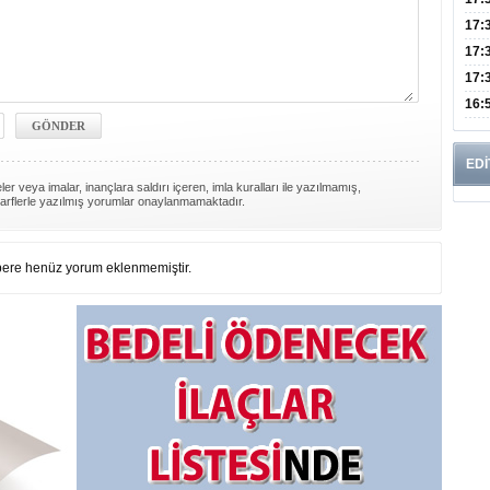
Yaşl
17:
Müd
17:
Yaln
17:
Şeke
16:
Edi
Risk
EDİ
er veya imalar, inançlara saldırı içeren, imla kuralları ile yazılmamış,
arflerle yazılmış yorumlar onaylanmamaktadır.
ere henüz yorum eklenmemiştir.