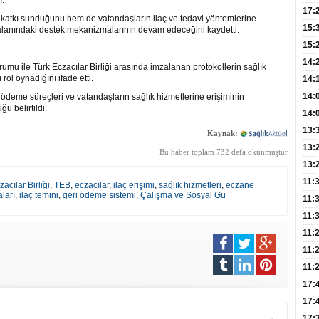
ı.
Yaşa
17:
 katkı sunduğunu hem de vatandaşların ilaç ve tedavi yöntemlerine
Düz
15:
lık alanındaki destek mekanizmalarının devam edeceğini kaydetti.
Fizi
15:
300 
14:
mu ile Türk Eczacılar Birliği arasında imzalanan protokollerin sağlık
rol oynadığını ifade etti.
Hay
14:
Baş
geli
14:
i ödeme süreçleri ve vatandaşların sağlık hizmetlerine erişiminin
ü belirtildi.
Düş
14:
Daki
Kap
13:
Kaynak:
Edi
(Roz
13:
Bu haber toplam 732 defa okunmuştur
Gör
13:
Meyv
11:
acılar Birliği
,
TEB
,
eczacılar
,
ilaç erişimi
,
sağlık hizmetleri
,
eczane
aları
,
ilaç temini
,
geri ödeme sistemi
,
Çalışma ve Sosyal Gü
3,5 
11:
Old
11:
Dev
11:
Oluş
11:
Risk
11:
Apan
17:
Amel
17:
Hac
17: