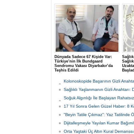
dayanan Hiperbarik Oksijen Tedavisi
(KDC) t
(HBOT), 2026'nın ilk altı ayında 10 bin
salgını
93 hastanın iyileşme sürecine katkı
aşması 
sağladı.
mutasy
şüphel
planını
Dünyada Sadece 67 Kişide Var:
Sağlık
Türkiye’nin İlk Bundgaard
Sağlık
Sendromu Vakası Diyarbakır’da
Uzakt
Teşhis Edildi
Başlad
Diyarbakır’da baş dönmesi ve göğüs
Sağlık
ağrısı şikayetiyle hastaneye başvuran
konula
Kolonoskopide Başarının Gizli Anahta
41 yaşındaki Şehmus Doğan’da,
Sistem
Neden Oluyor
dünyada son derece nadir görülen
Sağlıklı Yaşlanmanın Gizli Anahtarı:
psikolo
kalıtsal Bundgaard Sendromu saptandı.
sosyal 
Soğuk Algınlığı İle Başlayan Rahatsız
çıkmad
Tutundu
17 Yıl Sonra Gelen Güzel Haber: 8 K
"Beyin Tatile Çıkmaz": Yaz Tatilinde 
Dijitalleşmeyle Yayılan Kumar Bağımlı
Orta Yaştaki Üç Altın Kural Demanssı