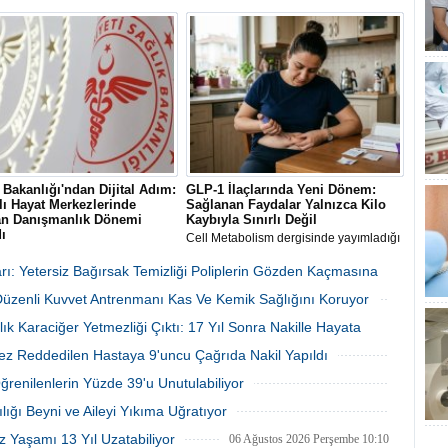
arihin en büyük ikinci Ebola
The Lancet Public Health dergisinde
 yaşanıyor. Vaka sayısının 4 bini
yayımlanan 300 bin kişilik dev
üzerine yetkililer virüsün
araştırma, şiddetli diş eti hastalığı
ona uğramış olabileceğinden
(periodontit) ile tip 2 diyabet arasında
enirken, Afrika CDC müdahale
doğrudan ve çift yönlü bir ilişki
 en üst seviyeye çıkardı.
bulunduğunu gözler önüne serdi.
 Bakanlığı'ndan Dijital Adım:
GLP-1 İlaçlarında Yeni Dönem:
lı Hayat Merkezlerinde
Sağlanan Faydalar Yalnızca Kilo
an Danışmanlık Dönemi
Kaybıyla Sınırlı Değil
ı
Cell Metabolism dergisinde yayımladığı
 Bakanlığı'nca uygulamaya
değerlendirme zayıflama ve diyabet
n Uzaktan Hasta Değerlendirme
tedavisinde kullanılan GLP-1 ilaçlarının
rı: Yetersiz Bağırsak Temizliği Poliplerin Gözden Kaçmasına
i (UHDS) sayesinde vatandaşlar;
sinir, bağışıklık ve organlar arası iletişim
 Düzenli Kuvvet Antrenmanı Kas Ve Kemik Sağlığını Koruyor
jik destek, sigara bırakma ve
sistemleri üzerinden kilo kaybından
destek hizmetlerine evlerinden
bağımsız biyolojik mekanizmaları
06 Ağustos 2026 Perşembe 16:22
06 Ağustos 2026 Perşembe 16:17
lık Karaciğer Yetmezliği Çıktı: 17 Yıl Sonra Nakille Hayata
an MHRS üzerinden ulaşıyor.
tetiklediğini ortaya çıktı
ez Reddedilen Hastaya 9'uncu Çağrıda Nakil Yapıldı
06 Ağustos 2026 Perşembe 15:27
06 Ağustos 2026 Perşembe 15:09
Öğrenilenlerin Yüzde 39'u Unutulabiliyor
06 Ağustos 2026 Perşembe 10:53
lığı Beyni ve Aileyi Yıkıma Uğratıyor
06 Ağustos 2026 Perşembe 10:45
z Yaşamı 13 Yıl Uzatabiliyor
06 Ağustos 2026 Perşembe 10:10