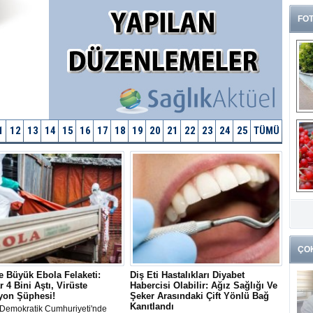
FOT
1
12
13
14
15
16
17
18
19
20
21
22
23
24
25
TÜMÜ
G
k
ÇO
 Büyük Ebola Felaketi:
Diş Eti Hastalıkları Diyabet
r 4 Bini Aştı, Virüste
Habercisi Olabilir: Ağız Sağlığı Ve
yon Şüphesi!
Şeker Arasındaki Çift Yönlü Bağ
Kanıtlandı
Demokratik Cumhuriyeti'nde