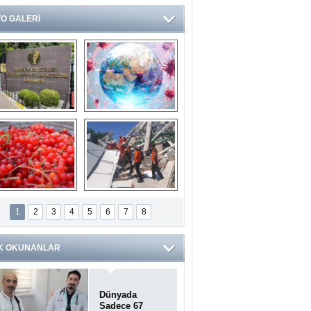
O GALERİ
Ve burası da bir 
14 soruda 
devlet hastanesi
Koronavirüs 
hakkında kendinizi 
test edin...
ilaburu meyvesi 
Endonezya’daki 
anserden koruyor
deprem: Ölü sayısı 
1
2
3
4
5
6
7
8
bin 203'e yükseldi
K OKUNANLAR
Dünyada
Sadece 67