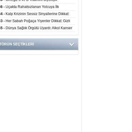
anmayı Yavaşlatabilir
36 -
Uçakta Rahatsızlanan Yolcuya İlk
ahale Sağlık Bakanı Memişoğlu'ndan Geldi
34 -
Kalp Krizinin Sessiz Sinyallerine Dikkat:
ızca Göğüs Ağrısıyla Gelmiyor
33 -
Her Sabah Poğaça Yiyenler Dikkat: Gizli
r ve Yağ Yükü Kalbi ve Bağırsakları Tehdit
55 -
Dünya Sağlık Örgütü Uyardı: Alkol Kanser
yor
ini Doğrudan Artırıyor
TÖRÜN SEÇTİKLERİ