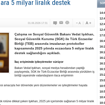
ara 5 milyar liralık destek
SO
14:
10 B
12:
01.06.2026 17:31
Aldı
Bini
12:
Olab
12:
Çalışma ve Sosyal Güvenlik Bakanı Vedat Işıkhan,
Bağ 
İlk
17:
Sosyal Güvenlik Kurumu (SGK) ile Türk Eczacılar
Teşh
Hay
16:
Birliği (TEB) arasında imzalanan protokoller
Baş
Besl
16:
kapsamında 2025 yılında eczacılara 5 milyar liralık
Öğel
Fayd
16:
destek sağlandığını açıkladı.
Yete
16:
İlaç erişiminde iyileştirmeler sürüyor
Kaç
Onay
16:
Bakan Vedat Işıkhan, sosyal medya hesabından yaptığı
Kul
Düze
16:
paylaşımda, SGK ile Türk Eczacılar Birliği arasında yürütülen iş
Kor
Hemş
15:
birliği sayesinde vatandaşların ilaca erişiminin
Kara
15:
lmesi amacıyla her dönemde yeni düzenlemeler ve iyileştirmeler hayata
Hay
Redd
10:
Öğre
10:
Yasa
10:
k rolüne dikkat çeken Işıkhan, 2025 yılı içerisinde sağlanan 5 milyar liralık
Beyn
10: