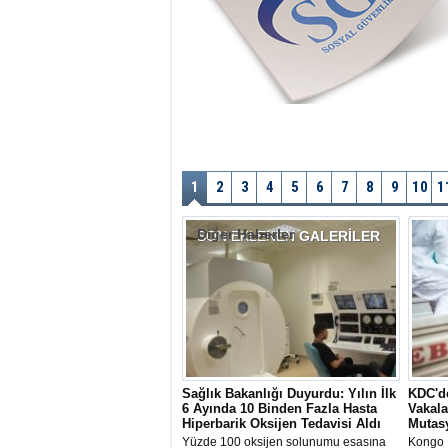
1
2
3
4
5
6
7
8
9
10
1
Diğer Haberler
SON EKLENEN
GALERİLER
Sağlık Bakanlığı Duyurdu: Yılın İlk
KDC'de
6 Ayında 10 Binden Fazla Hasta
Vakala
Hiperbarik Oksijen Tedavisi Aldı
Mutas
Yüzde 100 oksijen solunumu esasına
Kongo 