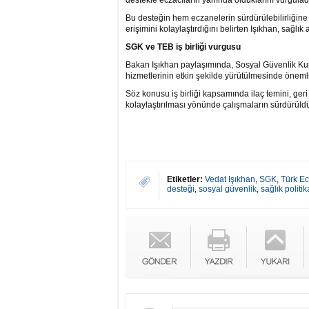
destekle eczacıların yanında olduklarını vurgulad
Bu desteğin hem eczanelerin sürdürülebilirliğine
erişimini kolaylaştırdığını belirten Işıkhan, sağ
SGK ve TEB iş birliği vurgusu
Bakan Işıkhan paylaşımında, Sosyal Güvenlik Kuru
hizmetlerinin etkin şekilde yürütülmesinde önemli 
Söz konusu iş birliği kapsamında ilaç temini, ger
kolaylaştırılması yönünde çalışmaların sürdürüldüğ
Etiketler:
Vedat Işıkhan
,
SGK
,
Türk Ecz
desteği
,
sosyal güvenlik
,
sağlık politik