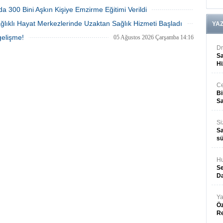
a 300 Bini Aşkın Kişiye Emzirme Eğitimi Verildi
05 Ağustos 2026 Çarşamba 15:28
ağlıklı Hayat Merkezlerinde Uzaktan Sağlık Hizmeti Başladı
YA
05 Ağustos 2026 Çarşamba 14:28
gelişme!
05 Ağustos 2026 Çarşamba 14:16
Dr
Sa
Hi
Ce
Bi
Sa
Si
Sa
sü
Hu
Se
Da
Ya
Öz
R