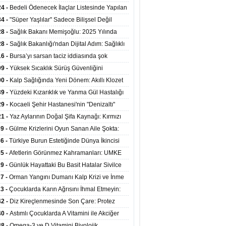
mı 13 Yıl Uzatabiliyor
24 -
Bedeli Ödenecek İlaçlar Listesinde Yapılan
enlemeler Hakkında Duyuru 2026/30
34 -
"Süper Yaşlılar" Sadece Bilişsel Değil
ksel Olarak da Daha Sağlıklı Yaşıyor
28 -
Sağlık Bakanı Memişoğlu: 2025 Yılında
Bini Aşkın Kişiye Emzirme Eğitimi Verildi
28 -
Sağlık Bakanlığı'ndan Dijital Adım: Sağlıklı
at Merkezlerinde Uzaktan Sağlık Hizmeti
16 -
Bursa’yı sarsan taciz iddiasında şok
ladı
şme!
09 -
Yüksek Sıcaklık Sürüş Güvenliğini
ürüyor: 40 Derecede Güvenli Sürüş Süresi 53
00 -
Kalp Sağlığında Yeni Dönem: Akıllı Klozet
kaya İniyor
ağı 30 Saniyede Ritim Bozukluğunu Tespit
39 -
Yüzdeki Kızarıklık ve Yanma Gül Hastalığı
yor
asea) Belirtisi Olabilir
29 -
Kocaeli Şehir Hastanesi'nin "Denizaltı"
ünümlü Ünitesi Hastalara Umut Oluyor
21 -
Yaz Aylarının Doğal Şifa Kaynağı: Kırmızı
eler Bağışıklığı ve Kalbi Koruyor
39 -
Gülme Krizlerini Oyun Sanan Aile Şokta:
Yaşındaki Çocuk 8 Kez Felç Geçirdi
36 -
Türkiye Burun Estetiğinde Dünya İkincisi
u
35 -
Afetlerin Görünmez Kahramanları: UMKE
 Kadrosuyla Görev Başında
29 -
Günlük Hayattaki Bu Basit Hatalar Sivilce
umunu Tetikliyor
27 -
Orman Yangını Dumanı Kalp Krizi ve İnme
ini Artırıyor
23 -
Çocuklarda Karın Ağrısını İhmal Etmeyin:
disit Habercisi Olabilir
42 -
Diz Kireçlenmesinde Son Çare: Protez
iyatı İle Yaşam Kalitesi Artıyor
40 -
Astımlı Çocuklarda A Vitamini ile Akciğer
mi Arasında Bağlantı Bulundu
38 -
Omega-3 ve D Vitamini Biyolojik