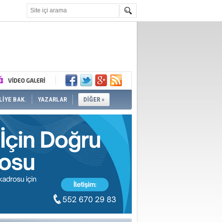
İYE BAK.
YAZARLAR
DİĞER »