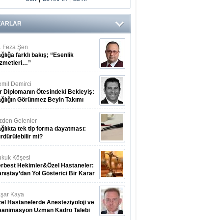
Oksijen
Tedavisi Aldı
ZARLAR
. Feza Şen
ğlığa farklı bakış; “Esenlik
zmetleri…”
mil Demirci
r Diplomanın Ötesindeki Bekleyiş:
ğlığın Görünmez Beyin Takımı
zden Gelenler
ğlıkta tek tip forma dayatması:
rdürülebilir mi?
kuk Köşesi
rbest Hekimler&Özel Hastaneler:
nıştay’dan Yol Gösterici Bir Karar
şar Kaya
el Hastanelerde Anesteziyoloji ve
eanimasyon Uzman Kadro Talebi