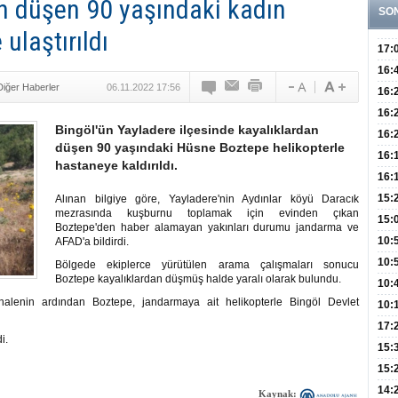
an düşen 90 yaşındaki kadın
SO
ulaştırıldı
17:
Hay
16:
Diğer Haberler
06.11.2022 17:56
Baş
Besl
16:
Öğel
Fayd
16:
Bingöl'ün Yayladere ilçesinde kayalıklardan
Yete
16:
düşen 90 yaşındaki Hüsne Boztepe helikopterle
Kaç
Onay
16:
hastaneye kaldırıldı.
Kul
Düze
16:
Kor
Hemş
15:
Alınan bilgiye göre, Yayladere'nin Aydınlar köyü Daracık
mezrasında kuşburnu toplamak için evinden çıkan
Kara
15:
Boztepe'den haber alamayan yakınları durumu jandarma ve
Hay
Redd
10:
AFAD'a bildirdi.
Öğre
10:
Bölgede ekiplerce yürütülen arama çalışmaları sonucu
Boztepe kayalıklardan düşmüş halde yaralı olarak bulundu.
Yasa
10:
halenin ardından Boztepe, jandarmaya ait helikopterle Bingöl Devlet
Beyn
10:
Yaşa
17:
i.
Düz
15:
Fizi
15:
300 
14:
Kaynak: