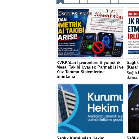
Diğer Haberler
SON EKLENEN
GALERİLER
KVKK’dan İşverenlere Biyometrik
Sağlık
Mesai Takibi Uyarısı: Parmak İzi ve
(Karar
Yüz Tanıma Sistemlerine
Sağlık 
Sınırlama
Sayısı:
Kişisel Verileri Koruma Kurulu (KVKK),
33258 
çalışanların mesai takibinde parmak izi,
yayımla
yüz tanıma ve iris taraması gibi
biyometrik sistemlerin kullanılmasına
ilişkin önemli bir ilke kararı yayımladı.
Sağlık Kuruluşları Hekim
Sağlı