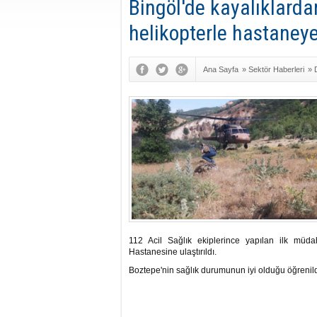
Bingöl'de kayalıklard
helikopterle hastaneye 
Ana Sayfa
»
Sektör Haberleri
»
112 Acil Sağlık ekiplerince yapılan ilk müda
Hastanesine ulaştırıldı.
Boztepe'nin sağlık durumunun iyi olduğu öğrenild