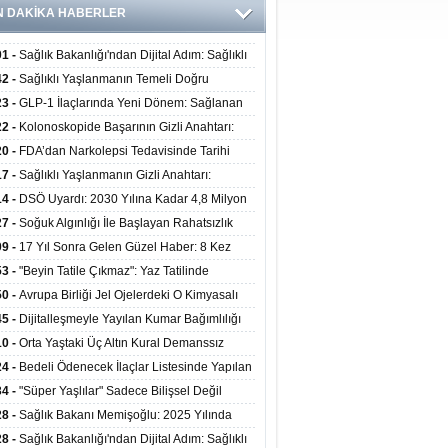
N DAKİKA HABERLER
01 -
Sağlık Bakanlığı'ndan Dijital Adım: Sağlıklı
at Merkezlerinde Uzaktan Danışmanlık Dönemi
42 -
Sağlıklı Yaşlanmanın Temeli Doğru
ladı
enmeden Geçiyor: İleri Yaşta Hangi Besin
23 -
GLP-1 İlaçlarında Yeni Dönem: Sağlanan
erine İhtiyaç Duyuluyor?
alar Yalnızca Kilo Kaybıyla Sınırlı Değil
22 -
Kolonoskopide Başarının Gizli Anahtarı:
rsiz Bağırsak Temizliği Poliplerin Gözden
20 -
FDA’dan Narkolepsi Tedavisinde Tarihi
masına Neden Oluyor
: Oreksin Sistemini Hedefleyen İlk İlaç
17 -
Sağlıklı Yaşlanmanın Gizli Anahtarı:
lanıma Sunuldu
nli Kuvvet Antrenmanı Kas Ve Kemik Sağlığını
14 -
DSÖ Uyardı: 2030 Yılına Kadar 4,8 Milyon
uyor
ire ve Ebe Açığı Oluşabilir
27 -
Soğuk Algınlığı İle Başlayan Rahatsızlık
ciğer Yetmezliği Çıktı: 17 Yıl Sonra Nakille
09 -
17 Yıl Sonra Gelen Güzel Haber: 8 Kez
ata Tutundu
edilen Hastaya 9'uncu Çağrıda Nakil Yapıldı
53 -
"Beyin Tatile Çıkmaz": Yaz Tatilinde
nilenlerin Yüzde 39'u Unutulabiliyor
50 -
Avrupa Birliği Jel Ojelerdeki O Kimyasalı
kladı: Kısırlık ve Alerji Riski Uyarısı
45 -
Dijitalleşmeyle Yayılan Kumar Bağımlılığı
i ve Aileyi Yıkıma Uğratıyor
10 -
Orta Yaştaki Üç Altın Kural Demanssız
mı 13 Yıl Uzatabiliyor
24 -
Bedeli Ödenecek İlaçlar Listesinde Yapılan
enlemeler Hakkında Duyuru 2026/30
34 -
"Süper Yaşlılar" Sadece Bilişsel Değil
ksel Olarak da Daha Sağlıklı Yaşıyor
28 -
Sağlık Bakanı Memişoğlu: 2025 Yılında
Bini Aşkın Kişiye Emzirme Eğitimi Verildi
28 -
Sağlık Bakanlığı'ndan Dijital Adım: Sağlıklı