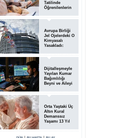
Tatilinde
Öğrenilenlerin
Yüzde 39'u
Unutulabiliyor
Avrupa Birliği
Jel Ojelerdeki O
Kimyasalı
Yasakladı:
Kısırlık ve Alerji
Riski Uyarısı
Dijitalleşmeyle
Yayılan Kumar
Bağımlılığı
Beyni ve Aileyi
Yıkıma
Uğratıyor
Orta Yaştaki Üç
Altın Kural
Demanssız
Yaşamı 13 Yıl
Uzatabiliyor
|
|
DÜN
BU HAFTA
BU AY