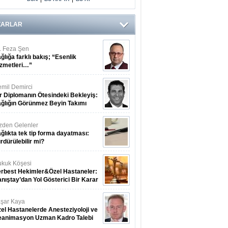
ZARLAR
. Feza Şen
ğlığa farklı bakış; “Esenlik
zmetleri…”
mil Demirci
r Diplomanın Ötesindeki Bekleyiş:
ğlığın Görünmez Beyin Takımı
zden Gelenler
ğlıkta tek tip forma dayatması:
rdürülebilir mi?
kuk Köşesi
rbest Hekimler&Özel Hastaneler:
nıştay’dan Yol Gösterici Bir Karar
şar Kaya
el Hastanelerde Anesteziyoloji ve
eanimasyon Uzman Kadro Talebi