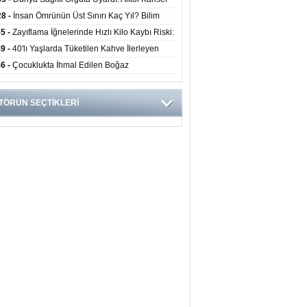
yor
ini Doğrudan Artırıyor
28 -
İnsan Ömrünün Üst Sınırı Kaç Yıl? Bilim
anlarından Yeni Yaşam Süresi Modeli
55 -
Zayıflama İğnelerinde Hızlı Kilo Kaybı Riski:
anlar Hekim Kontrolü Şart Diyor
49 -
40'lı Yaşlarda Tüketilen Kahve İlerleyen
arda Zihinsel ve Fiziksel Sağlığı Koruyor
46 -
Çocuklukta İhmal Edilen Boğaz
ksiyonu İleride Kalp Kapağını Bozabiliyor
TÖRÜN SEÇTİKLERİ