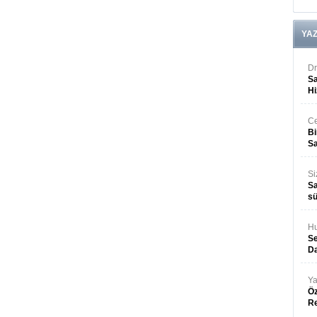
YA
Dr
Sa
Hi
Ce
Bi
Sa
Si
Sa
sü
Hu
Se
Da
Ya
Öz
R