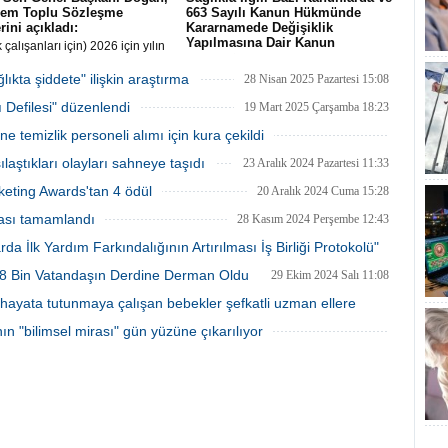
nem Toplu Sözleşme
663 Sayılı Kanun Hükmünde
rini açıkladı:
Kararnamede Değişiklik
Yapılmasına Dair Kanun
 çalışanları için) 2026 için yılın
sında, taban aylığa 10 bin lira
Sağlıkla İlgili Bazı Kanunlarda ve 663
en zam, bunun yanı sıra yüzde
Sayılı Kanun Hükmünde Kararnamede
kta şiddete" ilişkin araştırma
28 Nisan 2025 Pazartesi 15:08
h payı ve yüzde 25 oransal zam
Değişiklik Yapılmasına Dair Kanun 24
ı Defilesi" düzenlendi
lıdır"
Temmuz 2025 Tarihli ve 32965 Sayılı
19 Mart 2025 Çarşamba 18:23
Resmî Gazete'de yayımlandı
temizlik personeli alımı için kura çekildi
19 Mart 2025 Çarşamba 16:13
ılaştıkları olayları sahneye taşıdı
23 Aralık 2024 Pazartesi 11:33
keting Awards'tan 4 ödül
20 Aralık 2024 Cuma 15:28
ması tamamlandı
28 Kasım 2024 Perşembe 12:43
da İlk Yardım Farkındalığının Artırılması İş Birliği Protokolü"
a 8 Bin Vatandaşın Derdine Derman Oldu
29 Ekim 2024 Salı 11:08
20 Kasım 2024 Çarşamba 16:23
hayata tutunmaya çalışan bebekler şefkatli uzman ellere
ın "bilimsel mirası" gün yüzüne çıkarılıyor
24 Ekim 2024 Perşembe 20:53
17 Ekim 2024 Perşembe 16:08