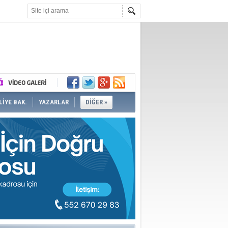
İYE BAK.
YAZARLAR
DİĞER »