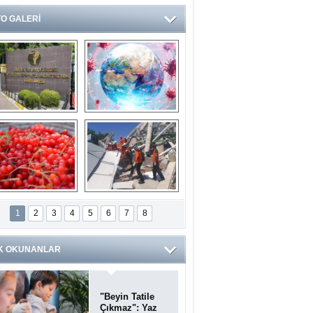
O GALERİ
Ve burası da bir 
14 soruda 
devlet hastanesi
Koronavirüs 
hakkında kendinizi 
test edin...
ilaburu meyvesi 
Endonezya’daki 
anserden koruyor
deprem: Ölü sayısı 
1
2
3
4
5
6
7
8
bin 203'e yükseldi
K OKUNANLAR
"Beyin Tatile
Çıkmaz": Yaz