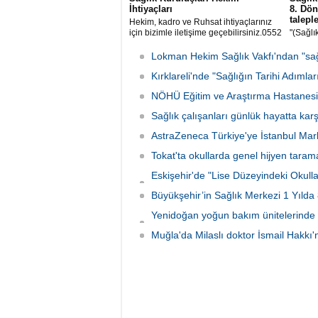
İhtiyaçları
8. Dö
taleple
Hekim, kadro ve Ruhsat ihtiyaçlarınız
için bizimle iletişime geçebilirsiniz.0552
"(Sağlık
670 29 83
ilk yarı
seyyan
Lokman Hekim Sağlık Vakfı'ndan "sağlı
10 refa
Kırklareli'nde "Sağlığın Tarihi Adımlar
yapılma
NÖHÜ Eğitim ve Araştırma Hastanesine 
Sağlık çalışanları günlük hayatta karş
AstraZeneca Türkiye'ye İstanbul Mar
Tokat'ta okullarda genel hijyen tara
Eskişehir'de "Lise Düzeyindeki Okullar
imzalandı
Büyükşehir’in Sağlık Merkezi 1 Yıld
Yenidoğan yoğun bakım ünitelerinde 
emanet
Muğla'da Milaslı doktor İsmail Hakkı'n