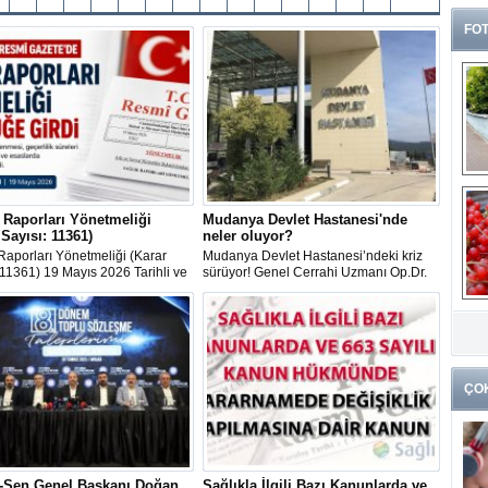
FOT
 Raporları Yönetmeliği
Mudanya Devlet Hastanesi'nde
 Sayısı: 11361)
neler oluyor?
Raporları Yönetmeliği (Karar
Mudanya Devlet Hastanesi’ndeki kriz
 11361) 19 Mayıs 2026 Tarihli ve
sürüyor! Genel Cerrahi Uzmanı Op.Dr.
Sayılı Resmî Gazete'de
Rafet Sağlık’ın sürgüne gönderilmesinin
ndı.
ardından bir hemşirenin de görev yeri
G
değiştirildi.
k
ÇO
k-Sen Genel Başkanı Doğan,
Sağlıkla İlgili Bazı Kanunlarda ve