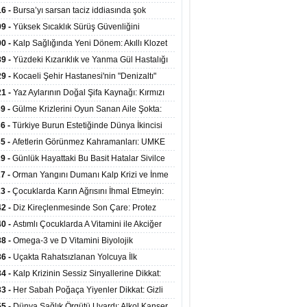
at Merkezlerinde Uzaktan Sağlık Hizmeti
16 -
Bursa’yı sarsan taciz iddiasında şok
ladı
şme!
09 -
Yüksek Sıcaklık Sürüş Güvenliğini
ürüyor: 40 Derecede Güvenli Sürüş Süresi 53
00 -
Kalp Sağlığında Yeni Dönem: Akıllı Klozet
kaya İniyor
ağı 30 Saniyede Ritim Bozukluğunu Tespit
39 -
Yüzdeki Kızarıklık ve Yanma Gül Hastalığı
yor
asea) Belirtisi Olabilir
29 -
Kocaeli Şehir Hastanesi'nin "Denizaltı"
ünümlü Ünitesi Hastalara Umut Oluyor
21 -
Yaz Aylarının Doğal Şifa Kaynağı: Kırmızı
eler Bağışıklığı ve Kalbi Koruyor
39 -
Gülme Krizlerini Oyun Sanan Aile Şokta:
Yaşındaki Çocuk 8 Kez Felç Geçirdi
36 -
Türkiye Burun Estetiğinde Dünya İkincisi
u
35 -
Afetlerin Görünmez Kahramanları: UMKE
 Kadrosuyla Görev Başında
29 -
Günlük Hayattaki Bu Basit Hatalar Sivilce
umunu Tetikliyor
27 -
Orman Yangını Dumanı Kalp Krizi ve İnme
ini Artırıyor
23 -
Çocuklarda Karın Ağrısını İhmal Etmeyin:
disit Habercisi Olabilir
42 -
Diz Kireçlenmesinde Son Çare: Protez
iyatı İle Yaşam Kalitesi Artıyor
40 -
Astımlı Çocuklarda A Vitamini ile Akciğer
mi Arasında Bağlantı Bulundu
38 -
Omega-3 ve D Vitamini Biyolojik
anmayı Yavaşlatabilir
36 -
Uçakta Rahatsızlanan Yolcuya İlk
ahale Sağlık Bakanı Memişoğlu'ndan Geldi
34 -
Kalp Krizinin Sessiz Sinyallerine Dikkat:
ızca Göğüs Ağrısıyla Gelmiyor
33 -
Her Sabah Poğaça Yiyenler Dikkat: Gizli
r ve Yağ Yükü Kalbi ve Bağırsakları Tehdit
55 -
Dünya Sağlık Örgütü Uyardı: Alkol Kanser