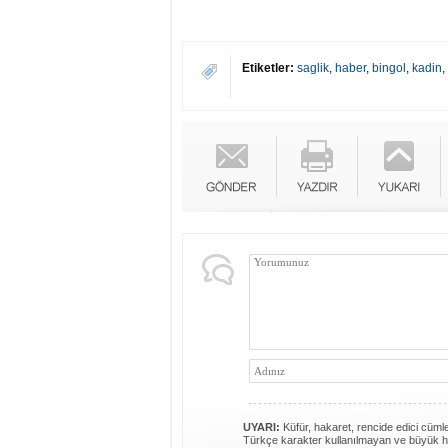
Etiketler:
saglik
,
haber
,
bingol
,
kadin
,
UYARI:
Küfür, hakaret, rencide edici cümlel
Türkçe karakter kullanılmayan ve büyük h