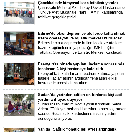
Çanakkale'de kimyasal kaza tatbikatı yapıldı
Çanakkale Mehmet Akif Ersoy Devlet Hastanesinde
Türkiye Afet Müdahale Planı (TAMP) kapsamında
tatbikat gerçekleştirildi.
Edirne'de olası deprem ve afetlerde kullanılmak
üzere operasyon ve lojistik merkezi kurulacak
Edirne'de olası depremde kullanılacak ve afetlere
hazırlık eğitimlerinin yapılacağı UMKE Eğitim
Tatbikat Operasyon ve Lojistik Merkezi kurulacak.
Esenyurt'ta binada yapılan ilaçlama sonrasında
fenalaşan 4 kişi hastaneye kaldırıldı
Esenyurt'ta 5 katlı binanın bodrum katında yapılan
haşere ilaçlamasının ardından fenalaşan 4 kişi
hastanede tedavi altına alındı.
Sudan’da yerinden edilen on binlerce kişi acil
yardıma ihtiyaç duyuyor
Sudan İnsani Yardım Komisyonu Komiseri Selva
Adem: "Türkiye, herhangi bir çıkar amacı taşımıyor,
sadece Sudan’daki kardeşlerine insani yardım
sunduğunu biliyoruz"
Van'da "Sağlık Yöneticileri Afet Farkındalık