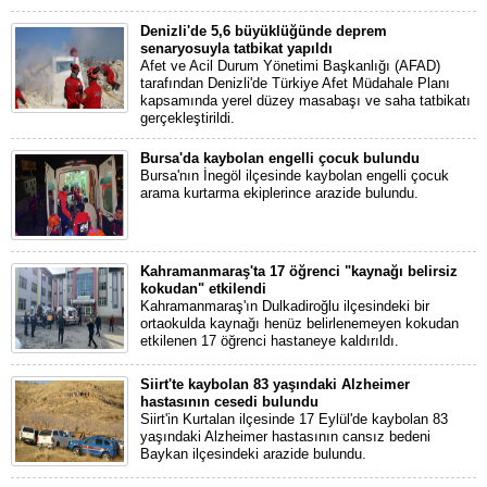
Denizli'de 5,6 büyüklüğünde deprem
senaryosuyla tatbikat yapıldı
Afet ve Acil Durum Yönetimi Başkanlığı (AFAD)
tarafından Denizli'de Türkiye Afet Müdahale Planı
kapsamında yerel düzey masabaşı ve saha tatbikatı
gerçekleştirildi.
Bursa'da kaybolan engelli çocuk bulundu
Bursa'nın İnegöl ilçesinde kaybolan engelli çocuk
arama kurtarma ekiplerince arazide bulundu.
Kahramanmaraş'ta 17 öğrenci "kaynağı belirsiz
kokudan" etkilendi
Kahramanmaraş'ın Dulkadiroğlu ilçesindeki bir
ortaokulda kaynağı henüz belirlenemeyen kokudan
etkilenen 17 öğrenci hastaneye kaldırıldı.
Siirt'te kaybolan 83 yaşındaki Alzheimer
hastasının cesedi bulundu
Siirt'in Kurtalan ilçesinde 17 Eylül'de kaybolan 83
yaşındaki Alzheimer hastasının cansız bedeni
Baykan ilçesindeki arazide bulundu.