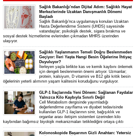
Sağlık Bakanlığı'ndan Dijital Adım: Sağlıklı Hayat
Merkezlerinde Uzaktan Danışmanlık Dönemi
Başladı
Sağlık Bakanlığı'nca uygulamaya konulan Uzaktan
Hasta Değerlendirme Sistemi (UHDS) sayesinde
vatandaşlar; psikolojik destek, sigara bırakma ve
sosyal destek hizmetlerine evlerinden çıkmadan MHRS üzerinden
ulaşıyor.
Sağlıklı Yaşlanmanın Temeli Doğru Beslenmeden
Geçiyor: İleri Yaşta Hangi Besin Öğelerine İhtiyaç
Duyuluyor?
İlerleyen yaşla birlikte kas ve kemik kaybını önlemek
için dengeli beslenmenin önemi artıyor. Uzmanlar;
protein, kalsiyum, D vitamini ve B12 gibi kritik besin
öğelerinin yeterli alımının yaşam kalitesini koruduğunu vurguluyor.
GLP-1 İlaçlarında Yeni Dönem: Sağlanan Faydalar
Yalnızca Kilo Kaybıyla Sınırlı Değil
Cell Metabolism dergisinde yayımladığı
değerlendirme zayıflama ve diyabet tedavisinde
kullanılan GLP-1 ilaçlarının sinir, bağışıklık ve
organlar arası iletişim sistemleri üzerinden kilo
kaybından bağımsız biyolojik mekanizmaları tetiklediğini ortaya çıktı
Kolonoskopide Başarının Gizli Anahtarı: Yetersiz