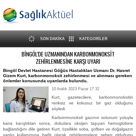
SON DAKİKA
KATEGORİLER
BİNGÖL'DE UZMANINDAN KARBONMONOKSİT
ZEHİRLENMESİNE KARŞI UYARI
Bingöl Devlet Hastanesi Göğüs Hastalıkları Uzmanı Dr. Hasret
Gizem Kurt, karbonmonoksit zehirlenmesi ve alınması gereken
önlemler konusunda uyarılarda bulundu.
10 Aralık 2023 Pazar 17:32
Kurt, gazetecilere, karbonmonoksitin
renksiz ve kokusuz bir gaz olduğunu
söyledi.
Karbonmonoksit gazının solunum yoluyla
kana karıştıktan sonra, dokulara oksijen taşıyan hemoglobine
bağlandığını dile getiren Kurt, özellikle soba, şofben ve doğalgazın
yanlış kullanımına bağlı olarak zehirlenmelere sebep olduğunu