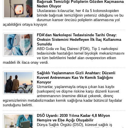
Bağırsak Temizliği Poliplerin Gözden Kaçmasına
Neden Oluyor
Uluslararası kılavuzlar, her 4 ila 5 kolonoskopiden
birinde bağırsak temizliğinin yetersiz olduğunu ve bu
durumun kanser öncüsü poliplerin atlanmasına yol
açabildiğini ortaya koyuyor.
FDA’dan Narkolepsi Tedavisinde Tarihi Onay:
Oreksin Sistemini Hedefleyen İlk İlaç Kullanıma
Sunuldu
ABD Gıda ve İlaç Dairesi (FDA), Tip 1 narkolepsi
tedavisinde hastalığın temel biyolojik mekanizmasını
ve tüm belirtilerini hedef alan oveporexton etken
maddeli ilk ilaca onay verdi.
Sağlıklı Yaşlanmanın Gizli Anahtarı: Düzenli
Kuvvet Antrenmanı Kas Ve Kemik Sağlığını
Koruyor
Uzmanlar, yaşlanmayla ortaya çıkan kas kaybı
(sarkopeni) ve düşme riskine karşı düzenli kuvvet
antrenmanının önemine dikkat çekerek, direnç
egzersizlerinin metabolizmadan kemik sağlığına kadar bütüncül faydalar
sunduğunu belirtti.
DSÖ Uyardı: 2030 Yılına Kadar 4,8 Milyon
Hemşire ve Ebe Açığı Oluşabilir
Dünya Sağlık Örgütü (DSÖ), küresel sağlık iş