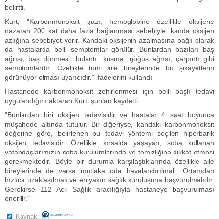
belirtti.
Kurt, "Karbonmonoksit gazı, hemoglobine özellikle oksijene
nazaran 200 kat daha fazla bağlanması sebebiyle, kanda oksijen
azlığına sebebiyet verir. Kandaki oksijenin azalmasına bağlı olarak
da hastalarda belli semptomlar görülür. Bunlardan bazıları baş
ağrısı, baş dönmesi, bulantı, kusma, göğüs ağrısı, çarpıntı gibi
semptomlardır. Özellikle tüm aile bireylerinde bu şikayetlerin
görünüyor olması uyarıcıdır." ifadelerini kullandı.
Hastanede karbonmonoksit zehirlenmesi için belli başlı tedavi
uygulandığını aktaran Kurt, şunları kaydetti
"Bunlardan biri oksijen tedavisidir ve hastalar 4 saat boyunca
müşahede altında tutulur. Bir diğeriyse, kandaki karbonmonoksit
değerine göre, belirlenen bu tedavi yöntemi seçilen hiperbarik
oksijen tedavisidir. Özellikle kırsalda yaşayan, soba kullanan
vatandaşlarımızın soba kurulumlarında ve temizliğine dikkat etmesi
gerekmektedir. Böyle bir durumla karşılaştıklarında özellikle aile
bireylerinde de varsa mutlaka oda havalandırılmalı. Ortamdan
hızlıca uzaklaşılmalı ve en yakın sağlık kuruluşuna başvurulmalıdır.
Gerekirse 112 Acil Sağlık aracılığıyla hastaneye başvurulması
önerilir."
Kaynak: