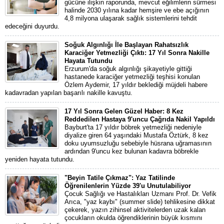
gücüne ilişkin raporunda, mevcut eğilimlerin sürmesi
halinde 2030 yılına kadar hemşire ve ebe açığının
4,8 milyona ulaşarak sağlık sistemlerini tehdit
edeceğini duyurdu.
Soğuk Algınlığı İle Başlayan Rahatsızlık
Karaciğer Yetmezliği Çıktı: 17 Yıl Sonra Nakille
Hayata Tutundu
Erzurum'da soğuk algınlığı şikayetiyle gittiği
hastanede karaciğer yetmezliği teşhisi konulan
Özlem Aydemir, 17 yıldır beklediği müjdeli habere
kadavradan yapılan başarılı nakille kavuştu.
17 Yıl Sonra Gelen Güzel Haber: 8 Kez
Reddedilen Hastaya 9'uncu Çağrıda Nakil Yapıldı
Bayburt'ta 17 yıldır böbrek yetmezliği nedeniyle
diyalize giren 64 yaşındaki Mustafa Öztürk, 8 kez
doku uyumsuzluğu sebebiyle hüsrana uğramasının
ardından 9'uncu kez bulunan kadavra böbrekle
yeniden hayata tutundu.
"Beyin Tatile Çıkmaz": Yaz Tatilinde
Öğrenilenlerin Yüzde 39'u Unutulabiliyor
Çocuk Sağlığı ve Hastalıkları Uzmanı Prof. Dr. Vefik
Arıca, "yaz kaybı" (summer slide) tehlikesine dikkat
çekerek, yazın zihinsel aktivitelerden uzak kalan
çocukların okulda öğrendiklerinin büyük kısmını