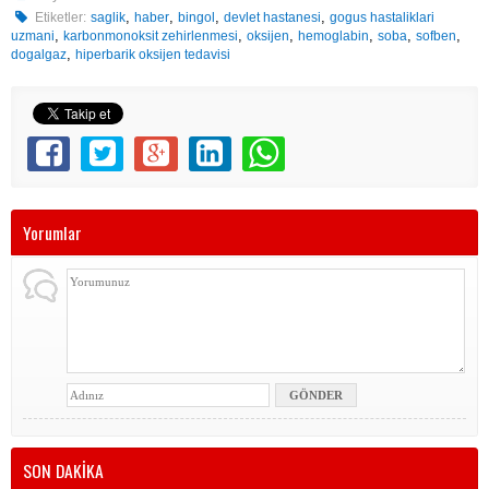
,
,
,
,
Etiketler:
saglik
haber
bingol
devlet hastanesi
gogus hastaliklari
,
,
,
,
,
,
uzmani
karbonmonoksit zehirlenmesi
oksijen
hemoglabin
soba
sofben
,
dogalgaz
hiperbarik oksijen tedavisi
Yorumlar
SON DAKİKA