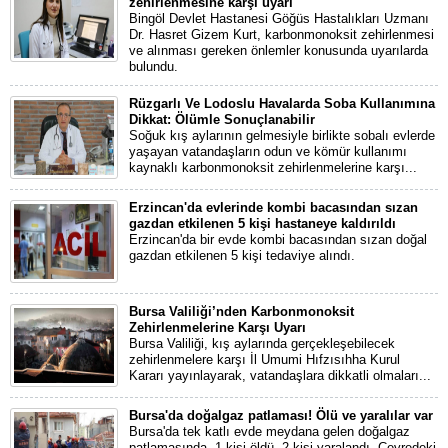
zehirlenmesine karşı uyarı
Bingöl Devlet Hastanesi Göğüs Hastalıkları Uzmanı
Dr. Hasret Gizem Kurt, karbonmonoksit zehirlenmesi
ve alınması gereken önlemler konusunda uyarılarda
bulundu.
Rüzgarlı Ve Lodoslu Havalarda Soba Kullanımına
Dikkat: Ölümle Sonuçlanabilir
Soğuk kış aylarının gelmesiyle birlikte sobalı evlerde
yaşayan vatandaşların odun ve kömür kullanımı
kaynaklı karbonmonoksit zehirlenmelerine karşı...
Erzincan'da evlerinde kombi bacasından sızan
gazdan etkilenen 5 kişi hastaneye kaldırıldı
Erzincan'da bir evde kombi bacasından sızan doğal
gazdan etkilenen 5 kişi tedaviye alındı.
Bursa Valiliği’nden Karbonmonoksit
Zehirlenmelerine Karşı Uyarı
Bursa Valiliği, kış aylarında gerçekleşebilecek
zehirlenmelere karşı İl Umumi Hıfzısıhha Kurul
Kararı yayınlayarak, vatandaşlara dikkatli olmaları...
Bursa'da doğalgaz patlaması! Ölü ve yaralılar var
Bursa'da tek katlı evde meydana gelen doğalgaz
patlamasında, 1 kişi öldü, 2 kişi yaralandı. Çevredeki