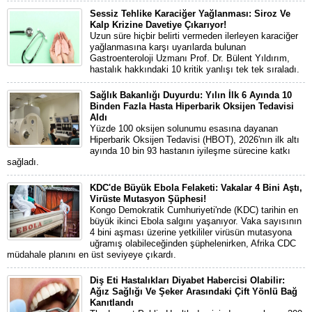
Sessiz Tehlike Karaciğer Yağlanması: Siroz Ve
Kalp Krizine Davetiye Çıkarıyor!
Uzun süre hiçbir belirti vermeden ilerleyen karaciğer
yağlanmasına karşı uyarılarda bulunan
Gastroenteroloji Uzmanı Prof. Dr. Bülent Yıldırım,
hastalık hakkındaki 10 kritik yanlışı tek tek sıraladı.
Sağlık Bakanlığı Duyurdu: Yılın İlk 6 Ayında 10
Binden Fazla Hasta Hiperbarik Oksijen Tedavisi
Aldı
Yüzde 100 oksijen solunumu esasına dayanan
Hiperbarik Oksijen Tedavisi (HBOT), 2026'nın ilk altı
ayında 10 bin 93 hastanın iyileşme sürecine katkı
sağladı.
KDC'de Büyük Ebola Felaketi: Vakalar 4 Bini Aştı,
Virüste Mutasyon Şüphesi!
Kongo Demokratik Cumhuriyeti'nde (KDC) tarihin en
büyük ikinci Ebola salgını yaşanıyor. Vaka sayısının
4 bini aşması üzerine yetkililer virüsün mutasyona
uğramış olabileceğinden şüphelenirken, Afrika CDC
müdahale planını en üst seviyeye çıkardı.
Diş Eti Hastalıkları Diyabet Habercisi Olabilir:
Ağız Sağlığı Ve Şeker Arasındaki Çift Yönlü Bağ
Kanıtlandı