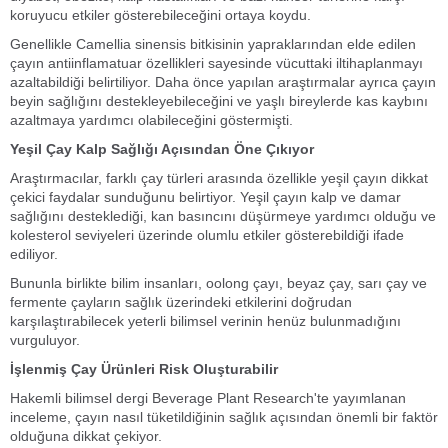
koruyucu etkiler gösterebileceğini ortaya koydu.
Genellikle Camellia sinensis bitkisinin yapraklarından elde edilen
çayın antiinflamatuar özellikleri sayesinde vücuttaki iltihaplanmayı
azaltabildiği belirtiliyor. Daha önce yapılan araştırmalar ayrıca çayın
beyin sağlığını destekleyebileceğini ve yaşlı bireylerde kas kaybını
azaltmaya yardımcı olabileceğini göstermişti.
Yeşil Çay Kalp Sağlığı Açısından Öne Çıkıyor
Araştırmacılar, farklı çay türleri arasında özellikle yeşil çayın dikkat
çekici faydalar sunduğunu belirtiyor. Yeşil çayın kalp ve damar
sağlığını desteklediği, kan basıncını düşürmeye yardımcı olduğu ve
kolesterol seviyeleri üzerinde olumlu etkiler gösterebildiği ifade
ediliyor.
Bununla birlikte bilim insanları, oolong çayı, beyaz çay, sarı çay ve
fermente çayların sağlık üzerindeki etkilerini doğrudan
karşılaştırabilecek yeterli bilimsel verinin henüz bulunmadığını
vurguluyor.
İşlenmiş Çay Ürünleri Risk Oluşturabilir
Hakemli bilimsel dergi Beverage Plant Research'te yayımlanan
inceleme, çayın nasıl tüketildiğinin sağlık açısından önemli bir faktör
olduğuna dikkat çekiyor.