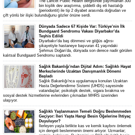
The Lancet Public Health dergisinde yayımlanan 300
bin kişilik dev araştırma, şiddetli diş eti hastalığı
(periodontit) ile tip 2 diyabet arasında doğrudan ve
çift yönlü bir ilişki bulunduğunu gözler önüne serdi.
Dünyada Sadece 67 Kişide Var: Türkiye’nin İlk
Bundgaard Sendromu Vakası Diyarbakır’da
Teşhis Edildi
Diyarbakır’da baş dönmesi ve göğüs ağrısı
şikayetiyle hastaneye başvuran 41 yaşındaki
Şehmus Doğan’da, dünyada son derece nadir görülen
kalıtsal Bundgaard Sendromu saptandı.
Sağlık Bakanlığı'ndan Dijital Adım: Sağlıklı Hayat
Merkezlerinde Uzaktan Danışmanlık Dönemi
Başladı
Sağlık Bakanlığı'nca uygulamaya konulan Uzaktan
Hasta Değerlendirme Sistemi (UHDS) sayesinde
vatandaşlar; psikolojik destek, sigara bırakma ve
sosyal destek hizmetlerine evlerinden çıkmadan MHRS üzerinden
ulaşıyor.
Sağlıklı Yaşlanmanın Temeli Doğru Beslenmeden
Geçiyor: İleri Yaşta Hangi Besin Öğelerine İhtiyaç
Duyuluyor?
İlerleyen yaşla birlikte kas ve kemik kaybını önlemek
için dengeli beslenmenin önemi artıyor. Uzmanlar;