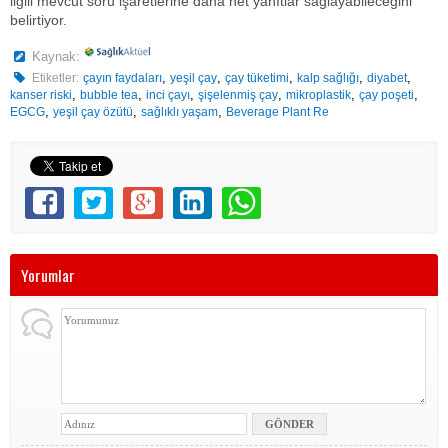
ilgili mevcut soru işaretlerine daha net yanıtlar sağlayabileceğini
belirtiyor.
Kaynak:
,
,
,
,
,
Etiketler:
çayın faydaları
yeşil çay
çay tüketimi
kalp sağlığı
diyabet
,
,
,
,
,
,
kanser riski
bubble tea
inci çayı
şişelenmiş çay
mikroplastik
çay poşeti
,
,
,
EGCG
yeşil çay özütü
sağlıklı yaşam
Beverage Plant Re
Yorumlar