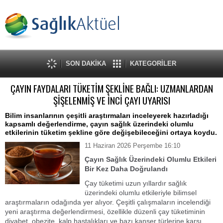
SON DAKİKA
KATEGORİLER
ÇAYIN FAYDALARI TÜKETİM ŞEKLİNE BAĞLI: UZMANLARDAN
ŞİŞELENMİŞ VE İNCİ ÇAYI UYARISI
Bilim insanlarının çeşitli araştırmaları inceleyerek hazırladığı
kapsamlı değerlendirme, çayın sağlık üzerindeki olumlu
etkilerinin tüketim şekline göre değişebileceğini ortaya koydu.
11 Haziran 2026 Perşembe 16:10
Çayın Sağlık Üzerindeki Olumlu Etkileri
Bir Kez Daha Doğrulandı
Çay tüketimi uzun yıllardır sağlık
üzerindeki olumlu etkileriyle bilimsel
araştırmaların odağında yer alıyor. Çeşitli çalışmaların incelendiği
yeni araştırma değerlendirmesi, özellikle düzenli çay tüketiminin
diyabet, obezite, kalp hastalıkları ve bazı kanser türlerine karşı