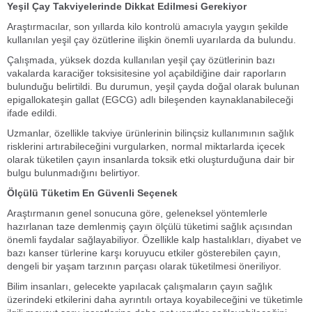
Yeşil Çay Takviyelerinde Dikkat Edilmesi Gerekiyor
Araştırmacılar, son yıllarda kilo kontrolü amacıyla yaygın şekilde
kullanılan yeşil çay özütlerine ilişkin önemli uyarılarda da bulundu.
Çalışmada, yüksek dozda kullanılan yeşil çay özütlerinin bazı
vakalarda karaciğer toksisitesine yol açabildiğine dair raporların
bulunduğu belirtildi. Bu durumun, yeşil çayda doğal olarak bulunan
epigallokateşin gallat (EGCG) adlı bileşenden kaynaklanabileceği
ifade edildi.
Uzmanlar, özellikle takviye ürünlerinin bilinçsiz kullanımının sağlık
risklerini artırabileceğini vurgularken, normal miktarlarda içecek
olarak tüketilen çayın insanlarda toksik etki oluşturduğuna dair bir
bulgu bulunmadığını belirtiyor.
Ölçülü Tüketim En Güvenli Seçenek
Araştırmanın genel sonucuna göre, geleneksel yöntemlerle
hazırlanan taze demlenmiş çayın ölçülü tüketimi sağlık açısından
önemli faydalar sağlayabiliyor. Özellikle kalp hastalıkları, diyabet ve
bazı kanser türlerine karşı koruyucu etkiler gösterebilen çayın,
dengeli bir yaşam tarzının parçası olarak tüketilmesi öneriliyor.
Bilim insanları, gelecekte yapılacak çalışmaların çayın sağlık
üzerindeki etkilerini daha ayrıntılı ortaya koyabileceğini ve tüketimle