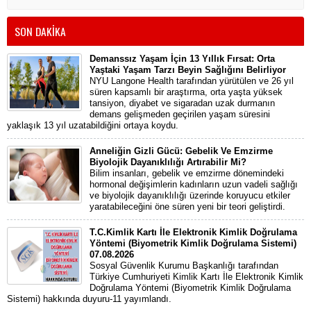
SON DAKİKA
Demanssız Yaşam İçin 13 Yıllık Fırsat: Orta
Yaştaki Yaşam Tarzı Beyin Sağlığını Belirliyor
NYU Langone Health tarafından yürütülen ve 26 yıl
süren kapsamlı bir araştırma, orta yaşta yüksek
tansiyon, diyabet ve sigaradan uzak durmanın
demans gelişmeden geçirilen yaşam süresini
yaklaşık 13 yıl uzatabildiğini ortaya koydu.
Anneliğin Gizli Gücü: Gebelik Ve Emzirme
Biyolojik Dayanıklılığı Artırabilir Mi?
Bilim insanları, gebelik ve emzirme dönemindeki
hormonal değişimlerin kadınların uzun vadeli sağlığı
ve biyolojik dayanıklılığı üzerinde koruyucu etkiler
yaratabileceğini öne süren yeni bir teori geliştirdi.
T.C.Kimlik Kartı İle Elektronik Kimlik Doğrulama
Yöntemi (Biyometrik Kimlik Doğrulama Sistemi)
07.08.2026
Sosyal Güvenlik Kurumu Başkanlığı tarafından
Türkiye Cumhuriyeti Kimlik Kartı İle Elektronik Kimlik
Doğrulama Yöntemi (Biyometrik Kimlik Doğrulama
Sistemi) hakkında duyuru-11 yayımlandı.