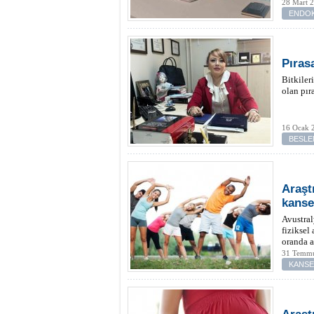
28 Mart 
ENDOK
Pıras
Bitkiler
olan pır
16 Ocak 2
BESLE
Araşt
kanser
Avustral
fiziksel
oranda a
31 Temmu
KANS