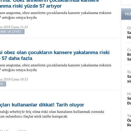
ırma: Obez annelerin çocuklarında kansere
anma riski yüzde 57 artıyor
son araştırma, obez annelerin çocuklarında kansere yakalanma riskinin
YA
 arttığını ortaya koydu
z 2019 Cuma 11:22
Dr
NME VE DİYET
Sa
Hi
Ce
i obez olan çocukların kansere yakalanma riski
Bi
 57 daha fazla
Sa
son araştırma, obez annelerin çocuklarında kansere yakalanma riskinin
 arttığını ortaya koydu
Si
Sa
z 2019 Cuma 10:15
sü
TE
Hu
Se
Da
çları kullananlar dikkat! Tarih oluyor
talığı sebebiyle felç olma riski olan hastaların kullanmak zorunda
Ya
an sulandırıcı ilaçlar artık tarihe karışacak.
Öz
R