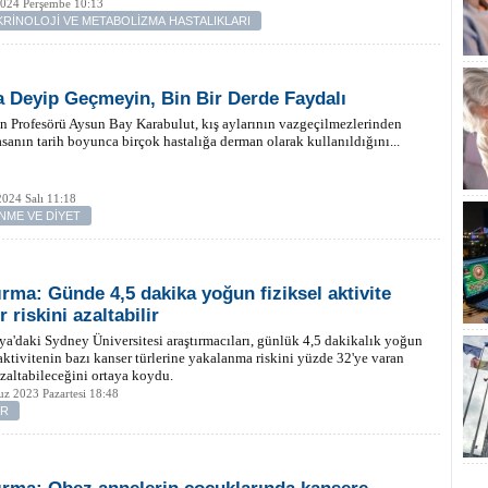
2024 Perşembe 10:13
RİNOLOJİ VE METABOLİZMA HASTALIKLARI
a Deyip Geçmeyin, Bin Bir Derde Faydalı
in Profesörü Aysun Bay Karabulut, kış aylarının vazgeçilmezlerinden
asanın tarih boyunca birçok hastalığa derman olarak kullanıldığını...
024 Salı 11:18
NME VE DİYET
ırma: Günde 4,5 dakika yoğun fiziksel aktivite
 riskini azaltabilir
ya'daki Sydney Üniversitesi araştırmacıları, günlük 4,5 dakikalık yoğun
 aktivitenin bazı kanser türlerine yakalanma riskini yüzde 32'ye varan
zaltabileceğini ortaya koydu.
z 2023 Pazartesi 18:48
ER