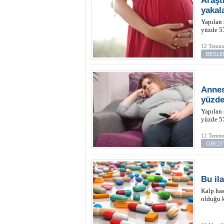
Araşt
yakal
Yapılan 
yüzde 57
12 Temmu
BESLE
Annes
yüzde
Yapılan 
yüzde 57
12 Temmu
OBEZİ
Bu ila
Kalp has
olduğu k