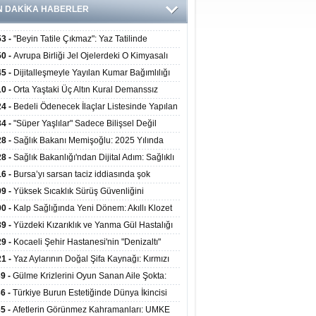
N DAKİKA HABERLER
53 -
"Beyin Tatile Çıkmaz": Yaz Tatilinde
nilenlerin Yüzde 39'u Unutulabiliyor
50 -
Avrupa Birliği Jel Ojelerdeki O Kimyasalı
kladı: Kısırlık ve Alerji Riski Uyarısı
45 -
Dijitalleşmeyle Yayılan Kumar Bağımlılığı
i ve Aileyi Yıkıma Uğratıyor
10 -
Orta Yaştaki Üç Altın Kural Demanssız
mı 13 Yıl Uzatabiliyor
24 -
Bedeli Ödenecek İlaçlar Listesinde Yapılan
enlemeler Hakkında Duyuru 2026/30
34 -
"Süper Yaşlılar" Sadece Bilişsel Değil
ksel Olarak da Daha Sağlıklı Yaşıyor
28 -
Sağlık Bakanı Memişoğlu: 2025 Yılında
Bini Aşkın Kişiye Emzirme Eğitimi Verildi
28 -
Sağlık Bakanlığı'ndan Dijital Adım: Sağlıklı
at Merkezlerinde Uzaktan Sağlık Hizmeti
16 -
Bursa’yı sarsan taciz iddiasında şok
ladı
şme!
09 -
Yüksek Sıcaklık Sürüş Güvenliğini
ürüyor: 40 Derecede Güvenli Sürüş Süresi 53
00 -
Kalp Sağlığında Yeni Dönem: Akıllı Klozet
kaya İniyor
ağı 30 Saniyede Ritim Bozukluğunu Tespit
39 -
Yüzdeki Kızarıklık ve Yanma Gül Hastalığı
yor
asea) Belirtisi Olabilir
29 -
Kocaeli Şehir Hastanesi'nin "Denizaltı"
ünümlü Ünitesi Hastalara Umut Oluyor
21 -
Yaz Aylarının Doğal Şifa Kaynağı: Kırmızı
eler Bağışıklığı ve Kalbi Koruyor
39 -
Gülme Krizlerini Oyun Sanan Aile Şokta:
Yaşındaki Çocuk 8 Kez Felç Geçirdi
36 -
Türkiye Burun Estetiğinde Dünya İkincisi
u
35 -
Afetlerin Görünmez Kahramanları: UMKE