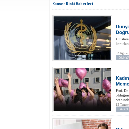
Kanser Riski Haberleri
Dünya
Doğru
Uluslara
kanıtlan
03 Ağusto
DÜNYA
Kadın
Meme 
Prof. Dr
olduğunu
oranında
13 Temmu
BASIN