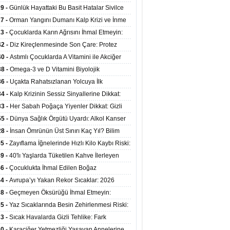
 Kadrosuyla Görev Başında
29 -
Günlük Hayattaki Bu Basit Hatalar Sivilce
umunu Tetikliyor
27 -
Orman Yangını Dumanı Kalp Krizi ve İnme
ini Artırıyor
23 -
Çocuklarda Karın Ağrısını İhmal Etmeyin:
disit Habercisi Olabilir
42 -
Diz Kireçlenmesinde Son Çare: Protez
iyatı İle Yaşam Kalitesi Artıyor
40 -
Astımlı Çocuklarda A Vitamini ile Akciğer
mi Arasında Bağlantı Bulundu
38 -
Omega-3 ve D Vitamini Biyolojik
anmayı Yavaşlatabilir
36 -
Uçakta Rahatsızlanan Yolcuya İlk
ahale Sağlık Bakanı Memişoğlu'ndan Geldi
34 -
Kalp Krizinin Sessiz Sinyallerine Dikkat:
ızca Göğüs Ağrısıyla Gelmiyor
33 -
Her Sabah Poğaça Yiyenler Dikkat: Gizli
r ve Yağ Yükü Kalbi ve Bağırsakları Tehdit
55 -
Dünya Sağlık Örgütü Uyardı: Alkol Kanser
yor
ini Doğrudan Artırıyor
28 -
İnsan Ömrünün Üst Sınırı Kaç Yıl? Bilim
anlarından Yeni Yaşam Süresi Modeli
55 -
Zayıflama İğnelerinde Hızlı Kilo Kaybı Riski:
anlar Hekim Kontrolü Şart Diyor
49 -
40'lı Yaşlarda Tüketilen Kahve İlerleyen
arda Zihinsel ve Fiziksel Sağlığı Koruyor
46 -
Çocuklukta İhmal Edilen Boğaz
ksiyonu İleride Kalp Kapağını Bozabiliyor
44 -
Avrupa’yı Yakan Rekor Sıcaklar: 2026
iran Ayında 10 Binden Fazla Can Kaybı
38 -
Geçmeyen Öksürüğü İhmal Etmeyin:
iğer Korunarak Tümörden Kurtuldu
35 -
Yaz Sıcaklarında Besin Zehirlenmesi Riski:
ta Kalan Gıdalara Dikkat
33 -
Sıcak Havalarda Gizli Tehlike: Fark
meyen Sıvı Kaybı Organları Tehdit Ediyor
30 -
Karaciğer Yetmezliği Yaşayan Annelerine