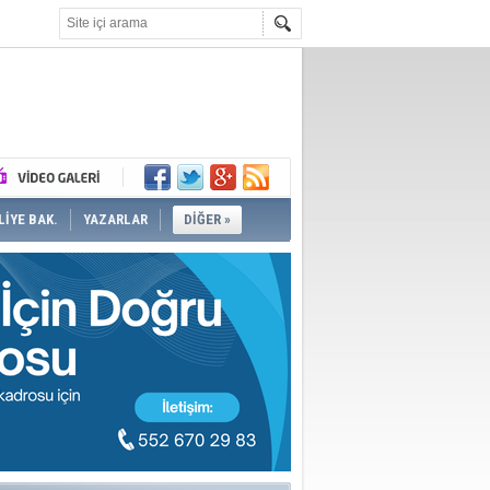
İYE BAK.
YAZARLAR
DİĞER »