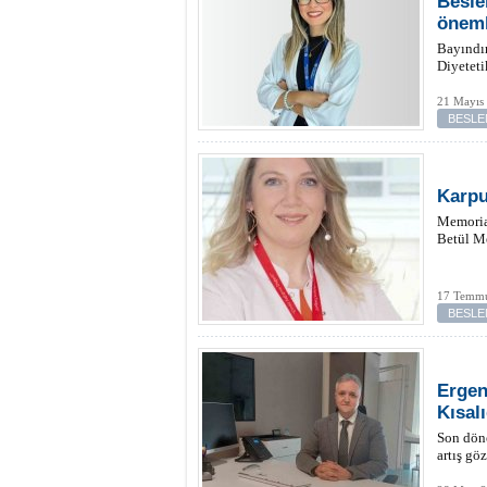
Besle
öneml
Bayındı
Diyeteti
21 Mayıs
BESLE
Karpu
Memoria
Betül Me
17 Temmu
BESLE
Ergen
Kısal
Son döne
artış gö