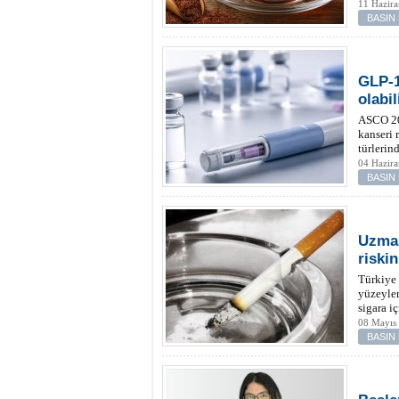
11 Hazir
BASIN
GLP-1
olabil
ASCO 202
kanseri 
türlerin
04 Hazir
BASIN
Uzman
riskin
Türkiye 
yüzeyler
sigara i
08 Mayıs
BASIN