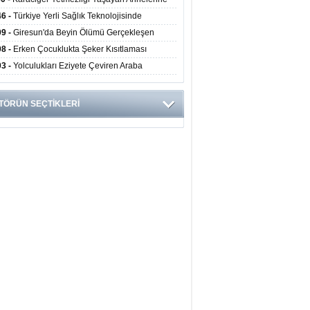
undan Hayat Veren Doku Nakli
46 -
Türkiye Yerli Sağlık Teknolojisinde
yor: 40 Ülkeye Solunum Cihazı İhraç Ediliyor
09 -
Giresun'da Beyin Ölümü Gerçekleşen
inin Organları 4 Hastaya Yaşam Umudu Oldu
08 -
Erken Çocuklukta Şeker Kısıtlaması
ans Riskini Yüzde 23 Azaltıyor
03 -
Yolculukları Eziyete Çeviren Araba
asına Karşı Etkili Önlemler
TÖRÜN SEÇTİKLERİ