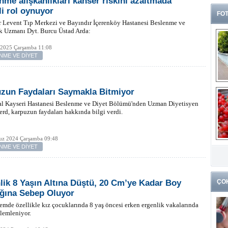
nme alışkanlıkları kanser riskini azaltmada
i rol oynuyor
FOT
r Levent Tıp Merkezi ve Bayındır İçerenköy Hastanesi Beslenme ve
k Uzmanı Dyt. Burcu Üstad Arda:
 2025 Çarşamba 11:08
NME VE DİYET
zun Faydaları Saymakla Bitmiyor
l Kayseri Hastanesi Beslenme ve Diyet Bölümü'nden Uzman Diyetisyen
rd, karpuzun faydaları hakkında bilgi verdi.
z 2024 Çarşamba 09:48
G
NME VE DİYET
k
lik 8 Yaşın Altına Düştü, 20 Cm’ye Kadar Boy
ÇO
ığına Sebep Oluyor
mde özellikle kız çocuklarında 8 yaş öncesi erken ergenlik vakalarında
zlemleniyor.