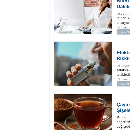
Bilim
Dakik
Saygın t
içinde k
artırıyo
06 Temmu
BASIN
Elekt
Riski
Samsun 
zararsız
tetikled
02 Temmu
BASIN
Çayın
Şişel
Bilim in
değerlen
değişebi