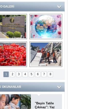
O GALERİ
Ve burası da bir 
14 soruda 
devlet hastanesi
Koronavirüs 
hakkında kendinizi 
test edin...
ilaburu meyvesi 
Endonezya’daki 
anserden koruyor
deprem: Ölü sayısı 
1
2
3
4
5
6
7
8
bin 203'e yükseldi
K OKUNANLAR
"Beyin Tatile
Çıkmaz": Yaz