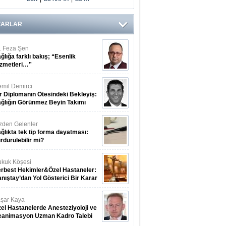
ZARLAR
. Feza Şen
ğlığa farklı bakış; “Esenlik
zmetleri…”
mil Demirci
r Diplomanın Ötesindeki Bekleyiş:
ğlığın Görünmez Beyin Takımı
zden Gelenler
ğlıkta tek tip forma dayatması:
rdürülebilir mi?
kuk Köşesi
rbest Hekimler&Özel Hastaneler:
nıştay’dan Yol Gösterici Bir Karar
şar Kaya
el Hastanelerde Anesteziyoloji ve
eanimasyon Uzman Kadro Talebi