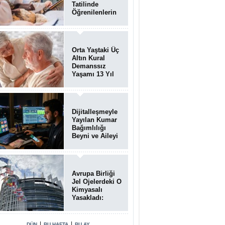
Tatilinde
Öğrenilenlerin
Yüzde 39'u
Unutulabiliyor
Orta Yaştaki Üç
Altın Kural
Demanssız
Yaşamı 13 Yıl
Uzatabiliyor
Dijitalleşmeyle
Yayılan Kumar
Bağımlılığı
Beyni ve Aileyi
Yıkıma
Uğratıyor
Avrupa Birliği
Jel Ojelerdeki O
Kimyasalı
Yasakladı:
Kısırlık ve Alerji
Riski Uyarısı
|
|
DÜN
BU HAFTA
BU AY