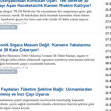
 Dünyasından Korkutan Uyarı: Tek Seferde 30
Dev
11:
ayı Aşan Hareketsizlik Kanser Riskini Katlıyor!
Oluş
11:
ıp dergisi "PLOS Medicine"da yayımlanan dev araştırmaya göre, gün
esintisiz olarak 30 dakikadan fazla oturmak kanserden ölüm riskini
Risk
11:
r; hareketsiz geçen her ilave saat riski yüzde 10 daha yukarı taşıyor.
Apan
17:
z 2026 Pazartesi 15:47
Amel
 HABERLERİ
17:
Hac
17:
Yaşl
17:
ronik Sigara Masum Değil: Kansere Yakalanma
Müd
17:
ni 39 Kata Çıkarıyor!
Yaln
17:
Şehir Hastanesi Tıbbi Onkoloji Uzmanı Dr. Ömür Kaman, sigara ve
Şeke
16:
 olduğu iddia edilen elektronik sigaranın neredeyse tüm kanser türlerini
Edi
Risk
16:
iğini belirterek çarpıcı uyarılarda bulundu.
z 2026 Perşembe 15:20
İns
11:
 HABERLERİ
Uzm
11:
Yıll
11:
Enfe
11:
 Faydaları Tüketim Şekline Bağlı: Uzmanlardan
Haz
11:
enmiş ve İnci Çayı Uyarısı
Akc
11:
sanlarının çeşitli araştırmaları inceleyerek hazırladığı kapsamlı
dirme, çayın sağlık üzerindeki olumlu etkilerinin tüketim şekline göre
Açık
11:
leceğini ortaya koydu.
Edil
11: