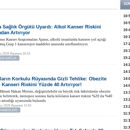
SO
10:
Öğre
10:
 Sağlık Örgütü Uyardı: Alkol Kanser Riskini
Yasa
10:
dan Artırıyor
Beyn
10:
rası Kanser Araştırmaları Ajansı, alkolü insanlarda kansere yol açtığı
Yaşa
mış Grup 1 kanserojen maddeler arasında sınıflandırıyor.
17:
Düz
15:
s 2026 Pazartesi 16:55
Fizi
15:
DA SAĞLIK
300 
14:
Hay
14:
ların Korkulu Rüyasında Gizli Tehlike: Obezite
Baş
geli
14:
Kanseri Riskini Yüzde 40 Artırıyor!
Düş
14:
. Hüsnü Hakan Mersin, değiştirilebilir en büyük risk faktörünün obezite
Daki
Kap
13:
 belirterek, menopoz sonrası fazla kiloların kanser riskini %20 ila %40
Edi
(Roz
13:
 artırdığı uyarısında bulundu.
z 2026 Pazartesi 15:01
Gör
13:
 HABERLERİ
Meyv
11:
3,5 
11:
Old
11: