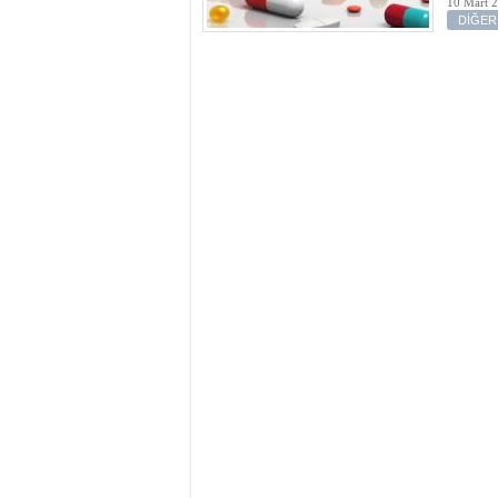
10 Mart 2
DİĞER