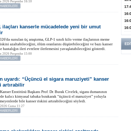
an 2026 Perşembe 16:10
 HABERLERİ
Oğl
17:
Büyü
16:
Kiş
16:
 ilaçları kanserle mücadelede yeni bir umut
Dem
16:
ir
Tutm
6'da sunulan üç araştırma, GLP-1 sınıfı kilo verme ilaçlarının meme
riskini azaltabileceğini, ölüm oranlarını düşürebileceğini ve bazı kanser
EDİ
de hastalığın ileri evrelere ilerlemesini yavaşlatabileceğini gösterdi.
an 2026 Perşembe 15:00
 HABERLERİ
 uyardı: “Üçüncü el sigara maruziyeti” kanser
i artırabilir
Kanser Enstitüsü Başkanı Prof. Dr. Burak Civelek, sigara dumanının
de kalıcı kimyasal tabaka bırakarak “üçüncü el maruziyet” yoluyla
çmeyenlerde bile kanser riskini artırabileceğini söyledi.
 2026 Cuma 11:27
 HABERLERİ