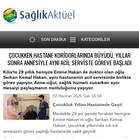
SON DAKİKA
KATEGORİLER
ÇOCUKKEN HASTANE KORİDORLARINDA BÜYÜDÜ, YILLAR
SONRA ANNESİYLE AYNI ACİL SERVİSTE GÖREVE BAŞLADI
Kilis'te 29 yıllık hemşire Emine Hakan ile doktor olan oğlu
Serkan Kemal Hakan, aynı hastanenin acil servisinde birlikte
görev yapıyor. Anne-oğul, sağlık hizmeti sunarken aynı
mesaiyi paylaşmanın mutluluğunu yaşıyor.
02 Haziran 2026 Salı 16:59
Çocukluk Yılları Hastanede Geçti
Meslekte 29 yılı geride bırakan hemşire
Emine Hakan'ın oğlu Serkan Kemal
Hakan, çocukluk yıllarında sık sık
annesinin görev yaptığı hastanede vakit geçirdi.