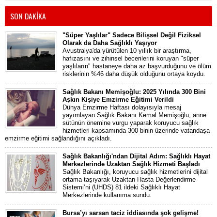
SON DAKİKA
"Süper Yaşlılar" Sadece Bilişsel Değil Fiziksel
Olarak da Daha Sağlıklı Yaşıyor
Avustralya'da yürütülen 10 yıllık bir araştırma,
hafızasını ve zihinsel becerilerini koruyan "süper
yaşlıların" hastaneye daha az başvurduğunu ve ölüm
risklerinin %46 daha düşük olduğunu ortaya koydu.
Sağlık Bakanı Memişoğlu: 2025 Yılında 300 Bini
Aşkın Kişiye Emzirme Eğitimi Verildi
Dünya Emzirme Haftası dolayısıyla mesaj
yayımlayan Sağlık Bakanı Kemal Memişoğlu, anne
sütünün önemine vurgu yaparak koruyucu sağlık
hizmetleri kapsamında 300 binin üzerinde vatandaşa
emzirme eğitimi sağlandığını açıkladı.
Sağlık Bakanlığı'ndan Dijital Adım: Sağlıklı Hayat
Merkezlerinde Uzaktan Sağlık Hizmeti Başladı
Sağlık Bakanlığı, koruyucu sağlık hizmetlerini dijital
ortama taşıyarak Uzaktan Hasta Değerlendirme
Sistemi’ni (UHDS) 81 ildeki Sağlıklı Hayat
Merkezlerinde kullanıma sundu.
Bursa’yı sarsan taciz iddiasında şok gelişme!