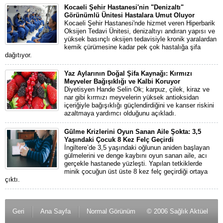
Kocaeli Şehir Hastanesi'nin "Denizaltı"
Görünümlü Ünitesi Hastalara Umut Oluyor
Kocaeli Şehir Hastanesi'nde hizmet veren Hiperbarik
Oksijen Tedavi Ünitesi, denizaltıyı andıran yapısı ve
yüksek basınçlı oksijen tedavisiyle kronik yaralardan
kemik çürümesine kadar pek çok hastalığa şifa
dağıtıyor.
Yaz Aylarının Doğal Şifa Kaynağı: Kırmızı
Meyveler Bağışıklığı ve Kalbi Koruyor
Diyetisyen Hande Selin Ok; karpuz, çilek, kiraz ve
nar gibi kırmızı meyvelerin yüksek antioksidan
içeriğiyle bağışıklığı güçlendirdiğini ve kanser riskini
azaltmaya yardımcı olduğunu açıkladı.
Gülme Krizlerini Oyun Sanan Aile Şokta: 3,5
Yaşındaki Çocuk 8 Kez Felç Geçirdi
İngiltere’de 3,5 yaşındaki oğlunun aniden başlayan
gülmelerini ve denge kaybını oyun sanan aile, acı
gerçekle hastanede yüzleşti. Yapılan tetkiklerde
minik çocuğun üst üste 8 kez felç geçirdiği ortaya
çıktı.
Geri
Ana Sayfa
Normal Görünüm
© 2006 Sağlık Aktüel