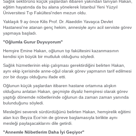
Sağlık sektörünü küçük yaşlardan itibaren yakından tanıyan Hakan,
eğitim hayatında da bu alana yönelerek İstanbul Yeni Yüzyıl
Üniversitesi Tıp Fakültesi'nden mezun oldu.
Yaklaşık 9 ay önce Kilis Prof. Dr. Alaeddin Yavaşca Devlet
Hastanesi'ne atanan genç hekim, annesiyle aynı acil serviste görev
yapmaya başladı.
"Oğlumla Gurur Duyuyorum"
Hemşire Emine Hakan, oğlunun tıp fakültesini kazanmasının
kendisi için büyük bir mutluluk olduğunu söyledi.
Sağlık hizmetlerinin ekip çalışması gerektirdiğini belirten Hakan,
aynı ekip içerisinde anne-oğul olarak görev yapmanın tarif edilmesi
zor bir duygu olduğunu ifade etti.
Oğlunun küçük yaşlardan itibaren hastane ortamına alışkın
olduğunu anlatan Hakan, geçmişte diyaliz hemşiresi olarak görev
yaptığı dönemde nöbetlerinde oğlunun da zaman zaman yanında
bulunduğunu söyledi.
Mesleğini severek sürdürdüğünü belirten Hakan, hemşirelik eğitimi
alan kızı Beyza Ece'nin de göreve başlamasıyla birlikte aynı
mesleği paylaşacaklarını dile getirdi.
"Annemle Nöbetlerim Daha İyi Geçiyor"