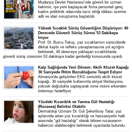
Mudanya Devlet Hastanesi’nde görevli bir uzman
hekimin, işe yeni başlayacak firma personeli genç
kadını poliklinik odasında taciz ettiği iddiası üzerine
adli ve idari soruşturma başlatıldı.
Yüksek Sıcaklık Sürüş Güvenliğini Düşürüyor: 40
Derecede Güvenli Sürüş Süresi 53 Dakikaya
İniyor
Prof. Dr. Burcu Tokuç, yaz sıcaklarının sürücülerde
dikkat kaybı ve refleks yavaşlamasına yol açtığını
belirterek, 40 dereceye yaklaşan sıcaklıklarda
güvenli sürüş süresinin 53 dakikaya kadar gerilediği konusunda uyardı.
Kalp Sağlığında Yeni Dönem: Akıllı Klozet Kapağı
30 Saniyede Ritim Bozukluğunu Tespit Ediyor
Almanya'da geliştirilen EKG sensörlü akıllı klozet
kapağı, 30 saniyelik kullanımla atriyal fibrilasyonu
yüksek doğrulukla saptayarak inme riskini erkenden
önlemeyi hedefliyor.
Yüzdeki Kızarıklık ve Yanma Gül Hastalığı
(Rozasea) Belirtisi Olabilir
Dermatoloji Uzmanı Dr. Gül Şekerlisoy Tatar, yaz
aylarında artan yüz kızarıklığı ve hassasiyetin halk
arasında "gül hastalığı" olarak bilinen rozaseanın
habercisi olabileceğini belirterek uyarılarda bulundu.