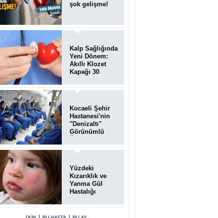
şok gelişme!
Kalp Sağlığında
Yeni Dönem:
Akıllı Klozet
Kapağı 30
Saniyede Ritim
Bozukluğunu
Tespit Ediyor
Kocaeli Şehir
Hastanesi'nin
"Denizaltı"
Görünümlü
Ünitesi
Hastalara Umut
Oluyor
Yüzdeki
Kızarıklık ve
Yanma Gül
Hastalığı
(Rozasea)
Belirtisi Olabilir
|
|
DÜN
BU HAFTA
BU AY