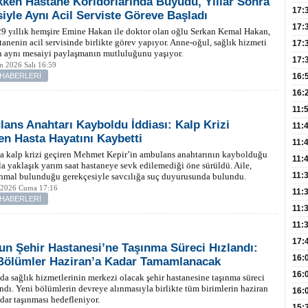
ken Hastane Koridorlarında Büyüdü, Yıllar Sonra
Hac
17:
iyle Aynı Acil Serviste Göreve Başladı
Yaşl
17:
 29 yıllık hemşire Emine Hakan ile doktor olan oğlu Serkan Kemal Hakan,
tanenin acil servisinde birlikte görev yapıyor. Anne-oğul, sağlık hizmeti
Müd
17:
n aynı mesaiyi paylaşmanın mutluluğunu yaşıyor.
Yaln
17:
n 2026 Salı 16:59
Şeke
 HABERLERİ
16:
Edi
Risk
16:
İns
11:
ans Anahtarı Kayboldu İddiası: Kalp Krizi
Uzm
11:
en Hasta Hayatını Kaybetti
Yıll
11:
a kalp krizi geçiren Mehmet Kepir’in ambulans anahtarının kaybolduğu
Enfe
11:
la yaklaşık yarım saat hastaneye sevk edilemediği öne sürüldü. Aile,
Haz
11:
ihmal bulunduğu gerekçesiyle savcılığa suç duyurusunda bulundu.
 2026 Cuma 17:16
Akc
11:
 HABERLERİ
Açık
11:
Edil
11:
Oğl
17:
n Şehir Hastanesi’ne Taşınma Süreci Hızlandı:
Büyü
16:
ölümler Haziran’a Kadar Tamamlanacak
Kiş
16:
a sağlık hizmetlerinin merkezi olacak şehir hastanesine taşınma süreci
ndı. Yeni bölümlerin devreye alınmasıyla birlikte tüm birimlerin haziran
Dem
16:
dar taşınması hedefleniyor.
Tutm
15: