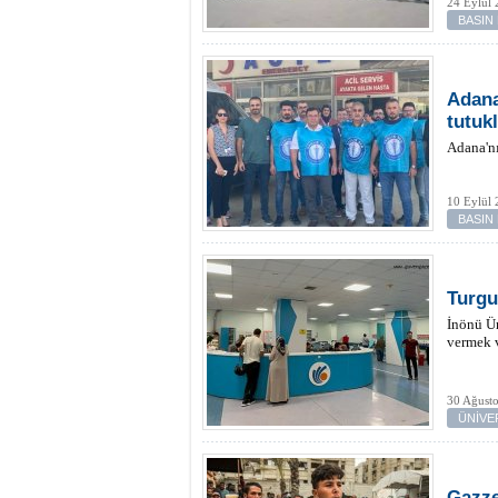
24 Eylül
BASIN
Adana
tutuk
Adana'nı
10 Eylül
BASIN
Turgu
İnönü Ün
vermek v
30 Ağusto
ÜNİVE
Gazze