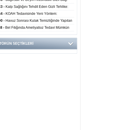
obiyota Ruh Sağlığını Nasıl Etkiliyor?
33 -
Kalp Sağlığını Tehdit Eden Gizli Tehlike:
ük Alışkanlıklar Riski Artırıyor
44 -
KOAH Tedavisinde Yeni Yöntem:
nkoskopik Balon Uygulaması Alevlenmeleri
00 -
Havuz Sonrası Kulak Temizliğinde Yapılan
tıyor
ata Enfeksiyon Riskini Artırıyor
58 -
Bel Fıtığında Ameliyatsız Tedavi Mümkün
 Uzmanından Önemli Uyarılar
TÖRÜN SEÇTİKLERİ