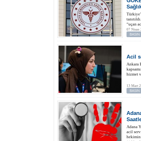
GÖKBE
Sağlı
Türkiye’
tanıtıld
“uçan ac
07 Nisan 
BASIN
Acil 
Ankara B
kapsamın
hizmet v
13 Mart 
BASIN
Adana
Saatl
Adana Yü
acil ser
hekimin 