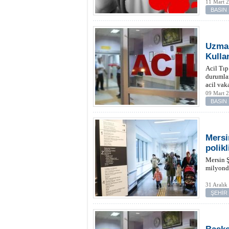
11 Mart 
BASIN
Uzman
Kulla
Acil Tıp
durumlar
acil vak
09 Mart 2
BASIN
Mersi
polikl
Mersin Ş
milyonda
31 Aralık
ŞEHİR