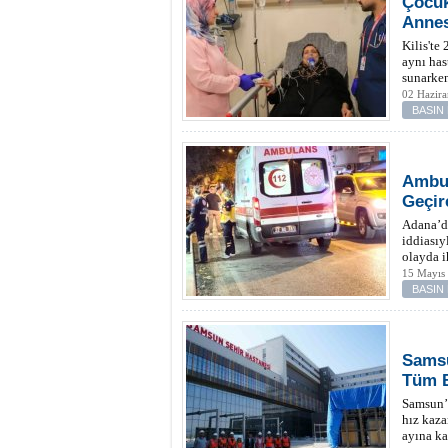
Çocuk
Annes
Kilis'te
aynı has
sunarke
02 Hazira
BASIN
Ambul
Geçir
Adana’d
iddiasıy
olayda 
15 Mayıs
BASIN
Samsu
Tüm B
Samsun’d
hız kaza
ayına ka