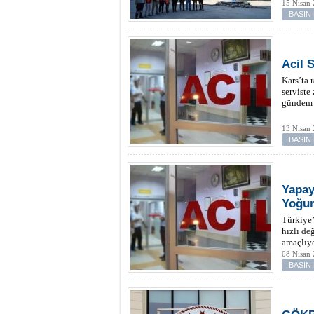
15 Nisan
BASIN
Acil 
Kars’ta 
serviste
gündem 
13 Nisan 
BASIN
Yapay
Yoğun
Türkiye’
hızlı de
amaçlıyo
08 Nisan
BASIN