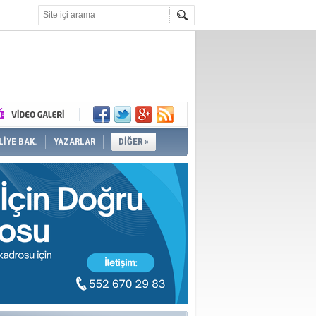
İYE BAK.
YAZARLAR
DİĞER »