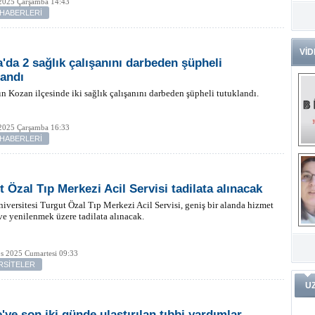
 2025 Çarşamba 14:43
 HABERLERİ
Dr
Tü
Zo
VİD
'da 2 sağlık çalışanını darbeden şüpheli
Av
landı
He
Ç
n Kozan ilçesinde iki sağlık çalışanını darbeden şüpheli tutuklandı.
Ön
Me
 2025 Çarşamba 16:33
Fa
 HABERLERİ
(m
ve
Di
m
Pr
t Özal Tıp Merkezi Acil Servisi tadilata alınacak
iversitesi Turgut Özal Tıp Merkezi Acil Servisi, geniş bir alanda hizmet
e yenilenmek üzere tadilata alınacak.
Pr
İ
Ko
ar
Öğ
ko
s 2025 Cumartesi 09:33
RSİTELER
Dy
U
Da
ar
'ye son iki günde ulaştırılan tıbbi yardımlar