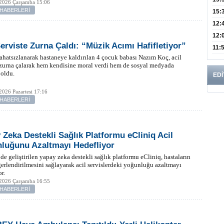
 2026 Çarşamba 15:06
 HABERLERİ
Mikr
15:
Günl
12:
Bro
12:
Serviste Zurna Çaldı: “Müzik Acımı Hafifletiyor”
Azal
Bu H
11:
rahatsızlanarak hastaneye kaldırılan 4 çocuk babası Nazım Koç, acil
mü?
 zurna çalarak hem kendisine moral verdi hem de sosyal medyada
oldu.
EDİ
2026 Pazartesi 17:16
 HABERLERİ
 Zeka Destekli Sağlık Platformu eCliniq Acil
luğunu Azaltmayı Hedefliyor
de geliştirilen yapay zeka destekli sağlık platformu eCliniq, hastaların
ğerlendirilmesini sağlayarak acil servislerdeki yoğunluğu azaltmayı
r.
 2026 Çarşamba 16:55
 HABERLERİ