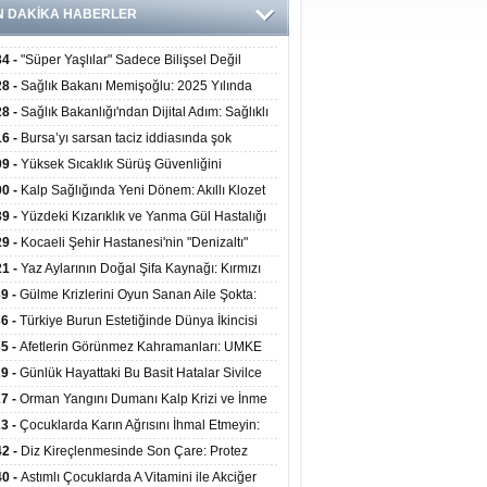
N DAKİKA HABERLER
34 -
"Süper Yaşlılar" Sadece Bilişsel Değil
ksel Olarak da Daha Sağlıklı Yaşıyor
28 -
Sağlık Bakanı Memişoğlu: 2025 Yılında
Bini Aşkın Kişiye Emzirme Eğitimi Verildi
28 -
Sağlık Bakanlığı'ndan Dijital Adım: Sağlıklı
at Merkezlerinde Uzaktan Sağlık Hizmeti
16 -
Bursa’yı sarsan taciz iddiasında şok
ladı
şme!
09 -
Yüksek Sıcaklık Sürüş Güvenliğini
ürüyor: 40 Derecede Güvenli Sürüş Süresi 53
00 -
Kalp Sağlığında Yeni Dönem: Akıllı Klozet
kaya İniyor
ağı 30 Saniyede Ritim Bozukluğunu Tespit
39 -
Yüzdeki Kızarıklık ve Yanma Gül Hastalığı
yor
asea) Belirtisi Olabilir
29 -
Kocaeli Şehir Hastanesi'nin "Denizaltı"
ünümlü Ünitesi Hastalara Umut Oluyor
21 -
Yaz Aylarının Doğal Şifa Kaynağı: Kırmızı
eler Bağışıklığı ve Kalbi Koruyor
39 -
Gülme Krizlerini Oyun Sanan Aile Şokta:
Yaşındaki Çocuk 8 Kez Felç Geçirdi
36 -
Türkiye Burun Estetiğinde Dünya İkincisi
u
35 -
Afetlerin Görünmez Kahramanları: UMKE
 Kadrosuyla Görev Başında
29 -
Günlük Hayattaki Bu Basit Hatalar Sivilce
umunu Tetikliyor
27 -
Orman Yangını Dumanı Kalp Krizi ve İnme
ini Artırıyor
23 -
Çocuklarda Karın Ağrısını İhmal Etmeyin:
disit Habercisi Olabilir
42 -
Diz Kireçlenmesinde Son Çare: Protez
iyatı İle Yaşam Kalitesi Artıyor
40 -
Astımlı Çocuklarda A Vitamini ile Akciğer