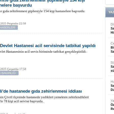
ntte gıda zehirlenmesi şüphesiyle 154 kişi
nelere başvurdu
e gıda zehirlenmesi şüphesiyle 154 kişi hastanelere başvurdu.
YA
 2025 Perşembe 22:58
Dr
 HABERLERİ
Sa
Hi
Ce
 Devlet Hastanesi acil servisinde tatbikat yapıldı
Bi
vlet Hastanesinin acil servis biriminde tatbikat gerçekleştirildi.
Sa
Si
Sa
 2025 Çarşamba 17:58
sü
K BAKANLIĞI
Hu
Se
Da
li'de hastanede gıda zehirlenmesi iddiası
nin Çivril ilçesinde hastanede yedikleri yemekten zehirlendikleri
Ya
le 78 kişi acil servise başvurdu.
Öz
R