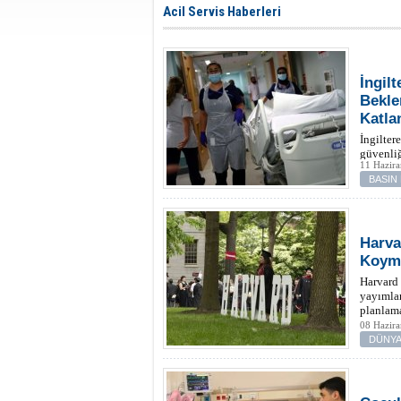
Acil Servis Haberleri
İngil
Bekle
Katla
İngilter
güvenliğ
11 Hazir
BASIN
Harva
Koyma
Harvard 
yayımlan
planlama
koydu.
08 Hazira
DÜNYA