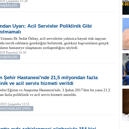
2026 Çarşamba 15:28
 HABERLERİ
dan Uyarı: Acil Servisler Poliklinik Gibi
nılmamalı
 Uzmanı Dr. Sedat Özbay, acil servislerin yalnızca hayati risk taşıyan
da tercih edilmesi gerektiğini belirterek, gereksiz başvuruların gerçek
aların hastaneye ulaşmasını zorlaştırdığını söyledi.
026 Pazartesi 14:30
 HABERLERİ
n Şehir Hastanesi'nde 21,5 milyondan fazla
inik ve acil servis hizmeti verildi
ehir Eğitim ve Araştırma Hastanesi'nde, 3 Şubat 2017'den bu yana 21,5
n fazla poliklinik ve acil servis hizmeti sunuldu.
 2025 Çarşamba 13:53
 HASTANELERİ (PPP)