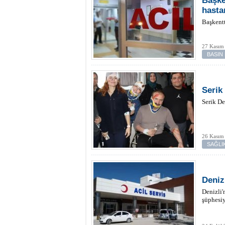
Başke
hasta
Başkentt
27 Kasım
BASIN
Serik
Serik De
26 Kasım
SAĞLI
Deniz
Denizli'
şüphesiy