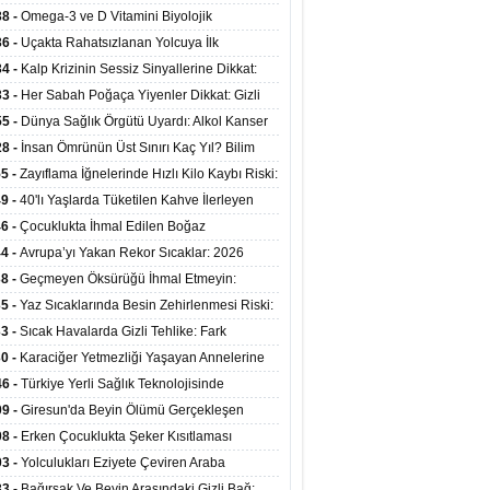
mi Arasında Bağlantı Bulundu
38 -
Omega-3 ve D Vitamini Biyolojik
anmayı Yavaşlatabilir
36 -
Uçakta Rahatsızlanan Yolcuya İlk
ahale Sağlık Bakanı Memişoğlu'ndan Geldi
34 -
Kalp Krizinin Sessiz Sinyallerine Dikkat:
ızca Göğüs Ağrısıyla Gelmiyor
33 -
Her Sabah Poğaça Yiyenler Dikkat: Gizli
r ve Yağ Yükü Kalbi ve Bağırsakları Tehdit
55 -
Dünya Sağlık Örgütü Uyardı: Alkol Kanser
yor
ini Doğrudan Artırıyor
28 -
İnsan Ömrünün Üst Sınırı Kaç Yıl? Bilim
anlarından Yeni Yaşam Süresi Modeli
55 -
Zayıflama İğnelerinde Hızlı Kilo Kaybı Riski:
anlar Hekim Kontrolü Şart Diyor
49 -
40'lı Yaşlarda Tüketilen Kahve İlerleyen
arda Zihinsel ve Fiziksel Sağlığı Koruyor
46 -
Çocuklukta İhmal Edilen Boğaz
ksiyonu İleride Kalp Kapağını Bozabiliyor
44 -
Avrupa’yı Yakan Rekor Sıcaklar: 2026
iran Ayında 10 Binden Fazla Can Kaybı
38 -
Geçmeyen Öksürüğü İhmal Etmeyin:
iğer Korunarak Tümörden Kurtuldu
35 -
Yaz Sıcaklarında Besin Zehirlenmesi Riski:
ta Kalan Gıdalara Dikkat
33 -
Sıcak Havalarda Gizli Tehlike: Fark
meyen Sıvı Kaybı Organları Tehdit Ediyor
30 -
Karaciğer Yetmezliği Yaşayan Annelerine
undan Hayat Veren Doku Nakli
46 -
Türkiye Yerli Sağlık Teknolojisinde
yor: 40 Ülkeye Solunum Cihazı İhraç Ediliyor
09 -
Giresun'da Beyin Ölümü Gerçekleşen
inin Organları 4 Hastaya Yaşam Umudu Oldu
08 -
Erken Çocuklukta Şeker Kısıtlaması
ans Riskini Yüzde 23 Azaltıyor
03 -
Yolculukları Eziyete Çeviren Araba
asına Karşı Etkili Önlemler
33 -
Bağırsak Ve Beyin Arasındaki Gizli Bağ: