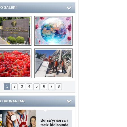
O GALERİ
Ve burası da bir 
14 soruda 
devlet hastanesi
Koronavirüs 
hakkında kendinizi 
test edin...
ilaburu meyvesi 
Endonezya’daki 
anserden koruyor
deprem: Ölü sayısı 
1
2
3
4
5
6
7
8
bin 203'e yükseldi
K OKUNANLAR
Bursa’yı sarsan
taciz iddiasında