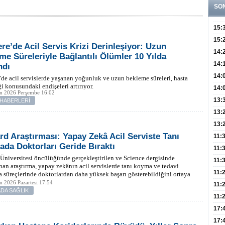
SO
15:
Fizi
15:
tere’de Acil Servis Krizi Derinleşiyor: Uzun
300 
14:
me Süreleriyle Bağlantılı Ölümler 10 Yılda
Hay
14:
ndı
Baş
geli
14:
e'de acil servislerde yaşanan yoğunluk ve uzun bekleme süreleri, hasta
i konusundaki endişeleri artırıyor.
Düş
14:
an 2026 Perşembe 16:02
Daki
Kap
13:
 HABERLERİ
Edi
(Roz
13:
Gör
13:
rd Araştırması: Yapay Zekâ Acil Serviste Tanı
Meyv
11:
da Doktorları Geride Bıraktı
3,5 
11:
Üniversitesi öncülüğünde gerçekleştirilen ve Science dergisinde
Old
11:
an araştırma, yapay zekânın acil servislerde tanı koyma ve tedavi
Dev
11:
 süreçlerinde doktorlardan daha yüksek başarı gösterebildiğini ortaya
n 2026 Pazartesi 17:54
Oluş
11:
DA SAĞLIK
Risk
11:
Apan
17:
Amel
17: