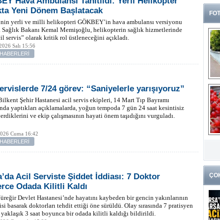
Y Hava Ambulansı Tanıtıldı: Yerli Helikopter
kta Yeni Dönem Başlatacak
FOT
nin yerli ve milli helikopteri GÖKBEY’in hava ambulansı versiyonu
ı. Sağlık Bakanı Kemal Memişoğlu, helikopterin sağlık hizmetlerinde
il servis” olarak kritik rol üstleneceğini açıkladı.
2026 Salı 15:56
 HABERLERİ
servislerde 7/24 görev: “Saniyelerle yarışıyoruz”
ilkent Şehir Hastanesi acil servis ekipleri, 14 Mart Tıp Bayramı
da yaptıkları açıklamalarda, yoğun tempoda 7 gün 24 saat kesintisiz
erdiklerini ve ekip çalışmasının hayati önem taşıdığını vurguladı.
2026 Cuma 16:42
G
 HABERLERİ
k
’da Acil Serviste Şiddet İddiası: 7 Doktor
ÇO
erce Odada Kilitli Kaldı
reğir Devlet Hastanesi’nde hayatını kaybeden bir gencin yakınlarının
visi basarak doktorları tehdit ettiği öne sürüldü. Olay sırasında 7 pratisyen
yaklaşık 3 saat boyunca bir odada kilitli kaldığı bildirildi.