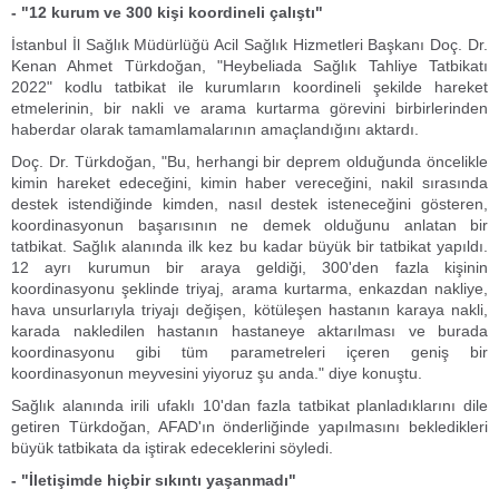
- "12 kurum ve 300 kişi koordineli çalıştı"
İstanbul İl Sağlık Müdürlüğü Acil Sağlık Hizmetleri Başkanı Doç. Dr.
Kenan Ahmet Türkdoğan, "Heybeliada Sağlık Tahliye Tatbikatı
2022" kodlu tatbikat ile kurumların koordineli şekilde hareket
etmelerinin, bir nakli ve arama kurtarma görevini birbirlerinden
haberdar olarak tamamlamalarının amaçlandığını aktardı.
Doç. Dr. Türkdoğan, "Bu, herhangi bir deprem olduğunda öncelikle
kimin hareket edeceğini, kimin haber vereceğini, nakil sırasında
destek istendiğinde kimden, nasıl destek isteneceğini gösteren,
koordinasyonun başarısının ne demek olduğunu anlatan bir
tatbikat. Sağlık alanında ilk kez bu kadar büyük bir tatbikat yapıldı.
12 ayrı kurumun bir araya geldiği, 300'den fazla kişinin
koordinasyonu şeklinde triyaj, arama kurtarma, enkazdan nakliye,
hava unsurlarıyla triyajı değişen, kötüleşen hastanın karaya nakli,
karada nakledilen hastanın hastaneye aktarılması ve burada
koordinasyonu gibi tüm parametreleri içeren geniş bir
koordinasyonun meyvesini yiyoruz şu anda." diye konuştu.
Sağlık alanında irili ufaklı 10'dan fazla tatbikat planladıklarını dile
getiren Türkdoğan, AFAD'ın önderliğinde yapılmasını bekledikleri
büyük tatbikata da iştirak edeceklerini söyledi.
- "İletişimde hiçbir sıkıntı yaşanmadı"