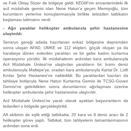
ve Faik Oktay Sözer de bölgeye geldi. KEGM'nin envanterindeki ilk
acil müdahale gemisi olan Nene Hatun'a geçen Memişoğlu, tüm
kurumların yerlerine konuşlanmasıyla birlikte telsizden tatbikatın
başlaması talimatını verdi.
- Ağır yaralılar helikopter ambulansla şehir hastanesine
ulaştırıldı
Senaryo gereği adada hazırlanan enkaz bölgesine depremden
sonra ulaşan AFAD, UMKE ve 112 ekipleri, göçük oluşan ya da
harabeye dönen evlerden yaralıları ve bir gebe kadını kurtarma
operasyonu yürüttü. İlk müdahalenin ardından kara ambulansıyla
Acil Müdahale Ünitesi'ne ulaştırılan yaralıların bir kısmı deniz
ambulansıyla Maltepe'ye, oradan kara ambulansıyla Kartal Dr. Lütfi
Kırdar Şehir Hastanesi'ne nakledildi. Bu yaralılardan bazıları da
tahlisiye botlarıyla Nene Hatun Kurtarma Gemisi ile TCSG-Güven
Gemisi'ne getirildikten sonra durumlarının ağırlaşması üzerine
helikopter ambulansla şehir hastanesine ulaştırıldı.
Acil Müdahale Ünitesi'ne yaralı olarak ayaktan başvuranların da
tedavileri o bölgede gerçekleştirildi.
AA ekibinin de eşlik ettiği tatbikatta, 20 kara ve 8 deniz aracı ile 2
helikopter görev yaptı. Tatbikat, tüm tahliyelerin tamamlanmasının
ardından sona erdi.