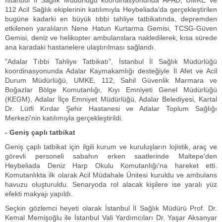
İstanbul İl Sağlık Müdürlüğü koordinasyonunda AFAD, UMKE ve
112 Acil Sağlık ekiplerinin katılımıyla Heybeliada'da gerçekleştirilen
bugüne kadarki en büyük tıbbi tahliye tatbikatında, depremden
etkilenen yaralıların Nene Hatun Kurtarma Gemisi, TCSG-Güven
Gemisi, deniz ve helikopter ambulanslara nakledilerek, kısa sürede
ana karadaki hastanelere ulaştırılması sağlandı.
"Adalar Tıbbi Tahliye Tatbikatı", İstanbul İl Sağlık Müdürlüğü
koordinasyonunda Adalar Kaymakamlığı desteğiyle İl Afet ve Acil
Durum Müdürlüğü, UMKE, 112, Sahil Güvenlik Marmara ve
Boğazlar Bölge Komutanlığı, Kıyı Emniyeti Genel Müdürlüğü
(KEGM), Adalar İlçe Emniyet Müdürlüğü, Adalar Belediyesi, Kartal
Dr. Lütfi Kırdar Şehir Hastanesi ve Adalar Toplum Sağlığı
Merkezi'nin katılımıyla gerçekleştirildi.
- Geniş çaplı tatbikat
Geniş çaplı tatbikat için ilgili kurum ve kuruluşların lojistik, araç ve
görevli personeli sabahın erken saatlerinde Maltepe'den
Heybeliada Deniz Harp Okulu Komutanlığı'na hareket etti.
Komutanlıkta ilk olarak Acil Müdahale Ünitesi kuruldu ve ambulans
havuzu oluşturuldu. Senaryoda rol alacak kişilere ise yaralı yüz
efekti makyajı yapıldı.
Seçkin gözlemci heyeti olarak İstanbul İl Sağlık Müdürü Prof. Dr.
Kemal Memişoğlu ile İstanbul Vali Yardımcıları Dr. Yaşar Aksanyar