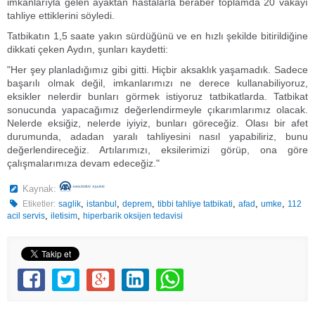
imkanlarıyla gelen ayaktan hastalarla beraber toplamda 20 vakayı
tahliye ettiklerini söyledi.
Tatbikatın 1,5 saate yakın sürdüğünü ve en hızlı şekilde bitirildiğine
dikkati çeken Aydın, şunları kaydetti:
"Her şey planladığımız gibi gitti. Hiçbir aksaklık yaşamadık. Sadece
başarılı olmak değil, imkanlarımızı ne derece kullanabiliyoruz,
eksikler nelerdir bunları görmek istiyoruz tatbikatlarda. Tatbikat
sonucunda yapacağımız değerlendirmeyle çıkarımlarımız olacak.
Nelerde eksiğiz, nelerde iyiyiz, bunları göreceğiz. Olası bir afet
durumunda, adadan yaralı tahliyesini nasıl yapabiliriz, bunu
değerlendireceğiz. Artılarımızı, eksilerimizi görüp, ona göre
çalışmalarımıza devam edeceğiz."
Kaynak:
,
,
,
,
,
,
Etiketler:
saglik
istanbul
deprem
tibbi tahliye tatbikati
afad
umke
112
,
,
acil servis
iletisim
hiperbarik oksijen tedavisi