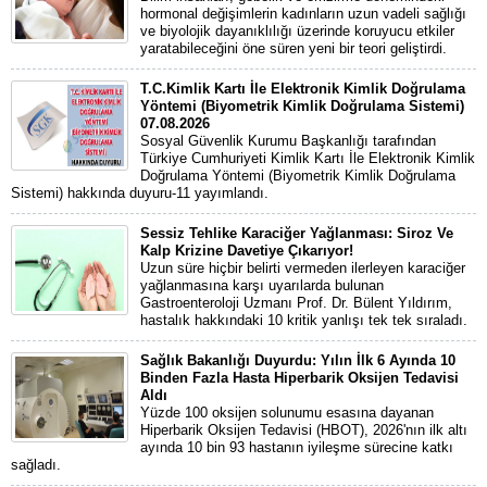
hormonal değişimlerin kadınların uzun vadeli sağlığı
ve biyolojik dayanıklılığı üzerinde koruyucu etkiler
yaratabileceğini öne süren yeni bir teori geliştirdi.
T.C.Kimlik Kartı İle Elektronik Kimlik Doğrulama
Yöntemi (Biyometrik Kimlik Doğrulama Sistemi)
07.08.2026
Sosyal Güvenlik Kurumu Başkanlığı tarafından
Türkiye Cumhuriyeti Kimlik Kartı İle Elektronik Kimlik
Doğrulama Yöntemi (Biyometrik Kimlik Doğrulama
Sistemi) hakkında duyuru-11 yayımlandı.
Sessiz Tehlike Karaciğer Yağlanması: Siroz Ve
Kalp Krizine Davetiye Çıkarıyor!
Uzun süre hiçbir belirti vermeden ilerleyen karaciğer
yağlanmasına karşı uyarılarda bulunan
Gastroenteroloji Uzmanı Prof. Dr. Bülent Yıldırım,
hastalık hakkındaki 10 kritik yanlışı tek tek sıraladı.
Sağlık Bakanlığı Duyurdu: Yılın İlk 6 Ayında 10
Binden Fazla Hasta Hiperbarik Oksijen Tedavisi
Aldı
Yüzde 100 oksijen solunumu esasına dayanan
Hiperbarik Oksijen Tedavisi (HBOT), 2026'nın ilk altı
ayında 10 bin 93 hastanın iyileşme sürecine katkı
sağladı.