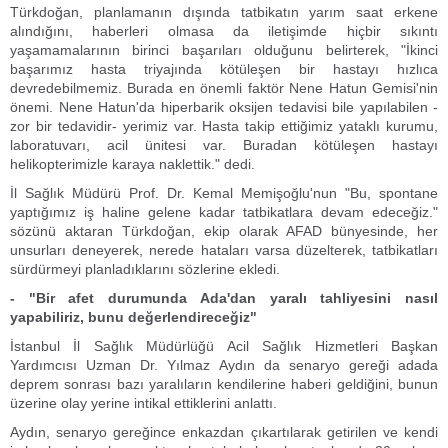
Türkdoğan, planlamanın dışında tatbikatın yarım saat erkene
alındığını, haberleri olmasa da iletişimde hiçbir sıkıntı
yaşamamalarının birinci başarıları olduğunu belirterek, "İkinci
başarımız hasta triyajında kötüleşen bir hastayı hızlıca
devredebilmemiz. Burada en önemli faktör Nene Hatun Gemisi'nin
önemi. Nene Hatun'da hiperbarik oksijen tedavisi bile yapılabilen -
zor bir tedavidir- yerimiz var. Hasta takip ettiğimiz yataklı kurumu,
laboratuvarı, acil ünitesi var. Buradan kötüleşen hastayı
helikopterimizle karaya naklettik." dedi.
İl Sağlık Müdürü Prof. Dr. Kemal Memişoğlu'nun "Bu, spontane
yaptığımız iş haline gelene kadar tatbikatlara devam edeceğiz."
sözünü aktaran Türkdoğan, ekip olarak AFAD bünyesinde, her
unsurları deneyerek, nerede hataları varsa düzelterek, tatbikatları
sürdürmeyi planladıklarını sözlerine ekledi.
- "Bir afet durumunda Ada'dan yaralı tahliyesini nasıl
yapabiliriz, bunu değerlendireceğiz"
İstanbul İl Sağlık Müdürlüğü Acil Sağlık Hizmetleri Başkan
Yardımcısı Uzman Dr. Yılmaz Aydın da senaryo gereği adada
deprem sonrası bazı yaralıların kendilerine haberi geldiğini, bunun
üzerine olay yerine intikal ettiklerini anlattı.
Aydın, senaryo gereğince enkazdan çıkartılarak getirilen ve kendi