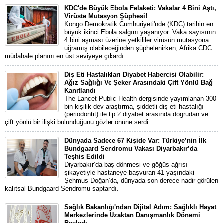
KDC'de Büyük Ebola Felaketi: Vakalar 4 Bini Aştı,
Virüste Mutasyon Şüphesi!
Kongo Demokratik Cumhuriyeti'nde (KDC) tarihin en
büyük ikinci Ebola salgını yaşanıyor. Vaka sayısının
4 bini aşması üzerine yetkililer virüsün mutasyona
uğramış olabileceğinden şüphelenirken, Afrika CDC
müdahale planını en üst seviyeye çıkardı.
Diş Eti Hastalıkları Diyabet Habercisi Olabilir:
Ağız Sağlığı Ve Şeker Arasındaki Çift Yönlü Bağ
Kanıtlandı
The Lancet Public Health dergisinde yayımlanan 300
bin kişilik dev araştırma, şiddetli diş eti hastalığı
(periodontit) ile tip 2 diyabet arasında doğrudan ve
çift yönlü bir ilişki bulunduğunu gözler önüne serdi.
Dünyada Sadece 67 Kişide Var: Türkiye’nin İlk
Bundgaard Sendromu Vakası Diyarbakır’da
Teşhis Edildi
Diyarbakır’da baş dönmesi ve göğüs ağrısı
şikayetiyle hastaneye başvuran 41 yaşındaki
Şehmus Doğan’da, dünyada son derece nadir görülen
kalıtsal Bundgaard Sendromu saptandı.
Sağlık Bakanlığı'ndan Dijital Adım: Sağlıklı Hayat
Merkezlerinde Uzaktan Danışmanlık Dönemi
Başladı