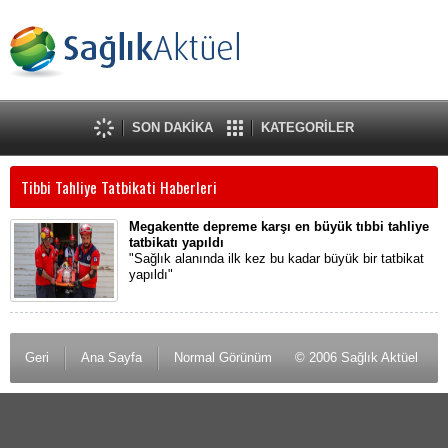
SON DAKİKA
KATEGORİLER
Tibbi Tahliye Tatbikati Haberleri
Megakentte depreme karşı en büyük tıbbi tahliye
tatbikatı yapıldı
"Sağlık alanında ilk kez bu kadar büyük bir tatbikat
yapıldı"
Geri
Ana Sayfa
Normal Görünüm
© 2006 Sağlık Aktüel