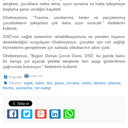
ateşkesi, çocuklara nefes alma, oyun oynama ve hatta iyileşmeye
başlama şansı verdiğini kaydetti.
Ghebreyesus, "Travma, yaralanma, keder ve parçalanmış
çocuklukların iyileşmesi çok daha uzun sürecek." ifadelerini
kullandı.
DSÖ'nün sağlık sisteminin rehabilitasyonunu ve yeniden inşasını
desteklediğini vurgulayan Ghebreyesus, çocuklar için ruh sağlığı
hizmetlerini genişletmek için sahada olduklarının altını çizdi.
Ghebreyesus, "Bugün Dünya Çocuk Günü. DSÖ, bu günde kalıcı
bir barışa yol açacak şekilde ateşkese tam saygı gösterilmesi
çağrısında bulunuyor." ifadelerini kullandı.
Kaynak:
,
,
,
,
,
,
,
,
Etiketler:
saglik
haber
dso
gazze
cocuklar
saldiri
ateskes
iyilesme
,
,
travma
yaralanma
ruh sagligi