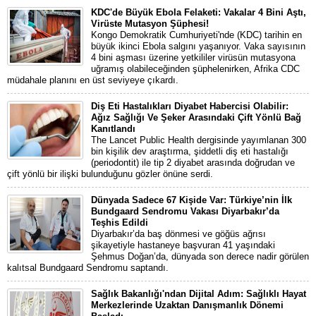
KDC'de Büyük Ebola Felaketi: Vakalar 4 Bini Aştı,
Virüste Mutasyon Şüphesi!
Kongo Demokratik Cumhuriyeti'nde (KDC) tarihin en
büyük ikinci Ebola salgını yaşanıyor. Vaka sayısının
4 bini aşması üzerine yetkililer virüsün mutasyona
uğramış olabileceğinden şüphelenirken, Afrika CDC
müdahale planını en üst seviyeye çıkardı.
Diş Eti Hastalıkları Diyabet Habercisi Olabilir:
Ağız Sağlığı Ve Şeker Arasındaki Çift Yönlü Bağ
Kanıtlandı
The Lancet Public Health dergisinde yayımlanan 300
bin kişilik dev araştırma, şiddetli diş eti hastalığı
(periodontit) ile tip 2 diyabet arasında doğrudan ve
çift yönlü bir ilişki bulunduğunu gözler önüne serdi.
Dünyada Sadece 67 Kişide Var: Türkiye’nin İlk
Bundgaard Sendromu Vakası Diyarbakır’da
Teşhis Edildi
Diyarbakır’da baş dönmesi ve göğüs ağrısı
şikayetiyle hastaneye başvuran 41 yaşındaki
Şehmus Doğan’da, dünyada son derece nadir görülen
kalıtsal Bundgaard Sendromu saptandı.
Sağlık Bakanlığı'ndan Dijital Adım: Sağlıklı Hayat
Merkezlerinde Uzaktan Danışmanlık Dönemi