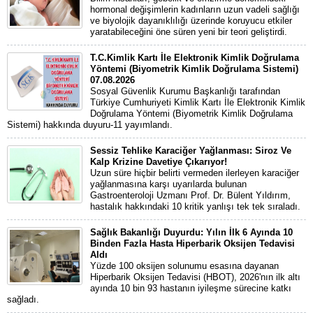
hormonal değişimlerin kadınların uzun vadeli sağlığı
ve biyolojik dayanıklılığı üzerinde koruyucu etkiler
yaratabileceğini öne süren yeni bir teori geliştirdi.
T.C.Kimlik Kartı İle Elektronik Kimlik Doğrulama
Yöntemi (Biyometrik Kimlik Doğrulama Sistemi)
07.08.2026
Sosyal Güvenlik Kurumu Başkanlığı tarafından
Türkiye Cumhuriyeti Kimlik Kartı İle Elektronik Kimlik
Doğrulama Yöntemi (Biyometrik Kimlik Doğrulama
Sistemi) hakkında duyuru-11 yayımlandı.
Sessiz Tehlike Karaciğer Yağlanması: Siroz Ve
Kalp Krizine Davetiye Çıkarıyor!
Uzun süre hiçbir belirti vermeden ilerleyen karaciğer
yağlanmasına karşı uyarılarda bulunan
Gastroenteroloji Uzmanı Prof. Dr. Bülent Yıldırım,
hastalık hakkındaki 10 kritik yanlışı tek tek sıraladı.
Sağlık Bakanlığı Duyurdu: Yılın İlk 6 Ayında 10
Binden Fazla Hasta Hiperbarik Oksijen Tedavisi
Aldı
Yüzde 100 oksijen solunumu esasına dayanan
Hiperbarik Oksijen Tedavisi (HBOT), 2026'nın ilk altı
ayında 10 bin 93 hastanın iyileşme sürecine katkı
sağladı.