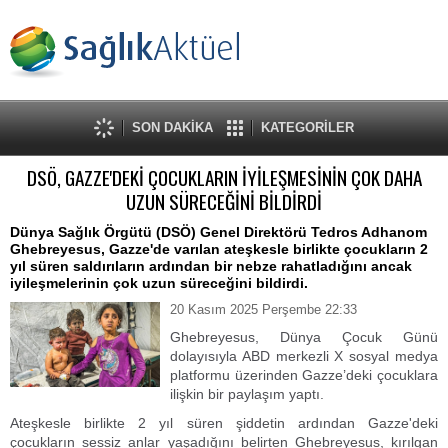
SON DAKİKA
KATEGORİLER
DSÖ, GAZZE'DEKİ ÇOCUKLARIN İYİLEŞMESİNİN ÇOK DAHA
UZUN SÜRECEĞİNİ BİLDİRDİ
Dünya Sağlık Örgütü (DSÖ) Genel Direktörü Tedros Adhanom
Ghebreyesus, Gazze'de varılan ateşkesle birlikte çocukların 2
yıl süren saldırıların ardından bir nebze rahatladığını ancak
iyileşmelerinin çok uzun süreceğini bildirdi.
20 Kasım 2025 Perşembe 22:33
Ghebreyesus, Dünya Çocuk Günü
dolayısıyla ABD merkezli X sosyal medya
platformu üzerinden Gazze’deki çocuklara
ilişkin bir paylaşım yaptı.
Ateşkesle birlikte 2 yıl süren şiddetin ardından Gazze'deki
çocukların sessiz anlar yaşadığını belirten Ghebreyesus, kırılgan