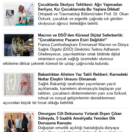
Çocuklarda Skolyoz Tehlikesi: Ağrı Yapmadan
İlerliyor, Kız Çocuklarında Bu Yaşlara Dikkat!
Ortopedi ve Travmatoloji Bölümü'nden Prof. Dr. Okan
Özkunt, çocukluk ve ergenlik çağında sık görülen
skolyozun ağrısız ilerlediğini belirtti.
Macron ve DSÖ’den Küresel Dijital Seferberlik:
"Çocuklarımız Pazarın Esiri Değildir!"
Fransa Cumhurbaşkanı Emmanuel Macron ve Dünya
Sağlık Örgütü (DSÖ) Direktörü Tedros Adhanom
Ghebreyesus, yayınladıkları ortak bildiride dijital
ortamların çocuk sağlığı üzerindeki olumsuz
etkilerine dikkat çekerek küresel bir uzlaşı çağrısında bulundu.
Bakanlıktan Ailelere Yaz Tatili Rehberi: Karnedeki
Notlar Eleştiri Unsuru Olmamalı
Sağlık Bakanlığı tarafından yayımlanan yazılı
açıklamada, karnelerin alınmasıyla başlayan yaz
tatilinin, çocukların dinlenmelerinin yanı sıra fiziksel,
ruhsal ve sosyal gelişimlerinin desteklenmesi
açısından büyük bir fırsat olduğu belirtildi.
Omurgası Cilt Dokusunu Yırtarak Dışarı Çıkan
Süheyda, 5 Saatlik Ameliyatla Yeniden Dik
Duruşuna Kavuştu
Doğuştan omurilik açıklığı hastalığıyla dünyaya