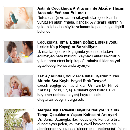
Astımlı Çocuklarda A Vitamini ile Akciğer Hacmi
Arasında Bağlantı Bulundu
Nefes darlığı ve astım şikayeti olan çocuklarda
yürütülen araştırmada, kandaki A vitamini oranının
yüksekliği daha büyük solunum kapasitesiyle ilişkili
bulundu.
Çocuklukta İhmal Edilen Boğaz Enfeksiyonu
İleride Kalp Kapağını Bozabiliyor
Uzmanlar, çocukluk çağında yeterince tedavi
edilmeyen beta mikrobu kaynaklı enfeksiyonların
yıllar sonra ciddi kalp kapağı rahatsızlıklarına yol
açabileceği konusunda uyarıyor.
Yaz Aylarında Çocuklarda İshal Uyarısı: 5 Yaş
Altında Sıvı Kaybı Hayati Risk Taşıyor!
Çocuk Sağlığı ve Hastalıkları Uzmanı Dr. Nimet
Karataş Torun, 5 yaş altındaki çocuklarda sıvı
kaybının (dehidratasyon) hayati tehlike
oluşturabileceğini vurguladı.
Alerjide Aşı Tedavisi Hayat Kurtarıyor: 3 Yıllık
Terapi Çocukların Yaşam Kalitesini Artırıyor!
Dr. Berna Uzunoğlu, ilaç tedavisiyle kontrol altına
alınamayan polen, ev tozu, evcil hayvan ve arı
alerjilerinde uygulanan "alerjen immünoterapisi" (alerji