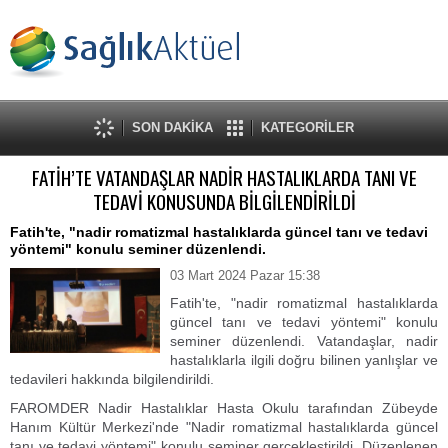
SON DAKİKA
KATEGORİLER
FATİH’TE VATANDAŞLAR NADİR HASTALIKLARDA TANI VE
TEDAVİ KONUSUNDA BİLGİLENDİRİLDİ
Fatih'te, "nadir romatizmal hastalıklarda güncel tanı ve tedavi
yöntemi" konulu seminer düzenlendi.
03 Mart 2024 Pazar 15:38
Fatih'te, "nadir romatizmal hastalıklarda
güncel tanı ve tedavi yöntemi" konulu
seminer düzenlendi. Vatandaşlar, nadir
hastalıklarla ilgili doğru bilinen yanlışlar ve
tedavileri hakkında bilgilendirildi.
FAROMDER Nadir Hastalıklar Hasta Okulu tarafından Zübeyde
Hanım Kültür Merkezi'nde "Nadir romatizmal hastalıklarda güncel
tanı ve tedavi yöntemi" konulu seminer gerçekleştirildi. Düzenlenen