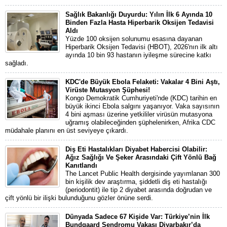
Sağlık Bakanlığı Duyurdu: Yılın İlk 6 Ayında 10
Binden Fazla Hasta Hiperbarik Oksijen Tedavisi
Aldı
Yüzde 100 oksijen solunumu esasına dayanan
Hiperbarik Oksijen Tedavisi (HBOT), 2026'nın ilk altı
ayında 10 bin 93 hastanın iyileşme sürecine katkı
sağladı.
KDC'de Büyük Ebola Felaketi: Vakalar 4 Bini Aştı,
Virüste Mutasyon Şüphesi!
Kongo Demokratik Cumhuriyeti'nde (KDC) tarihin en
büyük ikinci Ebola salgını yaşanıyor. Vaka sayısının
4 bini aşması üzerine yetkililer virüsün mutasyona
uğramış olabileceğinden şüphelenirken, Afrika CDC
müdahale planını en üst seviyeye çıkardı.
Diş Eti Hastalıkları Diyabet Habercisi Olabilir:
Ağız Sağlığı Ve Şeker Arasındaki Çift Yönlü Bağ
Kanıtlandı
The Lancet Public Health dergisinde yayımlanan 300
bin kişilik dev araştırma, şiddetli diş eti hastalığı
(periodontit) ile tip 2 diyabet arasında doğrudan ve
çift yönlü bir ilişki bulunduğunu gözler önüne serdi.
Dünyada Sadece 67 Kişide Var: Türkiye’nin İlk
Bundgaard Sendromu Vakası Diyarbakır’da