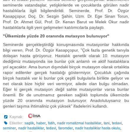
seminerde vatandaşlar, yetişkinlerde ve çocuklarda görülen nadir
hastalıklarla ilgili bilgilendirildi. Seminerde, Prof. Dr. Özgür
Kasapçopur, Doç. Dr. Sezgin Şahin, Uzm. Dr. Ege Sinan Torun,
Prof. Dr. Ahmet Gül, Prof. Dr. Kenan Barut ve Melek Okur nadir
hastalıklarla ilgili yeni gelişmeleri katılımcılarla paylaştı.
"Ülkemizde yüzde 20 oranında mutasyon bulunuyor"
Seminerde gerçekleştirdiği konuşmasında mutasyonlar hakkında
bilgi veren, Prof. Dr. Özgür Kasapçopur, "Çok fazla genetik tanıyla
dolaşan hasta görüyoruz. Hastalık genetik olarak 10. mutasyon
dediğimiz mutasyonda ise bunlar çok anlamlı ve aktif hastalıklara
yol açacaktır. Ama bunun dışındaki birçok mutasyon olarak ortalıkta
rapor edilenler gerçek hastalığı göstermiyor. Çocukluk çağında
birçok hastalık var ki bunlar çok çeşitli bulgularla birlikte geliyor ve
net olarak bize hiçbir veri vermiyor, ailede olan bulgu olmadan.
Eğer ki gerçek mutasyon değil sahte mutasyonlar varsa bunlar
önemli. Bir de unutmamız gereken sağlıklı toplumda ülkemizde
yüzde 20 oranında mutasyon bulunuyor. Anadoluluysanız bu
genleri taşıma ihtimaliniz çok yüksek" ifadelerini kullandı.
Kaynak:
,
,
,
,
,
,
Etiketler:
saglik
haber
fatih
nadir romatizmal hastaliklar
tani
tedavi
,
,
,
,
,
seminer
nadir hastaliklar
tedavi
faromder
nadir hastaliklar hasta okulu