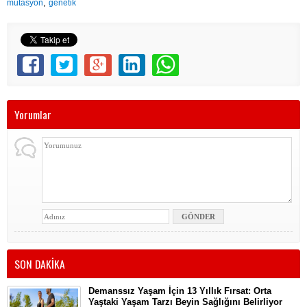
,
mutasyon
genetik
Yorumlar
SON DAKİKA
Demanssız Yaşam İçin 13 Yıllık Fırsat: Orta
Yaştaki Yaşam Tarzı Beyin Sağlığını Belirliyor