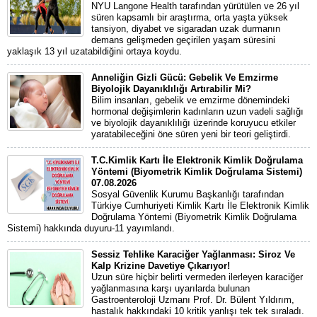
NYU Langone Health tarafından yürütülen ve 26 yıl
süren kapsamlı bir araştırma, orta yaşta yüksek
tansiyon, diyabet ve sigaradan uzak durmanın
demans gelişmeden geçirilen yaşam süresini
yaklaşık 13 yıl uzatabildiğini ortaya koydu.
Anneliğin Gizli Gücü: Gebelik Ve Emzirme
Biyolojik Dayanıklılığı Artırabilir Mi?
Bilim insanları, gebelik ve emzirme dönemindeki
hormonal değişimlerin kadınların uzun vadeli sağlığı
ve biyolojik dayanıklılığı üzerinde koruyucu etkiler
yaratabileceğini öne süren yeni bir teori geliştirdi.
T.C.Kimlik Kartı İle Elektronik Kimlik Doğrulama
Yöntemi (Biyometrik Kimlik Doğrulama Sistemi)
07.08.2026
Sosyal Güvenlik Kurumu Başkanlığı tarafından
Türkiye Cumhuriyeti Kimlik Kartı İle Elektronik Kimlik
Doğrulama Yöntemi (Biyometrik Kimlik Doğrulama
Sistemi) hakkında duyuru-11 yayımlandı.
Sessiz Tehlike Karaciğer Yağlanması: Siroz Ve
Kalp Krizine Davetiye Çıkarıyor!
Uzun süre hiçbir belirti vermeden ilerleyen karaciğer
yağlanmasına karşı uyarılarda bulunan
Gastroenteroloji Uzmanı Prof. Dr. Bülent Yıldırım,
hastalık hakkındaki 10 kritik yanlışı tek tek sıraladı.