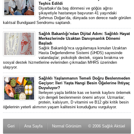
Teşhis Edildi
Diyarbakır’da baş dönmesi ve göğüs ağrısı
şikayetiyle hastaneye başvuran 41 yaşındaki
Şehmus Doğan’da, dünyada son derece nadir görülen
kalıtsal Bundgaard Sendromu saptandı.
Sağlık Bakanlığı'ndan Dijital Adım: Sağlıklı Hayat
Merkezlerinde Uzaktan Danışmanlık Dönemi
Başladı
Sağlık Bakanlığı'nca uygulamaya konulan Uzaktan
Hasta Değerlendirme Sistemi (UHDS) sayesinde
vatandaşlar; psikolojik destek, sigara bırakma ve
sosyal destek hizmetlerine evlerinden çıkmadan MHRS üzerinden
ulaşıyor.
Sağlıklı Yaşlanmanın Temeli Doğru Beslenmeden
Geçiyor: İleri Yaşta Hangi Besin Öğelerine İhtiyaç
Duyuluyor?
İlerleyen yaşla birlikte kas ve kemik kaybını önlemek
için dengeli beslenmenin önemi artıyor. Uzmanlar;
protein, kalsiyum, D vitamini ve B12 gibi kritik besin
öğelerinin yeterli alımının yaşam kalitesini koruduğunu vurguluyor.
Geri
Ana Sayfa
Normal Görünüm
© 2006 Sağlık Aktüel