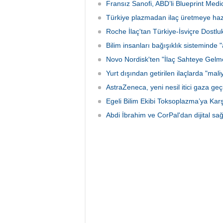
dental sektörlerinden 10 firma katıldı.
Fransız Sanofi, ABD’li Blueprint Medic
Türkiye plazmadan ilaç üretmeye haz
Roche İlaç'tan Türkiye-İsviçre Dostluk
Bilim insanları bağışıklık sisteminde "
Novo Nordisk'ten "İlaç Sahteye Gelme
Yurt dışından getirilen ilaçlarda "mali
AstraZeneca, yeni nesil itici gaza geç
Egeli Bilim Ekibi Toksoplazma’ya Karş
Abdi İbrahim ve CorPal'dan dijital sağl