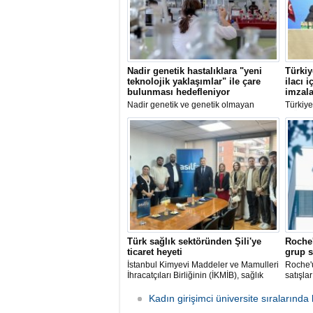
Nadir genetik hastalıklara "yeni
Türkiy
teknolojik yaklaşımlar" ile çare
ilacı i
bulunması hedefleniyor
imzal
Nadir genetik ve genetik olmayan
Türkiye
hastalıklarda çözülemeyen vakaların,
(TÜSEB)
yeni teknolojik yaklaşımlarla
SMA (Sp
iyileştirilebilmesi için yeni bir program
yönelik
başlatıldı.
Üretimi 
Protoko
Türk sağlık sektöründen Şili'ye
Roche'
ticaret heyeti
grup s
İstanbul Kimyevi Maddeler ve Mamulleri
Roche'u
İhracatçıları Birliğinin (İKMİB), sağlık
satışla
sektörüne yönelik Santiago'da
7 artar
gerçekleştirdiği ticaret heyeti
ulaştı.
Kadın girişimci üniversite sıralarında k
organizasyonuna tıbbi cihaz, ilaç ve