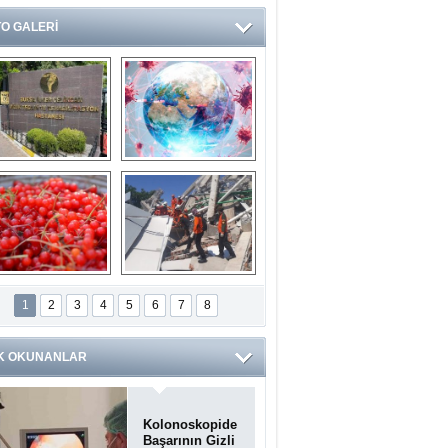
O GALERİ
Ve burası da bir 
14 soruda 
devlet hastanesi
Koronavirüs 
hakkında kendinizi 
test edin...
ilaburu meyvesi 
Endonezya’daki 
anserden koruyor
deprem: Ölü sayısı 
1
2
3
4
5
6
7
8
bin 203'e yükseldi
K OKUNANLAR
Kolonoskopide
Başarının Gizli