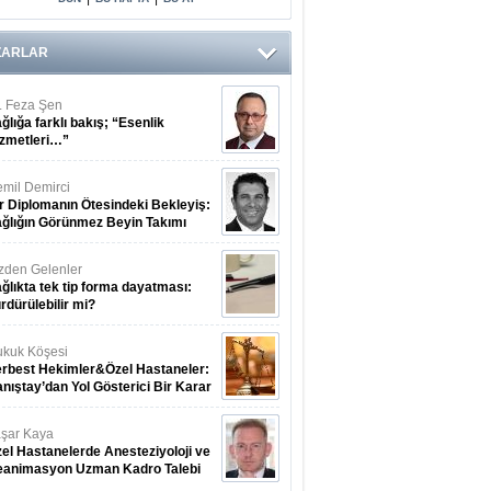
ZARLAR
. Feza Şen
ğlığa farklı bakış; “Esenlik
zmetleri…”
mil Demirci
r Diplomanın Ötesindeki Bekleyiş:
ğlığın Görünmez Beyin Takımı
zden Gelenler
ğlıkta tek tip forma dayatması:
rdürülebilir mi?
kuk Köşesi
rbest Hekimler&Özel Hastaneler:
nıştay’dan Yol Gösterici Bir Karar
şar Kaya
el Hastanelerde Anesteziyoloji ve
eanimasyon Uzman Kadro Talebi