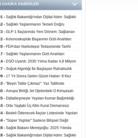
N DAKİKA HABERLER
01 -
Sağlık Bakanlığı'ndan Dijital Adım: Sağlıklı
at Merkezlerinde Uzaktan Danışmanlık Dönemi
42 -
Sağlıklı Yaşlanmanın Temeli Doğru
ladı
enmeden Geçiyor: İleri Yaşta Hangi Besin
23 -
GLP-1 İlaçlarında Yeni Dönem: Sağlanan
erine İhtiyaç Duyuluyor?
alar Yalnızca Kilo Kaybıyla Sınırlı Değil
22 -
Kolonoskopide Başarının Gizli Anahtarı:
rsiz Bağırsak Temizliği Poliplerin Gözden
20 -
FDA’dan Narkolepsi Tedavisinde Tarihi
masına Neden Oluyor
: Oreksin Sistemini Hedefleyen İlk İlaç
17 -
Sağlıklı Yaşlanmanın Gizli Anahtarı:
lanıma Sunuldu
nli Kuvvet Antrenmanı Kas Ve Kemik Sağlığını
14 -
DSÖ Uyardı: 2030 Yılına Kadar 4,8 Milyon
uyor
ire ve Ebe Açığı Oluşabilir
27 -
Soğuk Algınlığı İle Başlayan Rahatsızlık
ciğer Yetmezliği Çıktı: 17 Yıl Sonra Nakille
09 -
17 Yıl Sonra Gelen Güzel Haber: 8 Kez
ata Tutundu
edilen Hastaya 9'uncu Çağrıda Nakil Yapıldı
53 -
"Beyin Tatile Çıkmaz": Yaz Tatilinde
nilenlerin Yüzde 39'u Unutulabiliyor
50 -
Avrupa Birliği Jel Ojelerdeki O Kimyasalı
kladı: Kısırlık ve Alerji Riski Uyarısı
45 -
Dijitalleşmeyle Yayılan Kumar Bağımlılığı
i ve Aileyi Yıkıma Uğratıyor
10 -
Orta Yaştaki Üç Altın Kural Demanssız
mı 13 Yıl Uzatabiliyor
24 -
Bedeli Ödenecek İlaçlar Listesinde Yapılan
enlemeler Hakkında Duyuru 2026/30
34 -
"Süper Yaşlılar" Sadece Bilişsel Değil
ksel Olarak da Daha Sağlıklı Yaşıyor
28 -
Sağlık Bakanı Memişoğlu: 2025 Yılında
Bini Aşkın Kişiye Emzirme Eğitimi Verildi
28 -
Sağlık Bakanlığı'ndan Dijital Adım: Sağlıklı