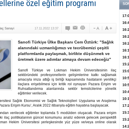
ellerine özel eğitim programı
SO
17:
Hay
16:
İlaç Sanayi
17.11.2022 13:37
Baş
Besl
16:
Öğel
Fayd
16:
Sanofi Türkiye Ülke Başkanı Cem Öztürk: "Sağlık
Yete
16:
alanındaki uzmanlığımızı ve tecrübemizi çeşitli
Kaç
Onay
16:
platformlarda paylaşmak, birlikte düşünmek ve
Kul
Düze
16:
üretmek üzere adımlar atmaya devam edeceğiz"
Kor
Hemş
15:
Sanofi Türkiye ve Lokman Hekim Üniversitesinin ilaç
Kara
15:
sektöründeki profesyonellerin gelişimlerine katkı sağlamak
Hay
Redd
10:
amacıyla imza attığı iş birliği kapsamında hastaların yenilikçi
ilaçlara erişebilmesi için kritik rol oynayan Pazara Erişim ve
Öğre
10:
Ruhsatlandırma alanlarında sektör temsilcilerine yönelik
Yasa
10:
eğitimler verilecek.
Beyn
10:
sitesi Sağlık Ekonomisi ve Sağlık Teknolojileri Uygulama ve Araştırma
ara Erişim Kursu’, Aralık 2022 itibarıyla eğitim hayatına başlayacak.
Yaşa
17:
Düz
15:
afından verilecek eğitimler toplamda 5 modülden oluşacak. Pazara erişim
i ilaç politikalarının güncel konumunu analiz ederek gelecek perspektifi
Fizi
15:
Lokman Hekim Üniversitesi yerleşkesinde yüz yüze ve/veya online olarak
300 
14: