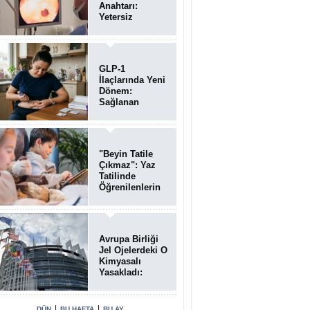
Anahtarı:
Yetersiz
Bağırsak
Temizliği
Poliplerin
Gözden
GLP-1
Kaçmasına
İlaçlarında Yeni
Neden Oluyor
Dönem:
Sağlanan
Faydalar
Yalnızca Kilo
Kaybıyla Sınırlı
Değil
"Beyin Tatile
Çıkmaz": Yaz
Tatilinde
Öğrenilenlerin
Yüzde 39'u
Unutulabiliyor
Avrupa Birliği
Jel Ojelerdeki O
Kimyasalı
Yasakladı:
Kısırlık ve Alerji
Riski Uyarısı
|
|
DÜN
BU HAFTA
BU AY