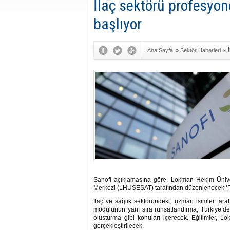
İlaç sektörü profesyon
başlıyor
Ana Sayfa
»
Sektör Haberleri
»
Sanofi açıklamasına göre, Lokman Hekim Üniver
Merkezi (LHUSESAT) tarafından düzenlenecek ‘Paz
İlaç ve sağlık sektöründeki, uzman isimler tar
modülünün yanı sıra ruhsatlandırma, Türkiye’dek
oluşturma gibi konuları içerecek. Eğitimler, 
gerçekleştirilecek.