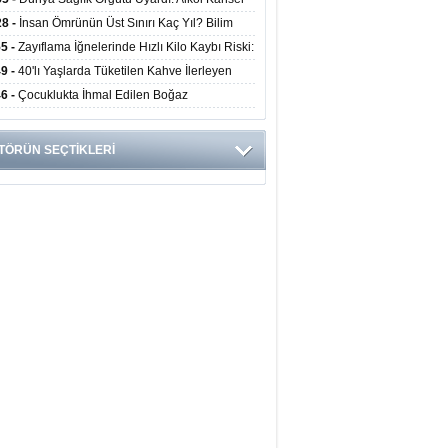
yor
ini Doğrudan Artırıyor
28 -
İnsan Ömrünün Üst Sınırı Kaç Yıl? Bilim
anlarından Yeni Yaşam Süresi Modeli
55 -
Zayıflama İğnelerinde Hızlı Kilo Kaybı Riski:
anlar Hekim Kontrolü Şart Diyor
49 -
40'lı Yaşlarda Tüketilen Kahve İlerleyen
arda Zihinsel ve Fiziksel Sağlığı Koruyor
46 -
Çocuklukta İhmal Edilen Boğaz
ksiyonu İleride Kalp Kapağını Bozabiliyor
TÖRÜN SEÇTİKLERİ