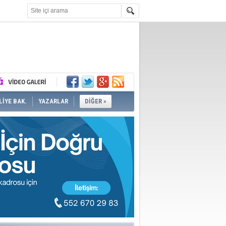
İYE BAK.
YAZARLAR
DİĞER »