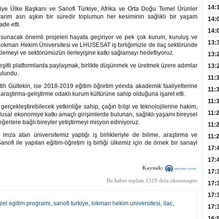
Hay
14:
kiye Ülke Başkanı ve Sanofi Türkiye, Afrika ve Orta Doğu Temel Ürünler
arım asrı aşkın bir süredir toplumun her kesiminin sağlıklı bir yaşam
Baş
geli
14:
ade etti.
Düş
14:
sunacak önemli projeleri hayata geçiriyor ve pek çok kurum, kuruluş ve
Daki
Kap
13:
z. Lokman Hekim Üniversitesi ve LHUSESAT iş birliğimizle de ilaç sektöründe
klemeyi ve sektörümüzün ilerleyişine katkı sağlamayı hedefliyoruz.
Edi
(Roz
13:
eşitli platformlarda paylaşmak, birlikte düşünmek ve üretmek üzere adımlar
Gör
13:
ulundu.
Meyv
11:
ih Gültekin, ise 2018-2019 eğitim öğretim yılında akademik faaliyetlerine
3,5 
11:
araştırma-geliştirme odaklı kurum kültürüne sahip olduğuna işaret etti.
Old
11:
gerçekleştirebilecek yetkinliğe sahip, çağın bilgi ve teknolojilerine hakim,
Dev
11:
 ulusal ekonomiye katkı amaçlı girişimlerde bulunan, sağlıklı yaşamı bireysel
eğerlere bağlı bireyler yetiştirmeyi misyon ediniyoruz.
Oluş
11:
za atan üniversitemiz yaptığı iş birlikleriyle de bilime, araştırma ve
Risk
11:
ofi ile yapılan eğitim-öğretim iş birliği ülkemiz için de örnek bir sanayi
Apan
17:
Amel
17:
Kaynak:
Hac
17:
Bu haber toplam 1519 defa okunmuştur
Yaşl
17:
Müd
17:
zel egitim programi
,
sanofi turkiye
,
lokman hekim universitesi
,
ilac
,
Yaln
17:
Şeke
16: