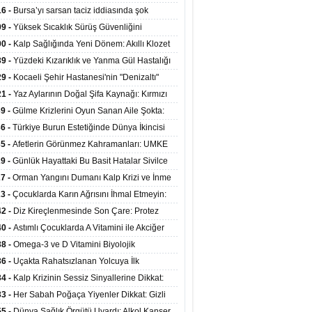
at Merkezlerinde Uzaktan Sağlık Hizmeti
16 -
Bursa’yı sarsan taciz iddiasında şok
ladı
şme!
09 -
Yüksek Sıcaklık Sürüş Güvenliğini
ürüyor: 40 Derecede Güvenli Sürüş Süresi 53
00 -
Kalp Sağlığında Yeni Dönem: Akıllı Klozet
kaya İniyor
ağı 30 Saniyede Ritim Bozukluğunu Tespit
39 -
Yüzdeki Kızarıklık ve Yanma Gül Hastalığı
yor
asea) Belirtisi Olabilir
29 -
Kocaeli Şehir Hastanesi'nin "Denizaltı"
ünümlü Ünitesi Hastalara Umut Oluyor
21 -
Yaz Aylarının Doğal Şifa Kaynağı: Kırmızı
eler Bağışıklığı ve Kalbi Koruyor
39 -
Gülme Krizlerini Oyun Sanan Aile Şokta:
Yaşındaki Çocuk 8 Kez Felç Geçirdi
36 -
Türkiye Burun Estetiğinde Dünya İkincisi
u
35 -
Afetlerin Görünmez Kahramanları: UMKE
 Kadrosuyla Görev Başında
29 -
Günlük Hayattaki Bu Basit Hatalar Sivilce
umunu Tetikliyor
27 -
Orman Yangını Dumanı Kalp Krizi ve İnme
ini Artırıyor
23 -
Çocuklarda Karın Ağrısını İhmal Etmeyin:
disit Habercisi Olabilir
42 -
Diz Kireçlenmesinde Son Çare: Protez
iyatı İle Yaşam Kalitesi Artıyor
40 -
Astımlı Çocuklarda A Vitamini ile Akciğer
mi Arasında Bağlantı Bulundu
38 -
Omega-3 ve D Vitamini Biyolojik
anmayı Yavaşlatabilir
36 -
Uçakta Rahatsızlanan Yolcuya İlk
ahale Sağlık Bakanı Memişoğlu'ndan Geldi
34 -
Kalp Krizinin Sessiz Sinyallerine Dikkat:
ızca Göğüs Ağrısıyla Gelmiyor
33 -
Her Sabah Poğaça Yiyenler Dikkat: Gizli
r ve Yağ Yükü Kalbi ve Bağırsakları Tehdit
55 -
Dünya Sağlık Örgütü Uyardı: Alkol Kanser