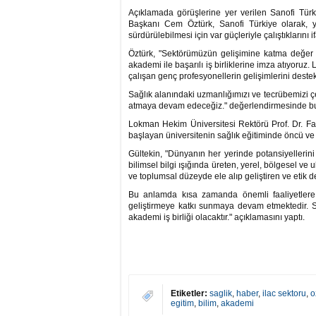
Açıklamada görüşlerine yer verilen Sanofi Tür
Başkanı Cem Öztürk, Sanofi Türkiye olarak, y
sürdürülebilmesi için var güçleriyle çalıştıklarını if
Öztürk, "Sektörümüzün gelişimine katma değer 
akademi ile başarılı iş birliklerine imza atıyoru
çalışan genç profesyonellerin gelişimlerini deste
Sağlık alanındaki uzmanlığımızı ve tecrübemizi ç
atmaya devam edeceğiz." değerlendirmesinde b
Lokman Hekim Üniversitesi Rektörü Prof. Dr. Fat
başlayan üniversitenin sağlık eğitiminde öncü ve 
Gültekin, "Dünyanın her yerinde potansiyellerini 
bilimsel bilgi ışığında üreten, yerel, bölgesel ve
ve toplumsal düzeyde ele alıp geliştiren ve etik d
Bu anlamda kısa zamanda önemli faaliyetlere im
geliştirmeye katkı sunmaya devam etmektedir. San
akademi iş birliği olacaktır." açıklamasını yaptı.
Etiketler:
saglik
,
haber
,
ilac sektoru
,
o
egitim
,
bilim
,
akademi