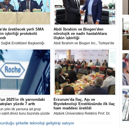
e'de üretilecek yerli SMA
Abdi İbrahim ve Biogen'den
çin işbirliği protokolü
nörolojik ve nadir hastalıklara
andı
ilişkin işbirliği
 Sağlık Enstitüleri Başkanlığı
Abdi İbrahim ve Biogen Inc., Türkiye'de
 ile Polifarma İlaç arasında
nörolojik ve nadir hastalıkların
inal Müsküler Atrofi) hastalığına
tedavisinde kullanılan Biogen ilaçlarının
 "Yerli İlaç ve Etkin Madde
distribütörlüğü için stratejik işbirliği
Projesi-Klinik Araştırma İşbirliği
yaptı.
lü" imzalandı.
un 2025'in ilk yarısındaki
Erzurum'da İlaç, Aşı ve
atışları yüzde 7 arttı
Biyoteknoloji Enstitüsünde ilk ilaç
ham maddesi üretildi
n yılın ilk yarısına ait grup
rı sabit döviz kuru bazında yüzde
Atatürk Üniversitesi Rektörü Prof. Dr.
ak 30,9 milyar İsviçre frangına
Ahmet Hacımüftüoğlu, 3 ay önce
kurulan İlaç, Aşı ve Biyoteknoloji
urduğu şirketle teknoloji geliştirip satıyor
Enstitüsünde bir ilacın ham maddesinin,