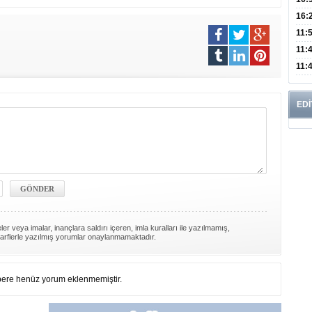
Edi
Risk
16:
İns
11:
Uzm
11:
Yıll
11:
Enfe
EDİ
er veya imalar, inançlara saldırı içeren, imla kuralları ile yazılmamış,
arflerle yazılmış yorumlar onaylanmamaktadır.
ere henüz yorum eklenmemiştir.