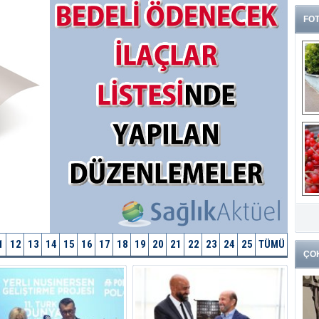
FOT
G
k
1
12
13
14
15
16
17
18
19
20
21
22
23
24
25
TÜMÜ
ÇO