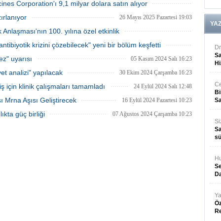
24 Haziran 2025 Salı 11:13
ines Corporation'ı 9,1 milyar dolara satın alıyor
Çin'den daha ucuz maliyetle üretildiğini
bildirdi.
02 Haziran 2025 Pazartesi 12:08
ırlanıyor
26 Mayıs 2025 Pazartesi 19:03
YA
 Anlaşması'nın 100. yılına özel etkinlik
09 Mayıs 2025 Cuma 16:28
antibiyotik krizini çözebilecek" yeni bir bölüm keşfetti
Dr
06 Mart 2025 Perşembe 19:13
Sa
z" uyarısı
05 Kasım 2024 Salı 16:23
Hi
yet analizi" yapılacak
30 Ekim 2024 Çarşamba 16:23
Ce
iş için klinik çalışmaları tamamladı
24 Eylül 2024 Salı 12:48
Bi
ı Mrna Aşısı Geliştirecek
16 Eylül 2024 Pazartesi 10:23
Sa
ıkta güç birliği
07 Ağustos 2024 Çarşamba 10:23
Si
Sa
sü
Hu
Se
Da
Ya
Öz
R