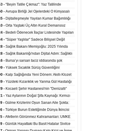
ata Tutundu
edilen Hastaya 9'uncu Çağrıda Nakil Yapıldı
53 -
"Beyin Tatile Çıkmaz": Yaz Tatilinde
nilenlerin Yüzde 39'u Unutulabiliyor
50 -
Avrupa Birliği Jel Ojelerdeki O Kimyasalı
kladı: Kısırlık ve Alerji Riski Uyarısı
45 -
Dijitalleşmeyle Yayılan Kumar Bağımlılığı
i ve Aileyi Yıkıma Uğratıyor
10 -
Orta Yaştaki Üç Altın Kural Demanssız
mı 13 Yıl Uzatabiliyor
24 -
Bedeli Ödenecek İlaçlar Listesinde Yapılan
enlemeler Hakkında Duyuru 2026/30
34 -
"Süper Yaşlılar" Sadece Bilişsel Değil
ksel Olarak da Daha Sağlıklı Yaşıyor
28 -
Sağlık Bakanı Memişoğlu: 2025 Yılında
Bini Aşkın Kişiye Emzirme Eğitimi Verildi
28 -
Sağlık Bakanlığı'ndan Dijital Adım: Sağlıklı
at Merkezlerinde Uzaktan Sağlık Hizmeti
16 -
Bursa’yı sarsan taciz iddiasında şok
ladı
şme!
09 -
Yüksek Sıcaklık Sürüş Güvenliğini
ürüyor: 40 Derecede Güvenli Sürüş Süresi 53
00 -
Kalp Sağlığında Yeni Dönem: Akıllı Klozet
kaya İniyor
ağı 30 Saniyede Ritim Bozukluğunu Tespit
39 -
Yüzdeki Kızarıklık ve Yanma Gül Hastalığı
yor
asea) Belirtisi Olabilir
29 -
Kocaeli Şehir Hastanesi'nin "Denizaltı"
ünümlü Ünitesi Hastalara Umut Oluyor
21 -
Yaz Aylarının Doğal Şifa Kaynağı: Kırmızı
eler Bağışıklığı ve Kalbi Koruyor
39 -
Gülme Krizlerini Oyun Sanan Aile Şokta:
Yaşındaki Çocuk 8 Kez Felç Geçirdi
36 -
Türkiye Burun Estetiğinde Dünya İkincisi
u
35 -
Afetlerin Görünmez Kahramanları: UMKE
 Kadrosuyla Görev Başında
29 -
Günlük Hayattaki Bu Basit Hatalar Sivilce
umunu Tetikliyor
27 -
Orman Yangını Dumanı Kalp Krizi ve İnme