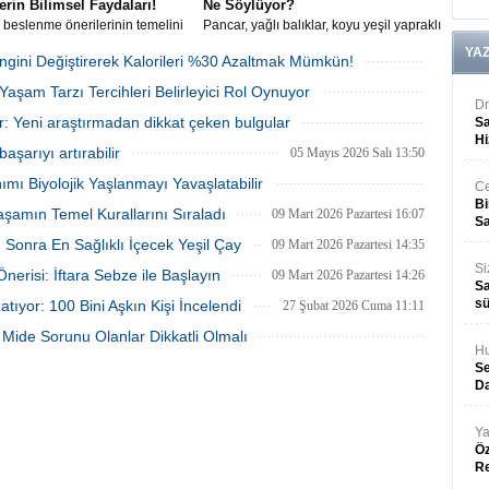
erin Bilimsel Faydaları!
Ne Söylüyor?
ı beslenme önerilerinin temelini
Pancar, yağlı balıklar, koyu yeşil yapraklı
an yüksek lifli gıdalar; bağırsak
sebzeler ve kuruyemişlerin damar
YA
lerinden kolesterol kontrolüne,
sağlığını desteklediği bilinse de
ngini Değiştirerek Kalorileri %30 Azaltmak Mümkün!
eri dengesinden kilo yönetimine
uzmanlar ve bilimsel araştırmalar tek bir
20 Temmuz 2026 Pazartesi 15:51
aşam Tarzı Tercihleri Belirleyici Rol Oynuyor
pek çok alanda vücudu
besinin "kendiliğinden damar
Dr
iyor.
açamayacağı" uyarısında bulunuyor.
21 Mayıs 2026 Perşembe 14:44
r: Yeni araştırmadan dikkat çeken bulgular
Sa
Hi
12 Mayıs 2026 Salı 16:11
aşarıyı artırabilir
05 Mayıs 2026 Salı 13:50
ımı Biyolojik Yaşlanmayı Yavaşlatabilir
Ce
Bi
11 Mart 2026 Çarşamba 13:49
aşamın Temel Kurallarını Sıraladı
09 Mart 2026 Pazartesi 16:07
Sa
 Sonra En Sağlıklı İçecek Yeşil Çay
09 Mart 2026 Pazartesi 14:35
Si
risi: İftara Sebze ile Başlayın
09 Mart 2026 Pazartesi 14:26
Sa
sü
ıyor: 100 Bini Aşkın Kişi İncelendi
27 Şubat 2026 Cuma 11:11
, Mide Sorunu Olanlar Dikkatli Olmalı
Hu
26 Şubat 2026 Perşembe 16:08
Se
Da
Ya
Öz
R