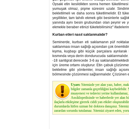
Oysaki etin kesildikten sonra hemen tüketilmesi 
yumuşak olmaz, pişme süresini uzatır. Sindirim
bekletilmeli ve daha sonra tüketilmelidir. Et tük
yeşillikler, tam tahıllı ekmek gibi besinlerle sağl
yanında aynı besin grubundan olan peynir ve yu
ekmekle beraber etinizi tüketebilirsiniz" ifadelerin
Kurban etleri nasıl saklanmalıdır?
Seminerde, kurban eti saklamanın püf noktaları
saklanması insan sağlığı açısından çok önemlidir.
kıyma, kuşbaşı gibi küçük parçalara ayrılarak
kısmında veya derin dondurucuda saklanmalıdır. 
-18 santigrat derecede 3-6 ay saklanabilmektedi
için üreme ortamı oluşturur. Etin çabuk çözünme
bekletme gibi yöntemler, insan sağlığı açısın
bölmesinde çözünmesi sağlanmalıdır. Çözünen et h
Uyarı:
Sitemizde yer alan yazı, haber, maka
bilgiler zamanla geçerliliğini kaybedebilir
muayenesi ve tedavisi yerine kullanılamaz, 
Ansiklopedisinde ve haberlerde yer alan bi
ilaçlarla etkileşime girerek ciddi yan etkiler oluşturabilir
durumlarda lütfen uzman bir doktora danışınız. Sitemi
zarardan sorumlu tutulamaz. Sitemizi ziyaret eden, yoru