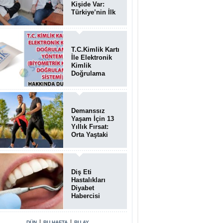
Kişide Var:
Türkiye’nin İlk
Bundgaard
Sendromu
Vakası
Diyarbakır’da
T.C.Kimlik Kartı
Teşhis Edildi
İle Elektronik
Kimlik
Doğrulama
Yöntemi
(Biyometrik
Kimlik
Doğrulama
Demanssız
Sistemi)
Yaşam İçin 13
07.08.2026
Yıllık Fırsat:
Orta Yaştaki
Yaşam Tarzı
Beyin Sağlığını
Belirliyor
Diş Eti
Hastalıkları
Diyabet
Habercisi
Olabilir: Ağız
Sağlığı Ve
Şeker
|
|
DÜN
BU HAFTA
BU AY