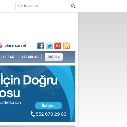
İYE BAK.
YAZARLAR
DİĞER »