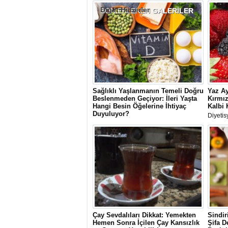
Diğer Haberler
SON EKLENEN
GALERİLER
Sağlıklı Yaşlanmanın Temeli Doğru
Yaz Ay
Beslenmeden Geçiyor: İleri Yaşta
Kırmız
Hangi Besin Öğelerine İhtiyaç
Kalbi 
Duyuluyor?
Diyetis
İlerleyen yaşla birlikte kas ve kemik
çilek, 
kaybını önlemek için dengeli
yüksek 
beslenmenin önemi artıyor. Uzmanlar;
güçlend
protein, kalsiyum, D vitamini ve B12 gibi
azaltma
kritik besin öğelerinin yeterli alımının
yaşam kalitesini koruduğunu
vurguluyor.
Çay Sevdalıları Dikkat: Yemekten
Sindir
Hemen Sonra İçilen Çay Kansızlık
Şifa D