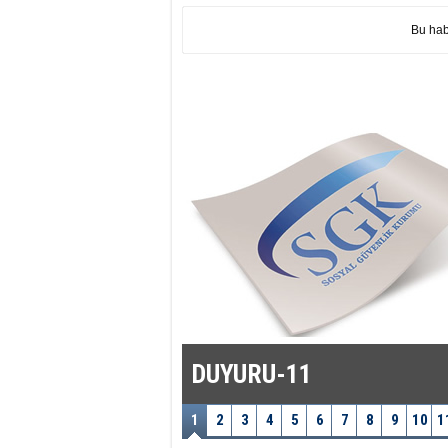
Bu hab
DUYURU-11
1
2
3
4
5
6
7
8
9
10
1