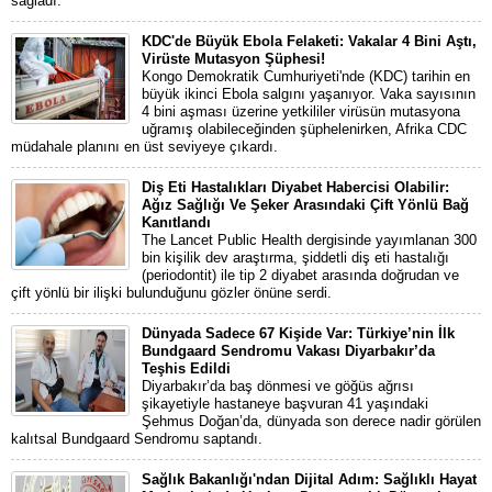
sağladı.
KDC'de Büyük Ebola Felaketi: Vakalar 4 Bini Aştı,
Virüste Mutasyon Şüphesi!
Kongo Demokratik Cumhuriyeti'nde (KDC) tarihin en
büyük ikinci Ebola salgını yaşanıyor. Vaka sayısının
4 bini aşması üzerine yetkililer virüsün mutasyona
uğramış olabileceğinden şüphelenirken, Afrika CDC
müdahale planını en üst seviyeye çıkardı.
Diş Eti Hastalıkları Diyabet Habercisi Olabilir:
Ağız Sağlığı Ve Şeker Arasındaki Çift Yönlü Bağ
Kanıtlandı
The Lancet Public Health dergisinde yayımlanan 300
bin kişilik dev araştırma, şiddetli diş eti hastalığı
(periodontit) ile tip 2 diyabet arasında doğrudan ve
çift yönlü bir ilişki bulunduğunu gözler önüne serdi.
Dünyada Sadece 67 Kişide Var: Türkiye’nin İlk
Bundgaard Sendromu Vakası Diyarbakır’da
Teşhis Edildi
Diyarbakır’da baş dönmesi ve göğüs ağrısı
şikayetiyle hastaneye başvuran 41 yaşındaki
Şehmus Doğan’da, dünyada son derece nadir görülen
kalıtsal Bundgaard Sendromu saptandı.
Sağlık Bakanlığı'ndan Dijital Adım: Sağlıklı Hayat