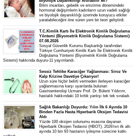
Biyolojik Dayanıklılığı Artırabilir Mi?
Bilim insanları, gebelik ve emzirme dönemindeki
hormonal değişimlerin kadınların uzun vadeli sağlığı
ve biyolojik dayanıklılığı üzerinde koruyucu etkiler
yaratabileceğini öne süren yeni bir teori geliştirdi.
T.C.Kimlik Kartı İle Elektronik Kimlik Doğrulama
Yöntemi (Biyometrik Kimlik Doğrulama Sistemi)
07.08.2026
Sosyal Güvenlik Kurumu Başkanlığı tarafından
Türkiye Cumhuriyeti Kimlik Kartı İle Elektronik Kimlik
Doğrulama Yöntemi (Biyometrik Kimlik Doğrulama
Sistemi) hakkında duyuru-11 yayımlandı.
Sessiz Tehlike Karaciğer Yağlanması: Siroz Ve
Kalp Krizine Davetiye Çıkarıyor!
Uzun süre hiçbir belirti vermeden ilerleyen karaciğer
yağlanmasına karşı uyarılarda bulunan
Gastroenteroloji Uzmanı Prof. Dr. Bülent Yıldırım,
hastalık hakkındaki 10 kritik yanlışı tek tek sıraladı.
Sağlık Bakanlığı Duyurdu: Yılın İlk 6 Ayında 10
Binden Fazla Hasta Hiperbarik Oksijen Tedavisi
Aldı
Yüzde 100 oksijen solunumu esasına dayanan
Hiperbarik Oksijen Tedavisi (HBOT), 2026'nın ilk altı
ayında 10 bin 93 hastanın iyileşme sürecine katkı