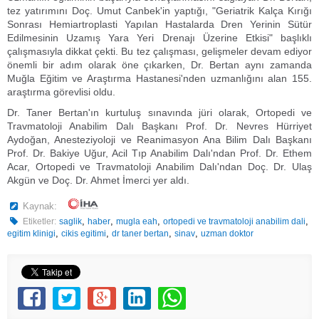
tez yatırımını Doç. Umut Canbek'in yaptığı, "Geriatrik Kalça Kırığı
Sonrası Hemiartroplasti Yapılan Hastalarda Dren Yerinin Sütür
Edilmesinin Uzamış Yara Yeri Drenajı Üzerine Etkisi" başlıklı
çalışmasıyla dikkat çekti. Bu tez çalışması, gelişmeler devam ediyor
önemli bir adım olarak öne çıkarken, Dr. Bertan aynı zamanda
Muğla Eğitim ve Araştırma Hastanesi'nden uzmanlığını alan 155.
araştırma görevlisi oldu.
Dr. Taner Bertan'ın kurtuluş sınavında jüri olarak, Ortopedi ve
Travmatoloji Anabilim Dalı Başkanı Prof. Dr. Nevres Hürriyet
Aydoğan, Anesteziyoloji ve Reanimasyon Ana Bilim Dalı Başkanı
Prof. Dr. Bakiye Uğur, Acil Tıp Anabilim Dalı'ndan Prof. Dr. Ethem
Acar, Ortopedi ve Travmatoloji Anabilim Dalı'ndan Doç. Dr. Ulaş
Akgün ve Doç. Dr. Ahmet İmerci yer aldı.
Kaynak:
,
,
,
,
Etiketler:
saglik
haber
mugla eah
ortopedi ve travmatoloji anabilim dali
,
,
,
,
egitim klinigi
cikis egitimi
dr taner bertan
sinav
uzman doktor