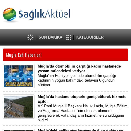
SON DAKİKA
KATEGORİLER
Mugla Eah Haberleri
Muğla'da otomobilin çarptığı kadın hastanede
yaşam mücadelesi veriyor
Muğla'nın Fethiye ilçesinde otomobilin çarptığı
kadınının yoğun bakımdaki tedavisi 6 gündür
sürüyor.
Muğla'da hastane otoparkı genişletilerek hizmete
açıldı
AK Parti Muğla İl Başkanı Haluk Laçin, Muğla Eğitim
ve Araştırma Hastanesi'nin otopark alanının
genişletilerek vatandaşların hizmetine sunulduğunu
bildirdi.
Muğla'daki helikopter kazasında ölen doktor ve