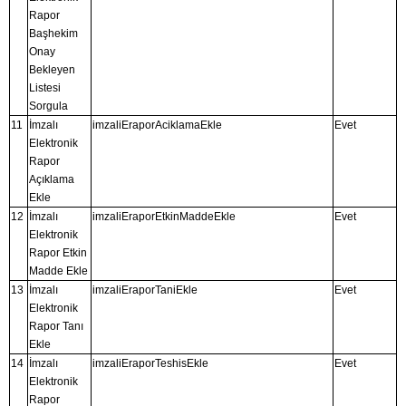
Rapor
Başhekim
Onay
Bekleyen
Listesi
Sorgula
11
İmzalı
imzaliEraporAciklamaEkle
Evet
Elektronik
Rapor
Açıklama
Ekle
12
İmzalı
imzaliEraporEtkinMaddeEkle
Evet
Elektronik
Rapor Etkin
Madde Ekle
13
İmzalı
imzaliEraporTaniEkle
Evet
Elektronik
Rapor Tanı
Ekle
14
İmzalı
imzaliEraporTeshisEkle
Evet
Elektronik
Rapor