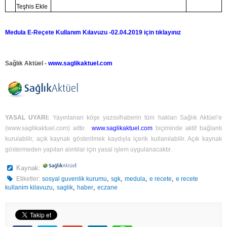
Teşhis Ekle
Medula E-Reçete Kullanım Kılavuzu -02.04.2019 için tıklayınız
Sağlık Aktüel -
www.saglikaktuel.com
YASAL UYARI:
Yayınlanan köşe yazısı/haberin tüm hakları Sağlık Aktüel’e
(
www.saglikaktuel.com
) aittir.
www.saglikaktuel.com
biçiminde aktif bağlantı
kurulabilir, açık kaynak gösterilmek kaydıyla içerik kullanılabilir. Açık kaynak
göstermeden yapılan alıntılar için yasal işlem uygulanacaktır.
Kaynak:
,
,
,
,
Etiketler:
sosyal guvenlik kurumu
sgk
medula
e recete
e recete
,
,
,
kullanim kilavuzu
saglik
haber
eczane