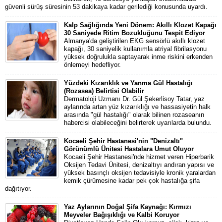
güvenli sürüş süresinin 53 dakikaya kadar gerilediği konusunda uyardı.
Kalp Sağlığında Yeni Dönem: Akıllı Klozet Kapağı
30 Saniyede Ritim Bozukluğunu Tespit Ediyor
Almanya'da geliştirilen EKG sensörlü akıllı klozet
kapağı, 30 saniyelik kullanımla atriyal fibrilasyonu
yüksek doğrulukla saptayarak inme riskini erkenden
önlemeyi hedefliyor.
Yüzdeki Kızarıklık ve Yanma Gül Hastalığı
(Rozasea) Belirtisi Olabilir
Dermatoloji Uzmanı Dr. Gül Şekerlisoy Tatar, yaz
aylarında artan yüz kızarıklığı ve hassasiyetin halk
arasında "gül hastalığı" olarak bilinen rozaseanın
habercisi olabileceğini belirterek uyarılarda bulundu.
Kocaeli Şehir Hastanesi'nin "Denizaltı"
Görünümlü Ünitesi Hastalara Umut Oluyor
Kocaeli Şehir Hastanesi'nde hizmet veren Hiperbarik
Oksijen Tedavi Ünitesi, denizaltıyı andıran yapısı ve
yüksek basınçlı oksijen tedavisiyle kronik yaralardan
kemik çürümesine kadar pek çok hastalığa şifa
dağıtıyor.
Yaz Aylarının Doğal Şifa Kaynağı: Kırmızı
Meyveler Bağışıklığı ve Kalbi Koruyor