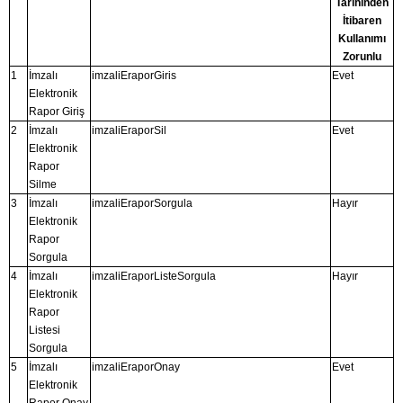
Tarihinden
İtibaren
Kullanımı
Zorunlu
1
İmzalı
imzaliEraporGiris
Evet
Elektronik
Rapor Giriş
2
İmzalı
imzaliEraporSil
Evet
Elektronik
Rapor
Silme
3
İmzalı
imzaliEraporSorgula
Hayır
Elektronik
Rapor
Sorgula
4
İmzalı
imzaliEraporListeSorgula
Hayır
Elektronik
Rapor
Listesi
Sorgula
5
İmzalı
imzaliEraporOnay
Evet
Elektronik