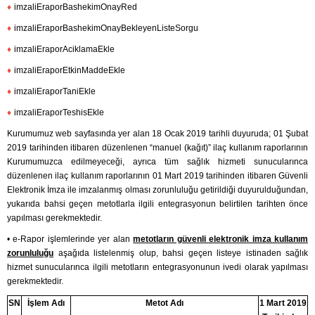
♦
imzaliEraporBashekimOnayRed
♦
imzaliEraporBashekimOnayBekleyenListeSorgu
♦
imzaliEraporAciklamaEkle
♦
imzaliEraporEtkinMaddeEkle
♦
imzaliEraporTaniEkle
♦
imzaliEraporTeshisEkle
Kurumumuz web sayfasında yer alan 18 Ocak 2019 tarihli duyuruda; 01 Şubat
2019 tarihinden itibaren düzenlenen “manuel (kağıt)” ilaç kullanım raporlarının
Kurumumuzca
edilmeyeceği, ayrıca tüm sağlık hizmeti sunucularınca
düzenlenen ilaç kullanım
raporlarının 01 Mart 2019 tarihinden itibaren Güvenli
Elektronik İmza ile imzalanmış olması zorunluluğu getirildiği duyurulduğundan,
yukarıda bahsi geçen metotlarla ilgili entegrasyonun belirtilen tarihten önce
yapılması gerekmektedir.
• e-Rapor işlemlerinde yer alan
metotların güvenli elektronik imza kullanım
zorunluluğu
aşağıda listelenmiş olup, bahsi geçen listeye istinaden sağlık
hizmet sunucularınca ilgili metotların entegrasyonunun ivedi olarak yapılması
gerekmektedir.
SN
İşlem Adı
Metot Adı
1 Mart 2019