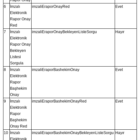
Rapor Onay
6
İmzalı
imzaliEraporOnayRed
Evet
Elektronik
Rapor Onay
Red
7
İmzalı
imzaliEraporOnayBekleyenListeSorgu
Hayır
Elektronik
Rapor Onay
Bekleyen
Listesi
Sorgula
8
İmzalı
imzaliEraporBashekimOnay
Evet
Elektronik
Rapor
Başhekim
Onay
9
İmzalı
imzaliEraporBashekimOnayRed
Evet
Elektronik
Rapor
Başhekim
Onay Red
10
İmzalı
imzaliEraporBashekimOnayBekleyenListeSorgu
Hayır
Elektronik