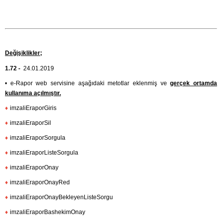
Değişiklikler;
1.72 -
24.01.2019
• e-Rapor web servisine aşağıdaki metotlar eklenmiş ve
gerçek ortamda
kullanıma açılmıştır.
♦
imzaliEraporGiris
♦
imzaliEraporSil
♦
imzaliEraporSorgula
♦
imzaliEraporListeSorgula
♦
imzaliEraporOnay
♦
imzaliEraporOnayRed
♦
imzaliEraporOnayBekleyenListeSorgu
♦
imzaliEraporBashekimOnay