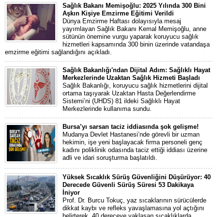
Sağlık Bakanı Memişoğlu: 2025 Yılında 300 Bini
Aşkın Kişiye Emzirme Eğitimi Verildi
Dünya Emzirme Haftası dolayısıyla mesaj
yayımlayan Sağlık Bakanı Kemal Memişoğlu, anne
sütünün önemine vurgu yaparak koruyucu sağlık
hizmetleri kapsamında 300 binin üzerinde vatandaşa
emzirme eğitimi sağlandığını açıkladı.
Sağlık Bakanlığı'ndan Dijital Adım: Sağlıklı Hayat
Merkezlerinde Uzaktan Sağlık Hizmeti Başladı
Sağlık Bakanlığı, koruyucu sağlık hizmetlerini dijital
ortama taşıyarak Uzaktan Hasta Değerlendirme
Sistemi’ni (UHDS) 81 ildeki Sağlıklı Hayat
Merkezlerinde kullanıma sundu.
Bursa’yı sarsan taciz iddiasında şok gelişme!
Mudanya Devlet Hastanesi’nde görevli bir uzman
hekimin, işe yeni başlayacak firma personeli genç
kadını poliklinik odasında taciz ettiği iddiası üzerine
adli ve idari soruşturma başlatıldı.
Yüksek Sıcaklık Sürüş Güvenliğini Düşürüyor: 40
Derecede Güvenli Sürüş Süresi 53 Dakikaya
İniyor
Prof. Dr. Burcu Tokuç, yaz sıcaklarının sürücülerde
dikkat kaybı ve refleks yavaşlamasına yol açtığını
belirterek, 40 dereceye yaklaşan sıcaklıklarda