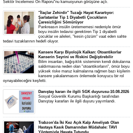
Sektör İncelemesi Ön Raporu"nu kamuoyunun görüşüne açtı.
"İlaçlar Zehirdir" Tuzağı Hayat Karartıyor:
Şarlatanlar Tip 1 Diyabetli Çocukların
Çaresizliğini Sömürüyor
Pankreasın insülin üretememesi nedeniyle ömür
boyu insülin tedavisi gerektiren Tip 1 diyabetli
çocuklar ve aileleri, "kesin çözüm" vaat eden sahte
tedavi tuzaklarının hedefi oluyor.
Kansere Karşı Biyolojik Kalkan: Otoantikorlar
Kanserin Seyrini ve Riskini Değiştirebilir
Bilim insanları, bağışıklık sisteminin kendi dokularına
saldırmasına neden olan "otoantikorların", ömür boyu
yüksek riske maruz kalmalarına rağmen bazı kişilerin
kansere yakalanmasını önlemede koruyucu bir rol
oynayabileceğini keşfetti.
Danıştay kararı ile ilgili SGK duyurusu-10.08.2026
Sosyal Güvenlik Kurumu Başkanlığı tarafından
Danıştay kararları ile ilgili duyuru yayımlandı.
Trabzon'da İki Kez Açık Kalp Ameliyatı Olan
Hastaya Kasık Damarından Müdahale: TAVI
Yöntemiyle Hayata Tutundu