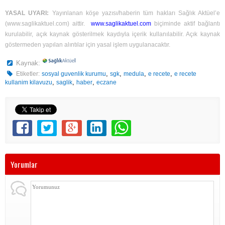
YASAL UYARI:
Yayınlanan köşe yazısı/haberin tüm hakları Sağlık Aktüel’e
(
www.saglikaktuel.com
) aittir.
www.saglikaktuel.com
biçiminde aktif bağlantı
kurulabilir, açık kaynak gösterilmek kaydıyla içerik kullanılabilir. Açık kaynak
göstermeden yapılan alıntılar için yasal işlem uygulanacaktır.
Kaynak:
,
,
,
,
Etiketler:
sosyal guvenlik kurumu
sgk
medula
e recete
e recete
,
,
,
kullanim kilavuzu
saglik
haber
eczane
Yorumlar