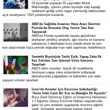
Of ilçesinde yaşayan 55 yaşındaki Murat
Mahmutoğlu, işlevini yitiren biyolojik kalp kapağı
nedeniyle girdiği çoklu organ yetmezliği tablosundan
açık ameliyatsız TAVI yöntemiyle kurtarıldı.
ABD’de Sağlıkta İnsansız Hava Aracı Devrimi:
Florida’da Dronelar Olay Yerine Tam Kan
Taşıyacak
ABD'nin Florida eyaletinde hayata geçirilmesi
planlanan yenilikçi projeyle, ağır travma ve kanama
vakalarına 3 dakikadan kısa sürede drone ile tam
kan ulaştırılarak kaza yerinde doğrudan kan nakli yapılması hedefleniyor.
Sentetik Biyolojide Tarihi Eşik: Yapay Zeka İlk
Kez Sıfırdan Tam İşlevsel Virüs Genomu
Tasarladı
ABD’li bilim insanları, büyük dil modellerine
benzeyen yapay zeka sistemlerini kullanarak
laboratuvarda çoğalabilen ve bakterileri yok eden
yepyeni virüsler tasarladı.
İzmir'de Anneler İçin Emzirme Seferberliği:
"Anne Sütü Canlı Bir Sıvı ve Bebeğin İlk Aşısıdır"
Buca Seyfi Demirsoy Eğitim ve Araştırma Hastanesi,
1-7 Ağustos Dünya Emzirme Haftası kapsamında
gebe ve yeni annelere uygulamalı emzirme eğitimi
verdi. Uzmanlar, emzirmenin kanser riskini