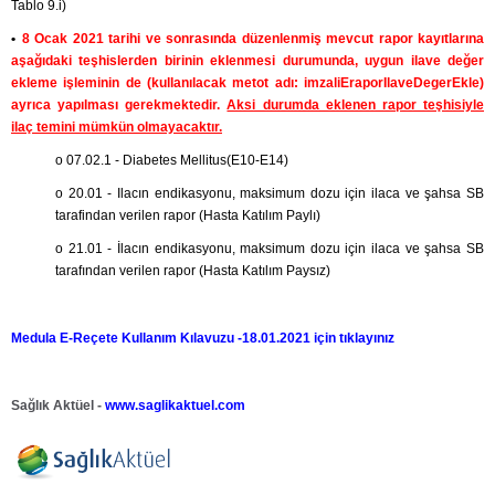
Tablo 9.i)
•
8 Ocak 2021 tarihi ve sonrasında düzenlenmiş mevcut rapor kayıtlarına
aşağıdaki teşhislerden birinin eklenmesi durumunda, uygun ilave değer
ekleme işleminin de (kullanılacak metot adı: imzaliEraporIlaveDegerEkle)
ayrıca yapılması gerekmektedir.
Aksi durumda eklenen rapor teşhisiyle
ilaç temini mümkün olmayacaktır.
o 07.02.1 - Diabetes Mellitus(E10-E14)
o 20.01 - Ilacın endikasyonu, maksimum dozu için ilaca ve şahsa SB
tarafindan verilen rapor (Hasta Katılım Paylı)
o 21.01 - İlacın endikasyonu, maksimum dozu için ilaca ve şahsa SB
tarafından verilen rapor (Hasta Katılım Paysız)
Medula E-Reçete Kullanım Kılavuzu -18.01.2021 için tıklayınız
Sağlık Aktüel -
www.saglikaktuel.com