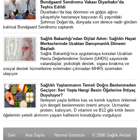
Bundgaard Sendromu Vakası Diyarbakır’da
Teşhis Edildi
Diyarbakır’da baş dönmesi ve göğüs ağrısı
şikayetiyle hastaneye başvuran 41 yaşındaki
Şehmus Doğan’da, dünyada son derece nadir görülen
kalıtsal Bundgaard Sendromu saptandı.
Sağlık Bakanlığı'ndan Dijital Adım: Sağlıklı Hayat
Merkezlerinde Uzaktan Danışmanlık Dönemi
Başladı
Sağlık Bakanlığı'nca uygulamaya konulan Uzaktan
Hasta Değerlendirme Sistemi (UHDS) sayesinde
vatandaşlar; psikolojik destek, sigara bırakma ve
sosyal destek hizmetlerine evlerinden çıkmadan MHRS üzerinden
ulaşıyor.
Sağlıklı Yaşlanmanın Temeli Doğru Beslenmeden
Geçiyor: İleri Yaşta Hangi Besin Öğelerine İhtiyaç
Duyuluyor?
İlerleyen yaşla birlikte kas ve kemik kaybını önlemek
için dengeli beslenmenin önemi artıyor. Uzmanlar;
protein, kalsiyum, D vitamini ve B12 gibi kritik besin
öğelerinin yeterli alımının yaşam kalitesini koruduğunu vurguluyor.
Geri
Ana Sayfa
Normal Görünüm
© 2006 Sağlık Aktüel