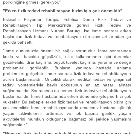
polikliniğine gitmesi gerekiyor."
"Erken fizik tedavi rehabilitasyon bizim için çok önemlidir"
Eskişehir Fizyomer Terapia Estetica Denta Fizik Tedavi ve
Rehabilitasyon Tıp Merkezi'nde görevli Fizik Tedavi ve
Rehabilitasyon Uzmanı Nurhan Barutçu ise inme sonrası erken
başlanılan fizik tedavi ve rehabilitasyon sürecinin artılarından şu
şekilde bahsetti;
"İnme günümüzde önemli bir sağlık sorunudur. İnme sonrasında
kolda ve bacakta güçsüzlük, elini kullanamama gibi durumlar
gözükebilir. İdrar kaçırma, büyük tuvalet kaçırma, yürüme ve denge
problemleri görülebilir. Bunların yanında hastada anlama
problemleri gelişebilir. İnme sonrası fizik tedavi ve rehabilitasyona
acilen başlanmalıdır. Öncelikli olarak medikal tedavi ve girişimsel
tedavi yöntemleriyle beyin dokusunun en az hasarı alması
sağlanmalıdır. Sonrasında da hemen fizik tedavi ve rehabilitasyona
başlanmalıdır. İnme hastalarında erken dönemde iyileşme hızı çok
yüksektir. Bu sebeple erken fizik tedavi ve rehabilitasyon bizim için
çok önemlidir. İnme rehabilitasyonunda amacımız hastanın günlük
yaşam aktivitelerini arttırmak ve tek başına günlük yaşam
aktivitelerini mümkün olduğunca bağımsız bir şekilde yapmasını
sağlamaktır."
"Bireysel fizik tedavi ve rehabilitasyon programı yapmak çok