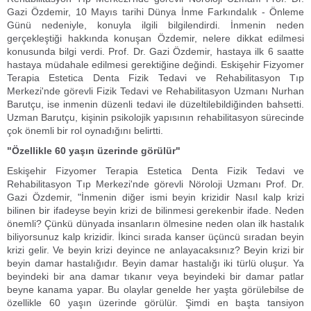
Gazi Özdemir, 10 Mayıs tarihi Dünya İnme Farkındalık - Önleme
Günü nedeniyle, konuyla ilgili bilgilendirdi. İnmenin neden
gerçekleştiği hakkında konuşan Özdemir, nelere dikkat edilmesi
konusunda bilgi verdi. Prof. Dr. Gazi Özdemir, hastaya ilk 6 saatte
hastaya müdahale edilmesi gerektiğine değindi. Eskişehir Fizyomer
Terapia Estetica Denta Fizik Tedavi ve Rehabilitasyon Tıp
Merkezi'nde görevli Fizik Tedavi ve Rehabilitasyon Uzmanı Nurhan
Barutçu, ise inmenin düzenli tedavi ile düzeltilebildiğinden bahsetti.
Uzman Barutçu, kişinin psikolojik yapısının rehabilitasyon sürecinde
çok önemli bir rol oynadığını belirtti.
"Özellikle 60 yaşın üzerinde görülür"
Eskişehir Fizyomer Terapia Estetica Denta Fizik Tedavi ve
Rehabilitasyon Tıp Merkezi'nde görevli Nöroloji Uzmanı Prof. Dr.
Gazi Özdemir, "İnmenin diğer ismi beyin krizidir Nasıl kalp krizi
bilinen bir ifadeyse beyin krizi de bilinmesi gerekenbir ifade. Neden
önemli? Çünkü dünyada insanların ölmesine neden olan ilk hastalık
biliyorsunuz kalp krizidir. İkinci sırada kanser üçüncü sıradan beyin
krizi gelir. Ve beyin krizi deyince ne anlayacaksınız? Beyin krizi bir
beyin damar hastalığıdır. Beyin damar hastalığı iki türlü oluşur. Ya
beyindeki bir ana damar tıkanır veya beyindeki bir damar patlar
beyne kanama yapar. Bu olaylar genelde her yaşta görülebilse de
özellikle 60 yaşın üzerinde görülür. Şimdi en başta tansiyon