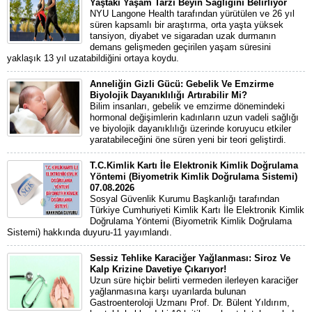
Yaştaki Yaşam Tarzı Beyin Sağlığını Belirliyor
NYU Langone Health tarafından yürütülen ve 26 yıl
süren kapsamlı bir araştırma, orta yaşta yüksek
tansiyon, diyabet ve sigaradan uzak durmanın
demans gelişmeden geçirilen yaşam süresini
yaklaşık 13 yıl uzatabildiğini ortaya koydu.
Anneliğin Gizli Gücü: Gebelik Ve Emzirme
Biyolojik Dayanıklılığı Artırabilir Mi?
Bilim insanları, gebelik ve emzirme dönemindeki
hormonal değişimlerin kadınların uzun vadeli sağlığı
ve biyolojik dayanıklılığı üzerinde koruyucu etkiler
yaratabileceğini öne süren yeni bir teori geliştirdi.
T.C.Kimlik Kartı İle Elektronik Kimlik Doğrulama
Yöntemi (Biyometrik Kimlik Doğrulama Sistemi)
07.08.2026
Sosyal Güvenlik Kurumu Başkanlığı tarafından
Türkiye Cumhuriyeti Kimlik Kartı İle Elektronik Kimlik
Doğrulama Yöntemi (Biyometrik Kimlik Doğrulama
Sistemi) hakkında duyuru-11 yayımlandı.
Sessiz Tehlike Karaciğer Yağlanması: Siroz Ve
Kalp Krizine Davetiye Çıkarıyor!
Uzun süre hiçbir belirti vermeden ilerleyen karaciğer
yağlanmasına karşı uyarılarda bulunan
Gastroenteroloji Uzmanı Prof. Dr. Bülent Yıldırım,