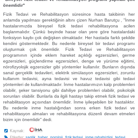
önemlidir"
Fizik Tedavi ve Rehabilitasyon süresince hasta takibinin her
anlamda yapılması gerektiğinin altını çizen Nurhan Barutçu , "İnme
hastalarımızda bireysel fizik tedavi rehabilitasyona acilen
başlanmalıdır. Çünkü beyinde hasar olan yere göre hastalardaki
fonksiyon kaybı çok değişken olmaktadır. Her hastada farklı şekilde
kendini göstermektedir. Bu nedenle bireysel bir tedavi programı
oluşturmak çok önemlidir. Fizik Tedavi ve Rehabilitasyon
programının içinde eklem hareket açıklığı egzersizleri, germe
egzersizleri, güçlendirme egzersizleri, denge ve yürüme eğitimi,
nörofizyolojik egzersizler gibi yöntemler kullanılır. Bunların dışında
sanal gerçeklik tedavileri, elektrik simülasyon egzersizleri, zorunlu
kullanım tedavisi, ayna tedavisi ve havuz tedavisi gibi tedavi
yöntemleri de kullanılmaktadır. İnme hastalarımızın kalp problemleri
olabilir, şeker tansiyonu gibi dahiliye problemleri olabilir, psikolojik
sorunları olabilir. Bunlarla da ilgili hastayı takip etmek fizik tedavi ve
rehabilitasyon açısından önemlidir. İnme iyileşebilen bir hastalıktır.
Bu nedenle inme hastalığından sonra erken fizik tedavi ve
rehabilitasyon almaları ve rehabilitasyona düzenli devam etmeleri
bizim için önemlidir" dedi.
Kaynak:
,
,
,
,
,
,
Etiketler:
saglik
haber
noroloji
fizik tedavi
inme rahatsizligi
tedavi