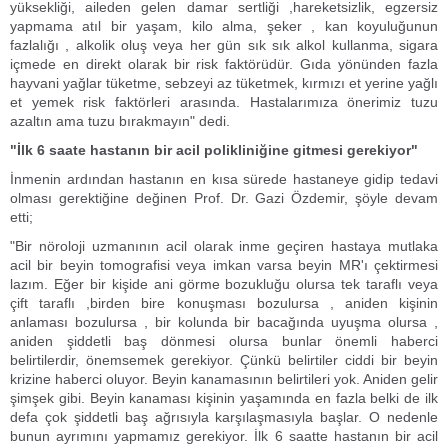
yüksekliği, aileden gelen damar sertliği ,hareketsizlik, egzersiz
yapmama atıl bir yaşam, kilo alma, şeker , kan koyuluğunun
fazlalığı , alkolik oluş veya her gün sık sık alkol kullanma, sigara
içmede en direkt olarak bir risk faktörüdür. Gıda yönünden fazla
hayvani yağlar tüketme, sebzeyi az tüketmek, kırmızı et yerine yağlı
et yemek risk faktörleri arasında. Hastalarımıza önerimiz tuzu
azaltın ama tuzu bırakmayın" dedi.
"İlk 6 saate hastanın bir acil polikliniğine gitmesi gerekiyor"
İnmenin ardından hastanın en kısa sürede hastaneye gidip tedavi
olması gerektiğine değinen Prof. Dr. Gazi Özdemir, şöyle devam
etti;
"Bir nöroloji uzmanının acil olarak inme geçiren hastaya mutlaka
acil bir beyin tomografisi veya imkan varsa beyin MR'ı çektirmesi
lazım. Eğer bir kişide ani görme bozukluğu olursa tek taraflı veya
çift taraflı ,birden bire konuşması bozulursa , aniden kişinin
anlaması bozulursa , bir kolunda bir bacağında uyuşma olursa ,
aniden şiddetli baş dönmesi olursa bunlar önemli haberci
belirtilerdir, önemsemek gerekiyor. Çünkü belirtiler ciddi bir beyin
krizine haberci oluyor. Beyin kanamasının belirtileri yok. Aniden gelir
şimşek gibi. Beyin kanaması kişinin yaşamında en fazla belki de ilk
defa çok şiddetli baş ağrısıyla karşılaşmasıyla başlar. O nedenle
bunun ayrımını yapmamız gerekiyor. İlk 6 saatte hastanın bir acil