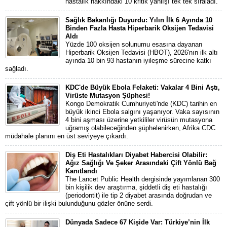
hastalık hakkındaki 10 kritik yanlışı tek tek sıraladı.
Sağlık Bakanlığı Duyurdu: Yılın İlk 6 Ayında 10
Binden Fazla Hasta Hiperbarik Oksijen Tedavisi
Aldı
Yüzde 100 oksijen solunumu esasına dayanan
Hiperbarik Oksijen Tedavisi (HBOT), 2026'nın ilk altı
ayında 10 bin 93 hastanın iyileşme sürecine katkı
sağladı.
KDC'de Büyük Ebola Felaketi: Vakalar 4 Bini Aştı,
Virüste Mutasyon Şüphesi!
Kongo Demokratik Cumhuriyeti'nde (KDC) tarihin en
büyük ikinci Ebola salgını yaşanıyor. Vaka sayısının
4 bini aşması üzerine yetkililer virüsün mutasyona
uğramış olabileceğinden şüphelenirken, Afrika CDC
müdahale planını en üst seviyeye çıkardı.
Diş Eti Hastalıkları Diyabet Habercisi Olabilir:
Ağız Sağlığı Ve Şeker Arasındaki Çift Yönlü Bağ
Kanıtlandı
The Lancet Public Health dergisinde yayımlanan 300
bin kişilik dev araştırma, şiddetli diş eti hastalığı
(periodontit) ile tip 2 diyabet arasında doğrudan ve
çift yönlü bir ilişki bulunduğunu gözler önüne serdi.
Dünyada Sadece 67 Kişide Var: Türkiye’nin İlk