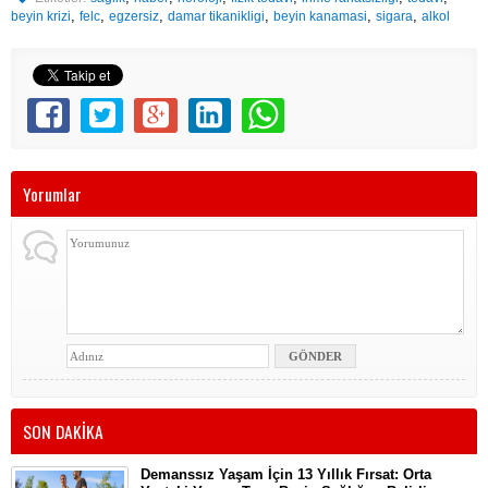
,
,
,
,
,
,
beyin krizi
felc
egzersiz
damar tikanikligi
beyin kanamasi
sigara
alkol
Yorumlar
SON DAKİKA
Demanssız Yaşam İçin 13 Yıllık Fırsat: Orta