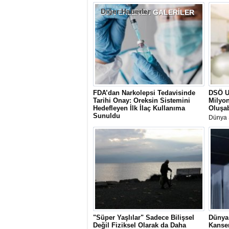
Diğer Haberler
SON EKLENEN
GALERİLER
FDA’dan Narkolepsi Tedavisinde
DSÖ Uy
Tarihi Onay: Oreksin Sistemini
Milyon
Hedefleyen İlk İlaç Kullanıma
Oluşab
Sunuldu
Dünya 
ABD Gıda ve İlaç Dairesi (FDA), Tip 1
sağlık 
narkolepsi tedavisinde hastalığın temel
mevcut 
biyolojik mekanizmasını ve tüm
2030 yı
belirtilerini hedef alan oveporexton
açığını
etken maddeli ilk ilaca onay verdi.
sisteml
"Süper Yaşlılar" Sadece Bilişsel
Dünya 
Değil Fiziksel Olarak da Daha
Kanser