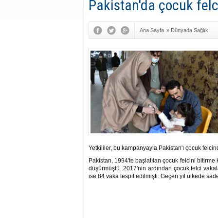
Pakistan'da çocuk felc
Ana Sayfa
»
Dünyada Sağlık
Yetkililer, bu kampanyayla Pakistan'ı çocuk felcin
Pakistan, 1994'te başlatılan çocuk felcini bitirm
düşürmüştü. 2017'nin ardından çocuk felci vakal
ise 84 vaka tespit edilmişti. Geçen yıl ülkede sadec