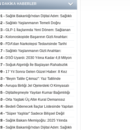
N DAKİKA HABERLER
01 -
Sağlık Bakanlığı'ndan Dijital Adım: Sağlıklı
at Merkezlerinde Uzaktan Danışmanlık Dönemi
42 -
Sağlıklı Yaşlanmanın Temeli Doğru
ladı
enmeden Geçiyor: İleri Yaşta Hangi Besin
23 -
GLP-1 İlaçlarında Yeni Dönem: Sağlanan
erine İhtiyaç Duyuluyor?
alar Yalnızca Kilo Kaybıyla Sınırlı Değil
22 -
Kolonoskopide Başarının Gizli Anahtarı:
rsiz Bağırsak Temizliği Poliplerin Gözden
20 -
FDA’dan Narkolepsi Tedavisinde Tarihi
masına Neden Oluyor
: Oreksin Sistemini Hedefleyen İlk İlaç
17 -
Sağlıklı Yaşlanmanın Gizli Anahtarı:
lanıma Sunuldu
nli Kuvvet Antrenmanı Kas Ve Kemik Sağlığını
14 -
DSÖ Uyardı: 2030 Yılına Kadar 4,8 Milyon
uyor
ire ve Ebe Açığı Oluşabilir
27 -
Soğuk Algınlığı İle Başlayan Rahatsızlık
ciğer Yetmezliği Çıktı: 17 Yıl Sonra Nakille
09 -
17 Yıl Sonra Gelen Güzel Haber: 8 Kez
ata Tutundu
edilen Hastaya 9'uncu Çağrıda Nakil Yapıldı
53 -
"Beyin Tatile Çıkmaz": Yaz Tatilinde
nilenlerin Yüzde 39'u Unutulabiliyor
50 -
Avrupa Birliği Jel Ojelerdeki O Kimyasalı
kladı: Kısırlık ve Alerji Riski Uyarısı
45 -
Dijitalleşmeyle Yayılan Kumar Bağımlılığı
i ve Aileyi Yıkıma Uğratıyor
10 -
Orta Yaştaki Üç Altın Kural Demanssız
mı 13 Yıl Uzatabiliyor
24 -
Bedeli Ödenecek İlaçlar Listesinde Yapılan
enlemeler Hakkında Duyuru 2026/30
34 -
"Süper Yaşlılar" Sadece Bilişsel Değil
ksel Olarak da Daha Sağlıklı Yaşıyor
28 -
Sağlık Bakanı Memişoğlu: 2025 Yılında
Bini Aşkın Kişiye Emzirme Eğitimi Verildi
28 -
Sağlık Bakanlığı'ndan Dijital Adım: Sağlıklı