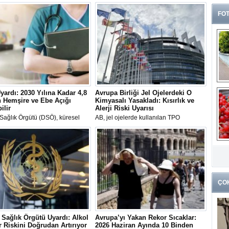
FOT
ardı: 2030 Yılına Kadar 4,8
Avrupa Birliği Jel Ojelerdeki O
 Hemşire ve Ebe Açığı
Kimyasalı Yasakladı: Kısırlık ve
ilir
Alerji Riski Uyarısı
Sağlık Örgütü (DSÖ), küresel
AB, jel ojelerde kullanılan TPO
iş gücüne ilişkin raporunda,
maddesini üreme sağlığına yönelik
eğilimlerin sürmesi halinde
muhtemel riskleri sebebiyle yasakladı.
lına kadar hemşire ve ebe
Uzmanlar, özellikle genç kızları güvenli
G
n 4,8 milyona ulaşarak sağlık
içerikli ürünler tercih etmeleri ve "TPO-
k
erini tehdit edeceğini duyurdu.
Free" ibaresine dikkat etmeleri
konusunda uyarıyor.
ÇO
Sağlık Örgütü Uyardı: Alkol
Avrupa’yı Yakan Rekor Sıcaklar:
 Riskini Doğrudan Artırıyor
2026 Haziran Ayında 10 Binden