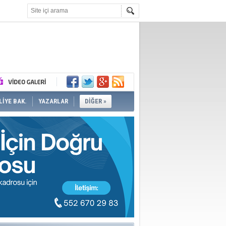
İYE BAK.
YAZARLAR
DİĞER »