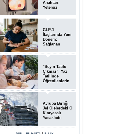
Anahtarı:
Yetersiz
Bağırsak
Temizliği
Poliplerin
Gözden
GLP-1
Kaçmasına
İlaçlarında Yeni
Neden Oluyor
Dönem:
Sağlanan
Faydalar
Yalnızca Kilo
Kaybıyla Sınırlı
Değil
"Beyin Tatile
Çıkmaz": Yaz
Tatilinde
Öğrenilenlerin
Yüzde 39'u
Unutulabiliyor
Avrupa Birliği
Jel Ojelerdeki O
Kimyasalı
Yasakladı:
Kısırlık ve Alerji
Riski Uyarısı
|
|
DÜN
BU HAFTA
BU AY