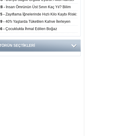
yor
ini Doğrudan Artırıyor
28 -
İnsan Ömrünün Üst Sınırı Kaç Yıl? Bilim
anlarından Yeni Yaşam Süresi Modeli
55 -
Zayıflama İğnelerinde Hızlı Kilo Kaybı Riski:
anlar Hekim Kontrolü Şart Diyor
49 -
40'lı Yaşlarda Tüketilen Kahve İlerleyen
arda Zihinsel ve Fiziksel Sağlığı Koruyor
46 -
Çocuklukta İhmal Edilen Boğaz
ksiyonu İleride Kalp Kapağını Bozabiliyor
TÖRÜN SEÇTİKLERİ