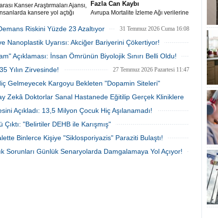
Fazla Can Kaybı
arası Kanser Araştırmaları Ajansı,
insanlarda kansere yol açtığı
Avrupa Mortalite İzleme Ağı verilerine
anmış Grup 1 kanserojen
göre, 2026 Haziran'ının son haftasında
r arasında sınıflandırıyor.
rekor sıcaklar nedeniyle 10 bini aşkın
Demans Riskini Yüzde 23 Azaltıyor
31 Temmuz 2026 Cuma 16:08
fazla ölüm kaydedildi.
e Nanoplastik Uyarısı: Akciğer Bariyerini Çökertiyor!
30 Temmuz 2026 Perşembe 13:13
m" Açıklaması: İnsan Ömrünün Biyolojik Sınırı Belli Oldu!
28 Temmuz 2026 Salı 16:36
5 Yılın Zirvesinde!
27 Temmuz 2026 Pazartesi 11:47
: Hiç Gelmeyecek Kargoyu Bekleten "Dopamin Siteleri"
y Zekâ Doktorlar Sanal Hastanede Eğitilip Gerçek Kliniklere
24 Temmuz 2026 Cuma 16:00
ni Açıkladı: 13,5 Milyon Çocuk Hiç Aşılanamadı!
23 Temmuz 2026 Perşembe 16:39
23 Temmuz 2026 Perşembe 13:26
ıktı: "Belirtiler DEHB ile Karışmış"
20 Temmuz 2026 Pazartesi 16:00
tte Binlerce Kişiye "Siklosporiyazis" Paraziti Bulaştı!
16 Temmuz 2026 Perşembe 16:47
lık Sorunları Günlük Senaryolarda Damgalamaya Yol Açıyor!
16 Temmuz 2026 Perşembe 10:53