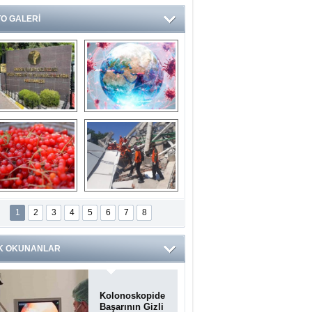
O GALERİ
Ve burası da bir 
14 soruda 
devlet hastanesi
Koronavirüs 
hakkında kendinizi 
test edin...
ilaburu meyvesi 
Endonezya’daki 
anserden koruyor
deprem: Ölü sayısı 
1
2
3
4
5
6
7
8
bin 203'e yükseldi
K OKUNANLAR
Kolonoskopide
Başarının Gizli