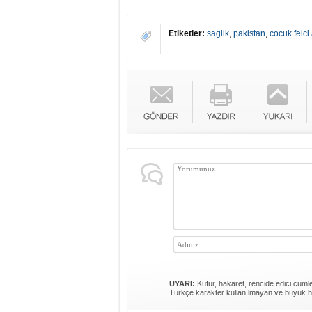
Etiketler:
saglik
,
pakistan
,
cocuk felci 
UYARI:
Küfür, hakaret, rencide edici cümlel
Türkçe karakter kullanılmayan ve büyük h