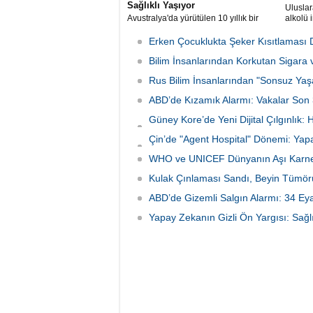
Sağlıklı Yaşıyor
Uluslar
Avustralya'da yürütülen 10 yıllık bir
alkolü 
araştırma, hafızasını ve zihinsel
kanıtl
becerilerini koruyan "süper yaşlıların"
maddele
Erken Çocuklukta Şeker Kısıtlaması 
hastaneye daha az başvurduğunu ve
ölüm risklerinin %46 daha düşük
Bilim İnsanlarından Korkutan Sigara v
olduğunu ortaya koydu.
Rus Bilim İnsanlarından "Sonsuz Yaşa
ABD’de Kızamık Alarmı: Vakalar Son 3
Güney Kore’de Yeni Dijital Çılgınlık
Yayılıyor!
Çin’de "Agent Hospital" Dönemi: Yapa
İniyor!
WHO ve UNICEF Dünyanın Aşı Karnesi
Kulak Çınlaması Sandı, Beyin Tümörü Ç
ABD’de Gizemli Salgın Alarmı: 34 Eyale
Yapay Zekanın Gizli Ön Yargısı: Sağ