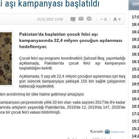
i aşı kampanyası başlatıldı
SO
17:
24.01.2022 14:06
Hay
16:
Baş
Besl
16:
Pakistan'da başlatılan çocuk felci aşı
Öğel
Fayd
16:
kampanyasında 22,4 milyon çocuğun aşılanması
hedefleniyor.
Yete
16:
Kaç
Onay
16:
Çocuk felci aşı programı koordinatörü Şahzad Beg, yayımladığı
Kul
Düze
16:
açıklamada, Pakistan'da çocuk felci aşı kampanyası
başlatıldığını belirtti.
Kor
Hemş
15:
Açıklamada, 5 yaş altı 22,4 milyon çocuğun aşılanması için beş
Kara
15:
gün sürecek kampanyaya yaklaşık 150 bin sağlık çalışanının
Hay
Redd
10:
katılacağı kaydedildi.
Öğre
10:
den arındırılmış bir ülke haline getirmeyi amaçlıyor.
Yasa
10:
e kampanyası çerçevesinde yıllık 20 bin olan vaka sayısını 2017'de 8'e kadar
Beyn
10:
arında artışların yaşandığı Pakistan'da, 2018'de 12, 2019'da 147, 2020'de
e bir çocuk felci vakası bildirilmişti.
Yaşa
17:
Düz
15:
Fizi
15:
Kaynak:
300 
14: