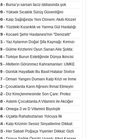
at Merkezlerinde Uzaktan Sağlık Hizmeti
16 -
Bursa’yı sarsan taciz iddiasında şok
ladı
şme!
09 -
Yüksek Sıcaklık Sürüş Güvenliğini
ürüyor: 40 Derecede Güvenli Sürüş Süresi 53
00 -
Kalp Sağlığında Yeni Dönem: Akıllı Klozet
kaya İniyor
ağı 30 Saniyede Ritim Bozukluğunu Tespit
39 -
Yüzdeki Kızarıklık ve Yanma Gül Hastalığı
yor
asea) Belirtisi Olabilir
29 -
Kocaeli Şehir Hastanesi'nin "Denizaltı"
ünümlü Ünitesi Hastalara Umut Oluyor
21 -
Yaz Aylarının Doğal Şifa Kaynağı: Kırmızı
eler Bağışıklığı ve Kalbi Koruyor
39 -
Gülme Krizlerini Oyun Sanan Aile Şokta:
Yaşındaki Çocuk 8 Kez Felç Geçirdi
36 -
Türkiye Burun Estetiğinde Dünya İkincisi
u
35 -
Afetlerin Görünmez Kahramanları: UMKE
 Kadrosuyla Görev Başında
29 -
Günlük Hayattaki Bu Basit Hatalar Sivilce
umunu Tetikliyor
27 -
Orman Yangını Dumanı Kalp Krizi ve İnme
ini Artırıyor
23 -
Çocuklarda Karın Ağrısını İhmal Etmeyin:
disit Habercisi Olabilir
42 -
Diz Kireçlenmesinde Son Çare: Protez
iyatı İle Yaşam Kalitesi Artıyor
40 -
Astımlı Çocuklarda A Vitamini ile Akciğer
mi Arasında Bağlantı Bulundu
38 -
Omega-3 ve D Vitamini Biyolojik
anmayı Yavaşlatabilir
36 -
Uçakta Rahatsızlanan Yolcuya İlk
ahale Sağlık Bakanı Memişoğlu'ndan Geldi
34 -
Kalp Krizinin Sessiz Sinyallerine Dikkat:
ızca Göğüs Ağrısıyla Gelmiyor
33 -
Her Sabah Poğaça Yiyenler Dikkat: Gizli
r ve Yağ Yükü Kalbi ve Bağırsakları Tehdit
55 -
Dünya Sağlık Örgütü Uyardı: Alkol Kanser