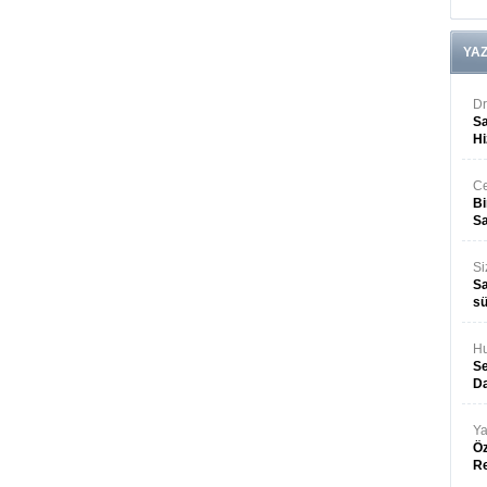
YA
Dr
Sa
Hi
Ce
Bi
Sa
Si
Sa
sü
Hu
Se
Da
Ya
Öz
R