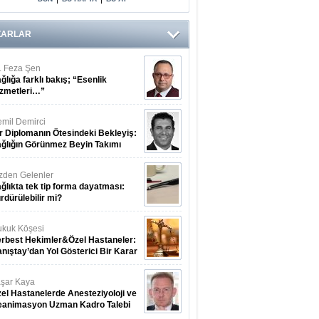
ZARLAR
. Feza Şen
ğlığa farklı bakış; “Esenlik
zmetleri…”
mil Demirci
r Diplomanın Ötesindeki Bekleyiş:
ğlığın Görünmez Beyin Takımı
zden Gelenler
ğlıkta tek tip forma dayatması:
rdürülebilir mi?
kuk Köşesi
rbest Hekimler&Özel Hastaneler:
nıştay’dan Yol Gösterici Bir Karar
şar Kaya
el Hastanelerde Anesteziyoloji ve
eanimasyon Uzman Kadro Talebi