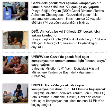
Gazze'deki çocuk felci aşılama kampanyasının
ikinci turunda 556 bin 774 çocuğa aşı yapıldı
Dünya Sağlık Örgütü (DSÖ) Genel Direktörü Tedros
Adhanom Ghebreyesus, Gazze'deki çocuk felci
aşılama kampanyasının ikinci turunda 10 yaş altı
556 bin 774 çocuğun aşılandığını bildirdi.
DSÖ: Afrika'da bu yıl 7 ülkede 134 çocuk felci
vakası kaydedildi
Dünya Sağlık Örgütü (DSÖ), Afrika'da bu yıl 7 ülkede
134 çocuk felci (polio) vakasının kaydedildiğini
duyurdu.
UNRWA'dan Gazze'de çocuk felci aşısı
kampanyasının tamamlanması için "insani araya"
saygı çağrısı
Birleşmiş Milletler (BM) Yakın Doğu'daki Filistinli
Mültecilere Yardım ve Bayındırlık Ajansının
(UNWRA),
UNICEF: Gazze'de çocuk felci aşısı
kampanyasının ikinci turu 14 Ekim'de başlayacak
Birleşmiş Milletler Çocuklara Yardım Fonu (UNICEF)
İcra Direktörü Catherine Russell, Gazze'de çocuk
felci aşısı kampanyasının ikinci turunun 14 Ekim'de
başlayacağını,