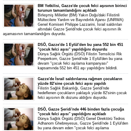
BM Yetkilisi, Gazze'de çocuk felci aşısının birinci
turunun tamamlandığını açıkladı
Birleşmiş Milletler (BM) Yakın Doğu'daki Filistinli
Mültecilere Yardım ve Bayındırlık Ajansı (UNRWA)
Genel Komiseri Philippe Lazzarini, İsrail saldırıları
altındaki Gazze Şeridi'nde çocuk felci aşısının ilk
aşamasının tamamlandığını duyurdu.
DSÖ, Gazze'de 1 Eylül'den bu yana 552 bin 451
"çocuk felci aşısı" yapıldığını duyurdu
Dünya Sağlık Örgütü (DSÖ) Filistin Temsilcisi Rik
Peeperkorn, Gazze Şeridi'nde 1 Eylül'den bu yana
devam "çocuk felci aşılama kampanyası"
kapsamında 552 bin 451 aşı yapıldığını bildirdi.
Gazze'de İsrail saldırılarına rağmen çocukların
yüzde 82'sine çocuk felci aşısı yapıldı
Filistin Sağlık Bakanlığı, Gazze Şeridi'nde
hedeflenen çocukların yaklaşık yüzde 82'sinin çocuk
felci aşısının ilk dozunu aldığını duyurdu.
DSÖ, Gazze Şeridi'nde 446 binden fazla çocuğa
"çocuk felci aşısı" yapıldığını açıkladı
Dünya Sağlık Örgütü (DSÖ) Genel Direktörü Tedros
Adhanom Ghebreyesus, Gazze Şeridi'nde 1 Eylül'den
bu yana devam eden "çocuk felci aşılama