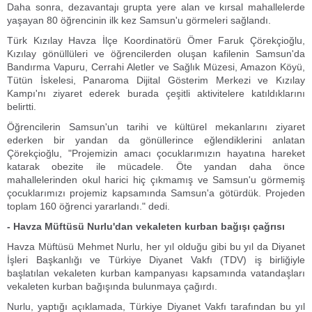
Daha sonra, dezavantajı grupta yere alan ve kırsal mahallelerde
yaşayan 80 öğrencinin ilk kez Samsun'u görmeleri sağlandı.
Türk Kızılay Havza İlçe Koordinatörü Ömer Faruk Çörekçioğlu,
Kızılay gönüllüleri ve öğrencilerden oluşan kafilenin Samsun'da
Bandırma Vapuru, Cerrahi Aletler ve Sağlık Müzesi, Amazon Köyü,
Tütün İskelesi, Panaroma Dijital Gösterim Merkezi ve Kızılay
Kampı'nı ziyaret ederek burada çeşitli aktivitelere katıldıklarını
belirtti.
Öğrencilerin Samsun'un tarihi ve kültürel mekanlarını ziyaret
ederken bir yandan da gönüllerince eğlendiklerini anlatan
Çörekçioğlu, "Projemizin amacı çocuklarımızın hayatına hareket
katarak obezite ile mücadele. Öte yandan daha önce
mahallelerinden okul harici hiç çıkmamış ve Samsun'u görmemiş
çocuklarımızı projemiz kapsamında Samsun'a götürdük. Projeden
toplam 160 öğrenci yararlandı." dedi.
- Havza Müftüsü Nurlu'dan vekaleten kurban bağışı çağrısı
Havza Müftüsü Mehmet Nurlu, her yıl olduğu gibi bu yıl da Diyanet
İşleri Başkanlığı ve Türkiye Diyanet Vakfı (TDV) iş birliğiyle
başlatılan vekaleten kurban kampanyası kapsamında vatandaşları
vekaleten kurban bağışında bulunmaya çağırdı.
Nurlu, yaptığı açıklamada, Türkiye Diyanet Vakfı tarafından bu yıl