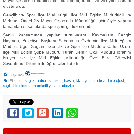
Mayıs Ortaokulu bahçesinde basketbol, futbol ve voleybol sahası
oluşturuldu.
Gençlik ve Spor İlçe Müdürlüğü, İlçe Milli Eğitim Müdürlüğü ve
Mehmet Öngel 25 Mayıs Ortaokulu Müdürlüğü İşbirliğiyle yapımı
tamamlanan sahalarda spor şenliği düzenlendi.
Şenlik kapsamında yapılan turnuvalara, Kaymakam Cengiz
Nayman, Belediye Başkanı Sebahattin Özdemir, İlçe Milli Eğitim
Müdürü Uğur Sağlam, Gençlik ve Spor İlçe Müdürü Cafer Uzun,
İlçe Milli Eğitim Şube Müdürü Turan Demir, Okul Müdürü İbrahim
İşleyen ve İlçe Milli Eğitim Müdürlüğü Özel Büro Görevlisi
Seydahmet Dikmen ile öğrenciler katıldı.
Kaynak:
,
,
,
,
,
Etiketler:
saglik
haber
samsun
havza
kizilayda bende varim projesi
,
,
saglikli beslenme
hareketli yasam
obezite