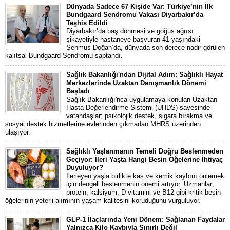
Dünyada Sadece 67 Kişide Var: Türkiye’nin İlk
Bundgaard Sendromu Vakası Diyarbakır’da
Teşhis Edildi
Diyarbakır’da baş dönmesi ve göğüs ağrısı
şikayetiyle hastaneye başvuran 41 yaşındaki
Şehmus Doğan’da, dünyada son derece nadir görülen
kalıtsal Bundgaard Sendromu saptandı.
Sağlık Bakanlığı'ndan Dijital Adım: Sağlıklı Hayat
Merkezlerinde Uzaktan Danışmanlık Dönemi
Başladı
Sağlık Bakanlığı'nca uygulamaya konulan Uzaktan
Hasta Değerlendirme Sistemi (UHDS) sayesinde
vatandaşlar; psikolojik destek, sigara bırakma ve
sosyal destek hizmetlerine evlerinden çıkmadan MHRS üzerinden
ulaşıyor.
Sağlıklı Yaşlanmanın Temeli Doğru Beslenmeden
Geçiyor: İleri Yaşta Hangi Besin Öğelerine İhtiyaç
Duyuluyor?
İlerleyen yaşla birlikte kas ve kemik kaybını önlemek
için dengeli beslenmenin önemi artıyor. Uzmanlar;
protein, kalsiyum, D vitamini ve B12 gibi kritik besin
öğelerinin yeterli alımının yaşam kalitesini koruduğunu vurguluyor.
GLP-1 İlaçlarında Yeni Dönem: Sağlanan Faydalar
Yalnızca Kilo Kaybıyla Sınırlı Değil