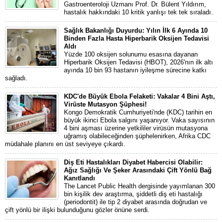
Gastroenteroloji Uzmanı Prof. Dr. Bülent Yıldırım,
hastalık hakkındaki 10 kritik yanlışı tek tek sıraladı.
Sağlık Bakanlığı Duyurdu: Yılın İlk 6 Ayında 10
Binden Fazla Hasta Hiperbarik Oksijen Tedavisi
Aldı
Yüzde 100 oksijen solunumu esasına dayanan
Hiperbarik Oksijen Tedavisi (HBOT), 2026'nın ilk altı
ayında 10 bin 93 hastanın iyileşme sürecine katkı
sağladı.
KDC'de Büyük Ebola Felaketi: Vakalar 4 Bini Aştı,
Virüste Mutasyon Şüphesi!
Kongo Demokratik Cumhuriyeti'nde (KDC) tarihin en
büyük ikinci Ebola salgını yaşanıyor. Vaka sayısının
4 bini aşması üzerine yetkililer virüsün mutasyona
uğramış olabileceğinden şüphelenirken, Afrika CDC
müdahale planını en üst seviyeye çıkardı.
Diş Eti Hastalıkları Diyabet Habercisi Olabilir:
Ağız Sağlığı Ve Şeker Arasındaki Çift Yönlü Bağ
Kanıtlandı
The Lancet Public Health dergisinde yayımlanan 300
bin kişilik dev araştırma, şiddetli diş eti hastalığı
(periodontit) ile tip 2 diyabet arasında doğrudan ve
çift yönlü bir ilişki bulunduğunu gözler önüne serdi.