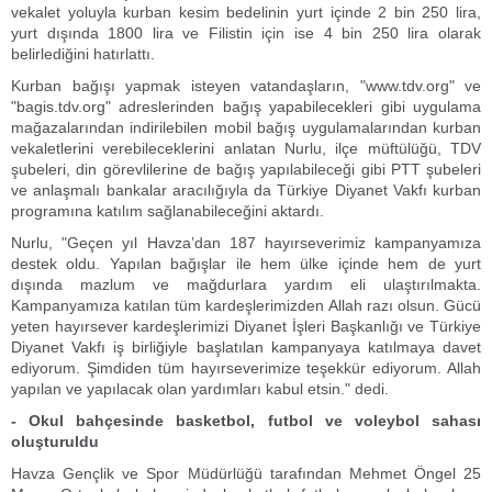
vekalet yoluyla kurban kesim bedelinin yurt içinde 2 bin 250 lira,
yurt dışında 1800 lira ve Filistin için ise 4 bin 250 lira olarak
belirlediğini hatırlattı.
Kurban bağışı yapmak isteyen vatandaşların, "www.tdv.org" ve
"bagis.tdv.org" adreslerinden bağış yapabilecekleri gibi uygulama
mağazalarından indirilebilen mobil bağış uygulamalarından kurban
vekaletlerini verebileceklerini anlatan Nurlu, ilçe müftülüğü, TDV
şubeleri, din görevlilerine de bağış yapılabileceği gibi PTT şubeleri
ve anlaşmalı bankalar aracılığıyla da Türkiye Diyanet Vakfı kurban
programına katılım sağlanabileceğini aktardı.
Nurlu, "Geçen yıl Havza’dan 187 hayırseverimiz kampanyamıza
destek oldu. Yapılan bağışlar ile hem ülke içinde hem de yurt
dışında mazlum ve mağdurlara yardım eli ulaştırılmakta.
Kampanyamıza katılan tüm kardeşlerimizden Allah razı olsun. Gücü
yeten hayırsever kardeşlerimizi Diyanet İşleri Başkanlığı ve Türkiye
Diyanet Vakfı iş birliğiyle başlatılan kampanyaya katılmaya davet
ediyorum. Şimdiden tüm hayırseverimize teşekkür ediyorum. Allah
yapılan ve yapılacak olan yardımları kabul etsin." dedi.
- Okul bahçesinde basketbol, futbol ve voleybol sahası
oluşturuldu
Havza Gençlik ve Spor Müdürlüğü tarafından Mehmet Öngel 25