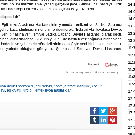
rrahi bölümümüzün ameliyatları gerçekleşiyor. Günde 150 hastaya Fizik
Hay
14:
ay Endoskopi Ünitemizi de hizmete açmak istiyoruz" dedi.
Baş
geli
14:
elişecektir"
Düş
14:
ya Eğitim ve Araştırma Hastanesinin yanında Yenikent ve Sadıka Sabancı
Daki
Kap
13:
şehre kazandırılmasının önemine değinerek, "Eski adıyla Toyatasa Devlet
Edi
(Roz
13:
 yeni binasına yeni ismiyle Sadıka Sabancı Devlet Hastanesi olarak geçti.
binası olmasındansa, SEAH'ın yükünü de hafifletecek bağımsız bir hastane
Gör
13:
 iradenin ve şehrimizin yöneticilerinin desteğiyle yeni bir hastanemiz oldu.
Meyv
11:
arın yerinde olduğunu görüyoruz. Şüphesiz ki Serdivan Devlet Hastanesi
3,5 
11:
Old
11:
Kaynak:
Dev
11:
Bu haber toplam 2858 defa okunmuştur
Oluş
11:
Risk
11:
ivan devlet hastanesi
,
acil servis
,
hasta
,
hizmet
,
dahiliye
,
cocuk
,
davi
,
psikiyatri
,
uroloji
,
enfeksiyon hastaliklari
Apan
17:
Amel
17:
Hac
17:
Yaşl
17:
Müd
17:
Yaln
17:
Şeke
16: