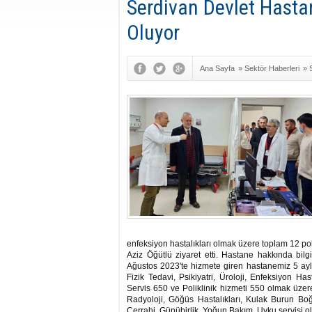
Serdivan Devlet Hasta
Oluyor
Ana Sayfa
»
Sektör Haberleri
»
enfeksiyon hastalıkları olmak üzere toplam 12 pol
Aziz Öğütlü ziyaret etti. Hastane hakkında bi
Ağustos 2023'te hizmete giren hastanemiz 5 aylı
Fizik Tedavi, Psikiyatri, Üroloji, Enfeksiyon Ha
Servis 650 ve Poliklinik hizmeti 550 olmak üze
Radyoloji, Göğüs Hastalıkları, Kulak Burun Boğa
Cerrahi, Günübirlik, Yoğun Bakım, Uyku servisi o