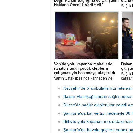
Değil Halkın Sağlığına ve Çalışanın
standa
Hakkına Öncelik Verilmeli”
Sağlık 
Türk Tabipleri Birliği (TTB) Aile Hekimliği
ruhsata
Kolu, Sağlık Bakanlığı yöneticilerinin
tesisle
kurduğu iddia edilen bir yazılım şirketi
hizmet 
üzerinden aile hekimlerine belirli bir
güvence
programın zorunlu tutulmasına tepki
gösterdi.
Van'da yolu kapanan mahallede
Bakan
rahatsızlanan çocuk ekiplerin
çalışa
çalışmasıyla hastaneye ulaştırıldı
Sağlık
Van'ın Çatak ilçesinde kar nedeniyle
çalışanl
yolu kapanan mahallede rahatsızlanan
3 yaşındaki çocuk, ekiplerin çalışmaları
Nevşehir'de 5 ambulans hizmete alın
sonucu hastaneye ulaştırıldı.
Bakan Memişoğlu'ndan sağlık persone
Düzce'de sağlık ekipleri kar paletli a
Şanlıurfa'da kar ve tipi nedeniyle 80 
Bitlis'te yolu kapanan mezradaki hasta
Şanlıurfa'da havale geçiren bebek pal