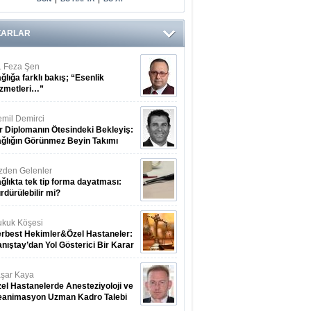
ZARLAR
. Feza Şen
ğlığa farklı bakış; “Esenlik
zmetleri…”
mil Demirci
r Diplomanın Ötesindeki Bekleyiş:
ğlığın Görünmez Beyin Takımı
zden Gelenler
ğlıkta tek tip forma dayatması:
rdürülebilir mi?
kuk Köşesi
rbest Hekimler&Özel Hastaneler:
nıştay’dan Yol Gösterici Bir Karar
şar Kaya
el Hastanelerde Anesteziyoloji ve
eanimasyon Uzman Kadro Talebi