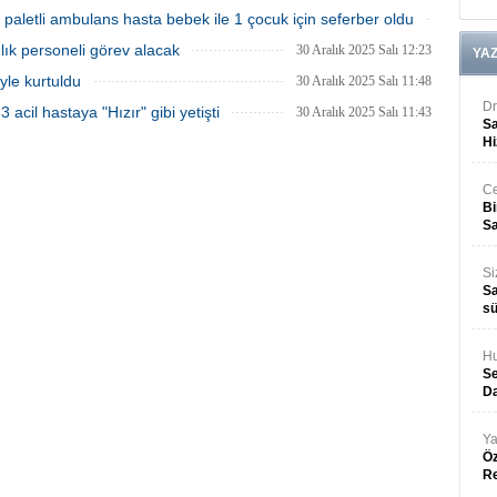
31 Aralık 2025 Çarşamba 14:58
paletli ambulans hasta bebek ile 1 çocuk için seferber oldu
31 Aralık 2025 Çarşamba 14:43
lık personeli görev alacak
30 Aralık 2025 Salı 12:23
YA
iyle kurtuldu
30 Aralık 2025 Salı 11:48
Dr
acil hastaya "Hızır" gibi yetişti
30 Aralık 2025 Salı 11:43
Sa
Hi
Ce
Bi
Sa
Si
Sa
sü
Hu
Se
Da
Ya
Öz
R