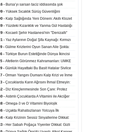
at Merkezlerinde Uzaktan Sağlık Hizmeti
16 -
Bursa’yı sarsan taciz iddiasında şok
ladı
şme!
09 -
Yüksek Sıcaklık Sürüş Güvenliğini
ürüyor: 40 Derecede Güvenli Sürüş Süresi 53
00 -
Kalp Sağlığında Yeni Dönem: Akıllı Klozet
kaya İniyor
ağı 30 Saniyede Ritim Bozukluğunu Tespit
39 -
Yüzdeki Kızarıklık ve Yanma Gül Hastalığı
yor
asea) Belirtisi Olabilir
29 -
Kocaeli Şehir Hastanesi'nin "Denizaltı"
ünümlü Ünitesi Hastalara Umut Oluyor
21 -
Yaz Aylarının Doğal Şifa Kaynağı: Kırmızı
eler Bağışıklığı ve Kalbi Koruyor
39 -
Gülme Krizlerini Oyun Sanan Aile Şokta:
Yaşındaki Çocuk 8 Kez Felç Geçirdi
36 -
Türkiye Burun Estetiğinde Dünya İkincisi
u
35 -
Afetlerin Görünmez Kahramanları: UMKE
 Kadrosuyla Görev Başında
29 -
Günlük Hayattaki Bu Basit Hatalar Sivilce
umunu Tetikliyor
27 -
Orman Yangını Dumanı Kalp Krizi ve İnme
ini Artırıyor
23 -
Çocuklarda Karın Ağrısını İhmal Etmeyin:
disit Habercisi Olabilir
42 -
Diz Kireçlenmesinde Son Çare: Protez
iyatı İle Yaşam Kalitesi Artıyor
40 -
Astımlı Çocuklarda A Vitamini ile Akciğer
mi Arasında Bağlantı Bulundu
38 -
Omega-3 ve D Vitamini Biyolojik
anmayı Yavaşlatabilir
36 -
Uçakta Rahatsızlanan Yolcuya İlk
ahale Sağlık Bakanı Memişoğlu'ndan Geldi
34 -
Kalp Krizinin Sessiz Sinyallerine Dikkat:
ızca Göğüs Ağrısıyla Gelmiyor
33 -
Her Sabah Poğaça Yiyenler Dikkat: Gizli
r ve Yağ Yükü Kalbi ve Bağırsakları Tehdit
55 -
Dünya Sağlık Örgütü Uyardı: Alkol Kanser