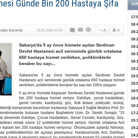
nesi Günde Bin 200 Hastaya Şifa
SO
17:
Hay
16:
Sağlık Bakanlığı
15.01.2024 14:28
Baş
Besl
16:
Öğel
Fayd
16:
Sakarya'da 5 ay önce hizmete açılan Serdivan
Yete
16:
Devlet Hastanesi acil servisinde günlük ortalama
Kaç
Onay
16:
650 hastaya hizmet verilirken, polikliniklerle
Kul
Düze
16:
beraber bu sayı...
Kor
Hemş
15:
Sakarya'da 5 ay önce hizmete açılan Serdivan Devlet
Kara
15:
Hastanesi acil servisinde günlük ortalama 650 hastaya hizmet
Hay
Redd
10:
verilirken, polikliniklerle beraber bu sayı bin 200'e ulaşıyor.
Öğre
10:
5 ay önce hizmete başlayan Serdivan Devlet Hastanesi günde
bin 200 hastaya hizmet veriyor. Dahiliye, çocuk hastalıkları,
Yasa
10:
genel cerrahi, kardiyoloji, göz, fizik tedavi, psikiyatri, üroloji,
Beyn
10:
ikliniği bünyesinde barındıran hastaneyi Sakarya İl Sağlık Müdürü Prof. Dr.
lgilendirmelerde bulunan hastane Başhekimi Uzm. Dr. Semih Songür, "15
Yaşa
17:
k dönemde Dahiliye, Çocuk Hastalıkları, Genel Cerrahi, Kardiyoloji, Göz,
Düz
15:
stalıkları olmak üzere 12 poliklinikle hizmet veriyor. Günlük ortalama Acil
re toplam bin 200 hastaya hizmet veriyoruz. Önümüzdeki aylarda Nöroloji,
Fizi
15:
z polikliniklerimizi de açmayı planlıyoruz. Hastanemizde Acil, Dahiliye,
300 
14:
lmak üzere 6 servisimiz mevcut, bu servilerimizde toplam 55 yatakla hizmet