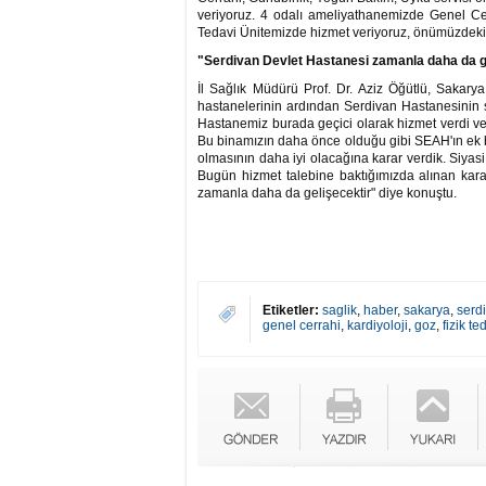
veriyoruz. 4 odalı ameliyathanemizde Genel Ce
Tedavi Ünitemizde hizmet veriyoruz, önümüzdeki 
"Serdivan Devlet Hastanesi zamanla daha da g
İl Sağlık Müdürü Prof. Dr. Aziz Öğütlü, Sakar
hastanelerinin ardından Serdivan Hastanesinin 
Hastanemiz burada geçici olarak hizmet verdi ve
Bu binamızın daha önce olduğu gibi SEAH'ın ek 
olmasının daha iyi olacağına karar verdik. Siyasi
Bugün hizmet talebine baktığımızda alınan kar
zamanla daha da gelişecektir" diye konuştu.
Etiketler:
saglik
,
haber
,
sakarya
,
serd
genel cerrahi
,
kardiyoloji
,
goz
,
fizik te