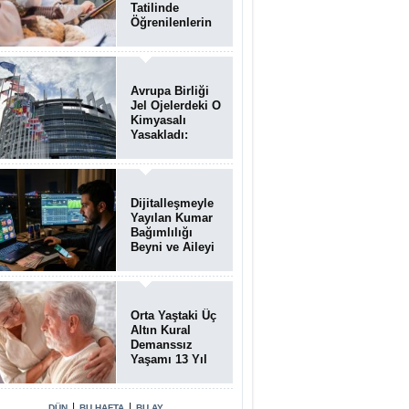
Tatilinde
Öğrenilenlerin
Yüzde 39'u
Unutulabiliyor
Avrupa Birliği
Jel Ojelerdeki O
Kimyasalı
Yasakladı:
Kısırlık ve Alerji
Riski Uyarısı
Dijitalleşmeyle
Yayılan Kumar
Bağımlılığı
Beyni ve Aileyi
Yıkıma
Uğratıyor
Orta Yaştaki Üç
Altın Kural
Demanssız
Yaşamı 13 Yıl
Uzatabiliyor
|
|
DÜN
BU HAFTA
BU AY