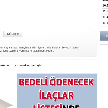
Edi
Risk
16:
İns
11:
Uzm
11:
Yıll
11:
Enfe
EDİ
er veya imalar, inançlara saldırı içeren, imla kuralları ile yazılmamış,
arflerle yazılmış yorumlar onaylanmamaktadır.
ere henüz yorum eklenmemiştir.