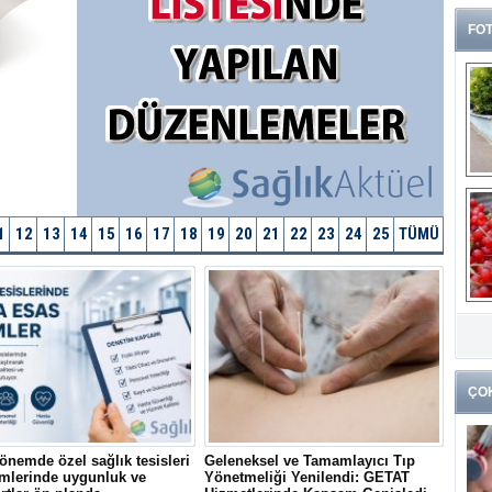
FOT
1
12
13
14
15
16
17
18
19
20
21
22
23
24
25
TÜMÜ
G
k
ÇO
önemde özel sağlık tesisleri
Geleneksel ve Tamamlayıcı Tıp
mlerinde uygunluk ve
Yönetmeliği Yenilendi: GETAT