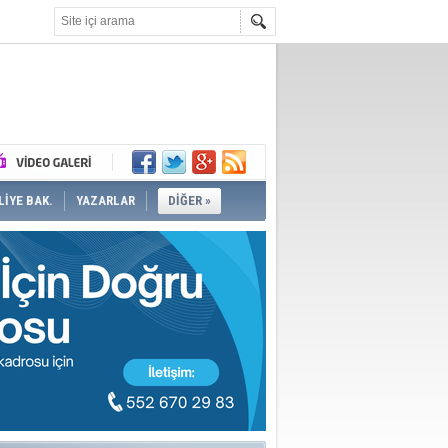
İYE BAK.
YAZARLAR
DİĞER »