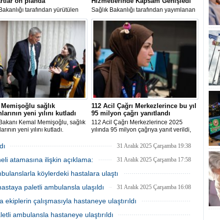
rtlar ön planda
Hizmetlerinde Kapsam Genişledi
Bakanlığı tarafından yürütülen
Sağlık Bakanlığı tarafından yayımlanan
 esas denetimler, özel sağlık
yeni Geleneksel ve Tamamlayıcı Tıp
rinin mevzuata uygunluğunu,
(GETAT) Yönetmeliği ile uygulama
kalitesini ve hasta güvenliğini
alanları genişletildi, erişim kolaylaştırıldı
 altına almayı hedefliyor.
ve sağlık kuruluşlarına yeni yetkiler
verildi.
 Memişoğlu sağlık
112 Acil Çağrı Merkezlerince bu yıl
nlarının yeni yılını kutladı
95 milyon çağrı yanıtlandı
 Bakanı Kemal Memişoğlu, sağlık
112 Acil Çağrı Merkezlerince 2025
arının yeni yılını kutladı.
yılında 95 milyon çağrıya yanıt verildi,
35 milyon vakaya müdahale edilmesi
sağlandı.
dı
31 Aralık 2025 Çarşamba 19:38
li atamasına ilişkin açıklama:
31 Aralık 2025 Çarşamba 17:58
mbulanslarla köylerdeki hastalara ulaştı
31 Aralık 2025 Çarşamba 16:33
hastaya paletli ambulansla ulaşıldı
31 Aralık 2025 Çarşamba 16:08
 ekiplerin çalışmasıyla hastaneye ulaştırıldı
31 Aralık 2025 Çarşamba 15:28
etli ambulansla hastaneye ulaştırıldı