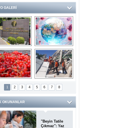
O GALERİ
Ve burası da bir 
14 soruda 
devlet hastanesi
Koronavirüs 
hakkında kendinizi 
test edin...
ilaburu meyvesi 
Endonezya’daki 
anserden koruyor
deprem: Ölü sayısı 
1
2
3
4
5
6
7
8
bin 203'e yükseldi
K OKUNANLAR
"Beyin Tatile
Çıkmaz": Yaz