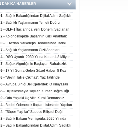
N DAKİKA HABERLER
01 -
Sağlık Bakanlığı'ndan Dijital Adım: Sağlıklı
at Merkezlerinde Uzaktan Danışmanlık Dönemi
42 -
Sağlıklı Yaşlanmanın Temeli Doğru
ladı
enmeden Geçiyor: İleri Yaşta Hangi Besin
23 -
GLP-1 İlaçlarında Yeni Dönem: Sağlanan
erine İhtiyaç Duyuluyor?
alar Yalnızca Kilo Kaybıyla Sınırlı Değil
22 -
Kolonoskopide Başarının Gizli Anahtarı:
rsiz Bağırsak Temizliği Poliplerin Gözden
20 -
FDA’dan Narkolepsi Tedavisinde Tarihi
masına Neden Oluyor
: Oreksin Sistemini Hedefleyen İlk İlaç
17 -
Sağlıklı Yaşlanmanın Gizli Anahtarı:
lanıma Sunuldu
nli Kuvvet Antrenmanı Kas Ve Kemik Sağlığını
14 -
DSÖ Uyardı: 2030 Yılına Kadar 4,8 Milyon
uyor
ire ve Ebe Açığı Oluşabilir
27 -
Soğuk Algınlığı İle Başlayan Rahatsızlık
ciğer Yetmezliği Çıktı: 17 Yıl Sonra Nakille
09 -
17 Yıl Sonra Gelen Güzel Haber: 8 Kez
ata Tutundu
edilen Hastaya 9'uncu Çağrıda Nakil Yapıldı
53 -
"Beyin Tatile Çıkmaz": Yaz Tatilinde
nilenlerin Yüzde 39'u Unutulabiliyor
50 -
Avrupa Birliği Jel Ojelerdeki O Kimyasalı
kladı: Kısırlık ve Alerji Riski Uyarısı
45 -
Dijitalleşmeyle Yayılan Kumar Bağımlılığı
i ve Aileyi Yıkıma Uğratıyor
10 -
Orta Yaştaki Üç Altın Kural Demanssız
mı 13 Yıl Uzatabiliyor
24 -
Bedeli Ödenecek İlaçlar Listesinde Yapılan
enlemeler Hakkında Duyuru 2026/30
34 -
"Süper Yaşlılar" Sadece Bilişsel Değil
ksel Olarak da Daha Sağlıklı Yaşıyor
28 -
Sağlık Bakanı Memişoğlu: 2025 Yılında
Bini Aşkın Kişiye Emzirme Eğitimi Verildi
28 -
Sağlık Bakanlığı'ndan Dijital Adım: Sağlıklı