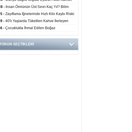
yor
ini Doğrudan Artırıyor
28 -
İnsan Ömrünün Üst Sınırı Kaç Yıl? Bilim
anlarından Yeni Yaşam Süresi Modeli
55 -
Zayıflama İğnelerinde Hızlı Kilo Kaybı Riski:
anlar Hekim Kontrolü Şart Diyor
49 -
40'lı Yaşlarda Tüketilen Kahve İlerleyen
arda Zihinsel ve Fiziksel Sağlığı Koruyor
46 -
Çocuklukta İhmal Edilen Boğaz
ksiyonu İleride Kalp Kapağını Bozabiliyor
TÖRÜN SEÇTİKLERİ