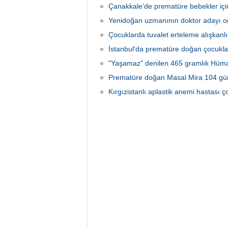
Çanakkale'de prematüre bebekler için f
Yenidoğan uzmanının doktor adayı oğl
Çocuklarda tuvalet erteleme alışkanlı
İstanbul'da prematüre doğan çocuklar i
"Yaşamaz" denilen 465 gramlık Hüm
Prematüre doğan Masal Mira 104 günl
Kırgızistanlı aplastik anemi hastası 