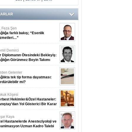
ZARLAR
. Feza Şen
ğlığa farklı bakış; “Esenlik
zmetleri…”
mil Demirci
r Diplomanın Ötesindeki Bekleyiş:
ğlığın Görünmez Beyin Takımı
zden Gelenler
ğlıkta tek tip forma dayatması:
rdürülebilir mi?
kuk Köşesi
rbest Hekimler&Özel Hastaneler:
nıştay’dan Yol Gösterici Bir Karar
şar Kaya
el Hastanelerde Anesteziyoloji ve
eanimasyon Uzman Kadro Talebi