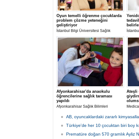
Oyun temelli öğrenme çocuklarda
Yenido
problem çözme yeteneğini
tedavi
geliştiriyor
belirl
İstanbul Bilgi Üniversitesi Sağlık
İstanbu
Hizmetleri Meslek Yüksekokulu Çocuk
geçiril
Bakımı ve Gençlik Hizmetleri Bölümü Dr.
bebekle
Öğr. Üyesi Aynur Aydoğan: "Oyun
zekayla
temelli öğrenme problem çözme,
Afyonkarahisar'da anaokulu
Ateşli
öğrencilerine sağlık taraması
giydir
yapıldı
olumsu
Afyonkarahisar Sağlık Bilimleri
Medica
Üniversitesi (AFSÜ) personeli, 15
Sağlığı
Temmuz Şehitler Anaokulunda sağlık
Balık, 
AB, oyuncaklardaki zararlı kimyasalla
taraması gerçekleştirdi.
ince te
Türkiye'de her 10 çocuktan biri boy k
ve ısı 
havalan
Prematüre doğan 570 gramlık Ayliz Ni
bulund