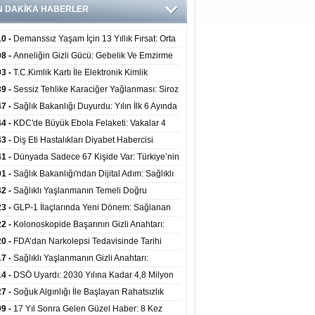
N DAKİKA HABERLER
10 -
Demanssız Yaşam İçin 13 Yıllık Fırsat: Orta
aki Yaşam Tarzı Beyin Sağlığını Belirliyor
08 -
Anneliğin Gizli Gücü: Gebelik Ve Emzirme
lojik Dayanıklılığı Artırabilir Mi?
03 -
T.C.Kimlik Kartı İle Elektronik Kimlik
rulama Yöntemi (Biyometrik Kimlik Doğrulama
39 -
Sessiz Tehlike Karaciğer Yağlanması: Siroz
emi) 07.08.2026
alp Krizine Davetiye Çıkarıyor!
47 -
Sağlık Bakanlığı Duyurdu: Yılın İlk 6 Ayında
inden Fazla Hasta Hiperbarik Oksijen Tedavisi
44 -
KDC'de Büyük Ebola Felaketi: Vakalar 4
 Aştı, Virüste Mutasyon Şüphesi!
43 -
Diş Eti Hastalıkları Diyabet Habercisi
ilir: Ağız Sağlığı Ve Şeker Arasındaki Çift Yönlü
41 -
Dünyada Sadece 67 Kişide Var: Türkiye’nin
Kanıtlandı
 Bundgaard Sendromu Vakası Diyarbakır’da
01 -
Sağlık Bakanlığı'ndan Dijital Adım: Sağlıklı
is Edildi
at Merkezlerinde Uzaktan Danışmanlık Dönemi
42 -
Sağlıklı Yaşlanmanın Temeli Doğru
ladı
enmeden Geçiyor: İleri Yaşta Hangi Besin
23 -
GLP-1 İlaçlarında Yeni Dönem: Sağlanan
erine İhtiyaç Duyuluyor?
alar Yalnızca Kilo Kaybıyla Sınırlı Değil
22 -
Kolonoskopide Başarının Gizli Anahtarı:
rsiz Bağırsak Temizliği Poliplerin Gözden
20 -
FDA’dan Narkolepsi Tedavisinde Tarihi
masına Neden Oluyor
: Oreksin Sistemini Hedefleyen İlk İlaç
17 -
Sağlıklı Yaşlanmanın Gizli Anahtarı:
lanıma Sunuldu
nli Kuvvet Antrenmanı Kas Ve Kemik Sağlığını
14 -
DSÖ Uyardı: 2030 Yılına Kadar 4,8 Milyon
uyor
ire ve Ebe Açığı Oluşabilir
27 -
Soğuk Algınlığı İle Başlayan Rahatsızlık
ciğer Yetmezliği Çıktı: 17 Yıl Sonra Nakille
09 -
17 Yıl Sonra Gelen Güzel Haber: 8 Kez