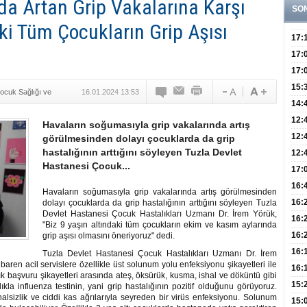
a Artan Grip Vakalarına Karşı
SO
aki Tüm Çocukların Grip Aşısı
17:
Yaşt
17:
Biyo
17:
Doğ
15:
ocuk Sağlığı ve
16.01.2024 13:53
Sist
Ve K
14:
10 B
12:
Havaların soğumasıyla grip vakalarında artış
Aldı
Bini
12:
görülmesinden dolayı çocuklarda da grip
hastalığının arttığını söyleyen Tuzla Devlet
Olab
12:
Hastanesi Çocuk...
Bağ 
İlk
17:
Teşh
Hay
16:
Havaların soğumasıyla grip vakalarında artış görülmesinden
Baş
Besl
16:
dolayı çocuklarda da grip hastalığının arttığını söyleyen Tuzla
Devlet Hastanesi Çocuk Hastalıkları Uzmanı Dr. İrem Yörük,
Öğel
Fayd
16:
"Biz 9 yaşın altındaki tüm çocukların ekim ve kasım aylarında
Yete
16:
grip aşısı olmasını öneriyoruz" dedi.
Kaç
Onay
16:
Tuzla Devlet Hastanesi Çocuk Hastalıkları Uzmanı Dr. İrem
tibaren acil servislere özellikle üst solunum yolu enfeksiyonu şikayetleri ile
Kul
Düze
16:
sık başvuru şikayetleri arasında ateş, öksürük, kusma, ishal ve döküntü gibi
Kor
Hemş
15:
lıkla influenza testinin, yani grip hastalığının pozitif olduğunu görüyoruz.
alsizlik ve ciddi kas ağrılarıyla seyreden bir virüs enfeksiyonu. Solunum
Kara
15: