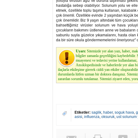
yoluyla virüsün ağız ve buruna taşınması şeklind
hastalığa sebep olabiliyor. Solunum yolu ve elle
etmek, özellikle toplu taşıma kullanan, kalabalı
çok önemli. Özellikle evinde 2 yaşından küçük b
çok önemlidir. Biz 9 yaşın altındaki tüm çocuklar
bahsettiğimiz virüsler solunum ve hava yoluyl
çocukların bakımını üstlenen anne ve babaların dış
sabunlu suyla güzelce yıkamalarını, hasta olan k
da bir süre okula göndermemelerini öneriyoruz" 
Uyarı:
Sitemizde yer alan yazı, haber, maka
bilgiler zamanla geçerliliğini kaybedebilir
muayenesi ve tedavisi yerine kullanılamaz, 
Ansiklopedisinde ve haberlerde yer alan bi
ilaçlarla etkileşime girerek ciddi yan etkiler oluşturabilir
durumlarda lütfen uzman bir doktora danışınız. Sitemi
zarardan sorumlu tutulamaz. Sitemizi ziyaret eden, yoru
Etiketler:
saglik
,
haber
,
soguk hava
,
g
asisi
,
influenza
,
oksuruk
,
ust solunum 