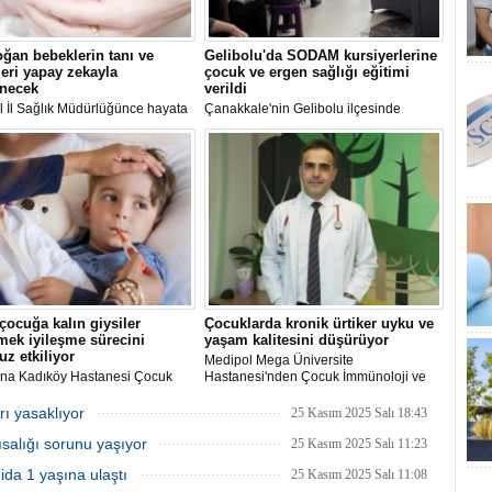
ğan bebeklerin tanı ve
Gelibolu'da SODAM kursiyerlerine
leri yapay zekayla
çocuk ve ergen sağlığı eğitimi
enecek
verildi
l İl Sağlık Müdürlüğünce hayata
Çanakkale'nin Gelibolu ilçesinde
en projeyle, yenidoğan
Sağlıklı Hayat Merkezi personelince
rin tanı ve tedavileri yapay
Sosyal Dayanışma Merkezi (SODAM)
 belirlenecek.
kursiyerlerine çocuk ve ergen sağlığı
konularında farkındalık eğitimi verildi.
 çocuğa kalın giysiler
Çocuklarda kronik ürtiker uyku ve
mek iyileşme sürecini
yaşam kalitesini düşürüyor
z etkiliyor
Medipol Mega Üniversite
na Kadıköy Hastanesi Çocuk
Hastanesi'nden Çocuk İmmünoloji ve
 ve Hastalıkları Uzmanı Dr. Ali
Alerji Hastalıkları Uzmanı Prof. Dr.
yüksek ateşi bulunan çocuklara
Hikmet Tekin Nacaroğlu, kronik ürtikerin
rı yasaklıyor
25 Kasım 2025 Salı 18:43
k kat pamuklu giysi giydirilmesi
çocuklarda uyku ve yaşam kalitesini
ısalığı sorunu yaşıyor
kontrolü yapılan ortamın
ciddi şekilde etkileyebileceğini belirtti.
25 Kasım 2025 Salı 11:23
dırılması tavsiyelerinde
da 1 yaşına ulaştı
25 Kasım 2025 Salı 11:08
u.