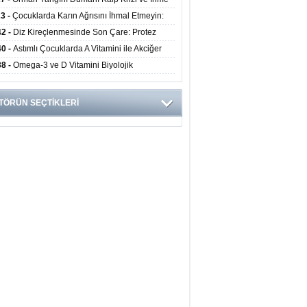
ini Artırıyor
23 -
Çocuklarda Karın Ağrısını İhmal Etmeyin:
disit Habercisi Olabilir
42 -
Diz Kireçlenmesinde Son Çare: Protez
iyatı İle Yaşam Kalitesi Artıyor
40 -
Astımlı Çocuklarda A Vitamini ile Akciğer
mi Arasında Bağlantı Bulundu
38 -
Omega-3 ve D Vitamini Biyolojik
anmayı Yavaşlatabilir
TÖRÜN SEÇTİKLERİ