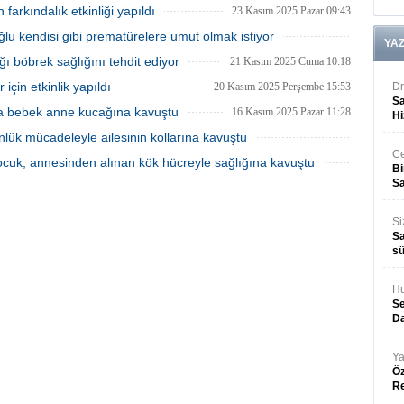
arkındalık etkinliği yapıldı
23 Kasım 2025 Pazar 09:43
u kendisi gibi prematürelere umut olmak istiyor
YA
21 Kasım 2025 Cuma 11:13
ğı böbrek sağlığını tehdit ediyor
21 Kasım 2025 Cuma 10:18
çin etkinlik yapıldı
20 Kasım 2025 Perşembe 15:53
Dr
Sa
a bebek anne kucağına kavuştu
16 Kasım 2025 Pazar 11:28
Hi
ük mücadeleyle ailesinin kollarına kavuştu
Ce
16 Kasım 2025 Pazar 11:23
çocuk, annesinden alınan kök hücreyle sağlığına kavuştu
Bi
13 Kasım 2025 Perşembe 11:08
Sa
Si
Sa
sü
Hu
Se
Da
Ya
Öz
R