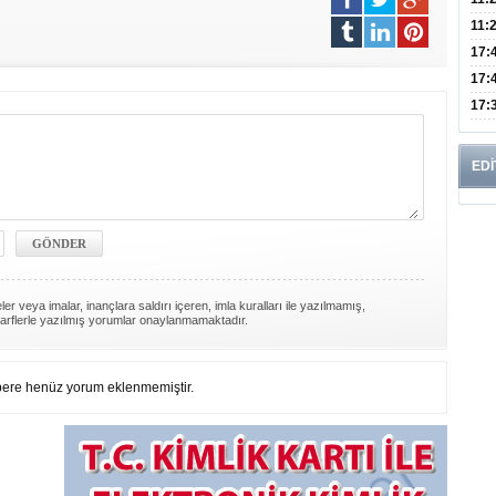
Risk
11:
Apan
17:
Amel
17:
Hac
17:
Yaşl
EDİ
er veya imalar, inançlara saldırı içeren, imla kuralları ile yazılmamış,
arflerle yazılmış yorumlar onaylanmamaktadır.
ere henüz yorum eklenmemiştir.