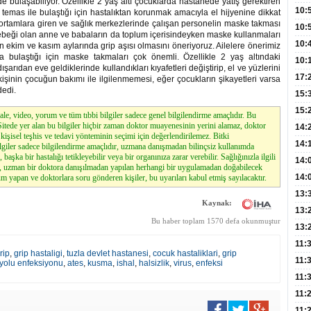
e bulaşabiliyor. Özellikle 2 yaş altı çocuklarda hastanede yatış gerektiren
Hay
Redd
10:
 temas ile bulaştığı için hastalıktan korunmak amacıyla el hijyenine dikkat
k ortamlara giren ve sağlık merkezlerinde çalışan personelin maske takması
Öğre
10:
ebeği olan anne ve babaların da toplum içerisindeyken maske kullanmaları
Yasa
10:
ın ekim ve kasım aylarında grip aşısı olmasını öneriyoruz. Ailelere önerimiz
a bulaştığı için maske takmaları çok önemli. Özellikle 2 yaş altındaki
Beyn
10:
arıdan eve geldiklerinde kullandıkları kıyafetleri değiştirip, el ve yüzlerini
Yaşa
17:
işinin çocuğun bakımı ile ilgilenmemesi, eğer çocukların şikayetleri varsa
dedi.
Düz
15:
Fizi
15:
le, video, yorum ve tüm tıbbi bilgiler sadece genel bilgilendirme amaçlıdır. Bu
. Sitede yer alan bu bilgiler hiçbir zaman doktor muayenesinin yerini alamaz, doktor
300 
14:
kişisel teşhis ve tedavi yönteminin seçimi için değerlendirilemez. Bitki
Hay
14:
lgiler sadece bilgilendirme amaçlıdır, uzmana danışmadan bilinçsiz kullanımda
, başka bir hastalığı tetikleyebilir veya bir organınıza zarar verebilir. Sağlığınızla ilgili
Baş
geli
14:
z, uzman bir doktora danışılmadan yapılan herhangi bir uygulamadan doğabilecek
Düş
14:
m yapan ve doktorlara soru gönderen kişiler, bu uyarıları kabul etmiş sayılacaktır.
Daki
Kap
13:
Kaynak:
Edi
(Roz
13:
Bu haber toplam 1570 defa okunmuştur
Gör
13:
Meyv
11:
rip
,
grip hastaligi
,
tuzla devlet hastanesi
,
cocuk hastaliklari
,
grip
3,5 
11:
yolu enfeksiyonu
,
ates
,
kusma
,
ishal
,
halsizlik
,
virus
,
enfeksi
Old
11:
Dev
11:
Oluş
11: