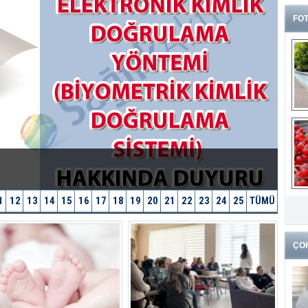
FOT
G
1
12
13
14
15
16
17
18
19
20
21
22
23
24
25
TÜMÜ
k
ÇO