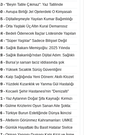
ata Tutundu
edilen Hastaya 9'uncu Çağrıda Nakil Yapıldı
53 -
"Beyin Tatile Çıkmaz": Yaz Tatilinde
nilenlerin Yüzde 39'u Unutulabiliyor
50 -
Avrupa Birliği Jel Ojelerdeki O Kimyasalı
kladı: Kısırlık ve Alerji Riski Uyarısı
45 -
Dijitalleşmeyle Yayılan Kumar Bağımlılığı
i ve Aileyi Yıkıma Uğratıyor
10 -
Orta Yaştaki Üç Altın Kural Demanssız
mı 13 Yıl Uzatabiliyor
24 -
Bedeli Ödenecek İlaçlar Listesinde Yapılan
enlemeler Hakkında Duyuru 2026/30
34 -
"Süper Yaşlılar" Sadece Bilişsel Değil
ksel Olarak da Daha Sağlıklı Yaşıyor
28 -
Sağlık Bakanı Memişoğlu: 2025 Yılında
Bini Aşkın Kişiye Emzirme Eğitimi Verildi
28 -
Sağlık Bakanlığı'ndan Dijital Adım: Sağlıklı
at Merkezlerinde Uzaktan Sağlık Hizmeti
16 -
Bursa’yı sarsan taciz iddiasında şok
ladı
şme!
09 -
Yüksek Sıcaklık Sürüş Güvenliğini
ürüyor: 40 Derecede Güvenli Sürüş Süresi 53
00 -
Kalp Sağlığında Yeni Dönem: Akıllı Klozet
kaya İniyor
ağı 30 Saniyede Ritim Bozukluğunu Tespit
39 -
Yüzdeki Kızarıklık ve Yanma Gül Hastalığı
yor
asea) Belirtisi Olabilir
29 -
Kocaeli Şehir Hastanesi'nin "Denizaltı"
ünümlü Ünitesi Hastalara Umut Oluyor
21 -
Yaz Aylarının Doğal Şifa Kaynağı: Kırmızı
eler Bağışıklığı ve Kalbi Koruyor
39 -
Gülme Krizlerini Oyun Sanan Aile Şokta:
Yaşındaki Çocuk 8 Kez Felç Geçirdi
36 -
Türkiye Burun Estetiğinde Dünya İkincisi
u
35 -
Afetlerin Görünmez Kahramanları: UMKE
 Kadrosuyla Görev Başında
29 -
Günlük Hayattaki Bu Basit Hatalar Sivilce
umunu Tetikliyor
27 -
Orman Yangını Dumanı Kalp Krizi ve İnme