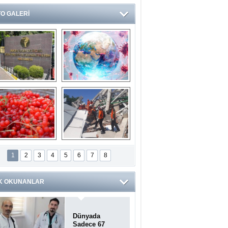
O GALERİ
Ve burası da bir 
14 soruda 
devlet hastanesi
Koronavirüs 
hakkında kendinizi 
test edin...
ilaburu meyvesi 
Endonezya’daki 
anserden koruyor
deprem: Ölü sayısı 
1
2
3
4
5
6
7
8
bin 203'e yükseldi
K OKUNANLAR
Dünyada
Sadece 67