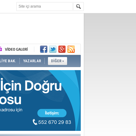
İYE BAK.
YAZARLAR
DİĞER »