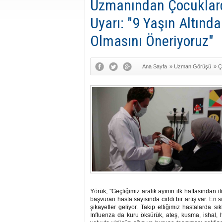
Uzmanından Çocuklard
Uyarı: "9 Yaşın Altınd
Olmasını Öneriyoruz"
Ana Sayfa
»
Uzman Görüşü
»
Ç
Hastalıkları
Yörük, "Geçtiğimiz aralık ayının ilk haftasından i
başvuran hasta sayısında ciddi bir artış var. En 
şikayetler geliyor. Takip ettiğimiz hastalarda sık
İnfluenza da kuru öksürük, ateş, kusma, ishal, h